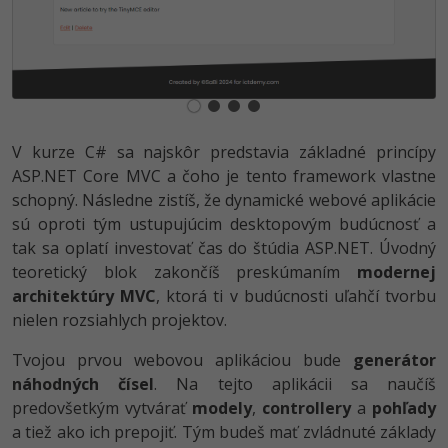
-30%
Médiá
-80%
SEO
Adobe Illustrator
Kariéra
-30%
UX
Adobe Lightroom
-15%
Business
Adobe XD
V kurze C# sa najskôr predstavia základné princípy
-30%
-25%
Copywriting
Adobe InDesign
ASP.NET Core MVC a čoho je tento framework vlastne
schopný. Následne zistíš, že dynamické webové aplikácie
-80%
MS Office
Adobe After Effects
sú oproti tým ustupujúcim desktopovým budúcnosť a
tak sa oplatí investovať čas do štúdia ASP.NET. Úvodný
-80%
Google Dokumenty
Blender
teoretický blok zakončíš preskúmaním
modernej
architektúry MVC
, ktorá ti v budúcnosti uľahčí tvorbu
Time management
Inkscape
nielen rozsiahlych projektov.
-80%
Fórum
Tvojou prvou webovou aplikáciou bude
Fotografovanie
generátor
náhodných čísel
. Na tejto aplikácii sa naučíš
Linux a UNIX
Video
predovšetkým vytvárať
modely
,
controllery
a
pohľady
a tiež ako ich prepojiť. Tým budeš mať zvládnuté základy