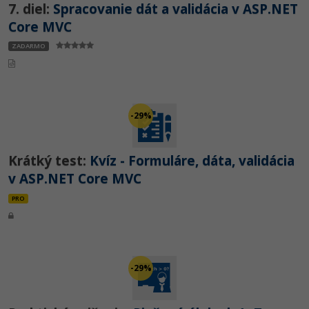
7. diel:
Spracovanie dát a validácia v ASP.NET
Core MVC
ZADARMO
-29%
Krátký test:
Kvíz - Formuláre, dáta, validácia
v ASP.NET Core MVC
PRO
-29%