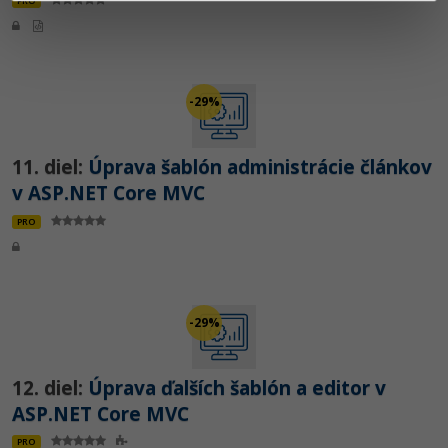
PRO
-29%
11. diel:
Úprava šablón administrácie článkov
v ASP.NET Core MVC
PRO
-29%
12. diel:
Úprava ďalších šablón a editor v
ASP.NET Core MVC
PRO