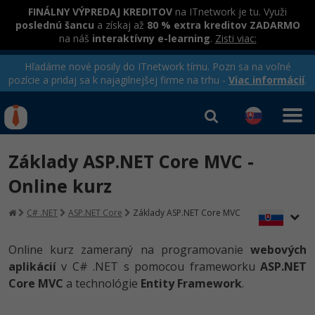
FINÁLNY VÝPREDAJ KREDITOV
na ITnetwork je tu. Využi
poslednú šancu
a získaj až
80 % extra kreditov ZADARMO
na náš
interaktívny e-learning
.
Zisti viac:
Hľadáme nové posily do ITnetwork tímu. Pozri sa na voľné
pozície a pridaj sa k najagilnejšej firme na trhu -
Viac informácií
.
Kurzy Úrad Práce
Od
0 EUR
Základy ASP.NET Core MVC -
Prihlásiť sa
|
Registrovať
IT e-learning
Rekvalifikačné kurzy
Online kurz
hradené úradom práce
Kurzy programovania
C# .NET
ASP.NET Core
Základy ASP.NET Core MVC
Ako začať?
Online kurz zameraný na programovanie
webových
-80%
aplikácií
v C# .NET s pomocou frameworku
ASP.NET
Java
Core MVC
a technológie
Entity Framework
.
-80%
C# .NET