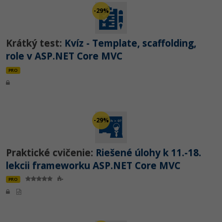
-29%
Krátký test:
Kvíz - Template, scaffolding,
role v ASP.NET Core MVC
PRO
-29%
Praktické cvičenie:
Riešené úlohy k 11.-18.
lekcii frameworku ASP.NET Core MVC
PRO