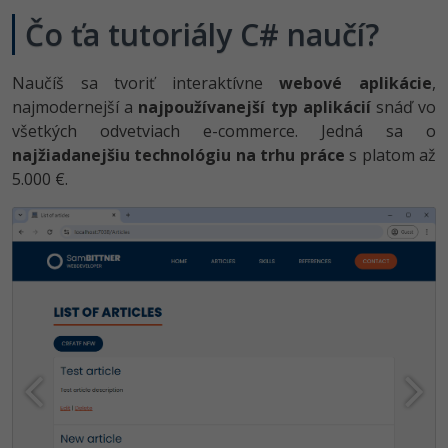
UML
Čo ťa tutoriály C# naučí?
-41%
Algoritmy
Naučíš sa tvoriť interaktívne
webové aplikácie
,
-10%
Umelá inteligencia
najmodernejší a
najpoužívanejší typ aplikácií
snáď vo
všetkých odvetviach e-commerce. Jedná sa o
Pre deti
najžiadanejšiu technológiu na trhu práce
s platom až
5.000 €.
Viac
Fórum
Kurzy e-commerce
Testovanie softvéru
Kurzy dizajnu
-30%
-80%
Marketing
HTML/CSS
Príbehy absolventov
-80%
WordPress
Blog
Photoshop