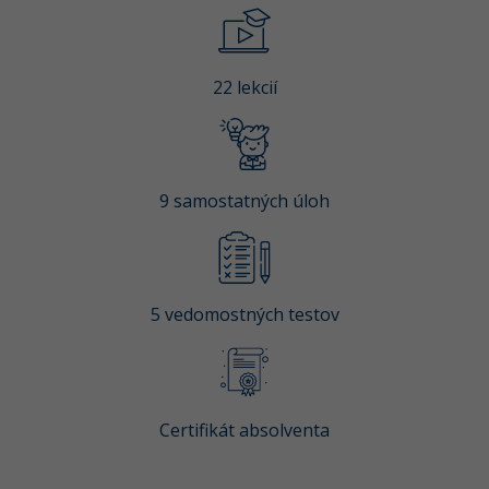
-80%
Python
-80%
JavaScript
22 lekcií
-80%
PHP
-80%
C++
9 samostatných úloh
-80%
Swift
-80%
Kotlin
5 vedomostných testov
-80%
Céčko
VB.NET
Certifikát absolventa
SQL
-80%