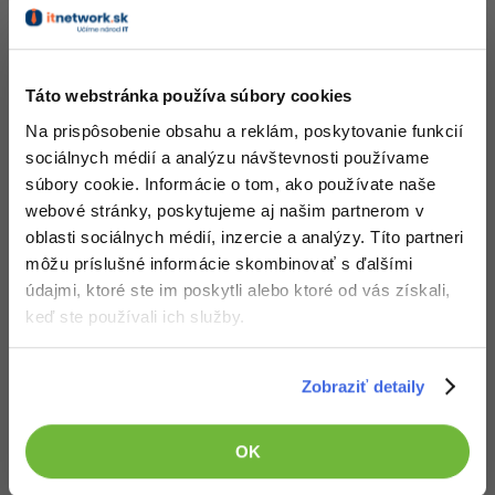
ZADARMO
Táto webstránka používa súbory cookies
Na prispôsobenie obsahu a reklám, poskytovanie funkcií
sociálnych médií a analýzu návštevnosti používame
súbory cookie. Informácie o tom, ako používate naše
10. diel:
Scaffolding a Entity Framework v
webové stránky, poskytujeme aj našim partnerom v
ASP.NET Core MVC
oblasti sociálnych médií, inzercie a analýzy. Títo partneri
ZADARMO
môžu príslušné informácie skombinovať s ďalšími
údajmi, ktoré ste im poskytli alebo ktoré od vás získali,
keď ste používali ich služby.
-29%
Zobraziť detaily
Praktické cvičenie:
Riešené úlohy k 8.-10.
OK
lekcii frameworku ASP.NET Core MVC