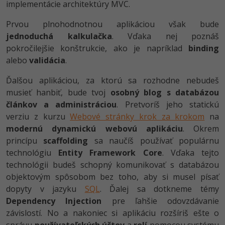
Siete
Ostatné
implementácie architektúry MVC.
Prvou plnohodnotnou aplikáciou však bude
Kybernetická bezpečnost
Fórum
jednoduchá kalkulačka
. Vďaka nej poznáš
pokročilejšie konštrukcie, ako je napríklad
Elektronický podpis
binding
alebo
validácia
.
Windows
Ďalšou aplikáciou, za ktorú sa rozhodne nebudeš
musieť hanbiť, bude tvoj
osobný blog s databázou
článkov a administráciou
. Pretvoríš jeho statickú
verziu z kurzu
Webové stránky krok za krokom
na
modernú dynamickú webovú aplikáciu
. Okrem
princípu
scaffolding
sa naučíš používať populárnu
technológiu
Entity Framework Core
. Vďaka tejto
technológii budeš schopný komunikovať s databázou
objektovým spôsobom bez toho, aby si musel písať
dopyty v jazyku
SQL
. Ďalej sa dotkneme témy
Dependency Injection
pre ľahšie odovzdávanie
závislostí. No a nakoniec si aplikáciu rozšíriš ešte o