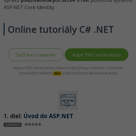
správu
používateľských účtov
a
rolí
pomocou systému
ASP.NET Core Identity.
Online tutoriály C# .NET
Začít kurz zadarmo
Kúpiť PRO verziu kurzu
Kúpou PRO verzie kurzu získaš trvalý prístup k lekciím a cvičením
označeným štítkom
a tiež možnosť absolvovať testy.
PRO
1. diel:
Úvod do ASP.NET
ZADARMO