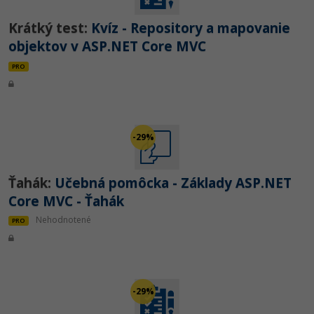
Krátký test:
Kvíz - Repository a mapovanie
objektov v ASP.NET Core MVC
PRO
-29%
Ťahák:
Učebná pomôcka - Základy ASP.NET
Core MVC - Ťahák
Nehodnotené
PRO
-29%