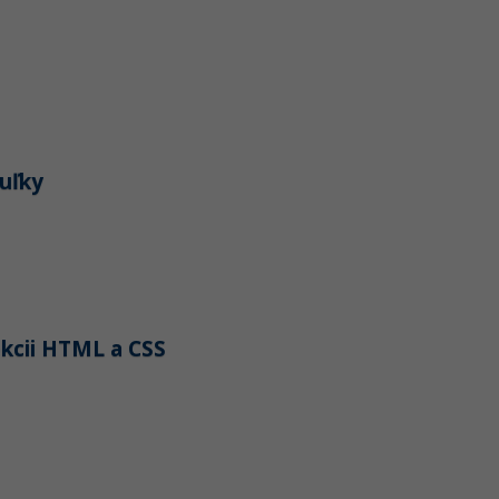
uľky
lekcii HTML a CSS