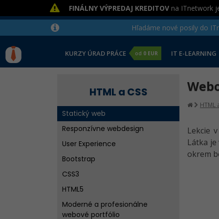
FINÁLNY VÝPREDAJ KREDITOV
na ITnetwork je
Hľadáme nové posily do ITne
KURZY ÚRAD PRÁCE
IT E-LEARNING
od
0 EUR
Webo
HTML a CSS
HTML a
Statický web
Responzívne webdesign
Lekcie 
Látka je
User Experience
okrem be
Bootstrap
CSS3
HTML5
Moderné a profesionálne
webové portfólio