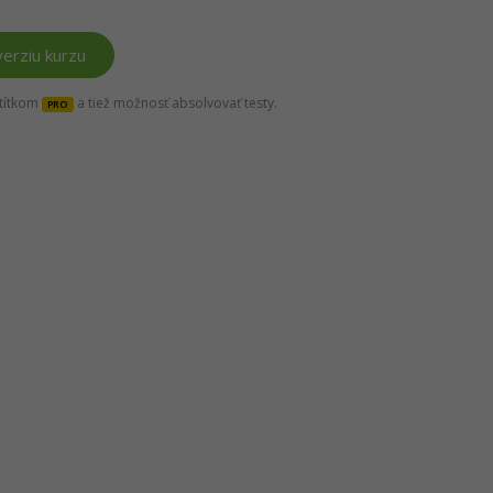
erziu kurzu
štítkom
a tiež možnosť absolvovať testy.
PRO