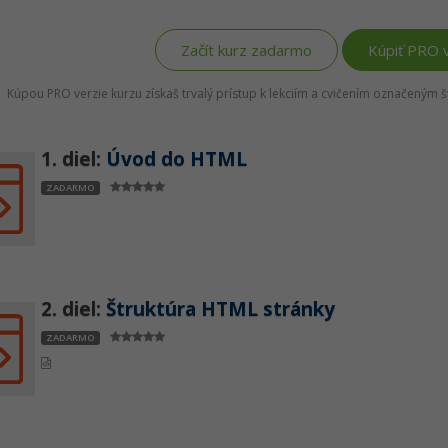
Začít kurz zadarmo
Kúpiť PRO v
Kúpou PRO verzie kurzu získaš trvalý prístup k lekciím a cvičením označeným 
1. diel:
Úvod do HTML
ZADARMO
2. diel:
Štruktúra HTML stránky
ZADARMO