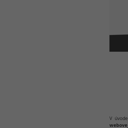
V úvod
webovej