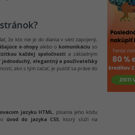
 stránok?
, že kto nie je do diania v sieti zapojený,
ášajúce e-shopy
alebo o
komunikáciu
so
izitkou každej spoločnosti
a základným
ť
jednoduchý, elegantný a používateľsky
ností, ako s tým začať, je pustiť sa práve do
kovacom jazyku HTML
, písania jeho kódu
ako
úvod do jazyka CSS
, ktorý slúži na