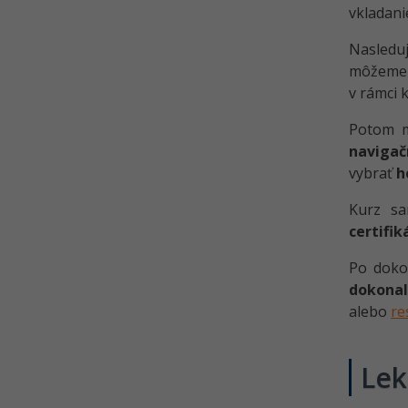
vkladan
Nasleduj
môžeme s
v rámci 
Potom m
navigač
vybrať
h
Kurz sa
certifik
Po doko
dokonal
alebo
re
Lek