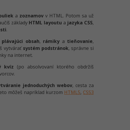
buliek
a
zoznamov
v HTML. Potom sa už
aučíš základy
HTML layoutu
a
jazyka CSS
,
sti
.
í
plávajúci obsah
,
rámiky
a
tieňovanie
,
íš vytvárať
systém podstránok
, správne si
nky na internet.
ý kvíz
(po absolvovaní ktorého obdržíš
vorcov.
ytváranie jednoduchých webov
, cesta za
preto môžeš napríklad kurzom
HTML5
,
CSS3