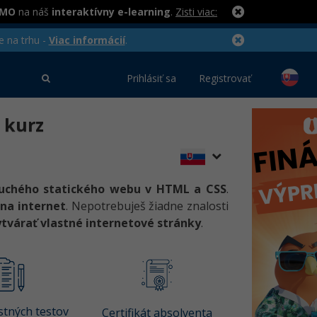
RMO
na náš
interaktívny e-learning
.
Zisti viac:
e na trhu -
Viac informácií
.
Prihlásiť sa
Registrovať
 kurz
uchého statického webu v HTML a CSS
.
na internet
. Nepotrebuješ žiadne znalosti
ytvárať vlastné internetové stránky
.
tných testov
Certifikát absolventa