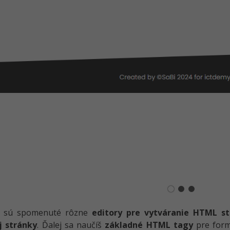
e sú spomenuté rôzne
editory pre vytváranie HTML s
 stránky
. Ďalej sa naučíš
základné HTML tagy
pre for