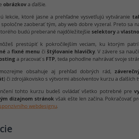
ie
obrázkov
a ďalšie.
ú lekcie, ktoré jasne a prehľadne vysvetľujú vytváranie
ta
poločne zaoberať tým, aby web dobre vyzeral. Preto sa n
ktorého budú preberané najdôležitejšie
selektory
a
vlastno
ôžeš prestúpiť k pokročilejším veciam, ku ktorým patr
né
a
fixné menu
či
štýlovanie hlavičky
. V závere sa nauč
osting
a pracovať s
FTP
, teda pohodlne nahrávať svoje strá
mozrejme obsahuje aj prehľad dobrých rád,
záverečn
át
) či zdrojákovisko s výtvormi absolventov kurzu a ďalších t
nčení tohto kurzu budeš ovládať všetko potrebné pre
v
ým dizajnom stránok
však ešte len začína. Pokračovať 
sponzivního webdesignu
.
cie