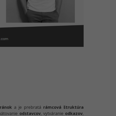
tránok
a je prebratá
rámcová štruktúra
mátovanie
odstavcov
, vytváranie
odkazov
,