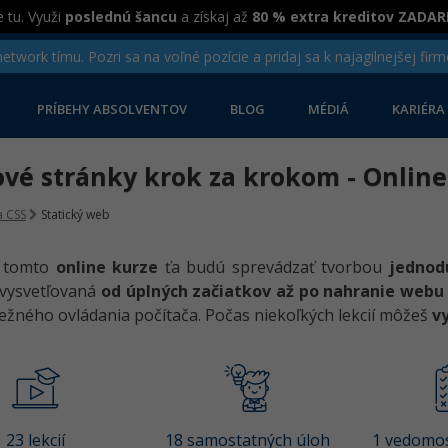
 tu. Využi
poslednú šancu
a získaj až
80 % extra kreditov ZADA
twork tímu. Pozri sa na voľné pozície a pridaj sa k najagilnejšej firm
PRÍBEHY ABSOLVENTOV
BLOG
MÉDIÁ
KARIÉRA
vé stránky krok za krokom - Online
 CSS
Statický web
v tomto
online kurze
ťa budú sprevádzať tvorbou
jednod
 vysvetľovaná
od úplných začiatkov až po nahranie webu 
žného ovládania počítača. Počas niekoľkých lekcií môžeš
v
23 lekcií
18 samostatných úloh
1 vedomos