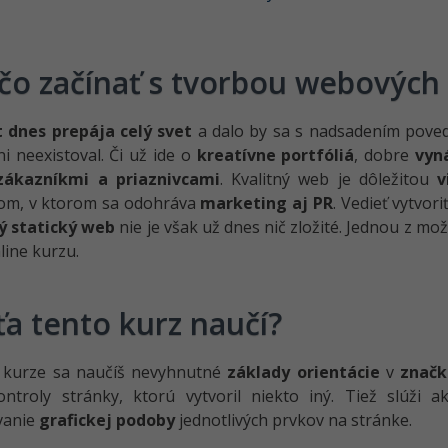
čo začínať s tvorbou webových
t dnes prepája celý svet
a dalo by sa s nadsadením povedať
i neexistoval. Či už ide o
kreatívne portfóliá
, dobre
vyn
zákazníkmi a priaznivcami
. Kvalitný web je dôležitou
v
rom, v ktorom sa odohráva
marketing aj PR
. Vedieť vytvori
vý statický web
nie je však už dnes nič zložité. Jednou z mož
line kurzu.
ťa tento kurz naučí?
 kurze sa naučíš nevyhnutné
základy orientácie
v
znač
ontroly stránky, ktorú vytvoril niekto iný. Tiež slúži 
vanie
grafickej podoby
jednotlivých prvkov na stránke.