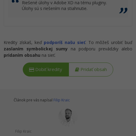
Riešené úlohy v Adobe XD na tému pluginy.
Úlohy sú s riešením na stiahnutie.
Kredity získaš, keď
podporíš našu sieť
. To môžeš urobiť buď
zaslaním symbolickej sumy
na podporu prevádzky alebo
pridaním obsahu
na sieť.
Dobiť kredity
Pridať obsah
Článok pre vás napísal
Filip Kraic
Filip Kraic