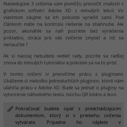
Nasledujúce 3 cvičenia vám pomôžu precvičiť znalosti v
-80%
-80%
Python
WordPress
Photoshop
grafickom softvéri Adobe XD z minulých lekcií. Vo
vlastnom záujme sa ich pokúste vyriešiť sami. Pod
-80%
-30%
-80%
JavaScript
SEO
Adobe Illustrator
článkom máte na kontrolu riešenie na stiahnutie. Ale
pozor, akonáhle sa naň pozriete bez vyriešenia
-80%
-30%
PHP
UX
Adobe Lightroom
príkladov, stráca pre vás cvičenie zmysel a nič sa
nenaučíte ?
-80%
-15%
C++
Business
Adobe XD
Ak si naozaj nebudete vedieť rady, pozrite sa radšej
-80%
-30%
-25%
Swift
Copywriting
znova do minulých tutoriálov a pokúste sa na to prísť.
Adobe InDesign
-80%
-80%
V tomto cvičení si precvičíme prácu s pluginami.
Kotlin
MS Office
Adobe After Effects
Ukážeme si niekoľko jednoduchších pluginov, ktoré nám
-80%
-80%
uľahčia prácu v Adobe XD. Bude sa jednať o pluginy na
Céčko
Google Dokumenty
Blender
vytvorenie náhodného textu, tvorbu QR kódov a ikon.
VB.NET
Time management
Inkscape
Pokračovať budete opäť s predchádzajúcim
-80%
SQL
dokumentom, ktorý si v priebehu cvičenia
Fórum
Fotografovanie
vytvárate. Prípadne ho nájdete v
-80%