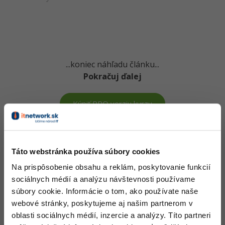
...koniec náhľadu článku...
Pokračuj ďalej
Kúpiť PRO verziu kurzu
Vedomosti v hodnote stoviek tisíc získaš za pár eur
Táto webstránka používa súbory cookies
Došiel si až sem a to je super! Veríme, že ti prvé lekcie
Na prispôsobenie obsahu a reklám, poskytovanie funkcií
ukázali niečo nového a užitočného.
sociálnych médií a analýzu návštevnosti používame
Chceš v kurze pokračovať? Prejdi do
prémiové sekcie
.
súbory cookie. Informácie o tom, ako používate naše
webové stránky, poskytujeme aj našim partnerom v
oblasti sociálnych médií, inzercie a analýzy. Títo partneri
Pred kúpou tohto článku je potrebné
kúpiť predchádzajúci diel