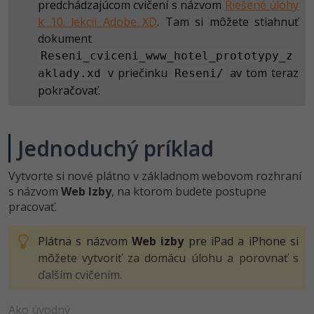
UML
Linux a UNIX
predchádzajúcom cvičení s názvom
Riešené úlohy
Video
k 10. lekcii Adobe XD
. Tam si môžete stiahnuť
-41%
Algoritmy
Siete
dokument
Ostatné
Reseni_cviceni_www_hotel_prototypy_z
-10%
Umelá inteligencia
Kybernetická bezpečnost
Fórum
v priečinku
av tom teraz
aklady.xd
Reseni/
pokračovať.
Pre deti
Elektronický podpis
Príbehy absolventov
Viac
Windows
Blog
Jednoduchý príklad
Médiá
Fórum
Vytvorte si nové plátno v základnom webovom rozhraní
s názvom
Web Izby
, na ktorom budete postupne
Kariéra
pracovať.
Plátna s názvom
Web izby
pre iPad a iPhone si
môžete vytvoriť za domácu úlohu a porovnať s
ďalším cvičením.
Ako úvodný