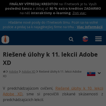
FINÁLNY VÝPREDAJ KREDITOV
na ITnetwork je tu. Využi
poslednú šancu
a získaj až
80 % extra kreditov ZADARMO
na náš
interaktívny e-learning
.
Zisti viac:
Hľadáme nové posily do ITnetwork tímu. Pozri sa na voľné
pozície a pridaj sa k najagilnejšej firme na trhu -
Viac informácií
.
Kurzy Úrad Práce
Od
0 EUR
Riešené úlohy k 11. lekcii Adobe
Prihlásiť sa
|
Registrovať
IT e-learning
Rekvalifikačné kurzy
XD
hradené úradom práce
Kurzy programovania
Adobe
Adobe XD
Riešené úlohy k 11. lekcii Adobe
XD
Ako začať?
Kurzy e-commerce
-80%
V predchádzajúcom cvičení,
Riešené úlohy k 10. lekcii
Java
Testovanie softvéru
Kurzy dizajnu
Adobe XD
, sme si precvičili získané skúsenosti z
-80%
predchádzajúcich lekcií.
-30%
-80%
C# .NET
Marketing
HTML/CSS