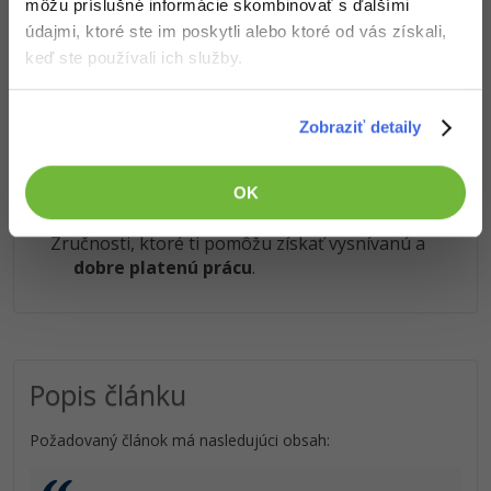
môžu príslušné informácie skombinovať s ďalšími
Obsah článku spadá pod licenciu
Premium
, kúpou článku súhlasíš
údajmi, ktoré ste im poskytli alebo ktoré od vás získali,
so
zmluvnými podmienkami
.
keď ste používali ich služby.
Čo od nás v ďalších lekciách dostaneš?
Zobraziť detaily
Prístup k jednotlivým lekciám podľa spôsobu
OK
obstarania.
Kvalitné znalosti
v oblasti IT.
Zručnosti, ktoré ti pomôžu získať vysnívanú a
dobre platenú prácu
.
Popis článku
Požadovaný článok má nasledujúci obsah: