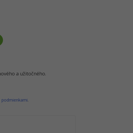
o nového a užitočného.
i podmienkami
.