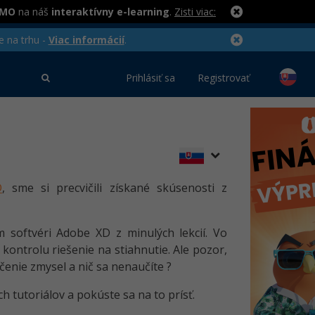
RMO
na náš
interaktívny e-learning
.
Zisti viac:
e na trhu -
Viac informácií
.
Prihlásiť sa
Registrovať
D
, sme si precvičili získané skúsenosti z
m softvéri Adobe XD z minulých lekcií. Vo
kontrolu riešenie na stiahnutie. Ale pozor,
čenie zmysel a nič sa nenaučíte ?
h tutoriálov a pokúste sa na to prísť.