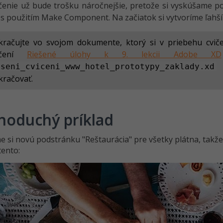
čenie už bude trošku náročnejšie, pretože si vyskúšame po
s použitím Make Component. Na začiatok si vytvoríme ľahší p
kračujte vo svojom dokumente, ktorý si v priebehu cviče
ičení
Riešené úlohy k 9. lekcii Adobe XD
v
eseni_cviceni_www_hotel_prototypy_zaklady.xd
kračovať.
noduchý príklad
e si novú podstránku "Reštaurácia" pre všetky plátna, takž
tento: