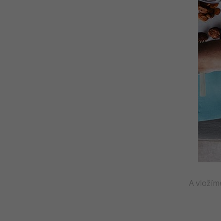
Riešené úlohy k 13.-14. lekciu
Adobe XD
Kvíz - Základy práce s
programom Adobe XD
Kvíz - Ďalšie pluginy, exporty pre
zariadenia v Adobe XD
Kvíz - Pokročilé prototypy a
pluginy v Adobe XD
A vložím