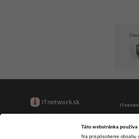
Článo
ITnetwork.sk
ITnetwo
Učíme národ IT
O projek
Reklama
Táto webstránka používa
O projekte
Vývoj sy
Na prispôsobenie obsahu a