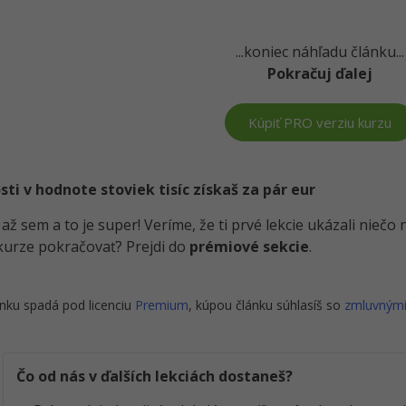
...koniec náhľadu článku...
Pokračuj ďalej
Kúpiť PRO verziu kurzu
i v hodnote stoviek tisíc získaš za pár eur
i až sem a to je super! Veríme, že ti prvé lekcie ukázali nieč
kurze pokračovať? Prejdi do
prémiové sekcie
.
nku spadá pod licenciu
Premium
, kúpou článku súhlasíš so
zmluvným
Čo od nás v ďalších lekciách dostaneš?