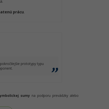
a.
latenú prácu
.
pokročilejšie prototypy typu
mponent.
symbolickej sumy
na podporu prevádzky alebo