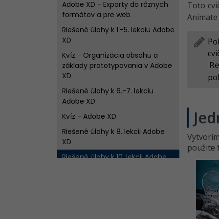
Adobe XD - Exporty do rôznych
Toto cvi
formátov a pre web
Animate 
Riešené úlohy k 1.-5. lekciu Adobe
XD
Po
cv
Kvíz - Organizácia obsahu a
základy prototypovania v Adobe
R
XD
po
Riešené úlohy k 6.-7. lekciu
Adobe XD
Jed
Kvíz - Adobe XD
Riešené úlohy k 8. lekcii Adobe
Vytvorím
XD
použite 
Riešené úlohy k 10. lekcii Adobe
XD
Riešené úlohy k 11. lekcii Adobe
XD
Riešené úlohy k 12. lekcii Adobe
XD