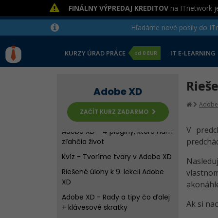
Adobe XD - Práca s textom
FINÁLNY VÝPREDAJ KREDITOV
na ITnetwork je
Adobe XD - Tvoríme tvary
Hľadáme nové posily do ITne
Adobe XD - Tvoríme tvary -
Pokročilé
KURZY ÚRAD PRÁCE
IT E-LEARNING
Kvíz - Import obsahu a práce s
od
0 EUR
textom v Adobe XD
Adobe XD - organizácia obsahu,
Rieše
Adobe XD
drop shadow, repeat grid
Adobe
Adobe XD - Tvoríme prototypy
ZAČÍT KURZ ZADARMO
pre pokročilých
V predc
Adobe XD - 4 pluginy, ktoré nám
predchádz
zľahčia život
Kvíz - Tvoríme tvary v Adobe XD
Nasleduj
Riešené úlohy k 9. lekcii Adobe
vlastnom
XD
akonáhle
Adobe XD - Rady a tipy čo ďalej
Ak si na
+ klávesové skratky