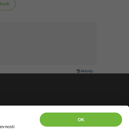
obsah
Aktivity
OK
evnosti