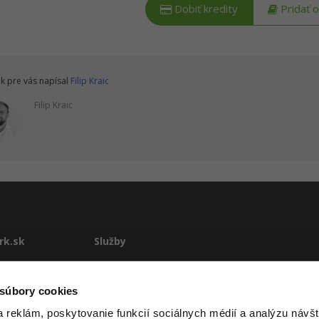
Dobiť kredity
Pridať 
k pre vás napísal
Filip Kraic
Filip Kraic
rk.sk
Služby
te
E-learning
Rekvalifikácie
 súbory cookies
stému
Školenia
 reklám, poskytovanie funkcií sociálnych médií a analýzu návšt