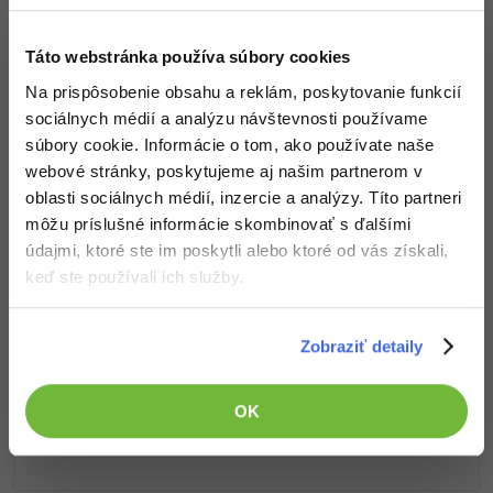
-15%
Prístup k jednotlivým lekciám podľa spôsobu
Adobe XD
obstarania.
Táto webstránka používa súbory cookies
-25%
Kvalitné znalosti
v oblasti IT.
Adobe InDesign
Na prispôsobenie obsahu a reklám, poskytovanie funkcií
Zručnosti, ktoré ti pomôžu získať vysnívanú a
sociálnych médií a analýzu návštevnosti používame
dobre platenú prácu
.
Adobe After Effects
súbory cookie. Informácie o tom, ako používate naše
webové stránky, poskytujeme aj našim partnerom v
-80%
Blender
oblasti sociálnych médií, inzercie a analýzy. Títo partneri
môžu príslušné informácie skombinovať s ďalšími
Inkscape
Popis článku
údajmi, ktoré ste im poskytli alebo ktoré od vás získali,
keď ste používali ich služby.
-80%
Fotografovanie
Požadovaný článok má nasledujúci obsah:
Video
Zobraziť detaily
V tutoriáli základov WordPressu sa pozrieme na
zabezpečenie databázy, vysvetlíme si SQL
Ostatné
injection a ukážeme si, ako meniť databázové
OK
prefixy.
Fórum