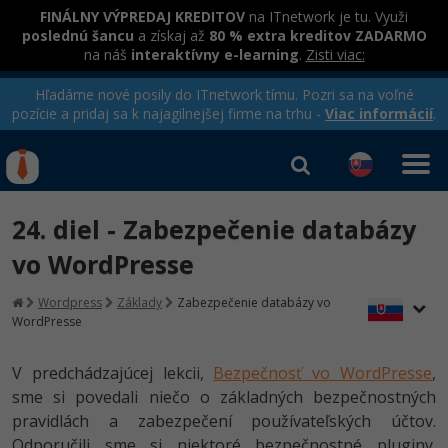
FINÁLNY VÝPREDAJ KREDITOV
na ITnetwork je tu. Využi
poslednú šancu
a získaj až
80 % extra kreditov ZADARMO
na náš
interaktívny e-learning
.
Zisti viac:
Hľadáme nové posily do ITnetwork tímu. Pozri sa na voľné
pozície a pridaj sa k najagilnejšej firme na trhu -
Viac informácií
.
Kurzy Úrad Práce
Od
0 EUR
24. diel - Zabezpečenie databázy
Prihlásiť sa
|
Registrovať
IT e-learning
Rekvalifikačné kurzy
vo WordPresse
hradené úradom práce
Kurzy programovania
Wordpress
Základy
Zabezpečenie databázy vo
WordPresse
Ako začať?
Kurzy e-commerce
-80%
V predchádzajúcej lekcii,
Bezpečnosť vo WordPresse
,
Java
Testovanie softvéru
sme si povedali niečo o základných bezpečnostných
-80%
pravidlách a zabezpečení používateľských účtov.
-30%
C# .NET
Marketing
Odporučili sme si niektoré bezpečnostné pluginy.