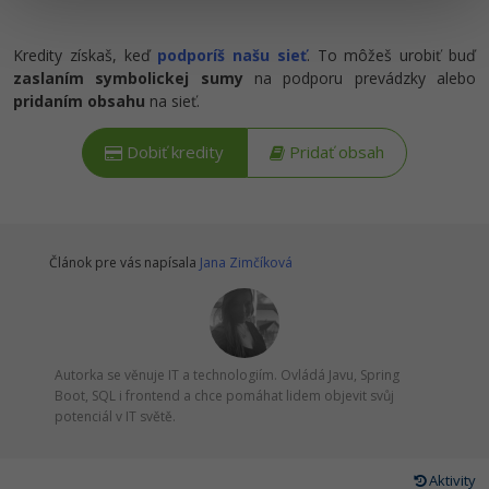
Kredity získaš, keď
podporíš našu sieť
. To môžeš urobiť buď
zaslaním symbolickej sumy
na podporu prevádzky alebo
pridaním obsahu
na sieť.
Dobiť kredity
Pridať obsah
Článok pre vás napísala
Jana Zimčíková
Autorka se věnuje IT a technologiím. Ovládá Javu, Spring
Boot, SQL i frontend a chce pomáhat lidem objevit svůj
potenciál v IT světě.
Aktivity