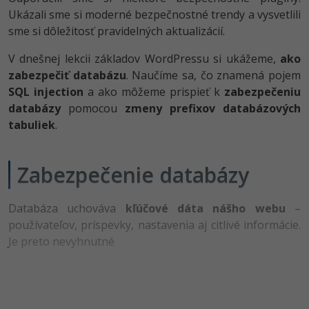
-80%
Ukázali sme si moderné bezpečnostné trendy a vysvetlili
Python
WordPress
sme si dôležitosť pravidelných aktualizácií.
-80%
-30%
JavaScript
SEO
V dnešnej lekcii základov WordPressu si ukážeme,
ako
zabezpečiť databázu
. Naučíme sa, čo znamená pojem
-80%
PHP
UX
SQL injection
a ako môžeme prispieť k
zabezpečeniu
databázy
pomocou
zmeny prefixov databázových
-80%
C++
Business
tabuliek
.
-80%
-30%
Swift
Copywriting
Zabezpečenie databázy
-80%
-80%
Kotlin
MS Office
-80%
Databáza uchováva
kľúčové dáta nášho webu
–
Céčko
Google Dokumenty
používateľov, príspevky, nastavenia aj citlivé informácie.
Je preto nevyhnutné
VB.NET
Time management
SQL
Fórum
-80%