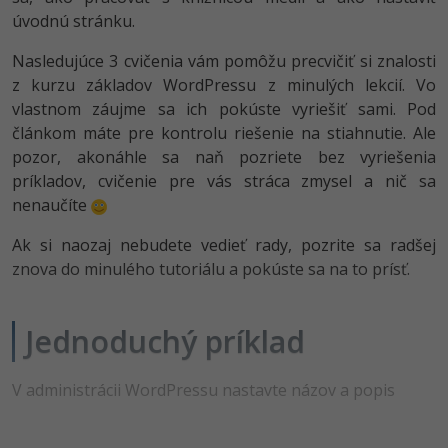
-80%
úvodnú stránku.
Python
WordPress
Nasledujúce 3 cvičenia vám pomôžu precvičiť si znalosti
-80%
-30%
JavaScript
SEO
z kurzu základov WordPressu z minulých lekcií. Vo
vlastnom záujme sa ich pokúste vyriešiť sami. Pod
-80%
PHP
UX
článkom máte pre kontrolu riešenie na stiahnutie. Ale
pozor, akonáhle sa naň pozriete bez vyriešenia
-80%
C++
Business
príkladov, cvičenie pre vás stráca zmysel a nič sa
nenaučíte
-80%
-30%
Swift
Copywriting
Ak si naozaj nebudete vedieť rady, pozrite sa radšej
-80%
-80%
Kotlin
MS Office
znova do minulého tutoriálu a pokúste sa na to prísť.
-80%
Céčko
Google Dokumenty
Jednoduchý príklad
VB.NET
Time management
V administrácii WordPressu nastavte názov a popis
SQL
Fórum
-80%