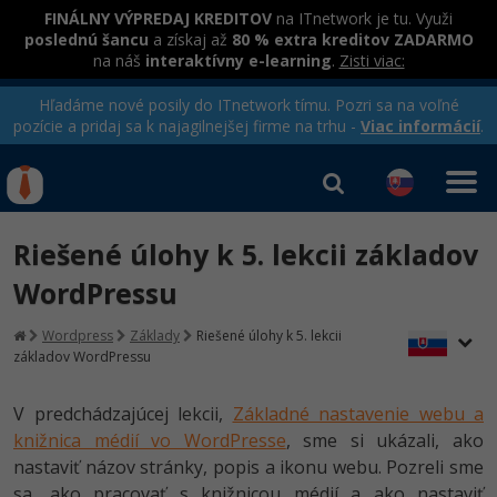
FINÁLNY VÝPREDAJ KREDITOV
na ITnetwork je tu. Využi
poslednú šancu
a získaj až
80 % extra kreditov ZADARMO
na náš
interaktívny e-learning
.
Zisti viac:
Hľadáme nové posily do ITnetwork tímu. Pozri sa na voľné
pozície a pridaj sa k najagilnejšej firme na trhu -
Viac informácií
.
Kurzy Úrad Práce
Od
0 EUR
Riešené úlohy k 5. lekcii základov
Prihlásiť sa
|
Registrovať
IT e-learning
Rekvalifikačné kurzy
WordPressu
hradené úradom práce
Kurzy programovania
Wordpress
Základy
Riešené úlohy k 5. lekcii
základov WordPressu
Ako začať?
Kurzy e-commerce
-80%
V predchádzajúcej lekcii,
Základné nastavenie webu a
Java
Testovanie softvéru
knižnica médií vo WordPresse
, sme si ukázali, ako
-80%
nastaviť názov stránky, popis a ikonu webu. Pozreli sme
-30%
C# .NET
Marketing
sa, ako pracovať s knižnicou médií a ako nastaviť