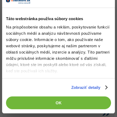
-15%
Čo od nás v ďalších lekciách dostaneš?
Adobe XD
Prístup k jednotlivým lekciám podľa spôsobu
-25%
Táto webstránka používa súbory cookies
Adobe InDesign
obstarania.
Na prispôsobenie obsahu a reklám, poskytovanie funkcií
Kvalitné znalosti
v oblasti IT.
Adobe After Effects
sociálnych médií a analýzu návštevnosti používame
Zručnosti, ktoré ti pomôžu získať vysnívanú a
súbory cookie. Informácie o tom, ako používate naše
dobre platenú prácu
.
-80%
Blender
webové stránky, poskytujeme aj našim partnerom v
oblasti sociálnych médií, inzercie a analýzy. Títo partneri
Inkscape
môžu príslušné informácie skombinovať s ďalšími
údajmi, ktoré ste im poskytli alebo ktoré od vás získali,
-80%
Fotografovanie
Popis článku
keď ste používali ich služby.
Video
Požadovaný článok má nasledujúci obsah:
Zobraziť detaily
Ostatné
Riešené úlohy kurzu základov WordPress na
tému základné nastavenia WordPress webu.
OK
Fórum
Úlohy sú zoradené podľa obtiažnosti s riešením
na stiahnutie.