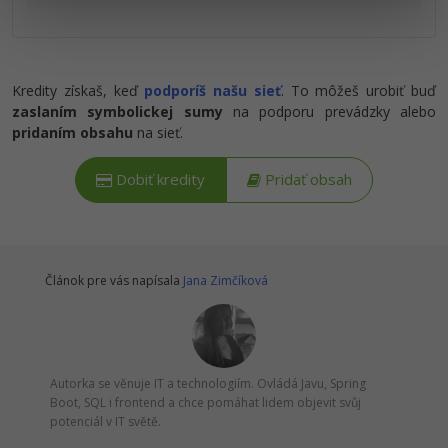
Kredity získaš, keď
podporíš našu sieť
. To môžeš urobiť buď
zaslaním symbolickej sumy
na podporu prevádzky alebo
pridaním obsahu
na sieť.
Dobiť kredity
Pridať obsah
Článok pre vás napísala
Jana Zimčíková
Autorka se věnuje IT a technologiím. Ovládá Javu, Spring
Boot, SQL i frontend a chce pomáhat lidem objevit svůj
potenciál v IT světě.