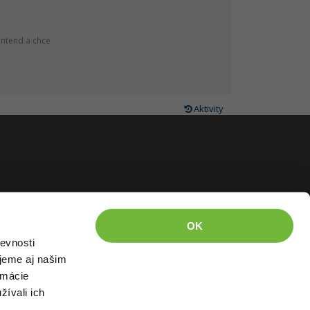
ontend a chce
Aktivity
OK
evnosti
jeme aj našim
rmácie
žívali ich