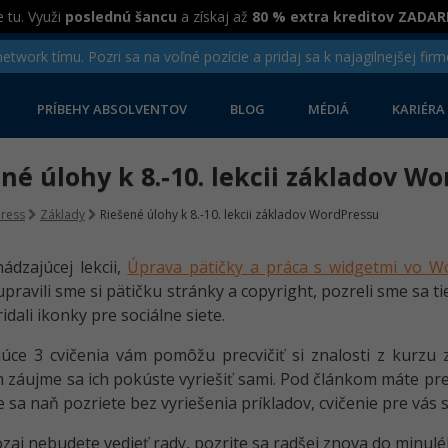
 tu. Využi
poslednú šancu
a získaj až
80 % extra kreditov ZADA
twork tímu. Pozri sa na voľné pozície a pridaj sa k najagilnejšej firm
PRÍBEHY ABSOLVENTOV
BLOG
MÉDIÁ
KARIÉRA
né úlohy k 8.-10. lekcii základov W
ress
Základy
Riešené úlohy k 8.-10. lekcii základov WordPressu
ádzajúcej lekcii,
Úprava pätičky a práca s widgetmi vo W
upravili sme si pätičku stránky a copyright, pozreli sme sa ti
idali ikonky pre sociálne siete.
úce 3 cvičenia vám pomôžu precvičiť si znalosti z kurzu 
 záujme sa ich pokúste vyriešiť sami. Pod článkom máte pre 
 sa naň pozriete bez vyriešenia príkladov, cvičenie pre vás 
ozaj nebudete vedieť rady, pozrite sa radšej znova do minuléh