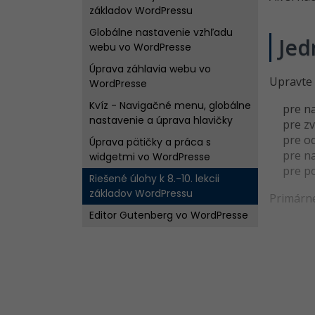
základov WordPressu
Globálne nastavenie vzhľadu
Jed
webu vo WordPresse
Úprava záhlavia webu vo
Upravte 
WordPresse
Kvíz - Navigačné menu, globálne
pre n
nastavenie a úprava hlavičky
pre z
pre o
Úprava pätičky a práca s
pre n
widgetmi vo WordPresse
pre p
Riešené úlohy k 8.-10. lekcii
základov WordPressu
Primárne
Editor Gutenberg vo WordPresse
Tvorba kontaktnej stránky vo
WordPresse
Kvíz - Patička stránky a editor
Gutenberg
Pluginy vo WordPresse