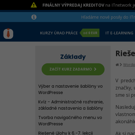
FINÁLNY VÝPREDAJ KREDITOV
na ITnetwork je
Kvíz - Úvod do WordPress,
inštalácia a LocalWP
Hľadáme nové posily do ITne
Administračné rozhranie a
príprava webu vo WordPresse
KURZY ÚRAD PRÁCE
IT E-LEARNING
od
0 EUR
Riešené úlohy k 2.-4. lekcii
základov WordPressu
Rieše
Základné nastavenie webu a
Základy
knižnica médií vo WordPresse
Wordp
ZAČÍT KURZ ZADARMO
Riešené úlohy k 5. lekcii základov
WordPressu
V predch
Výber a nastavenie šablóny vo
značky, 
WordPresse
sme si pr
Kvíz - Administračné rozhranie,
Nasleduj
základné nastavenia a šablóny
vlastnom
Tvorba navigačného menu vo
akonáhle
WordPresse
Riešené úlohy k 6.-7. lekcii
Ak si na