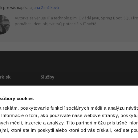
k pre vás napísala
Jana Zimčíková
Autorka se věnuje IT a technologiím. Ovládá Javu, Spring Boot, SQL i fr
pomáhat lidem objevit svůj potenciál v IT světě.
rk.sk
Služby
te
E-learning
Rekvalifikácie
 súbory cookies
stému
Školenia
 reklám, poskytovanie funkcií sociálnych médií a analýzu návšt
Pre firmy
 Informácie o tom, ako používate naše webové stránky, poskytu
ové podmienky
nych médií, inzercie a analýzy. Títo partneri môžu príslušné info
mi, ktoré ste im poskytli alebo ktoré od vás získali, keď ste pou