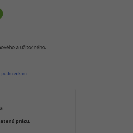
o nového a užitočného.
i podmienkami
.
a.
latenú prácu
.