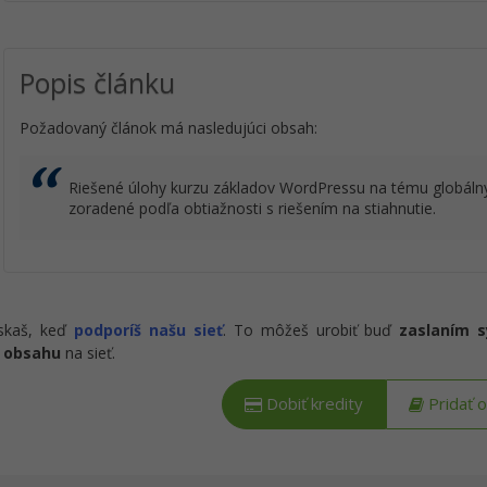
Popis článku
Požadovaný článok má nasledujúci obsah:
Riešené úlohy kurzu základov WordPressu na tému globálny
zoradené podľa obtiažnosti s riešením na stiahnutie.
ískaš, keď
podporíš našu sieť
. To môžeš urobiť buď
zaslaním 
 obsahu
na sieť.
Dobiť kredity
Pridať 