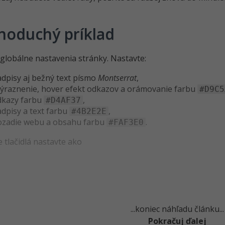
noduchý príklad
globálne nastavenia stránky. Nastavte:
adpisy aj bežný text písmo
Montserrat
,
výraznenie, hover efekt odkazov a orámovanie farbu
#D9C5
dkazy farbu
,
#D4AF37
adpisy a text farbu
,
#4B2E2E
ozadie webu a obsahu farbu
.
#FAF3E0
 tlačidlá nastavte ako
...koniec náhľadu článku...
Pokračuj ďalej