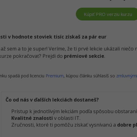
Kúpiť PRO verziu kurzu
i v hodnote stoviek tisíc získaš za pár eur
i až sem a to je super! Veríme, že ti prvé lekcie ukázali nieč
kurze pokračovať? Prejdi do
prémiové sekcie
.
nku spadá pod licenciu
Premium
, kúpou článku súhlasíš so
zmluvným
Čo od nás v ďalších lekciách dostaneš?
Prístup k jednotlivým lekciám podľa spôsobu obstarani
Kvalitné znalosti
v oblasti IT.
Zručnosti, ktoré ti pomôžu získať vysnívanú a
dobre p