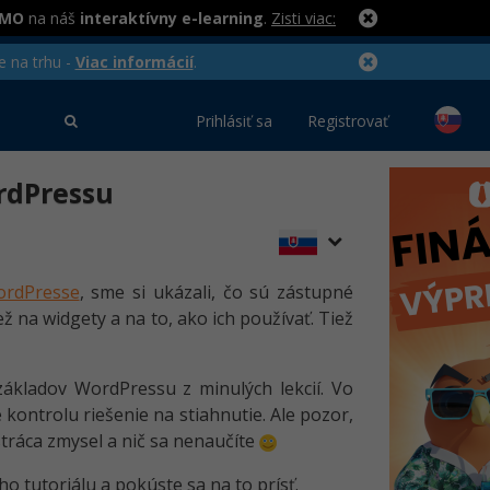
RMO
na náš
interaktívny e-learning
.
Zisti viac:
e na trhu -
Viac informácií
.
Prihlásiť sa
Registrovať
ordPressu
ordPresse
, sme si ukázali, čo sú zástupné
ež na widgety a na to, ako ich používať. Tiež
základov WordPressu z minulých lekcií. Vo
kontrolu riešenie na stiahnutie. Ale pozor,
stráca zmysel a nič sa nenaučíte
o tutoriálu a pokúste sa na to prísť.