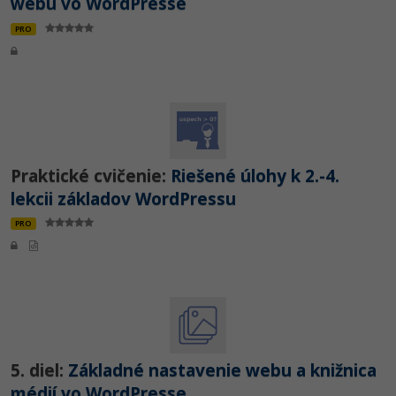
webu vo WordPresse
PRO
Praktické cvičenie:
Riešené úlohy k 2.-4.
lekcii základov WordPressu
PRO
5. diel:
Základné nastavenie webu a knižnica
médií vo WordPresse