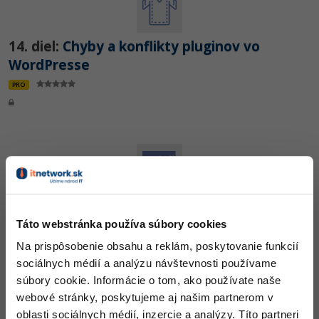
14. diel:
Chyby a konflikty pluginov vo
WordPresse
PRO
Praktické cvičenie:
Riešené úlohy k 11.-14.
lekcii základov WordPressu
Táto webstránka používa súbory cookies
PRO
Na prispôsobenie obsahu a reklám, poskytovanie funkcií
sociálnych médií a analýzu návštevnosti používame
súbory cookie. Informácie o tom, ako používate naše
webové stránky, poskytujeme aj našim partnerom v
oblasti sociálnych médií, inzercie a analýzy. Títo partneri