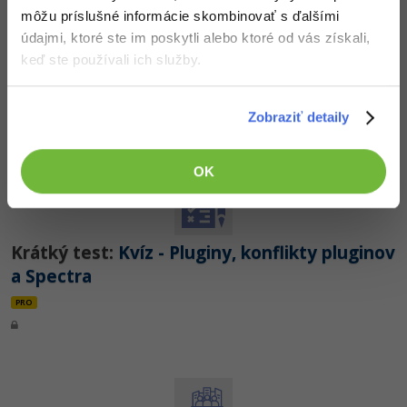
môžu príslušné informácie skombinovať s ďalšími
údajmi, ktoré ste im poskytli alebo ktoré od vás získali,
15. diel:
Spectra - Rozšírenie editora
keď ste používali ich služby.
Gutenberg vo WordPresse
PRO
Zobraziť detaily
OK
Krátký test:
Kvíz - Pluginy, konflikty pluginov
a Spectra
PRO