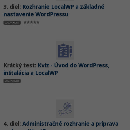
3. diel:
Rozhranie LocalWP a základné
nastavenie WordPressu
ZADARMO
Krátký test:
Kvíz - Úvod do WordPress,
inštalácia a LocalWP
ZADARMO
4. diel:
Administračné rozhranie a príprava