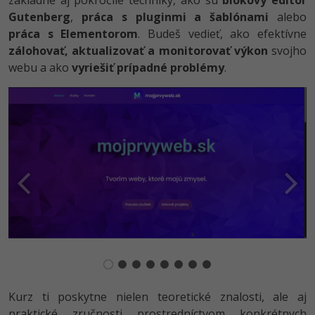
základné aj pokročilé techniky, ako sú
blokový editor
-15%
Gutenberg
,
práca s pluginmi a šablónami
alebo
Adobe XD
práca s Elementorom
. Budeš vedieť, ako efektívne
-25%
zálohovať, aktualizovať a monitorovať výkon
svojho
Adobe InDesign
webu a ako
vyriešiť prípadné problémy
.
Adobe After Effects
-80%
Blender
Inkscape
-80%
Fotografovanie
Video
Ostatné
Fórum
Kurz ti poskytne nielen teoretické znalosti, ale aj
praktické zručnosti prostredníctvom konkrétnych