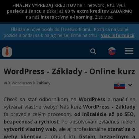
FINÁLNY VÝPREDAJ KREDITOV
na ITnetwork je tu. Využi
poslednú šancu
a získaj až
80 % extra kreditov ZADARMO
na náš
interaktívny e-learning
.
Zisti viac:
Hľadáme nové posily do ITnetwork tímu. Pozri sa na voľné
pozície a pridaj sa k najagilnejšej firme na trhu -
Viac informácií
.
Kurzy Úrad Práce
Od
0 EUR
WordPress - Základy - Online kurz
Prihlásiť sa
|
Registrovať
IT e-learning
Rekvalifikačné kurzy
Wordpress
Základy
hradené úradom práce
Kurzy programovania
Chceš sa stať odborníkom na
WordPress
a naučiť sa
Ako začať?
vytvárať vlastné weby? Náš kurz
WordPress - Základy
Kurzy e-commerce
ťa prevedie celým procesom,
od inštalácie až po SEO,
-80%
Java
Testovanie softvéru
bezpečnosť a rýchlosť
. Po absolvovaní zvládneš nielen
vytvoriť vlastný web
, ale aj profesionálne
starať sa o
-80%
-30%
C# .NET
Marketing
weby klientov
a ohúriť ich
čistým, bezpečným a