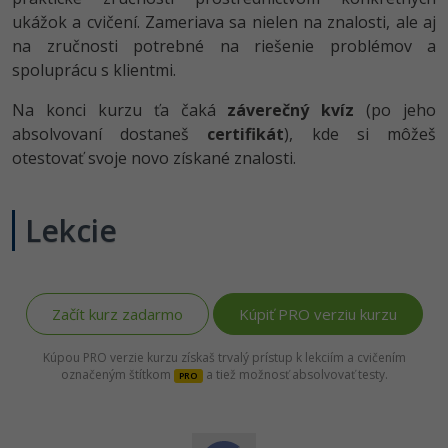
ukážok a cvičení. Zameriava sa nielen na znalosti, ale aj
na zručnosti potrebné na riešenie problémov a
spoluprácu s klientmi.
Na konci kurzu ťa čaká
záverečný kvíz
(po jeho
absolvovaní dostaneš
certifikát
), kde si môžeš
otestovať svoje novo získané znalosti.
Lekcie
Začít kurz zadarmo
Kúpiť PRO verziu kurzu
Kúpou PRO verzie kurzu získaš trvalý prístup k lekciím a cvičením
označeným štítkom
a tiež možnosť absolvovať testy.
PRO