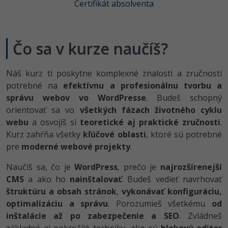
UML
Linux a UNIX
Certifikát absolventa
-41%
Algoritmy
Siete
Čo sa v kurze naučíš?
-10%
Umelá inteligencia
Kybernetická bezpečnost
Pre deti
Náš kurz ti poskytne komplexné znalosti a zručnosti
Elektronický podpis
potrebné na
efektívnu a profesionálnu tvorbu a
Viac
správu webov vo WordPresse
. Budeš schopný
Windows
orientovať sa vo
všetkých fázach životného cyklu
Fórum
webu
a osvojíš si
teoretické aj praktické zručnosti
.
Kurzy dizajnu
Kurz zahŕňa všetky
kľúčové oblasti
, ktoré sú potrebné
-80%
pre
moderné webové projekty
.
HTML/CSS
Príbehy absolventov
Naučíš sa, čo je
WordPress
, prečo je
najrozšírenejší
-80%
Blog
Photoshop
CMS
a ako ho
nainštalovať
. Budeš vedieť navrhovať
štruktúru a obsah stránok
Médiá
,
vykonávať konfiguráciu,
-80%
Adobe Illustrator
optimalizáciu a správu
. Porozumieš všetkému
od
Kariéra
-30%
inštalácie až po zabezpečenie a SEO
. Zvládneš
Adobe Lightroom