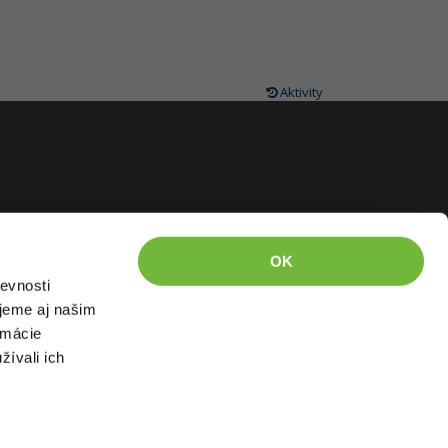
Aktivity
OK
evnosti
jeme aj našim
rmácie
žívali ich
kázané kopírovať.