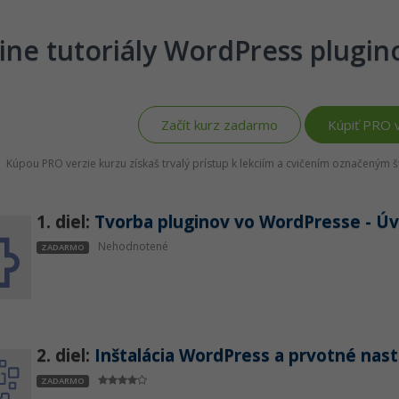
ine tutoriály WordPress plugin
Začít kurz zadarmo
Kúpiť PRO v
Kúpou PRO verzie kurzu získaš trvalý prístup k lekciím a cvičením označeným 
1. diel:
Tvorba pluginov vo WordPresse - Ú
Nehodnotené
ZADARMO
2. diel:
Inštalácia WordPress a prvotné nas
ZADARMO