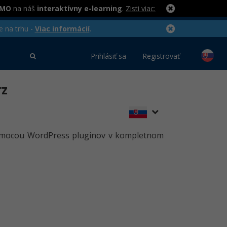
RMO
na náš
interaktívny e-learning
.
Zisti viac:
e na trhu -
Viac informácií
.
Prihlásiť sa
Registrovať
rz
 pomocou WordPress pluginov v kompletnom