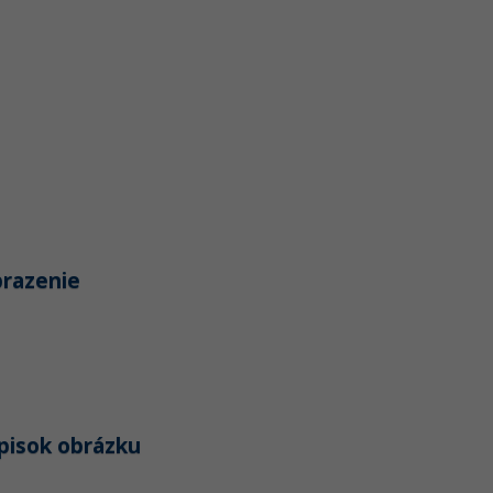
brazenie
opisok obrázku