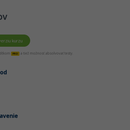
ov
erziu kurzu
štítkom
a tiež možnosť absolvovať testy.
PRO
vod
tavenie