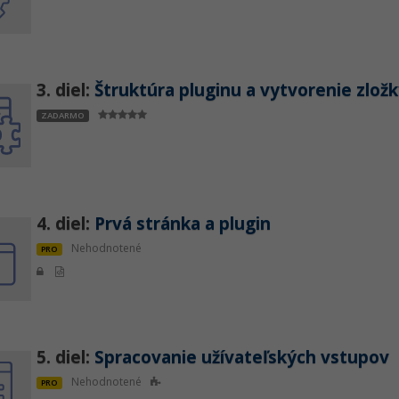
3. diel:
Štruktúra pluginu a vytvorenie zlož
ZADARMO
4. diel:
Prvá stránka a plugin
Nehodnotené
PRO
5. diel:
Spracovanie užívateľských vstupov
Nehodnotené
PRO