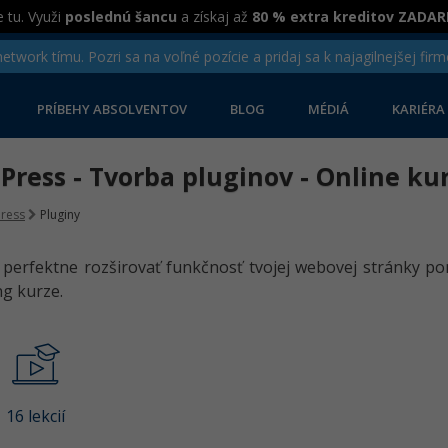
 tu. Využi
poslednú šancu
a získaj až
80 % extra kreditov ZADA
twork tímu. Pozri sa na voľné pozície a pridaj sa k najagilnejšej firm
PRÍBEHY ABSOLVENTOV
BLOG
MÉDIÁ
KARIÉRA
ress - Tvorba pluginov - Online ku
ress
Pluginy
 perfektne rozširovať funkčnosť tvojej webovej stránky
ng kurze.
16 lekcií