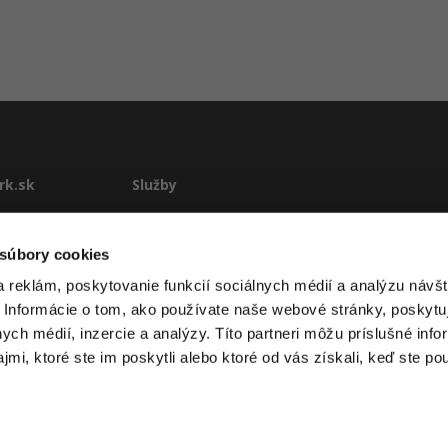
rk.sk
Služby
te
E-learning
Rekvalifikácie
 súbory cookies
stému
Školenia
 reklám, poskytovanie funkcií sociálnych médií a analýzu návšt
Pre firmy
 Informácie o tom, ako používate naše webové stránky, poskytu
ové podmienky
nych médií, inzercie a analýzy. Títo partneri môžu príslušné info
mi, ktoré ste im poskytli alebo ktoré od vás získali, keď ste pou
 itnetwork.sk. Všetok obsah webu (pokiaľ nie je uvedené inak) je za