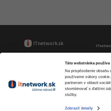
ITnetwork.sk
ITnetwo
Učíme národ IT
O projek
Reklama
Táto webstránka používa
O projekte
Vývoj sy
Na prispôsobenie obsahu a
Kontakt
používame súbory cookie.
Prevádzk
partnerom v oblasti sociál
RSS
skombinovať s ďalšími údaj
služby.
Zobraziť detaily
Copyright © 2026