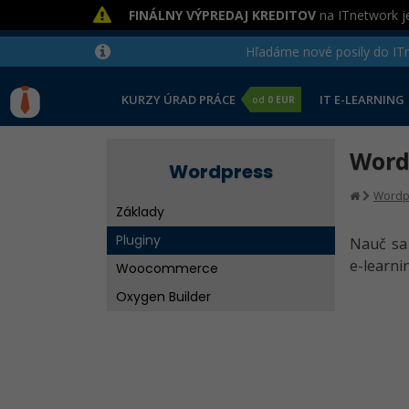
FINÁLNY VÝPREDAJ KREDITOV
na ITnetwork je
Hľadáme nové posily do ITne
KURZY ÚRAD PRÁCE
IT E-LEARNING
od
0 EUR
WordP
Wordpress
Wordp
Základy
Pluginy
Nauč sa
e-learni
Woocommerce
Oxygen Builder