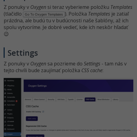
Z ponuky v
Oxygen
si teraz vyberieme položku
Templates
(tlačidlo
). Položka
Templates
je zatiaľ
Go To Oxygen Templates
prázdna, ale budú tu v budúcnosti naše šablóny, až ich
spolu vytvoríme. Je dobré vedieť, kde ich neskôr hľadať
😉
Settings
Z ponuky v
Oxygen
sa pozrieme do
Settings
- tam nás v
tejto chvíli bude zaujímať položka
CSS cache
: