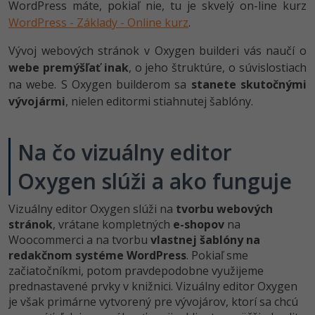
UML
Linux a UNIX
WordPress máte, pokiaľ nie, tu je skvelý on-line kurz
WordPress - Základy - Online kurz
.
-41%
Algoritmy
Siete
Vývoj webových stránok v Oxygen builderi vás naučí o
-10%
webe premýšľať inak
Umelá inteligencia
, o jeho štruktúre, o súvislostiach
Kybernetická bezpečnost
na webe. S Oxygen builderom sa
stanete skutočnými
Pre deti
vývojármi
, nielen editormi stiahnutej šablóny.
Elektronický podpis
Viac
Windows
Na čo vizuálny editor
Fórum
Oxygen slúži a ako funguje
Kurzy dizajnu
-80%
HTML/CSS
Vizuálny editor Oxygen slúži na
tvorbu webových
Príbehy absolventov
stránok
, vrátane kompletných
e-shopov
na
-80%
Blog
Photoshop
Woocommerci a na tvorbu
vlastnej šablóny na
redakčnom systéme WordPress
. Pokiaľ sme
Médiá
-80%
začiatočníkmi, potom pravdepodobne využijeme
Adobe Illustrator
prednastavené prvky v knižnici. Vizuálny editor Oxygen
Kariéra
-30%
je však primárne vytvorený pre vývojárov, ktorí sa chcú
Adobe Lightroom