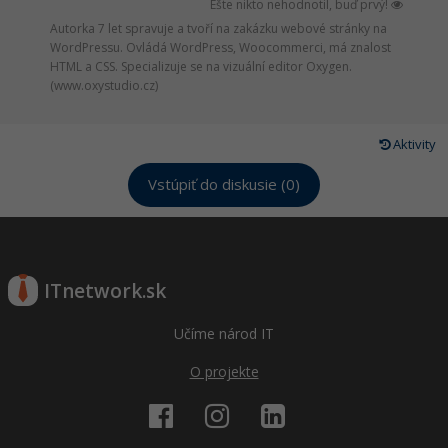
Ešte nikto nehodnotil, buď prvý!
Autorka 7 let spravuje a tvoří na zakázku webové stránky na
WordPressu. Ovládá WordPress, Woocommerci, má znalost
HTML a CSS. Specializuje se na vizuální editor Oxygen.
(www.oxystudio.cz)
Aktivity
Vstúpiť do diskusie (0)
ITnetwork.sk
Učíme národ IT
O projekte