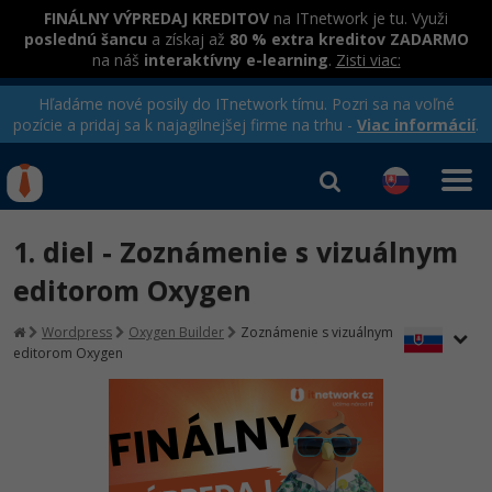
FINÁLNY VÝPREDAJ KREDITOV
na ITnetwork je tu. Využi
poslednú šancu
a získaj až
80 % extra kreditov ZADARMO
na náš
interaktívny e-learning
.
Zisti viac:
Hľadáme nové posily do ITnetwork tímu. Pozri sa na voľné
pozície a pridaj sa k najagilnejšej firme na trhu -
Viac informácií
.
Kurzy Úrad Práce
Od
0 EUR
1. diel - Zoznámenie s vizuálnym
Prihlásiť sa
|
Registrovať
IT e-learning
Rekvalifikačné kurzy
editorom Oxygen
hradené úradom práce
Kurzy programovania
Wordpress
Oxygen Builder
Zoznámenie s vizuálnym
editorom Oxygen
Ako začať?
Kurzy e-commerce
-80%
Java
Testovanie softvéru
-80%
-30%
C# .NET
Marketing