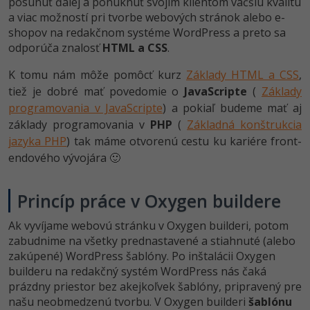
posunúť ďalej a ponúknuť svojim klientom väčšiu kvalitu
-15%
a viac možností pri tvorbe webových stránok alebo e-
Adobe XD
shopov na redakčnom systéme WordPress a preto sa
odporúča znalosť
HTML a CSS
.
-25%
Adobe InDesign
K tomu nám môže pomôcť kurz
Základy HTML a CSS
,
Adobe After Effects
tiež je dobré mať povedomie o
JavaScripte
(
Základy
programovania v JavaScripte
) a pokiaľ budeme mať aj
-80%
Blender
základy programovania v
PHP
(
Základná konštrukcia
jazyka PHP
) tak máme otvorenú cestu ku kariére front-
Inkscape
endového vývojára 🙂
-80%
Fotografovanie
Princíp práce v Oxygen buildere
Video
Ak vyvíjame webovú stránku v Oxygen builderi, potom
zabudnime na všetky prednastavené a stiahnuté (alebo
Ostatné
zakúpené) WordPress šablóny. Po inštalácii Oxygen
builderu na redakčný systém WordPress nás čaká
Fórum
prázdny priestor bez akejkoľvek šablóny, pripravený pre
našu neobmedzenú tvorbu. V Oxygen builderi
šablónu