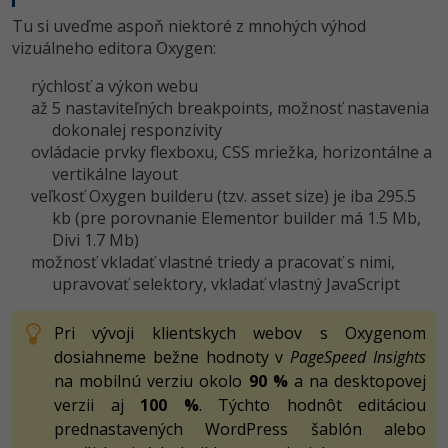
Tu si uveďme aspoň niektoré z mnohých výhod
vizuálneho editora Oxygen:
rýchlosť a výkon webu
až 5 nastaviteľných breakpoints, možnosť nastavenia
dokonalej responzivity
ovládacie prvky flexboxu, CSS mriežka, horizontálne a
vertikálne layout
veľkosť Oxygen builderu (tzv. asset size) je iba 295.5
kb (pre porovnanie Elementor builder má 1.5 Mb,
Divi 1.7 Mb)
možnosť vkladať vlastné triedy a pracovať s nimi,
upravovať selektory, vkladať vlastný JavaScript
Pri vývoji klientskych webov s Oxygenom
dosiahneme bežne hodnoty v
PageSpeed Insights
na mobilnú verziu okolo
90 %
a na desktopovej
verzii aj
100 %
. Týchto hodnôt editáciou
prednastavených WordPress šablón alebo