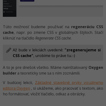
Túto možnosť budeme používať na
regeneráciu CSS
cache
, napr. po zmene CSS v globálnych štýloch. Stačí
kliknúť na tlačidlo
Regenerate CSS cache
.
Až bude v lekciách uvedené:
"zregenerujeme si
CSS cache"
, urobíme to práve tu.:-)
A to je pre dnešok všetko. Máme nainštalovaný
Oxygen
builder
a teoreticky sme sa s ním zoznámili.
V budúcej lekcii,
Základné stavebné prvky vizuálneho
editora Oxygen
, si ukážeme, ako pracovať s textom, ako
ho formátovať, vložiť tlačidlo, odkaz a obrázky.