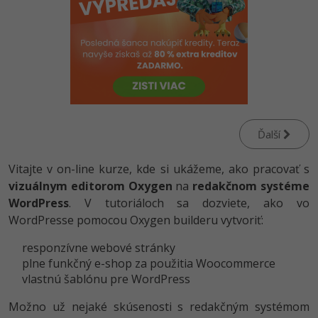
-80%
Python
WordPress
-80%
-30%
JavaScript
SEO
-80%
PHP
UX
-80%
C++
Business
Ďalší
-80%
-30%
Swift
Copywriting
Vitajte v on-line kurze, kde si ukážeme, ako pracovať s
-80%
-80%
vizuálnym editorom Oxygen
Kotlin
na
redakčnom systéme
MS Office
WordPress
. V tutoriáloch sa dozviete, ako vo
-80%
Céčko
WordPresse pomocou Oxygen builderu vytvoriť:
Google Dokumenty
responzívne webové stránky
VB.NET
Time management
plne funkčný e-shop za použitia Woocommerce
vlastnú šablónu pre WordPress
SQL
Fórum
Možno už nejaké skúsenosti s redakčným systémom
-80%