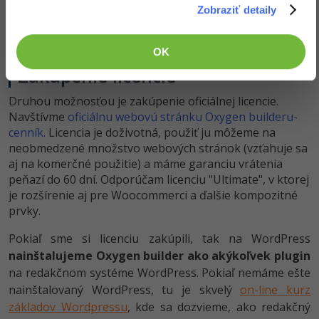
Zobraziť detaily
OK
Zakúpenie licencie
Druhou možnosťou je zakúpenie oficiálnej licencie.
Navštívme
oficiálnu webovú stránku Oxygen builderu-
cenník.
Licencia je doživotná, použiť ju môžeme na
neobmedzené množstvo webových stránok (vzťahuje sa
aj na komerčné použitie) a máme garanciu vrátenia
peňazí do 60 dní. Odporúčam licenciu "Ultimate", v ktorej
je rozšírenie aj pre Woocommerci a ďalšie kompozitné
prvky.
Pokiaľ sme si licenciu zakúpili, tak na WordPress
nainštalujeme Oxygen builder ako akýkoľvek plugin
na redakčnom systéme WordPress. Pokiaľ nemáme ešte
nainštalovaný WordPress, tu je skvelý
on-line kurz
základov Wordpressu
, kde sa dozvieme, ako redakčný