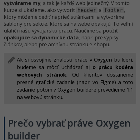
vytvárame my
, a tak je každý web jedinečný. V tomto
kurze si ukážeme, ako vytvoriť
a
,
header
footer
ktorý môžeme dediť naprieč stránkami, a vytvoríme
šablóny pre sekcie, ktoré sa na webe opakujú. To veľmi
uľahčí našu vývojársku prácu. Naučíme sa použiť
opakujúce sa dynamické dáta
, napr. pre výpisy
článkov, alebo pre archívnu stránku e-shopu.
Ak si osvojíme znalosti práce v Oxygen builderi,
budeme sa môcť uchádzať aj
o prácu kodéra
webových stránok
. Od klientov dostaneme
presné grafické zadanie (napr. vo Figme) a toto
zadanie potom v Oxygen buildere prevedieme 1:1
na webovú stránku.
Prečo vybrať práve Oxygen
builder