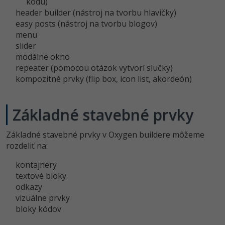
UML
kódu)
Linux a UNIX
header builder (nástroj na tvorbu hlavičky)
-41%
easy posts (nástroj na tvorbu blogov)
Algoritmy
Siete
menu
-10%
slider
Umelá inteligencia
Kybernetická bezpečnost
modálne okno
repeater (pomocou otázok vytvorí slučky)
Pre deti
Elektronický podpis
kompozitné prvky (flip box, icon list, akordeón)
Viac
Windows
Základné stavebné prvky
Fórum
Kurzy dizajnu
Základné stavebné prvky v Oxygen buildere môžeme
-80%
rozdeliť na:
HTML/CSS
Príbehy absolventov
kontajnery
-80%
Blog
Photoshop
textové bloky
odkazy
Médiá
-80%
Adobe Illustrator
vizuálne prvky
Kariéra
bloky kódov
-30%
Adobe Lightroom