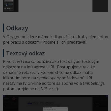
Odkazy
V Oxygen buildere máme k dispozícii tri druhy elementov
pre prácu s odkazmi. Poďme si ich predstaviť:
Textový odkaz
Prvok
Text Link
sa používa ako text s hypertextovým
odkazom na inú adresu URL. Postupujeme tak, že
označíme reťazec, v ktorom chceme odkaz mať a
kliknutím hore na
symbol spony
požadovanú URL
nastavíme (V on-line editore sa spona volá
Link Settings
,
potom prejdeme na
URL
>
set
):