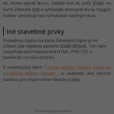
Ak chcete vybrať ikonu, zadajte text do poľa
na
Icon
karte
Základné štýly
a vyhľadajte dostupné ikony. Oxygen
builder umožňuje tiež nahrávanie vlastných ikon.
Iné stavebné prvky
Poslednou časťou na karte
Základných štýlov
je
Iné
(
Other
), kde nájdeme element
. Ten nám
Code Block
umožňuje vložiť vlastný kód HTML, PHP, CSS a
JavaScript na našu stránku.
V nasledujúcej lekcii,
Tvorba šablóny hlavičky a päty vo
vizuálnom editore Oxygen
, si ukážeme, ako vytvoriť
šablónu pre responzívne hlavičky a päty.
Predchádzajúci článok