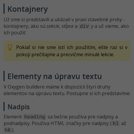
-15%
Kontajnery
Adobe XD
Už sme si predstavili a ukázali v praxi stavebné prvky -
-25%
Adobe InDesign
kontajnery, ako sú
sekcie
,
stĺpce
a
y
a už vieme, ako
div
ich použiť.
Adobe After Effects
Pokiaľ si nie sme istí ich použitím, ešte raz si v
-80%
Blender
pokoji prečítajme a precvičme minulé lekcie.
Inkscape
Elementy na úpravu textu
-80%
Fotografovanie
V Oxygen buildere máme k dispozícii štyri druhy
elementov na úpravu textu. Postupne si ich predstavíme:
Video
Nadpis
Ostatné
Element
sa bežne používa pre nadpisy a
heading
Fórum
podnadpisy. Používa HTML značky pre nadpisy (
až
h1
).
h6