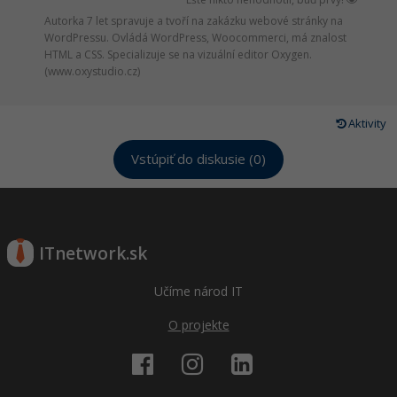
Autorka 7 let spravuje a tvoří na zakázku webové stránky na
WordPressu. Ovládá WordPress, Woocommerci, má znalost
HTML a CSS. Specializuje se na vizuální editor Oxygen.
(www.oxystudio.cz)
Aktivity
Vstúpiť do diskusie (0)
ITnetwork.sk
Učíme národ IT
O projekte