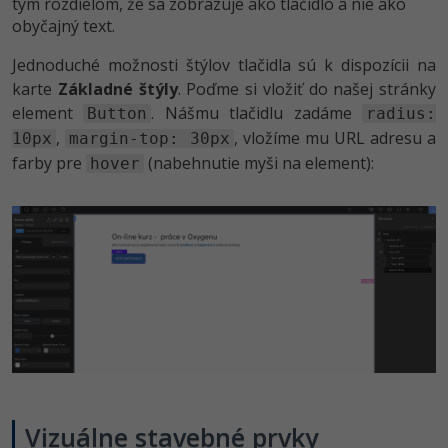
tým rozdielom, že sa zobrazuje ako tlačidlo a nie ako
obyčajný text.
Jednoduché možnosti štýlov tlačidla sú k dispozícii na
karte
Základné štýly
. Poďme si vložiť do našej stránky
element
. Nášmu tlačidlu zadáme
Button
radius:
,
, vložíme mu URL adresu a
10px
margin-top: 30px
farby pre
(nabehnutie myši na element):
hover
Vizuálne stavebné prvky