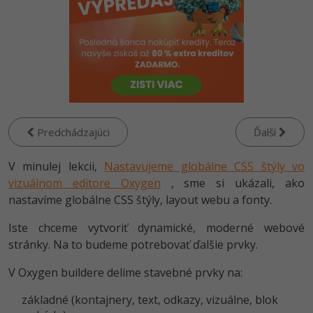
-80%
Python
WordPress
-80%
-30%
JavaScript
SEO
-80%
PHP
UX
-80%
C++
Business
Predchádzajúci
Ďalší
-80%
-30%
Swift
Copywriting
V minulej lekcii,
Nastavujeme globálne CSS štýly vo
-80%
-80%
vizuálnom editore Oxygen
Kotlin
, sme si ukázali, ako
MS Office
nastavíme globálne CSS štýly, layout webu a fonty.
-80%
Céčko
Google Dokumenty
Iste chceme vytvoriť dynamické, moderné webové
stránky. Na to budeme potrebovať ďalšie prvky.
VB.NET
Time management
V Oxygen buildere delíme stavebné prvky na:
SQL
Fórum
základné (kontajnery, text, odkazy, vizuálne, blok
-80%