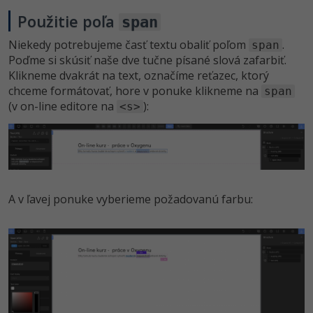
Použitie poľa
span
Niekedy potrebujeme časť textu obaliť poľom
.
span
Poďme si skúsiť naše dve tučne písané slová zafarbiť.
Klikneme dvakrát na text, označíme reťazec, ktorý
chceme formátovať, hore v ponuke klikneme na
span
(v on-line editore na
):
<s>
A v ľavej ponuke vyberieme požadovanú farbu: