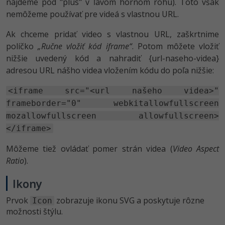
nájdeme pod "plus" v ľavom hornom rohu). Toto však
nemôžeme používať pre videá s vlastnou URL.
Ak chceme pridať video s vlastnou URL, zaškrtnime
políčko
„Ručne vložiť kód iframe“
. Potom môžete vložiť
nižšie uvedený kód a nahradiť {url-naseho-videa}
adresou URL nášho videa vložením kódu do poľa nižšie:
<iframe src="<url našeho videa>"
frameborder="0" webkitallowfullscreen
mozallowfullscreen allowfullscreen>
</iframe>
Môžeme tiež ovládať pomer strán videa (
Video Aspect
Ratio
).
Ikony
Prvok
zobrazuje ikonu SVG a poskytuje rôzne
Icon
možnosti štýlu.