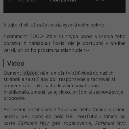
V tejto chvíli už naša sekcia vyzerá veľmi pekne.
/-comment TODO Stále tu chýba popis vloženia toho
obrázku z náhľadu:-) Pokiaľ nie je dostupný v on-line
verzii, prilož ho prosím na stiahnutie \--
Video
Element
nám umožní vložiť videá do našich
video
stránok a zaistiť, aby boli responzívne a zachovali si
pomer strán – ako sa bude zmenšovať okno
prehliadača, zmenší sa aj video, pričom si zachová svoje
proporcie.
Ak chceme vložiť video z YouTube alebo Vimeo, vložíme
adresu URL videa do poľa URL YouTube / Vimeo na
karte
Základné štýly
(pre zopakovanie,
Základné štýly