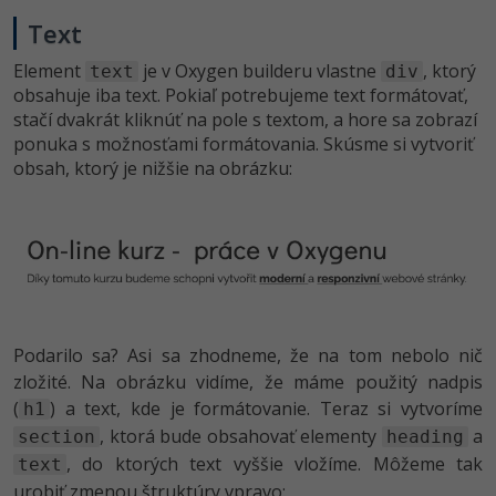
Text
Element
je v Oxygen builderu vlastne
, ktorý
text
div
obsahuje iba text. Pokiaľ potrebujeme text formátovať,
stačí dvakrát kliknúť na pole s textom, a hore sa zobrazí
ponuka s možnosťami formátovania. Skúsme si vytvoriť
obsah, ktorý je nižšie na obrázku:
Podarilo sa? Asi sa zhodneme, že na tom nebolo nič
zložité. Na obrázku vidíme, že máme použitý nadpis
(
) a text, kde je formátovanie. Teraz si vytvoríme
h1
, ktorá bude obsahovať elementy
a
section
heading
, do ktorých text vyššie vložíme. Môžeme tak
text
urobiť zmenou štruktúry vpravo: