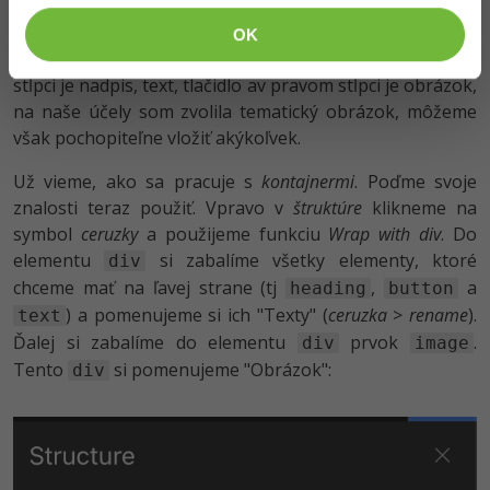
OK
V zadaní máme dva stĺpce, poloha horizontálna, v ľavom
stĺpci je nadpis, text, tlačidlo av pravom stĺpci je obrázok,
na naše účely som zvolila tematický obrázok, môžeme
však pochopiteľne vložiť akýkoľvek.
Už vieme, ako sa pracuje s
kontajnermi
. Poďme svoje
znalosti teraz použiť. Vpravo v
štruktúre
klikneme na
symbol
ceruzky
a použijeme funkciu
Wrap with div
. Do
elementu
si zabalíme všetky elementy, ktoré
div
chceme mať na ľavej strane (tj
,
a
heading
button
) a pomenujeme si ich "Texty" (
ceruzka
>
rename
).
text
Ďalej si zabalíme do elementu
prvok
.
div
image
Tento
si pomenujeme "Obrázok":
div