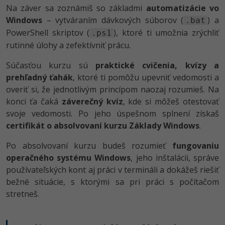
Na záver sa zoznámiš so základmi
automatizácie vo
Windows
– vytváraním dávkových súborov (
) a
.bat
PowerShell skriptov (
), ktoré ti umožnia zrýchliť
.ps1
rutinné úlohy a zefektívniť prácu.
Súčasťou kurzu sú
praktické cvičenia, kvízy a
prehľadný ťahák
, ktoré ti pomôžu upevniť vedomosti a
overiť si, že jednotlivým princípom naozaj rozumieš. Na
konci ťa čaká
záverečný kvíz
, kde si môžeš otestovať
svoje vedomosti. Po jeho úspešnom splnení získaš
certifikát o absolvovaní kurzu Základy Windows
.
Po absolvovaní kurzu budeš rozumieť
fungovaniu
operačného systému Windows
, jeho inštalácii, správe
používateľských kont aj práci v termináli a dokážeš riešiť
bežné situácie, s ktorými sa pri práci s počítačom
stretneš.