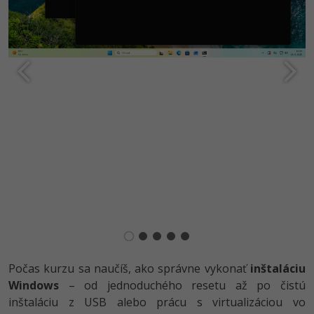
-15%
Adobe XD
-25%
Adobe InDesign
Adobe After Effects
-80%
Blender
Inkscape
-80%
Fotografovanie
Video
Ostatné
Počas kurzu sa naučíš, ako správne vykonať
inštaláciu
Windows
– od jednoduchého resetu až po čistú
Fórum
inštaláciu z USB alebo prácu s virtualizáciou vo