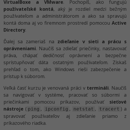
VirtualBoxe a VMware
. Pochopíš, ako fungujú
používateľské kontá
, aký je rozdiel medzi bežným
používateľom a administrátorom a ako sa spravujú
kontá doma aj vo firemnom prostredí pomocou
Active
Directory
.
Ďalej sa zameriaš na
zdieľanie v sieti a prácu s
oprávneniami
. Naučíš sa zdieľať priečinky, nastavovať
práva, chápať dedičnosť oprávnení a bezpečne
sprístupňovať dáta ostatným používateľom. Získaš
prehľad o tom, ako Windows rieši zabezpečenie a
prístup k súborom.
Veľká časť kurzu je venovaná práci v
termináli
. Naučíš
sa navigovať v systéme, pracovať so súbormi a
priečinkami pomocou príkazov, používať
sieťové
nástroje
(
,
,
,
) a
ping
ipconfig
netstat
tracert
spravovať používateľov aj zdieľanie priamo z
príkazového riadka.