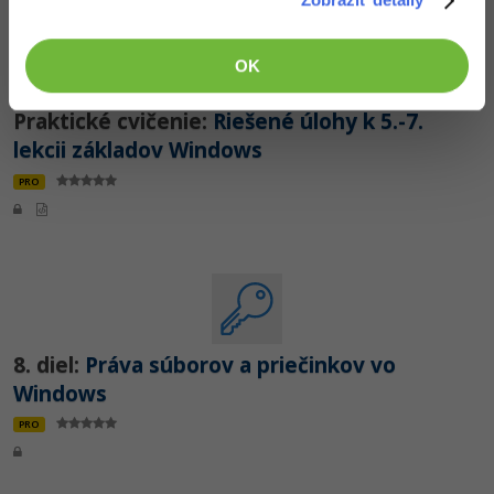
OK
Praktické cvičenie:
Riešené úlohy k 5.-7.
lekcii základov Windows
PRO
8. diel:
Práva súborov a priečinkov vo
Windows
PRO