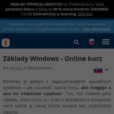
FINÁLNY VÝPREDAJ KREDITOV
na ITnetwork je tu. Využi
poslednú šancu
a získaj až
80 % extra kreditov ZADARMO
na náš
interaktívny e-learning
.
Zisti viac:
Hľadáme nové posily do ITnetwork tímu. Pozri sa na voľné
pozície a pridaj sa k najagilnejšej firme na trhu -
Viac informácií
.
Kurzy Úrad Práce
Od
0 EUR
Základy Windows - Online kurz
Prihlásiť sa
|
Registrovať
IT e-learning
Rekvalifikačné kurzy
Windows
Základy Windows
hradené úradom práce
Kurzy programovania
Windows je jedným z najpoužívanejších operačných
Ako začať?
systémov – ale rozumieš naozaj tomu,
ako funguje a
Kurzy e-commerce
ako ho efektívne využívať
? Ten, kto zvládne jeho
-80%
Java
Testovanie softvéru
základy, získa istotu pri práci s počítačom a schopnosť
riešiť bežné aj menej bežné situácie bez zbytočného
-80%
-30%
C# .NET
Marketing
tápania.