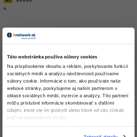
PRO
Krátký test:
Kvíz - Správa používateľov
Táto webstránka používa súbory cookies
PRO
Na prispôsobenie obsahu a reklám, poskytovanie funkcií
sociálnych médií a analýzu návštevnosti používame
súbory cookie. Informácie o tom, ako používate naše
webové stránky, poskytujeme aj našim partnerom v
oblasti sociálnych médií, inzercie a analýzy. Títo partneri
môžu príslušné informácie skombinovať s ďalšími
7. diel:
Zdieľanie vo Windows
údajmi, ktoré ste im poskytli alebo ktoré od vás získali,
keď ste používali ich služby.
PRO
Zobraziť detaily