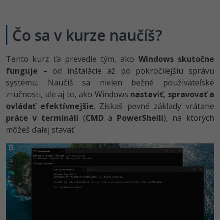
UML
Linux a UNIX
-41%
Algoritmy
Siete
Čo sa v kurze naučíš?
-10%
Umelá inteligencia
Kybernetická bezpečnost
Tento kurz ťa prevedie tým, ako
Windows skutočne
Pre deti
funguje
– od inštalácie až po pokročilejšiu správu
Elektronický podpis
systému. Naučíš sa nielen bežné používateľské
Viac
zručnosti, ale aj to, ako Windows
nastaviť, spravovať a
Windows
ovládať efektívnejšie
. Získaš pevné základy vrátane
Fórum
práce v termináli
(
CMD
a
PowerShelli
), na ktorých
Kurzy dizajnu
môžeš ďalej stavať.
-80%
HTML/CSS
Príbehy absolventov
-80%
Blog
Photoshop
Médiá
-80%
Adobe Illustrator
Kariéra
-30%
Adobe Lightroom