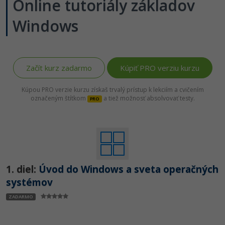
Online tutoriály základov
Windows
Začít kurz zadarmo
Kúpiť PRO verziu kurzu
Kúpou PRO verzie kurzu získaš trvalý prístup k lekciím a cvičením
označeným štítkom
a tiež možnosť absolvovať testy.
PRO
1. diel:
Úvod do Windows a sveta operačných
systémov
ZADARMO