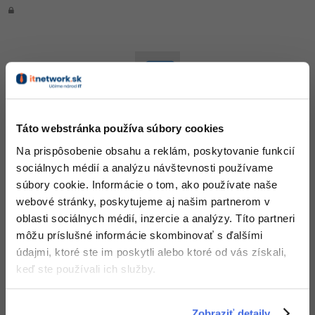
10. diel:
PowerShell - Podmienky
Táto webstránka používa súbory cookies
PRO
Na prispôsobenie obsahu a reklám, poskytovanie funkcií
sociálnych médií a analýzu návštevnosti používame
súbory cookie. Informácie o tom, ako používate naše
webové stránky, poskytujeme aj našim partnerom v
oblasti sociálnych médií, inzercie a analýzy. Títo partneri
môžu príslušné informácie skombinovať s ďalšími
11. diel:
PowerShell - Pokročilé funkcie
údajmi, ktoré ste im poskytli alebo ktoré od vás získali,
(všeobecný popis a vstupy)
keď ste používali ich služby.
PRO
Zobraziť detaily