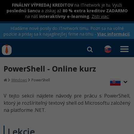
FINÁLNY VÝPREDAJ KREDITOV
na ITnetwork je tu. Využi
poslednú šancu
a získaj až
80 % extra kreditov ZADARMO
na náš
interaktívny e-learning
.
Zisti viac:
Hľadáme nové posily do ITnetwork tímu. Pozri sa na voľné
pozície a pridaj sa k najagilnejšej firme na trhu -
Viac informácií
.
Kurzy Úrad Práce
Od
0 EUR
PowerShell - Online kurz
Prihlásiť sa
|
Registrovať
IT e-learning
Rekvalifikačné kurzy
Windows
PowerShell
hradené úradom práce
Kurzy programovania
V tejto sekcii nájdete návody pre prácu s PowerShell,
Ako začať?
ktorý je rozšíriteľný textový shell od Microsoftu založený
Kurzy e-commerce
na platforme .NET.
-80%
Java
Testovanie softvéru
-80%
-30%
C# .NET
Lekcie
Marketing