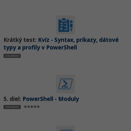
-15%
Adobe XD
-25%
Adobe InDesign
Adobe After Effects
Krátký test:
Kvíz - Syntax, príkazy, dátové
typy a profily v PowerShell
-80%
Blender
ZADARMO
Inkscape
-80%
Fotografovanie
Video
5. diel:
PowerShell - Moduly
Ostatné
ZADARMO
Fórum