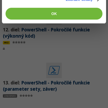
OK
12. diel:
PowerShell - Pokročilé funkcie
(výkonný kód)
PRO
13. diel:
PowerShell - Pokročilé funkcie
(parameter sety, záver)
ZADARMO