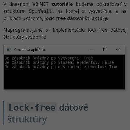
V dnešnom
VB.NET tutoriále
budeme pokračovať v
-80%
Python
štruktúre
, na ktorej si vysvetlíme, a na
SpinWait
príklade ukážeme,
lock-free dátové štruktúry
.
-80%
JavaScript
Naprogramujeme si implementáciu lock-free dátovej
-80%
PHP
štruktúry zásobník:
-80%
C++
Konzolová aplikácia
Je zásobník prázdny po vytvorení: True

-80%
Swift
Je zásobník prázdny po vložení elementov: False

Je zásobník prázdny po odstránení elementov: True
-80%
Kotlin
-80%
Céčko
VB.NET
dátové
Lock-free
štruktúry
SQL
-80%