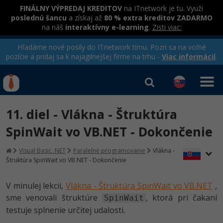
FINÁLNY VÝPREDAJ KREDITOV
na ITnetwork je tu. Využi
poslednú šancu
a získaj až
80 % extra kreditov ZADARMO
na náš
interaktívny e-learning
.
Zisti viac:
Hľadáme nové posily do ITnetwork tímu. Pozri sa na voľné
pozície a pridaj sa k najagilnejšej firme na trhu -
Viac informácií
.
Kurzy Úrad Práce
Od
0 EUR
11. diel - Vlákna - Štruktúra
Prihlásiť sa
|
Registrovať
IT e-learning
Rekvalifikačné kurzy
SpinWait vo VB.NET - Dokončenie
hradené úradom práce
Kurzy programovania
Visual Basic .NET
Paralelné programovanie
Vlákna -
Štruktúra SpinWait vo VB.NET - Dokončenie
Ako začať?
-80%
V minulej lekcii,
Vlákna - Štruktúra SpinWait vo VB.NET
,
Java
sme venovali štruktúre
, ktorá pri čakaní
SpinWait
-80%
testuje splnenie určitej udalosti.
C# .NET