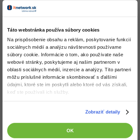
-30%
Médiá
-80%
Pred kúpou tohto článku je potrebné
kúpiť predchádzajúci diel
SEO
Adobe Illustrator
Obsah článku spadá pod licenciu
Kariéra
Premium
, kúpou článku súhlasíš
-30%
UX
Adobe Lightroom
so
zmluvnými podmienkami
.
Táto webstránka používa súbory cookies
-15%
Business
Adobe XD
Na prispôsobenie obsahu a reklám, poskytovanie funkcií
sociálnych médií a analýzu návštevnosti používame
Čo od nás v ďalších lekciách dostaneš?
-30%
-25%
Copywriting
Adobe InDesign
súbory cookie. Informácie o tom, ako používate naše
Prístup k jednotlivým lekciám podľa spôsobu
webové stránky, poskytujeme aj našim partnerom v
-80%
MS Office
obstarania.
Adobe After Effects
oblasti sociálnych médií, inzercie a analýzy. Títo partneri
Kvalitné znalosti
v oblasti IT.
môžu príslušné informácie skombinovať s ďalšími
-80%
Google Dokumenty
Zručnosti, ktoré ti pomôžu získať vysnívanú a
Blender
údajmi, ktoré ste im poskytli alebo ktoré od vás získali,
dobre platenú prácu
.
keď ste používali ich služby.
Time management
Inkscape
-80%
Fórum
Fotografovanie
Zobraziť detaily
Popis článku
Linux a UNIX
Video
OK
Požadovaný článok má nasledujúci obsah: