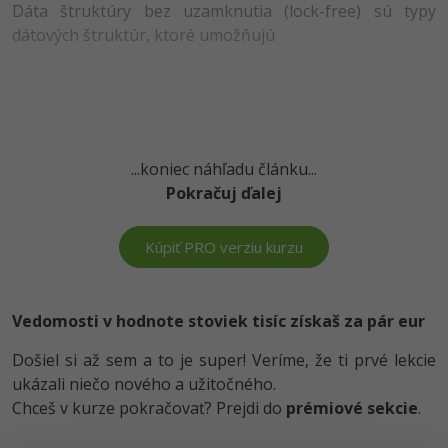
UML
Dáta štruktúry bez uzamknutia (lock-free) sú typy
dátových štruktúr, ktoré umožňujú
-41%
Algoritmy
-10%
Umelá inteligencia
Pre deti
...koniec náhľadu článku...
Viac
Pokračuj ďalej
Fórum
Kúpiť PRO verziu kurzu
Kurzy e-commerce
Vedomosti v hodnote stoviek tisíc získaš za pár eur
Testovanie softvéru
Kurzy dizajnu
Došiel si až sem a to je super! Veríme, že ti prvé lekcie
-30%
-80%
Marketing
ukázali niečo nového a užitočného.
HTML/CSS
Príbehy absolventov
Chceš v kurze pokračovať? Prejdi do
prémiové sekcie
.
-80%
WordPress
Blog
Photoshop