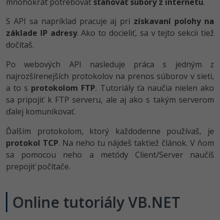
mnohokrát potrebovať
sťahovať súbory z internetu
.
-30%
Médiá
-80%
SEO
Adobe Illustrator
S API sa napríklad pracuje aj pri
získavaní polohy na
Kariéra
základe IP adresy
. Ako to docieliť, sa v tejto sekcii tiež
-30%
UX
Adobe Lightroom
dočítaš.
-15%
Business
Adobe XD
Po webových API nasleduje práca s jedným z
najrozšírenejších protokolov na prenos súborov v sieti,
-30%
-25%
Copywriting
Adobe InDesign
a to s
protokolom FTP
. Tutoriály ťa naučia nielen ako
sa pripojiť k FTP serveru, ale aj ako s takým serverom
-80%
MS Office
Adobe After Effects
ďalej komunikovať.
-80%
Google Dokumenty
Blender
Ďalším protokolom, ktorý každodenne používaš, je
protokol TCP
. Na neho tu nájdeš taktiež článok. V ňom
Time management
Inkscape
sa pomocou neho a metódy Client/Server naučíš
prepojiť počítače.
-80%
Fórum
Fotografovanie
Online tutoriály VB.NET
Linux a UNIX
Video