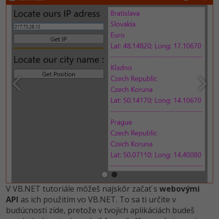
UML
-41%
Algoritmy
-10%
Umelá inteligencia
Pre deti
Viac
Fórum
Kurzy e-commerce
Testovanie softvéru
Kurzy dizajnu
-30%
-80%
Marketing
HTML/CSS
V VB.NET tutoriále môžeš najskôr začať s
webovými
Príbehy absolventov
API
as ich použitím vo VB.NET. To sa ti určite v
-80%
WordPress
budúcnosti zíde, pretože v tvojich aplikáciách budeš
Blog
Photoshop