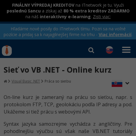
FINÁLNY VÝPREDAJ KREDITOV
na ITnetwork je tu. Využi
poslednú šancu
a získaj až
80 % extra kreditov ZADARMO
na náš
interaktívny e-learning
.
Zisti viac:
Hľadáme nové posily do ITnetwork tímu. Pozri sa na voľné
pozície a pridaj sa k najagilnejšej firme na trhu -
Viac informácií
.
Kurzy Úrad Práce
Od
0 EUR
Sieť vo VB .NET - Online kurz
Prihlásiť sa
|
Registrovať
IT e-learning
Rekvalifikačné kurzy
Visual Basic .NET
Práca so sieťou
hradené úradom práce
Kurzy programovania
On-line kurz je zameraný na prácu so sieťou, napr. s
Ako začať?
protokolom FTP, TCP, geolokáciu podľa IP adresy a pod.
Ukážeme si tiež prácu s webovými API.
-80%
Java
Syntax jazyka samozrejme vychádza z angličtiny. Pre
-80%
C# .NET
pohodlnejšiu výučbu sú však naše VB.NET tutoriály