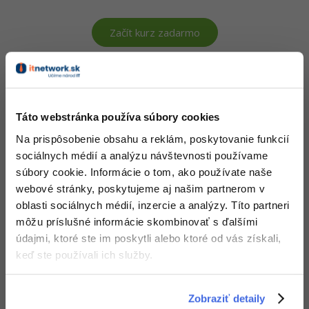
Siete
Ostatné
Kybernetická bezpečnost
Začít kurz zadarmo
Fórum
Elektronický podpis
Windows
Táto webstránka používa súbory cookies
1. diel:
Geolokácia podľa IP adresy vo VB.NET
Na prispôsobenie obsahu a reklám, poskytovanie funkcií
WPF - IPGeolocation
sociálnych médií a analýzu návštevnosti používame
súbory cookie. Informácie o tom, ako používate naše
Nehodnotené
ZADARMO
webové stránky, poskytujeme aj našim partnerom v
oblasti sociálnych médií, inzercie a analýzy. Títo partneri
môžu príslušné informácie skombinovať s ďalšími
údajmi, ktoré ste im poskytli alebo ktoré od vás získali,
keď ste používali ich služby.
2. diel:
Geolokácia podľa IP adresy vo VB.NET
WPF - Dokončenie
Zobraziť detaily