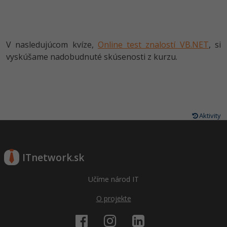
V nasledujúcom kvíze,
Online test znalostí VB.NET
, si
vyskúšame nadobudnuté skúsenosti z kurzu.
Aktivity
ITnetwork.sk
Učíme národ IT
O projekte