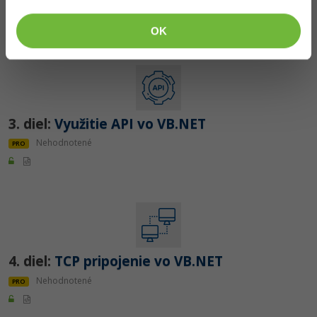
Nehodnotené
ZADARMO
OK
3. diel:
Využitie API vo VB.NET
Nehodnotené
PRO
4. diel:
TCP pripojenie vo VB.NET
Nehodnotené
PRO