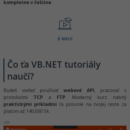
kompletne v češtine
.
-80%
Python
-80%
JavaScript
-80%
PHP
6 lekcií
-80%
C++
-80%
Čo ťa VB.NET tutoriály
Swift
naučí?
-80%
Kotlin
-80%
Céčko
Budeš vedieť používať
webové API
, pracovať s
protokolmi
TCP
a
FTP
. Moderný kurz nabitý
VB.NET
praktickými príkladmi
ťa posunie na tvojej ceste za
platom až 140.000 Sk.
SQL
.<>
-80%