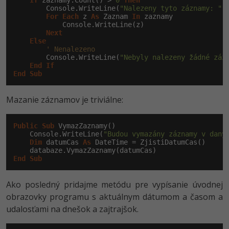
If
 zaznamy.Count() > 
0
Then
        Console.WriteLine(
"Nalezeny tyto záznamy: "
)

For
Each
 z 
As
 Zaznam 
In
 zaznamy

            Console.WriteLine(z)

Next
Else
' Nenalezeno
        Console.WriteLine(
"Nebyly nalezeny žádné záz
End
If
End
Sub
Mazanie záznamov je triviálne:
Public
Sub
 VymazZaznamy()

    Console.WriteLine(
"Budou vymazány záznamy v daný
Dim
 datumCas 
As
 DateTime = ZjistiDatumCas()

End
Sub
Ako posledný pridajme metódu pre vypísanie úvodnej
obrazovky programu s aktuálnym dátumom a časom a
udalosťami na dnešok a zajtrajšok.