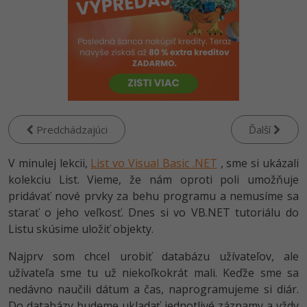
-80%
Python
-80%
JavaScript
-80%
PHP
-80%
C++
Predchádzajúci
Ďalší
-80%
Swift
V minulej lekcii,
List vo Visual Basic .NET
, sme si ukázali
-80%
kolekciu List. Vieme, že nám oproti poli umožňuje
Kotlin
pridávať nové prvky za behu programu a nemusíme sa
-80%
Céčko
starať o jeho veľkosť. Dnes si vo VB.NET tutoriálu do
Listu skúsime uložiť objekty.
VB.NET
Najprv som chcel urobiť databázu užívateľov, ale
užívateľa sme tu už niekoľkokrát mali. Keďže sme sa
SQL
nedávno naučili dátum a čas, naprogramujeme si diár.
-80%
Do databázy budeme ukladať jednotlivé záznamy a vždy