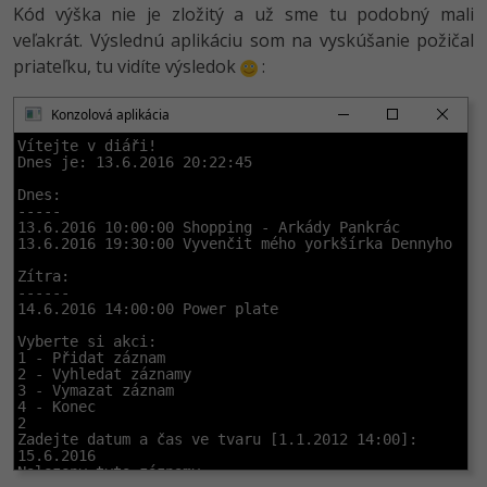
Kód výška nie je zložitý a už sme tu podobný mali
veľakrát. Výslednú aplikáciu som na vyskúšanie požičal
priateľku, tu vidíte výsledok
:
Konzolová aplikácia
Vítejte v diáři!

Dnes je: 13.6.2016 20:22:45

Dnes:

-----

13.6.2016 10:00:00 Shopping - Arkády Pankrác

13.6.2016 19:30:00 Vyvenčit mého yorkšírka Dennyho

Zítra:

------

14.6.2016 14:00:00 Power plate

Vyberte si akci:

1 - Přidat záznam

2 - Vyhledat záznamy

3 - Vymazat záznam

4 - Konec

2

Zadejte datum a čas ve tvaru [1.1.2012 14:00]:

15.6.2016

Nalezeny tyto záznamy:
