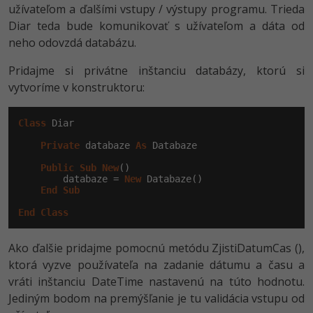
užívateľom a ďalšími vstupy / výstupy programu. Trieda
Diar teda bude komunikovať s užívateľom a dáta od
neho odovzdá databázu.
Pridajme si privátne inštanciu databázy, ktorú si
vytvoríme v konstruktoru:
Class
 Diar

Private
 databaze 
As
 Databaze

Public
Sub
New
()

        databaze = 
New
 Databaze()

End
Sub
End
Class
Ako ďalšie pridajme pomocnú metódu ZjistiDatumCas (),
ktorá vyzve používateľa na zadanie dátumu a času a
vráti inštanciu DateTime nastavenú na túto hodnotu.
Jediným bodom na premýšľanie je tu validácia vstupu od