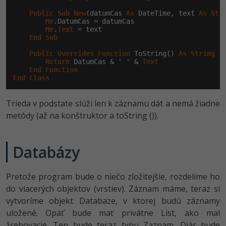
-30%
Médiá
-80%
SEO
Public
Sub
New
(datumCas 
As
 DateTime, text 
As
Str
Adobe Illustrator
Me
.DatumCas = datumCas

Kariéra
Me
.
Text
 = text

-30%
UX
End
Sub
Adobe Lightroom
Public
Overrides
Function
 ToString() 
As
String
-15%
Business
Return
Adobe XD
 DatumCas & 
" "
 & 
Text
End
Function
End
Class
-30%
-25%
Copywriting
Adobe InDesign
Trieda v podstate slúži len k záznamu dát a nemá žiadne
-80%
MS Office
Adobe After Effects
metódy (až na konštruktor a toString ()).
-80%
Google Dokumenty
Blender
Databázy
Time management
Inkscape
Pretože program bude o niečo zložitejšie, rozdelíme ho
-80%
Fórum
Fotografovanie
do viacerých objektov (vrstiev). Záznam máme, teraz si
vytvoríme objekt Databaze, v ktorej budú záznamy
Linux a UNIX
Video
uložené. Opäť bude mať privátne List, ako mal
žrebovacie. Ten bude teraz typu Zaznam. Diár bude