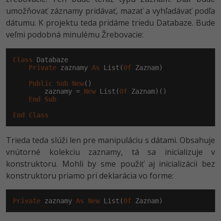
Siete
Ostatné
umožňovať záznamy pridávať, mazať a vyhľadávať podľa
dátumu. K projektu teda pridáme triedu Databaze. Bude
Kybernetická bezpečnost
Fórum
veľmi podobná minulému Žrebovacie:
Elektronický podpis
Class
 Databaze

Private
 zaznamy 
As
 List(
Of
 Zaznam)

Windows
Public
Sub
New
()

        zaznamy = 
New
 List(
Of
 Zaznam)()

End
Sub
End
Class
Trieda teda slúži len pre manipuláciu s dátami. Obsahuje
vnútorné kolekciu zaznamy, tá sa inicializuje v
konstruktoru. Mohli by sme použiť aj inicializácii bez
konstruktoru priamo pri deklarácia vo forme:
Private
 zaznamy 
As
New
 List(
Of
 Zaznam)