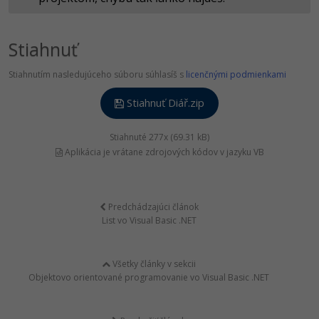
Stiahnuť
Stiahnutím nasledujúceho súboru súhlasíš s
licenčnými podmienkami
Stiahnuť Diář.zip
Stiahnuté 277x (69.31 kB)
Aplikácia je vrátane zdrojových kódov v jazyku VB
Predchádzajúci článok
List vo Visual Basic .NET
Všetky články v sekcii
Objektovo orientované programovanie vo Visual Basic .NET