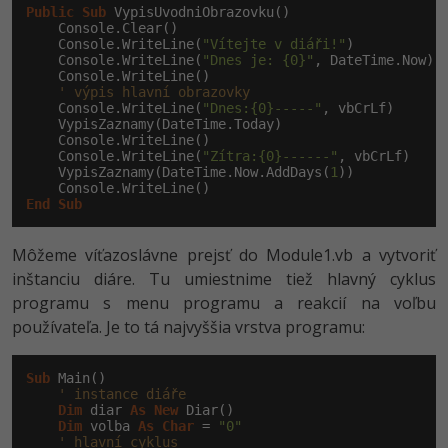
Public
Sub
 VypisUvodniObrazovku()

    Console.Clear()

    Console.WriteLine(
"Vítejte v diáři!"
)

    Console.WriteLine(
"Dnes je: {0}"
, DateTime.Now)

    Console.WriteLine()

' výpis hlavní obrazovky
    Console.WriteLine(
"Dnes:{0}-----"
, vbCrLf)

    VypisZaznamy(DateTime.Today)

    Console.WriteLine()

    Console.WriteLine(
"Zítra:{0}------"
, vbCrLf)

    VypisZaznamy(DateTime.Now.AddDays(
1
))

End
Sub
Môžeme víťazoslávne prejsť do Module1.vb a vytvoriť
inštanciu diáre. Tu umiestnime tiež hlavný cyklus
programu s menu programu a reakcií na voľbu
používateľa. Je to tá najvyššia vrstva programu:
Sub
 Main()

' instance diáře
Dim
 diar 
As
New
 Diar()

Dim
 volba 
As
Char
 = 
"0"
' hlavní cyklus