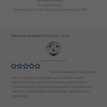
Preskočiť článok
(neodporúčame)
Riešené úlohy k 12.-13. lekciu OOP vo Visual Basic .NET
Článok pre vás napísal
Michal Žůrek - misaz
Užívateľské hodnotenie:
Ešte nikto nehodnotil, buď prvý!
Autor se věnuje tvorbě aplikací pro počítače, mobilní
telefony, mikroprocesory a tvorbě webových stránek a
webových aplikací. Nejraději programuje ve Visual Basicu a
TypeScript. Ovládá HTML, CSS, JavaScript, TypeScript, C# a
Visual Basic.