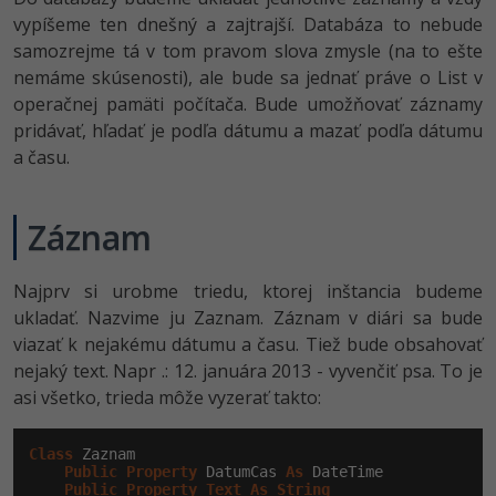
UML
vypíšeme ten dnešný a zajtrajší. Databáza to nebude
-41%
samozrejme tá v tom pravom slova zmysle (na to ešte
Algoritmy
nemáme skúsenosti), ale bude sa jednať práve o List v
-10%
operačnej pamäti počítača. Bude umožňovať záznamy
Umelá inteligencia
pridávať, hľadať je podľa dátumu a mazať podľa dátumu
a času.
Pre deti
Viac
Záznam
Fórum
Najprv si urobme triedu, ktorej inštancia budeme
ukladať. Nazvime ju Zaznam. Záznam v diári sa bude
Kurzy e-commerce
viazať k nejakému dátumu a času. Tiež bude obsahovať
Testovanie softvéru
nejaký text. Napr .: 12. januára 2013 - vyvenčiť psa. To je
Kurzy dizajnu
asi všetko, trieda môže vyzerať takto:
-30%
-80%
Marketing
HTML/CSS
Príbehy absolventov
Class
 Zaznam

-80%
WordPress
Public
Property
 DatumCas 
As
 DateTime

Blog
Photoshop
Public
Property
Text
As
String