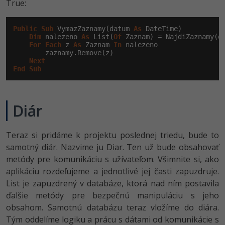
True:
Public
Sub
 VymazZaznamy(datum 
As
 DateTime)

Dim
 nalezeno 
As
 List(
Of
 Zaznam) = NajdiZaznamy(d
For
Each
 z 
As
 Zaznam 
In
 nalezeno

        zaznamy.Remove(z)

Next
End
Sub
Diár
Teraz si pridáme k projektu poslednej triedu, bude to
samotný diár. Nazvime ju Diar. Ten už bude obsahovať
metódy pre komunikáciu s užívateľom. Všimnite si, ako
aplikáciu rozdeľujeme a jednotlivé jej časti zapuzdruje.
List je zapuzdrený v databáze, ktorá nad ním postavila
ďalšie metódy pre bezpečnú manipuláciu s jeho
obsahom. Samotnú databázu teraz vložíme do diára.
Tým oddelíme logiku a prácu s dátami od komunikácie s