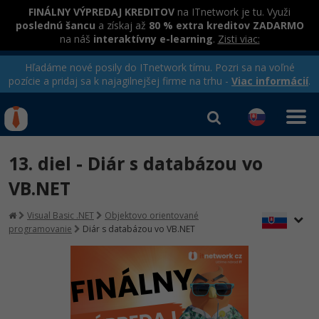
FINÁLNY VÝPREDAJ KREDITOV
na ITnetwork je tu. Využi
poslednú šancu
a získaj až
80 % extra kreditov ZADARMO
na náš
interaktívny e-learning
.
Zisti viac:
Hľadáme nové posily do ITnetwork tímu. Pozri sa na voľné
pozície a pridaj sa k najagilnejšej firme na trhu -
Viac informácií
.
Kurzy Úrad Práce
Od
0 EUR
13. diel - Diár s databázou vo
Prihlásiť sa
|
Registrovať
IT e-learning
Rekvalifikačné kurzy
VB.NET
hradené úradom práce
Kurzy programovania
Visual Basic .NET
Objektovo orientované
programovanie
Diár s databázou vo VB.NET
Ako začať?
-80%
Java
-80%
C# .NET