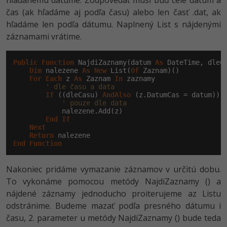
hľadanému dátume. Zodpovedať musí buď celé dátum a
čas (ak hľadáme aj podľa času) alebo len časť .dat, ak
hľadáme len podľa dátumu. Naplnený List s nájdenými
záznamami vrátime.
Public
Function
 NajdiZaznamy(datum 
As
 DateTime, dleC
Dim
 nalezene 
As
New
 List(
Of
 Zaznam)()

For
Each
 z 
As
 Zaznam 
In
 zaznamy

' dle času a data
If
 ((dleCasu) 
AndAlso
 (z.DatumCas = datum)) 
' pouze dle data
            nalezene.Add(z)

End
If
Next
Return
End
Function
Nakoniec pridáme vymazanie záznamov v určitú dobu.
To vykonáme pomocou metódy NajdiZaznamy () a
nájdené záznamy jednoducho proiterujeme az Listu
odstránime. Budeme mazať podľa presného dátumu i
času, 2. parameter u metódy NajdiZaznamy () bude teda