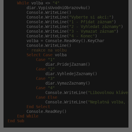
While
 volba <> 
"4"
        diar.VypisUvodniObrazovku()

        Console.WriteLine()

        Console.WriteLine(
"Vyberte si akci:"
)

        Console.WriteLine(
"1 - Přidat záznam"
)

        Console.WriteLine(
"2 - Vyhledat záznamy"
)

        Console.WriteLine(
"3 - Vymazat záznam"
)

        Console.WriteLine(
"4 - Konec"
)

        volba = Console.ReadKey().KeyChar

        Console.WriteLine()

' reakce na volbu
Select
Case
 volba

Case
"1"
                diar.PridejZaznam()

Case
"2"
                diar.VyhledejZaznamy()

Case
"3"
                diar.VymazZaznamy()

Case
"4"
                Console.WriteLine(
"Libovolnou kláves
Case
Else
                Console.WriteLine(
"Neplatná volba, s
End
Select
        Console.ReadKey()

End
While
End
Sub