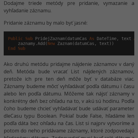
Dodajme triede metódy pre pridanie, vymazanie a
vyhľadanie záznamu.
Pridanie záznamu by malo byť jasné:
Public
Sub
 PridejZaznam(datumCas 
As
 DateTime, text 
A
    zaznamy.Add(
New
End
Sub
Ako druhú metódu pridajme nájdenie záznamov v daný
deň. Metóda bude vracať List nájdených záznamov,
pretože ich pre ten deň môže byť v databáze viac.
Záznamy budeme môcť vyhľadávať podľa dátumu i času
alebo len podľa dátumu. Môžeme tak nájsť záznamy v
konkrétny deň bez ohľadu na to, v akú sú hodinu. Podľa
čoho budeme chcieť vyhľadávať bude udávať parameter
dleCasu typu Boolean. Pokiaľ bude False, hľadáme len
podľa dáta bez ohľadu na čas. List si najprv vytvoríme a
potom do neho pridávame záznamy, ktoré zodpovedajú