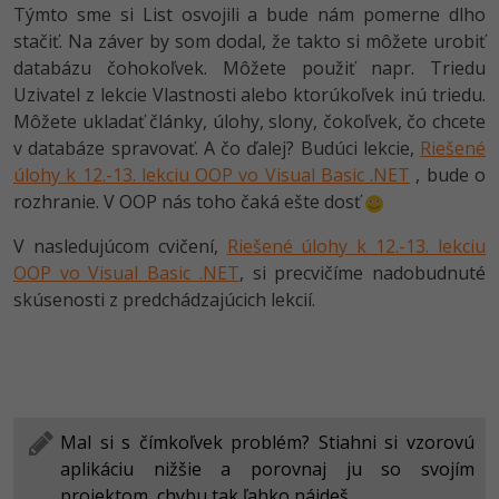
15.6.2016 9:30:00 Zkouška - Ekonomika cestovního 
Týmto sme si List osvojili a bude nám pomerne dlho
ruchu
stačiť. Na záver by som dodal, že takto si môžete urobiť
databázu čohokoľvek. Môžete použiť napr. Triedu
Uzivatel z lekcie Vlastnosti alebo ktorúkoľvek inú triedu.
Môžete ukladať články, úlohy, slony, čokoľvek, čo chcete
v databáze spravovať. A čo ďalej? Budúci lekcie,
Riešené
úlohy k 12.-13. lekciu OOP vo Visual Basic .NET
, bude o
rozhranie. V OOP nás toho čaká ešte dosť
V nasledujúcom cvičení,
Riešené úlohy k 12.-13. lekciu
OOP vo Visual Basic .NET
, si precvičíme nadobudnuté
skúsenosti z predchádzajúcich lekcií.
Mal si s čímkoľvek problém? Stiahni si vzorovú
aplikáciu nižšie a porovnaj ju so svojím
projektom, chybu tak ľahko nájdeš.