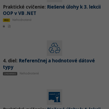
Siete
Ostatné
Praktické cvičenie:
Riešené úlohy k 3. lekcii
Kybernetická bezpečnost
OOP v VB .NET
Fórum
Nehodnotené
PRO
Elektronický podpis
Windows
4. diel:
Referenčnej a hodnotové dátové
typy
Nehodnotené
ZADARMO