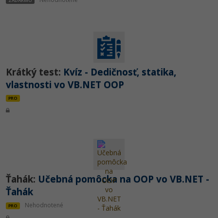
ZADARMO
Krátký test:
Kvíz - Dedičnosť, statika,
vlastnosti vo VB.NET OOP
PRO
Ťahák:
Učebná pomôcka na OOP vo VB.NET -
Ťahák
Nehodnotené
PRO