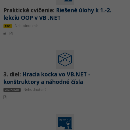
-30%
Médiá
-80%
SEO
Adobe Illustrator
Praktické cvičenie:
Riešené úlohy k 1.-2.
lekciu OOP v VB .NET
Kariéra
-30%
UX
Adobe Lightroom
Nehodnotené
PRO
-15%
Business
Adobe XD
-30%
-25%
Copywriting
Adobe InDesign
-80%
MS Office
Adobe After Effects
3. diel:
Hracia kocka vo VB.NET -
-80%
Google Dokumenty
Blender
konštruktory a náhodné čísla
Time management
Nehodnotené
Inkscape
ZADARMO
-80%
Fórum
Fotografovanie
Linux a UNIX
Video