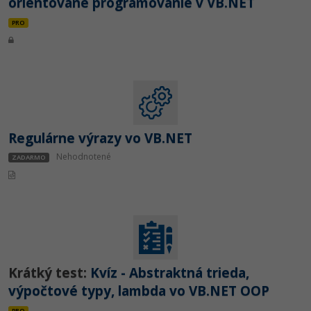
orientované programovanie v VB.NET
PRO
Regulárne výrazy vo VB.NET
Nehodnotené
ZADARMO
Krátký test:
Kvíz - Abstraktná trieda,
výpočtové typy, lambda vo VB.NET OOP
PRO