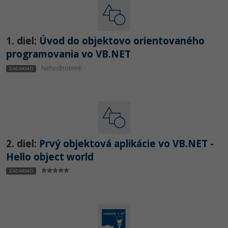
UML
-41%
Algoritmy
1. diel:
Úvod do objektovo orientovaného
-10%
Umelá inteligencia
programovania vo VB.NET
Nehodnotené
ZADARMO
Pre deti
Viac
Fórum
2. diel:
Prvý objektová aplikácie vo VB.NET -
Kurzy e-commerce
Hello object world
Testovanie softvéru
ZADARMO
Kurzy dizajnu
-30%
-80%
Marketing
HTML/CSS
Príbehy absolventov
-80%
WordPress
Blog
Photoshop