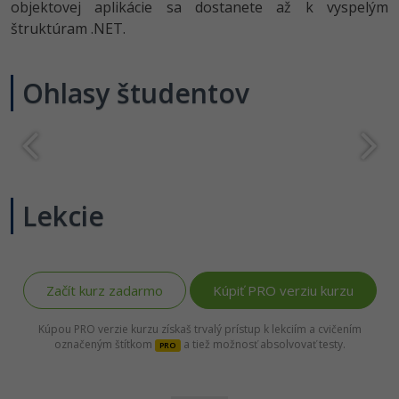
objektovej aplikácie sa dostanete až k vyspelým
-80%
Python
štruktúram .NET.
-80%
JavaScript
Ohlasy študentov
-80%
PHP
-80%
C++
-80%
Swift
Lekcie
-80%
Kotlin
-80%
Céčko
Začít kurz zadarmo
Kúpiť PRO verziu kurzu
VB.NET
Kúpou PRO verzie kurzu získaš trvalý prístup k lekciím a cvičením
označeným štítkom
a tiež možnosť absolvovať testy.
PRO
SQL
-80%