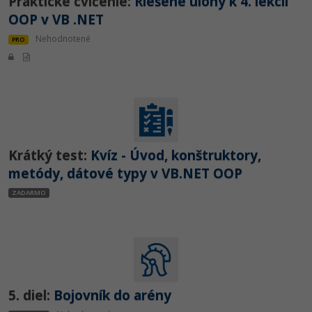
Praktické cvičenie:
Riešené úlohy k 4. lekcii
OOP v VB .NET
Nehodnotené
PRO
Krátký test:
Kvíz - Úvod, konštruktory,
metódy, dátové typy v VB.NET OOP
ZADARMO
5. diel:
Bojovník do arény