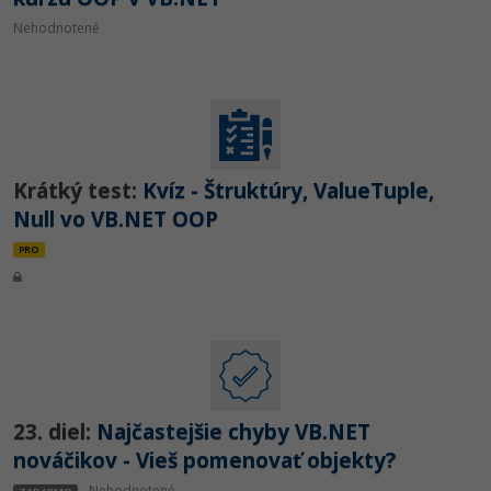
Nehodnotené
Krátký test:
Kvíz - Štruktúry, ValueTuple,
Null vo VB.NET OOP
PRO
23. diel:
Najčastejšie chyby VB.NET
nováčikov - Vieš pomenovať objekty?
Nehodnotené