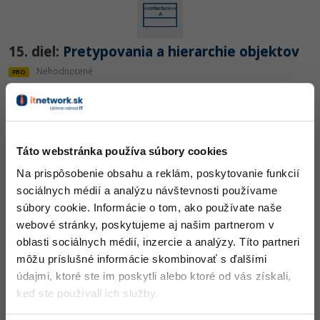
15. diel:
Pretypovania a hierarchie objektov
Nehodnotené
PRO
Táto webstránka používa súbory cookies
Na prispôsobenie obsahu a reklám, poskytovanie funkcií
16. diel:
Abstraktné trieda, porovnávanie a
sociálnych médií a analýzu návštevnosti používame
preťažovanie operátorov vo VB
súbory cookie. Informácie o tom, ako používate naše
webové stránky, poskytujeme aj našim partnerom v
Nehodnotené
PRO
oblasti sociálnych médií, inzercie a analýzy. Títo partneri
môžu príslušné informácie skombinovať s ďalšími
údajmi, ktoré ste im poskytli alebo ktoré od vás získali,
keď ste používali ich služby.