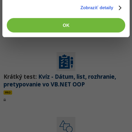
Zobraziť detaily
Praktické cvičenie:
Riešené úlohy k 14.-16.
lekciu OOP vo Visual Basic .NET
OK
Nehodnotené
PRO
Krátký test:
Kvíz - Dátum, list, rozhranie,
pretypovanie vo VB.NET OOP
PRO