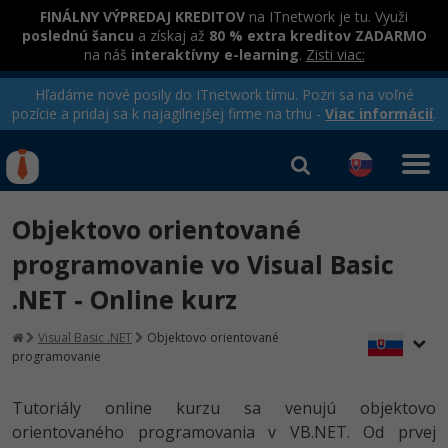
FINÁLNY VÝPREDAJ KREDITOV
na ITnetwork je tu. Využi
poslednú šancu
a získaj až
80 % extra kreditov ZADARMO
na náš
interaktívny e-learning
.
Zisti viac:
Hľadáme nové posily do ITnetwork tímu. Pozri sa na voľné
pozície a pridaj sa k najagilnejšej firme na trhu -
Viac informácií
.
Kurzy Úrad Práce
Od
0 EUR
Objektovo orientované
Prihlásiť sa
|
Registrovať
IT e-learning
Rekvalifikačné kurzy
programovanie vo Visual Basic
hradené úradom práce
.NET - Online kurz
Kurzy programovania
Ako začať?
Visual Basic .NET
Objektovo orientované
programovanie
-80%
Java
Tutoriály online kurzu sa venujú objektovo
-80%
C# .NET
orientovaného programovania v VB.NET. Od prvej