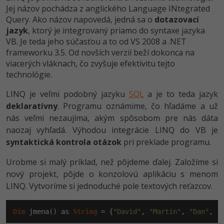
Jej názov pochádza z anglického Language INtegrated
-30%
Médiá
-80%
SEO
Adobe Illustrator
Query. Ako názov napovedá, jedná sa o
dotazovací
jazyk
Kariéra
, ktorý je integrovaný priamo do syntaxe jazyka
-30%
UX
Adobe Lightroom
VB. Je teda jeho súčasťou a to od VS 2008 a .NET
frameworku 3.5. Od novších verzií beží dokonca na
-15%
Business
Adobe XD
viacerých vláknach, čo zvyšuje efektivitu tejto
technológie.
-30%
-25%
Copywriting
Adobe InDesign
LINQ je veľmi podobný jazyku
SQL
a je to teda jazyk
-80%
deklaratívny
. Programu oznámime, čo hľadáme a už
MS Office
Adobe After Effects
nás veľmi nezaujíma, akým spôsobom pre nás dáta
-80%
naozaj vyhľadá. Výhodou integrácie LINQ do VB je
Google Dokumenty
Blender
syntaktická kontrola otázok
pri preklade programu.
Time management
Inkscape
Urobme si malý príklad, než pôjdeme ďalej. Založíme si
nový projekt, pôjde o konzolovú aplikáciu s menom
-80%
Fórum
Fotografovanie
LINQ. Vytvoríme si jednoduché pole textových reťazcov.
Linux a UNIX
Video
Dim
 jmena() as 
String
 = {
"David"
, 
"Martin"
, 
"Dan"
, 
"