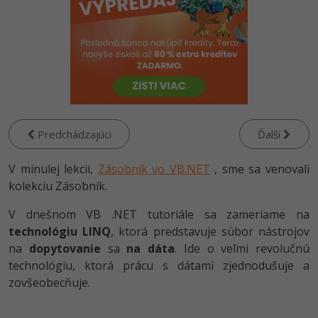
-80%
Python
-80%
JavaScript
-80%
PHP
-80%
C++
Predchádzajúci
Ďalší
-80%
Swift
V minulej lekcii,
Zásobník vo VB.NET
, sme sa venovali
-80%
kolekciu Zásobník.
Kotlin
-80%
V dnešnom VB .NET tutoriále sa zameriame na
Céčko
technológiu LINQ
, ktorá predstavuje súbor nástrojov
na
dopytovanie
sa
na dáta
. Ide o veľmi revolučnú
VB.NET
technológiu, ktorá prácu s dátami zjednodušuje a
zovšeobecňuje.
SQL
-80%