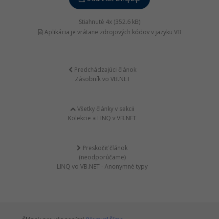
Stiahnuté 4x (352.6 kB)
Aplikácia je vrátane zdrojových kódov v jazyku VB
Predchádzajúci článok
Zásobník vo VB.NET
Všetky články v sekcii
Kolekcie a LINQ v VB.NET
Preskočiť článok
(neodporúčame)
LINQ vo VB.NET - Anonymné typy