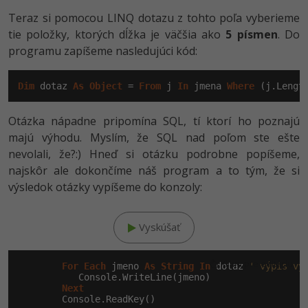
Siete
Ostatné
Teraz si pomocou LINQ dotazu z tohto poľa vyberieme
Kybernetická bezpečnost
tie položky, ktorých dĺžka je väčšia ako
5 písmen
. Do
Fórum
programu zapíšeme nasledujúci kód:
Elektronický podpis
Dim
 dotaz 
As
Object
 = 
From
 j 
In
 jmena 
Where
 (j.Lengt
Windows
Otázka nápadne pripomína SQL, tí ktorí ho poznajú
majú výhodu. Myslím, že SQL nad poľom ste ešte
nevolali, že?:) Hneď si otázku podrobne popíšeme,
najskôr ale dokončíme náš program a to tým, že si
výsledok otázky vypíšeme do konzoly:
Vyskúšať
Klikni pre editáciu
For
Each
 jmeno 
As
String
In
 dotaz 
' výpis vý
           Console.WriteLine(jmeno)

Next