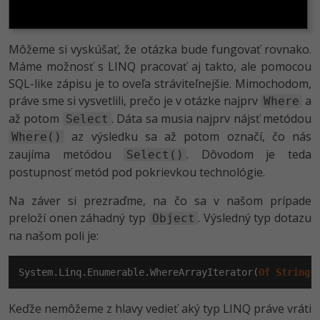
Môžeme si vyskúšať, že otázka bude fungovať rovnako.
Máme možnosť s LINQ pracovať aj takto, ale pomocou
SQL-like zápisu je to oveľa stráviteľnejšie. Mimochodom,
práve sme si vysvetlili, prečo je v otázke najprv
a
Where
až potom
. Dáta sa musia najprv nájsť metódou
Select
az výsledku sa až potom označí, čo nás
Where()
zaujíma metódou
. Dôvodom je teda
Select()
postupnosť metód pod pokrievkou technológie.
Na záver si prezraďme, na čo sa v našom prípade
preloží onen záhadný typ
. Výsledný typ dotazu
Object
na našom poli je:
System.Linq.Enumerable.WhereArrayIterator(
Of
String
)
Keďže nemôžeme z hlavy vedieť aký typ LINQ práve vráti