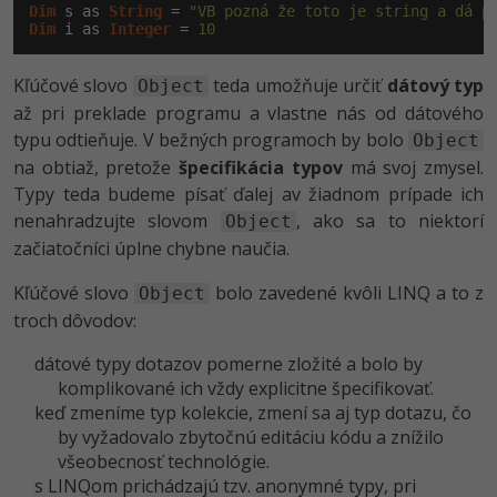
Dim
 s as 
String
 = 
"VB pozná že toto je string a dá p
Dim
 i as 
Integer
 = 
10
Kľúčové slovo
teda umožňuje určiť
dátový typ
Object
až pri preklade programu a vlastne nás od dátového
typu odtieňuje. V bežných programoch by bolo
Object
na obtiaž, pretože
špecifikácia typov
má svoj zmysel.
Typy teda budeme písať ďalej av žiadnom prípade ich
nenahradzujte slovom
, ako sa to niektorí
Object
začiatočníci úplne chybne naučia.
Kľúčové slovo
bolo zavedené kvôli LINQ a to z
Object
troch dôvodov:
dátové typy dotazov pomerne zložité a bolo by
komplikované ich vždy explicitne špecifikovať.
keď zmeníme typ kolekcie, zmení sa aj typ dotazu, čo
by vyžadovalo zbytočnú editáciu kódu a znížilo
všeobecnosť technológie.
s LINQom prichádzajú tzv. anonymné typy, pri