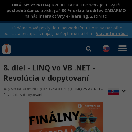
FINÁLNY VÝPREDAJ KREDITOV
na ITnetwork je tu. Využi
poslednú šancu
a získaj až
80 % extra kreditov ZADARMO
na náš
interaktívny e-learning
.
Zisti viac:
Hľadáme nové posily do ITnetwork tímu. Pozri sa na voľné
pozície a pridaj sa k najagilnejšej firme na trhu -
Viac informácií
.
Kurzy Úrad Práce
Od
0 EUR
8. diel - LINQ vo VB .NET -
Prihlásiť sa
|
Registrovať
IT e-learning
Rekvalifikačné kurzy
Revolúcia v dopytovaní
hradené úradom práce
Kurzy programovania
Visual Basic .NET
Kolekcie a LINQ
LINQ vo VB .NET -
Revolúcia v dopytovaní
Ako začať?
-80%
Java
-80%
C# .NET