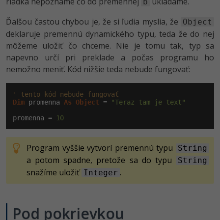
riadka nepoznáme čo do premennej
ukladáme.
b
Ďalšou častou chybou je, že si ľudia myslia, že
Object
deklaruje premennú dynamického typu, teda že do nej
môžeme uložiť čo chceme. Nie je tomu tak, typ sa
napevno určí pri preklade a počas programu ho
nemožno meniť. Kód nižšie teda nebude fungovať:
' tento kód nebude fungovať
Dim
 promenna 
As
Object
 = 
"Teraz tam je text"
promenna = 
10
Program vyššie vytvorí premennú typu
String
a potom spadne, pretože sa do typu
String
snažíme uložiť
.
Integer
Pod pokrievkou