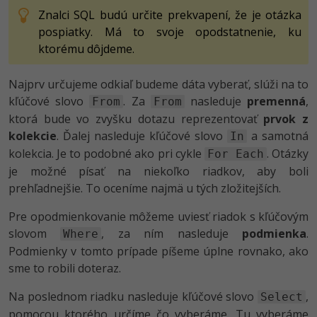
Znalci SQL budú určite prekvapení, že je otázka
pospiatky. Má to svoje opodstatnenie, ku
ktorému dôjdeme.
Najprv určujeme odkiaľ budeme dáta vyberať, slúži na to
kľúčové slovo
. Za
nasleduje
premenná
,
From
From
ktorá bude vo zvyšku dotazu reprezentovať
prvok z
kolekcie
. Ďalej nasleduje kľúčové slovo
a samotná
In
kolekcia. Je to podobné ako pri cykle
. Otázky
For Each
je možné písať na niekoľko riadkov, aby boli
prehľadnejšie. To oceníme najmä u tých zložitejších.
Pre opodmienkovanie môžeme uviesť riadok s kľúčovým
slovom
, za ním nasleduje
podmienka
.
Where
Podmienky v tomto prípade píšeme úplne rovnako, ako
sme to robili doteraz.
Na poslednom riadku nasleduje kľúčové slovo
,
Select
pomocou ktorého určíme čo vyberáme. Tu vyberáme