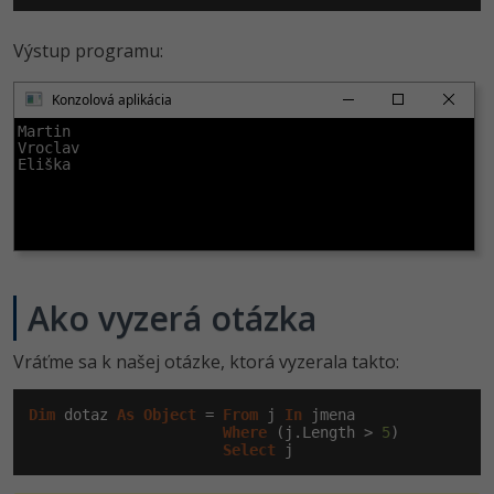
Výstup programu:
Konzolová aplikácia
Martin

Vroclav

Eliška
Ako vyzerá otázka
Vráťme sa k našej otázke, ktorá vyzerala takto:
Dim
 dotaz 
As
Object
 = 
From
 j 
In
 jmena

Where
 (j.Length > 
5
)

Select
 j