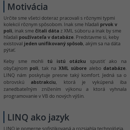
UML
Motivácia
-41%
Algoritmy
Určite sme všetci doteraz pracovali s rôznymi typmi
kolekcií rôznym spôsobom. Inak sme hľadali
prvok v
-10%
Umelá inteligencia
poli
, inak sme
čítali dáta
z XML súboru a inak by sme
hľadali
používateľa v databáze
. Predstavme si, keby
Pre deti
existoval
jeden unifikovaný spôsob
, akým sa na dáta
pýtať.
Viac
Keby sme mohli
tú istú otázku
spustiť ako na
obyčajnom
poli
, tak na
XML súbore
alebo
databáze
.
Fórum
LINQ nám poskytuje presne taký komfort. Jedná sa o
obrovskú
abstrakciu
, ktorá je vykúpená iba
Kurzy e-commerce
zanedbateľným znížením výkonu a ktorá vyhnala
programovanie v VB do nových výšin.
Testovanie softvéru
Kurzy dizajnu
-30%
-80%
Marketing
HTML/CSS
Príbehy absolventov
LINQ ako jazyk
-80%
WordPress
Blog
Photoshop
LINQ je pomerne sofistikovaná a rozsiahla technológia.