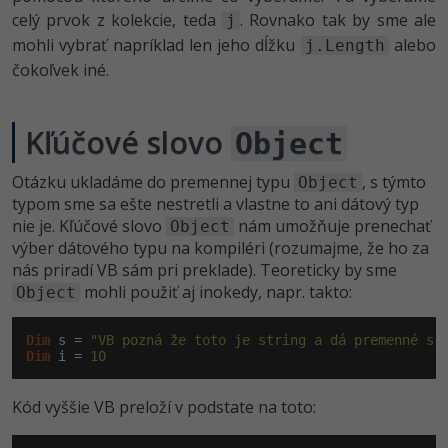
celý prvok z kolekcie, teda
. Rovnako tak by sme ale
j
mohli vybrať napríklad len jeho dĺžku
alebo
j.Length
čokoľvek iné.
Kľúčové slovo
Object
Otázku ukladáme do premennej typu
, s týmto
Object
typom sme sa ešte nestretli a vlastne to ani dátový typ
nie je. Kľúčové slovo
nám umožňuje prenechať
Object
výber dátového typu na kompiléri (rozumajme, že ho za
nás priradí VB sám pri preklade). Teoreticky by sme
mohli použiť aj inokedy, napr. takto:
Object
Dim
 s = 
"VB pozná že toto je string a dá premenné s 
Dim
 i = 
10
Kód vyššie VB preloží v podstate na toto: