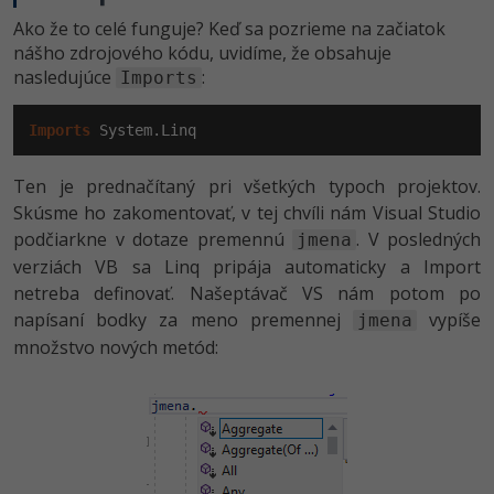
Ako že to celé funguje? Keď sa pozrieme na začiatok
nášho zdrojového kódu, uvidíme, že obsahuje
nasledujúce
:
Imports
Imports
 System.Linq
Ten je prednačítaný pri všetkých typoch projektov.
Skúsme ho zakomentovať, v tej chvíli nám Visual Studio
podčiarkne v dotaze premennú
. V posledných
jmena
verziách VB sa Linq pripája automaticky a Import
netreba definovať. Našeptávač VS nám potom po
napísaní bodky za meno premennej
vypíše
jmena
množstvo nových metód: