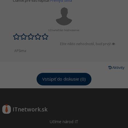
Článok pre vás napísal
Přemysl Šíma
Užívateľské hodnotenie:
Ešte nikto nehodnotil, buď prvý!
APSima
Aktivity
Vstúpiť do diskusie (0)
ITnetwork.sk
Učíme národ IT