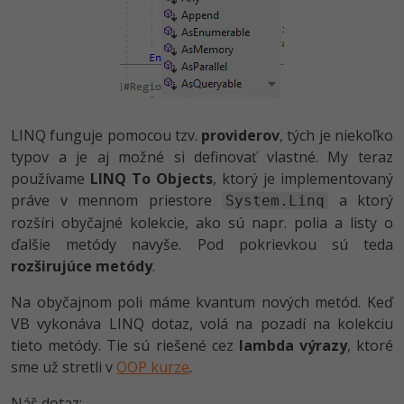
LINQ funguje pomocou tzv.
providerov
, tých je niekoľko
typov a je aj možné si definovať vlastné. My teraz
používame
LINQ To Objects
, ktorý je implementovaný
práve v mennom priestore
a ktorý
System.Linq
rozšíri obyčajné kolekcie, ako sú napr. polia a listy o
ďalšie metódy navyše. Pod pokrievkou sú teda
rozširujúce metódy
.
Na obyčajnom poli máme kvantum nových metód. Keď
VB vykonáva LINQ dotaz, volá na pozadí na kolekciu
tieto metódy. Tie sú riešené cez
lambda výrazy
, ktoré
sme už stretli v
OOP kurze
.
Náš dotaz: