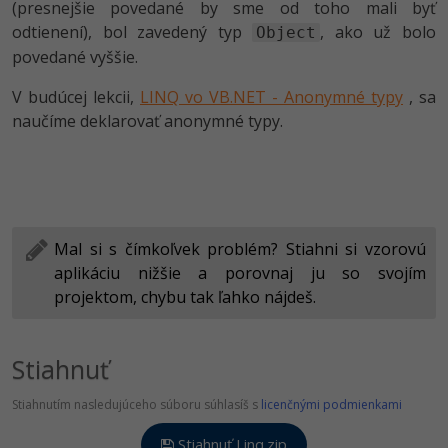
(presnejšie povedané by sme od toho mali byť
odtienení), bol zavedený typ
, ako už bolo
Object
povedané vyššie.
V budúcej lekcii,
LINQ vo VB.NET - Anonymné typy
, sa
naučíme deklarovať anonymné typy.
Mal si s čímkoľvek problém? Stiahni si vzorovú
aplikáciu nižšie a porovnaj ju so svojím
projektom, chybu tak ľahko nájdeš.
Stiahnuť
Stiahnutím nasledujúceho súboru súhlasíš s
licenčnými podmienkami
Stiahnuť Linq.zip