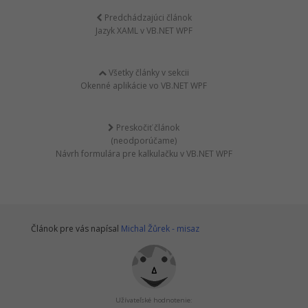
Predchádzajúci článok
Jazyk XAML v VB.NET WPF
Všetky články v sekcii
Okenné aplikácie vo VB.NET WPF
Preskočiť článok
(neodporúčame)
Návrh formulára pre kalkulačku v VB.NET WPF
Článok pre vás napísal
Michal Žůrek - misaz
Užívateľské hodnotenie: