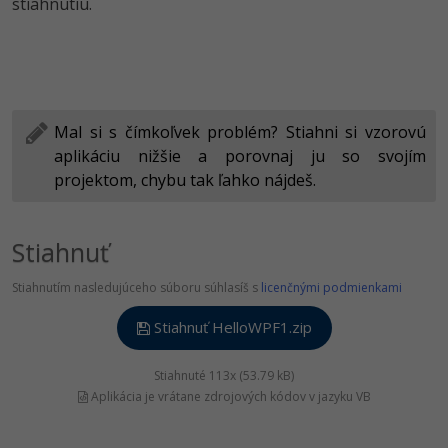
stiahnutiu.
Mal si s čímkoľvek problém? Stiahni si vzorovú
aplikáciu nižšie a porovnaj ju so svojím
projektom, chybu tak ľahko nájdeš.
Stiahnuť
Stiahnutím nasledujúceho súboru súhlasíš s
licenčnými podmienkami
Stiahnuť HelloWPF1.zip
Stiahnuté 113x (53.79 kB)
Aplikácia je vrátane zdrojových kódov v jazyku VB