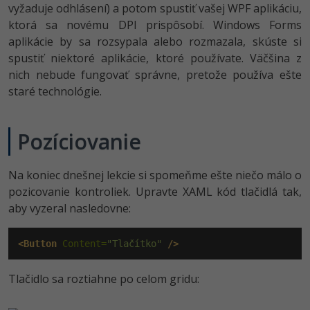
vyžaduje odhlásení) a potom spustiť vašej WPF aplikáciu,
ktorá sa novému DPI prispôsobí. Windows Forms
aplikácie by sa rozsypala alebo rozmazala, skúste si
spustiť niektoré aplikácie, ktoré používate. Väčšina z
nich nebude fungovať správne, pretože používa ešte
staré technológie.
Pozíciovanie
Na koniec dnešnej lekcie si spomeňme ešte niečo málo o
pozicovanie kontroliek. Upravte XAML kód tlačidlá tak,
aby vyzeral nasledovne:
<Button
 Content=
"Tlačítko"
/>
Tlačidlo sa roztiahne po celom gridu: