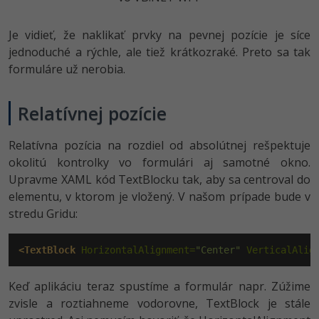
Siete
Ostatné
Je vidieť, že naklikať prvky na pevnej pozície je síce
Kybernetická bezpečnost
Fórum
jednoduché a rýchle, ale tiež krátkozraké. Preto sa tak
Elektronický podpis
formuláre už nerobia.
Windows
Relatívnej pozície
Relatívna pozícia na rozdiel od absolútnej rešpektuje
okolitú kontrolky vo formulári aj samotné okno.
Upravme XAML kód TextBlocku tak, aby sa centroval do
elementu, v ktorom je vložený. V našom prípade bude v
stredu Gridu:
<TextBlock
 HorizontalAlignment=
"Center"
 VerticalAlig
Keď aplikáciu teraz spustíme a formulár napr. Zúžime
zvisle a roztiahneme vodorovne, TextBlock je stále