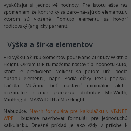
Vyskúšajte si jednotlivé hodnoty. Pre istotu ešte raz
spomeniem, že kontrolky sa zarovnávajú do elementu, v
ktorom sú vložené. Tomuto elementu sa hovorí
rodičovský (anglicky parrent).
Výška a šírka elementov
Pre výšku a šírku elementov používame atribúty Width a
Height. Okrem DIP tu môžeme nastaviť aj hodnotu Auto,
ktorá je predvolená. Veľkosť sa potom určí podľa
obsahu elementu, napr. Podľa dĺžky textu popisku
tlačidla. Môžeme tiež nastaviť minimálne alebo
maximálne rozmer pomocou atribútov MinWidth,
MinHeight, MAXWIDTH a MaxHeight.
Nabudúce,
Návrh formulára pre kalkulačku v VB.NET
WPF
, budeme navrhovať formulár pre jednoduchú
kalkulačku. Dnešné príklad je ako vždy v prílohe k