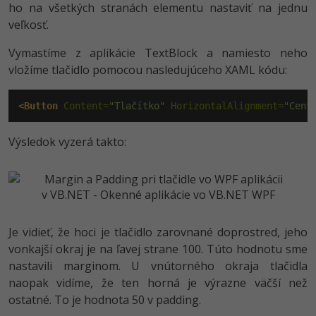
ho na všetkých stranách elementu nastaviť na jednu
veľkosť.
Vymastíme z aplikácie TextBlock a namiesto neho
vložíme tlačidlo pomocou nasledujúceho XAML kódu:
<Button
 Content=
"Tlačítko"
 HorizontalAlignment=
"Cent
Výsledok vyzerá takto:
Je vidieť, že hoci je tlačidlo zarovnané doprostred, jeho
vonkajší okraj je na ľavej strane 100. Túto hodnotu sme
nastavili marginom. U vnútorného okraja tlačidla
naopak vidíme, že ten horná je výrazne väčší než
ostatné. To je hodnota 50 v padding.