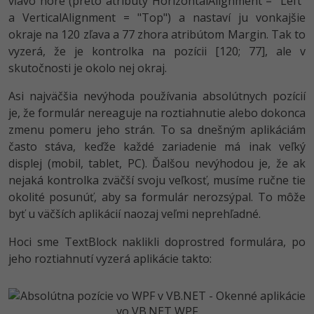
vľavo hore (preto atribúty HorizontalAlignment = "Left"
-30%
Médiá
-80%
a VerticalAlignment = "Top") a nastaví ju vonkajšie
SEO
Adobe Illustrator
okraje na 120 zľava a 77 zhora atribútom Margin. Tak to
Kariéra
-30%
vyzerá, že je kontrolka na pozícii [120; 77], ale v
UX
Adobe Lightroom
skutočnosti je okolo nej okraj.
-15%
Business
Adobe XD
Asi najväčšia nevýhoda používania absolútnych pozícií
-30%
je, že formulár nereaguje na roztiahnutie alebo dokonca
-25%
Copywriting
Adobe InDesign
zmenu pomeru jeho strán. To sa dnešným aplikáciám
-80%
často stáva, keďže každé zariadenie má inak veľký
MS Office
Adobe After Effects
displej (mobil, tablet, PC). Ďalšou nevýhodou je, že ak
nejaká kontrolka zväčší svoju veľkosť, musíme ručne tie
-80%
Google Dokumenty
Blender
okolité posunúť, aby sa formulár nerozsýpal. To môže
byť u väčších aplikácií naozaj veľmi neprehľadné.
Time management
Inkscape
Hoci sme TextBlock naklikli doprostred formulára, po
-80%
Fórum
Fotografovanie
jeho roztiahnutí vyzerá aplikácie takto:
Linux a UNIX
Video