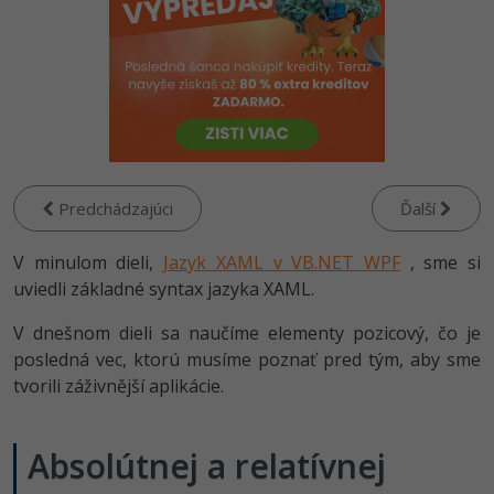
-80%
Python
-80%
JavaScript
-80%
PHP
-80%
C++
Predchádzajúci
Ďalší
-80%
Swift
V minulom dieli,
Jazyk XAML v VB.NET WPF
, sme si
-80%
uviedli základné syntax jazyka XAML.
Kotlin
-80%
V dnešnom dieli sa naučíme elementy pozicový, čo je
Céčko
posledná vec, ktorú musíme poznať pred tým, aby sme
tvorili záživnější aplikácie.
VB.NET
SQL
Absolútnej a relatívnej
-80%