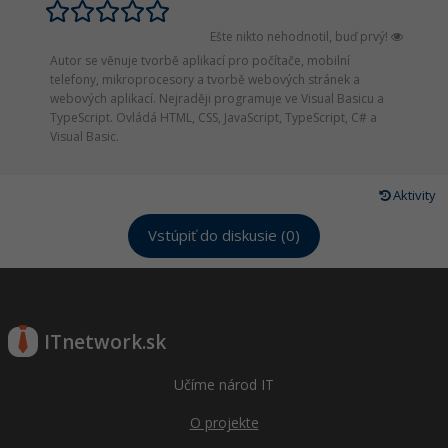
Ešte nikto nehodnotil, buď prvý!
Autor se věnuje tvorbě aplikací pro počítače, mobilní
telefony, mikroprocesory a tvorbě webových stránek a
webových aplikací. Nejraději programuje ve Visual Basicu a
TypeScript. Ovládá HTML, CSS, JavaScript, TypeScript, C# a
Visual Basic.
Aktivity
Vstúpiť do diskusie (0)
ITnetwork.sk
Učíme národ IT
O projekte