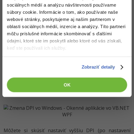
palec) a teda 1 DIP vychádza napr. Na 1.25 fyzického
sociálnych médií a analýzu návštevnosti používame
pixelu. DPI bude stále dôležitejšie, pretože sa dajú bežne
súbory cookie. Informácie o tom, ako používate naše
kúpiť 2k displeja a na trh mieri i 4k displeje, ktoré majú
webové stránky, poskytujeme aj našim partnerom v
4x väčšie rozlíšenie ako tie, ktoré sú teraz štandardom.
oblasti sociálnych médií, inzercie a analýzy. Títo partneri
Ak by sa namiesto DIP používali obyčajné pixely, vaše
môžu príslušné informácie skombinovať s ďalšími
aplikácie by nebola na takomto displeji pomaly ani vidieť.
údajmi, ktoré ste im poskytli alebo ktoré od vás získali,
S DIP bude vyzerať stále rovnako, WPF teda urobí
keď ste používali ich služby.
všetko za nás.
K nastaveniu DPI sa vo Windows dostanete pravým
Zobraziť detaily
kliknutím na pracovnú plochu a výberom možnosti
prispôsobiť. V okne zvolíte vľavo dole Zobrazenie. Bude
vám ponúknuté zmeniť veľkosť písma a položiek na
OK
obrazovke.
Môžete si skúsiť nastaviť vyššiu DPI (po nastavení