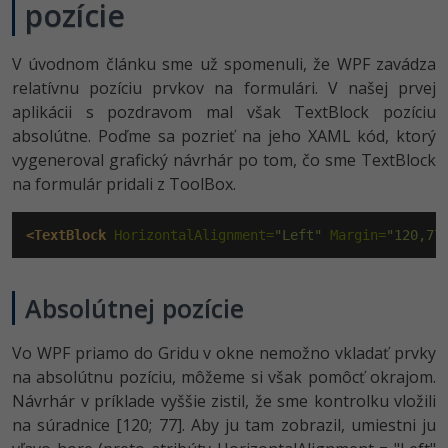
UML
pozície
-41%
Algoritmy
V úvodnom článku sme už spomenuli, že WPF zavádza
-10%
relatívnu pozíciu prvkov na formulári. V našej prvej
Umelá inteligencia
aplikácii s pozdravom mal však TextBlock pozíciu
absolútne. Poďme sa pozrieť na jeho XAML kód, ktorý
Pre deti
vygeneroval grafický návrhár po tom, čo sme TextBlock
na formulár pridali z ToolBox.
Viac
Fórum
<TextBlock
 HorizontalAlignment=
"Left"
 Margin=
"120,77
Kurzy e-commerce
Absolútnej pozície
Testovanie softvéru
Kurzy dizajnu
Vo WPF priamo do Gridu v okne nemožno vkladať prvky
-30%
-80%
na absolútnu pozíciu, môžeme si však pomôcť okrajom.
Marketing
HTML/CSS
Príbehy absolventov
Návrhár v príklade vyššie zistil, že sme kontrolku vložili
-80%
na súradnice [120; 77]. Aby ju tam zobrazil, umiestni ju
WordPress
Blog
Photoshop