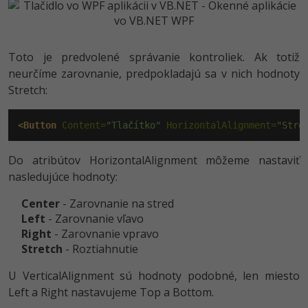
Toto je predvolené správanie kontroliek. Ak totiž
neurčíme zarovnanie, predpokladajú sa v nich hodnoty
Stretch:
<Button
 Content=
"Tlačítko"
 HorizontalAlignment=
"Stre
Do atribútov HorizontalAlignment môžeme nastaviť
nasledujúce hodnoty:
Center
- Zarovnanie na stred
Left
- Zarovnanie vľavo
Right
- Zarovnanie vpravo
Stretch
- Roztiahnutie
U VerticalAlignment sú hodnoty podobné, len miesto
Left a Right nastavujeme Top a Bottom.