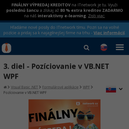
FINÁLNY VÝPREDAJ KREDITOV
na ITnetwork je tu. Využi
poslednú šancu
a získaj až
80 % extra kreditov ZADARMO
na náš
interaktívny e-learning
.
Zisti viac:
Hľadáme nové posily do ITnetwork tímu. Pozri sa na voľné
pozície a pridaj sa k najagilnejšej firme na trhu -
Viac informácií
.
Kurzy Úrad Práce
Od
0 EUR
3. diel - Pozíciovanie v VB.NET
Prihlásiť sa
|
Registrovať
IT e-learning
Rekvalifikačné kurzy
WPF
hradené úradom práce
Kurzy programovania
Visual Basic .NET
Formulárové aplikácie
WPF
Pozíciovanie v VB.NET WPF
Ako začať?
-80%
Java
-80%
C# .NET