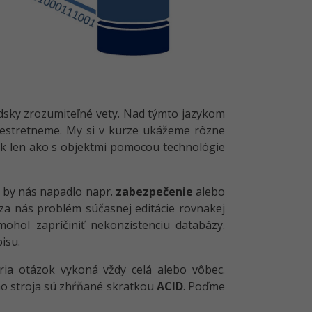
udsky zrozumiteľné vety. Nad týmto jazykom
nestretneme. My si v kurze ukážeme rôzne
ak len ako s objektmi pomocou technológie
si by nás napadlo napr.
zabezpečenie
alebo
 za nás problém súčasnej editácie rovnakej
ohol zapríčiniť nekonzistenciu databázy.
isu.
ria otázok vykoná vždy celá alebo vôbec.
ého stroja sú zhŕňané skratkou
ACID
. Poďme