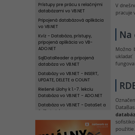
Prístupy pre prácu s relačnými
V dnešno
databázami vo VB.NET
pracuje 
Pripojená databázová aplikácia
vo VB.NET
Na 
Kvíz - Databáza, prístupy,
pripojená aplikácia vo VB-
ADO.NET
Možno b
ukladať
SqlDataReader a pripojená
fungoval
databáza vo VB.NET
Databázy vo VB.NET - INSERT,
UPDATE, DELETE a COUNT
RD
Riešené úlohy k 1.-7. lekciu
Databáza vo VB.NET - ADO.NET
Označen
Databáza vo VB.NET - DataSet a
DataBas
SqlDataAdapter
databáz
Databáza vo VB.NET - DataSet -
sofistik
Filtrovanie a zoradenie dát
použitie.