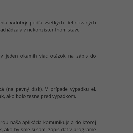
teda
validný
podľa všetkých definovaných
 nachádzala v nekonzistentnom stave.
v jeden okamih viac otázok na zápis do
ká (na pevný disk). V prípade výpadku el.
k, ako bolo tesne pred výpadkom.
torou naša aplikácia komunikuje a do ktorej
ak, ako by sme si sami zápis dát v programe