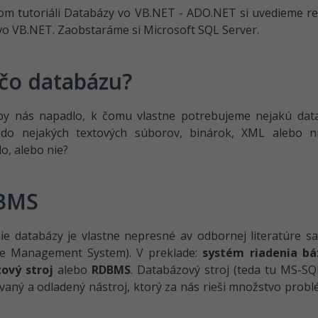
m tutoriáli Databázy vo VB.NET - ADO.NET si uvedieme rel
vo VB.NET. Zaobstaráme si Microsoft SQL Server.
čo databázu?
y nás napadlo, k čomu vlastne potrebujeme nejakú dat
 do nejakých textových súborov, binárok, XML alebo 
o, alebo nie?
BMS
ie databázy je vlastne nepresné av odbornej literatúre 
e Management System). V preklade:
systém riadenia bá
ový stroj
alebo
RDBMS
. Databázový stroj (teda tu MS-SQL
ovaný a odladený nástroj, ktorý za nás rieši množstvo pro