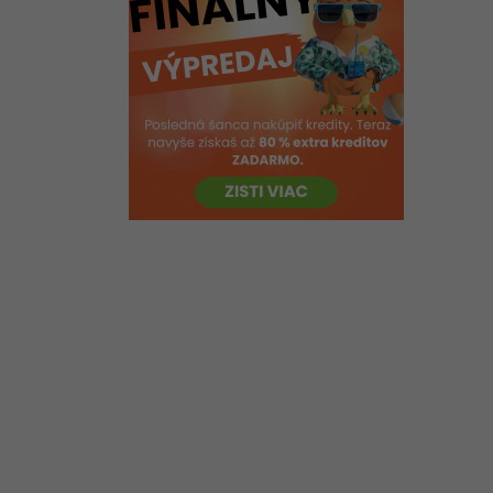
Vytvorenie databázy v MS SQL
Management Studio
Databáza vo VB.NET - DataSet -
Relácia a uloženie zmien
Kvíz - Databáza vo VB.NET -
ADO.NET
Riešené úlohy k 8.-10. lekciu
Databáza vo VB.NET - ADO.NET
Kvíz - SqlDataReader, DataSet,
SqlDataAdapter vo VB-ADO.NET
Učebná pomôcka na Databáze
vo VB.NET - ADO.NET - Ťahák