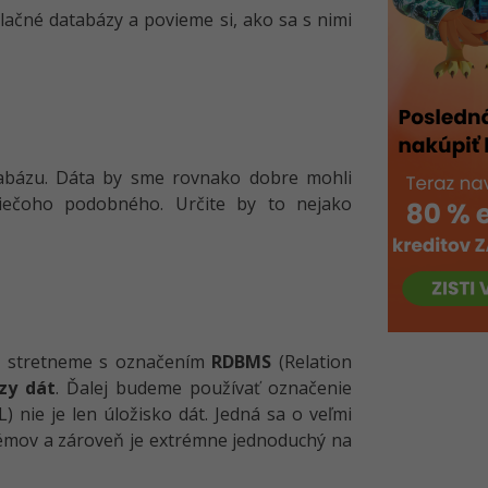
ačné databázy a povieme si, ako sa s nimi
abázu. Dáta by sme rovnako dobre mohli
niečoho podobného. Určite by to nejako
sa stretneme s označením
RDBMS
(Relation
zy dát
. Ďalej budeme používať označenie
) nie je len úložisko dát. Jedná sa o veľmi
blémov a zároveň je extrémne jednoduchý na