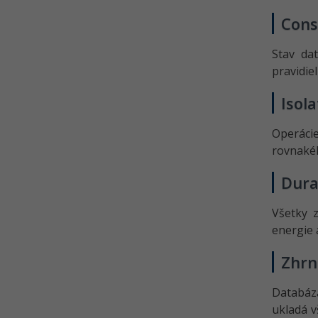
Cons
Stav da
pravidie
Isola
Operáci
rovnakéh
Dura
Všetky 
energie 
Zhrn
Databáza
ukladá v