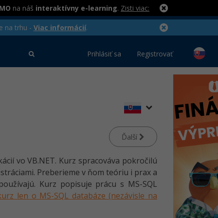
RMO
na náš
interaktívny e-learning
.
Zisti viac:
e na trhu -
Viac informácií
.
Prihlásiť sa
Registrovať
Ďalší
kácií vo VB.NET. Kurz spracováva pokročilú
stráciami. Preberieme v ňom teóriu i prax a
používajú. Kurz popisuje prácu s MS-SQL
kurz len o MS-SQL databáze (nezávisle na