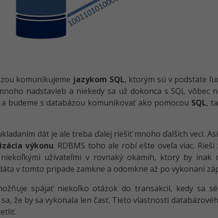
ázou komunikujeme
jazykom SQL
, ktorým sú v podstate ľ
 mnoho nadstavieb a niekedy sa už dokonca s SQL vôbec 
y a budeme s databázou komunikovať ako pomocou
SQL
, t
ukladaním dát je ale treba ďalej riešiť mnoho ďalších vecí. A
izácia výkonu
. RDBMS toho ale robí ešte oveľa viac. Rieši
niekoľkými užívateľmi v rovnaký okamih, ktorý by inak m
áta v tomto prípade zamkne a odomkne až po vykonaní záp
ožňuje spájať niekoľko otázok do transakcií, kedy sa sé
sa, že by sa vykonala len časť. Tieto vlastnosti databázov
etliť.