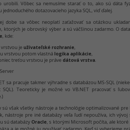
o urobili. Vôbec sa nemusíme starať o to, ako sú dáta f
jednoduchého dotazovacieho jazyka SQL, viď ďalej.
ej dobe sa vôbec neoplatí zaťažovať sa otázkou uklada
, ktorých je obrovský výber a sú väčšinou zadarmo. O da
e
, kde:
 vrstvou je
užívateľské rozhranie
,
u vrstvou potom vlastná
logika aplikácie
,
oniec treťou vrstvou je práve
dátová vrstva
.
Server
ET sa pracuje takmer výhradne s databázou MS-SQL (nieke
t SQL). Teoreticky je možné vo VB.NET pracovať s ľubo
.)
y sú však všetky nástroje a technológie optimalizované pre M
, nástroje pre iné databázy veľa ľudí nepoužíva, ich vývoj
u sú databázy
Oracle
, s ktorými Microsoft počíta, ale ktor
abáza a je možné ju používať zadarmo. Keď si vyberieme