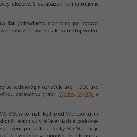
yzicky uložené. S databázou komunikujeme
nia dát. Jednoducho siahneme po hotovej
tabáze občas hovoríme ako o
tretej vrstve
dy sa technológia označuje ako T-SQL ako
voľnou databázou (napr.
SQLite
,
MySQL
a
S-SQL (ako inak, keď je od Microsoftu:-) ).
 skončil alebo sú v alfaverziách a podobne.
é sú určené pre veľké podniky. MS-SQL nie je
 práve tú, vyhneme sa mnohým problémom a