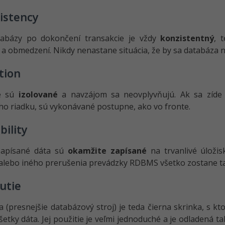
istency
tabázy po dokončení transakcie je vždy
konzistentný
, 
l a obmedzení. Nikdy nenastane situácia, že by sa databáza
tion
e sú
izolované
a navzájom sa neovplyvňujú. Ak sa zíde 
o riadku, sú vykonávané postupne, ako vo fronte.
bility
zapísané dáta sú
okamžite zapísané
na trvanlivé úložis
alebo iného prerušenia prevádzky RDBMS všetko zostane ta
utie
 (presnejšie databázový stroj) je teda čierna skrinka, s k
šetky dáta. Jej použitie je veľmi jednoduché a je odladená t