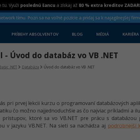
 tu. Využi
poslednú šancu
a získaj až
80 % extra kreditov ZADA
twork tímu. Pozri sa na voľné pozície a pridaj sa k najagilnejšej firm
PRÍBEHY ABSOLVENTOV
BLOG
MÉDIÁ
KARIÉRA
el - Úvod do databáz vo VB .NET
Basic .NET
Databáza
Úvod do databáz vo VB .NET
ás pri prvej lekcii kurzu o programovaní databázových apli
tiku čo možno najjednoduchšie as čo najviac príkladmi a ilu
o prístupov, ktoré sa vo VB.NET pre prácu s databázou 
ou v jazyku VB.NET. Na sieti sa nachádza aj
podrobnejší 