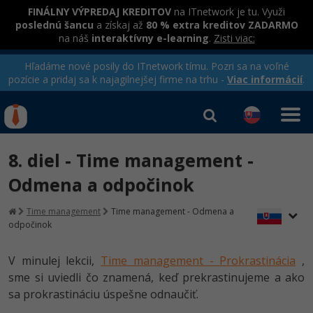
FINÁLNY VÝPREDAJ KREDITOV
na ITnetwork je tu. Využi
poslednú šancu
a získaj až
80 % extra kreditov ZADARMO
na náš
interaktívny e-learning
.
Zisti viac:
Hľadáme nové posily do ITnetwork tímu. Pozri sa na voľné
pozície a pridaj sa k najagilnejšej firme na trhu -
Viac informácií
.
Kurzy Úrad Práce
Od
0 EUR
8. diel - Time management -
Prihlásiť sa
|
Registrovať
IT e-learning
Rekvalifikačné kurzy
Odmena a odpočinok
hradené úradom práce
Kurzy programovania
Time management
Time management - Odmena a
odpočinok
Ako začať?
Kurzy e-commerce
-80%
V minulej lekcii,
Time management - Prokrastinácia
,
Java
Testovanie softvéru
sme si uviedli čo znamená, keď prekrastinujeme a ako
-80%
sa prokrastináciu úspešne odnaučiť.
-30%
C# .NET
Marketing