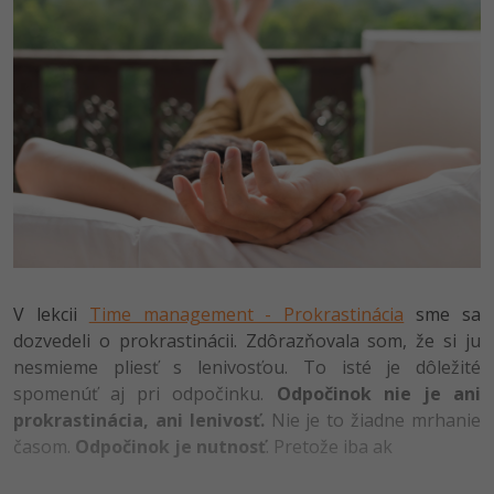
UML
Linux a UNIX
-41%
Algoritmy
Siete
-10%
Umelá inteligencia
Kybernetická bezpečnost
Pre deti
Elektronický podpis
Viac
Windows
Fórum
Kurzy dizajnu
-80%
V lekcii
Time management - Prokrastinácia
sme sa
HTML/CSS
Príbehy absolventov
dozvedeli o prokrastinácii. Zdôrazňovala som, že si ju
-80%
nesmieme pliesť s lenivosťou. To isté je dôležité
Blog
Photoshop
spomenúť aj pri odpočinku.
Odpočinok nie je ani
Médiá
-80%
prokrastinácia, ani lenivosť.
Nie je to žiadne mrhanie
Adobe Illustrator
časom.
Odpočinok je nutnosť
. Pretože iba ak
Kariéra
-30%
Adobe Lightroom