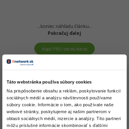
-15%
Adobe XD
-25%
Adobe InDesign
...koniec náhľadu článku...
Pokračuj ďalej
Adobe After Effects
-80%
Blender
Kúpiť PRO verziu kurzu
Inkscape
Vedomosti v hodnote stoviek tisíc získaš za pár eur
-80%
Fotografovanie
Došiel si až sem a to je super! Veríme, že ti prvé lekcie
Táto webstránka používa súbory cookies
ukázali niečo nového a užitočného.
Video
Na prispôsobenie obsahu a reklám, poskytovanie funkcií
Chceš v kurze pokračovať? Prejdi do
prémiové sekcie
.
sociálnych médií a analýzu návštevnosti používame
Ostatné
súbory cookie. Informácie o tom, ako používate naše
webové stránky, poskytujeme aj našim partnerom v
Obsah článku spadá pod licenciu
Premium
, kúpou článku súhlasíš
Fórum
oblasti sociálnych médií, inzercie a analýzy. Títo partneri
so
zmluvnými podmienkami
.
môžu príslušné informácie skombinovať s ďalšími