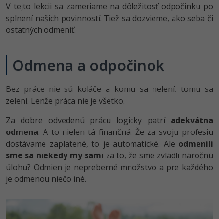
V tejto lekcii sa zameriame na dôležitosť odpočinku po
-80%
Python
WordPress
splnení našich povinností. Tiež sa dozvieme, ako seba či
ostatných odmeniť.
-80%
-30%
JavaScript
SEO
-80%
PHP
Odmena a odpočinok
UX
-80%
C++
Business
Bez práce nie sú koláče a komu sa nelení, tomu sa
zelení. Lenže práca nie je všetko.
-80%
-30%
Swift
Copywriting
Za dobre odvedenú prácu logicky patrí
adekvátna
-80%
-80%
Kotlin
MS Office
odmena
. A to nielen tá finančná. Že za svoju profesiu
dostávame zaplatené, to je automatické. Ale
odmenili
-80%
Céčko
Google Dokumenty
sme sa niekedy my sami
za to, že sme zvládli náročnú
úlohu? Odmien je nepreberné množstvo a pre každého
VB.NET
Time management
je odmenou niečo iné.
SQL
Fórum
-80%