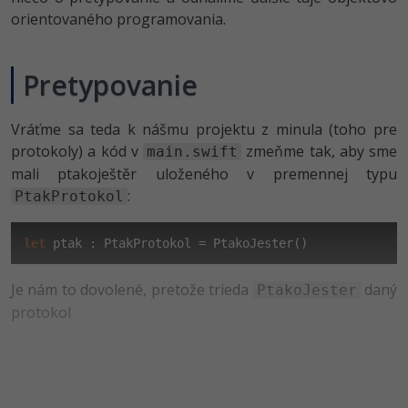
-80%
orientovaného programovania.
Python
-80%
JavaScript
Pretypovanie
-80%
PHP
Vráťme sa teda k nášmu projektu z minula (toho pre
-80%
protokoly) a kód v
zmeňme tak, aby sme
C++
main.swift
mali ptakoještěr uloženého v premennej typu
-80%
Swift
:
PtakProtokol
-80%
Kotlin
let
 ptak : PtakProtokol = PtakoJester()
-80%
Céčko
Je nám to dovolené, pretože trieda
daný
PtakoJester
protokol
VB.NET
SQL
-80%