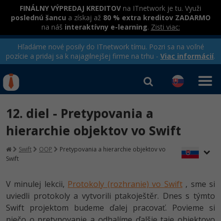
FINÁLNY VÝPREDAJ KREDITOV
na ITnetwork je tu. Využi
poslednú šancu
a získaj až
80 % extra kreditov ZADARMO
na náš
interaktívny e-learning
.
Zisti viac:
Hľadáme nové posily do ITnetwork tímu. Pozri sa na voľné
pozície a pridaj sa k najagilnejšej firme na trhu -
Viac informácií
.
Kurzy Úrad Práce
Od
0 EUR
12. diel - Pretypovania a
Prihlásiť sa
|
Registrovať
IT e-learning
Rekvalifikačné kurzy
hierarchie objektov vo Swift
hradené úradom práce
Kurzy programovania
Swift
OOP
Pretypovania a hierarchie objektov vo
Swift
Ako začať?
-80%
V minulej lekcii,
Protokoly (rozhranie) vo Swift
, sme si
Java
uviedli protokoly a vytvorili ptakoještěr. Dnes s týmto
-80%
Swift projektom budeme ďalej pracovať. Povieme si
C# .NET
niečo o pretypovanie a odhalíme ďalšie taje objektovo