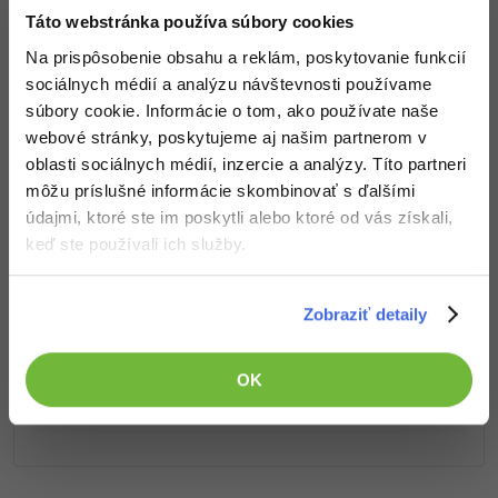
-30%
Médiá
Prístup k jednotlivým lekciám podľa spôsobu
-80%
Táto webstránka používa súbory cookies
SEO
Adobe Illustrator
obstarania.
Na prispôsobenie obsahu a reklám, poskytovanie funkcií
Kariéra
Kvalitné znalosti
v oblasti IT.
-30%
UX
sociálnych médií a analýzu návštevnosti používame
Adobe Lightroom
Zručnosti, ktoré ti pomôžu získať vysnívanú a
súbory cookie. Informácie o tom, ako používate naše
dobre platenú prácu
.
-15%
Business
Adobe XD
webové stránky, poskytujeme aj našim partnerom v
oblasti sociálnych médií, inzercie a analýzy. Títo partneri
-30%
-25%
Copywriting
Adobe InDesign
môžu príslušné informácie skombinovať s ďalšími
údajmi, ktoré ste im poskytli alebo ktoré od vás získali,
-80%
MS Office
Adobe After Effects
Popis článku
keď ste používali ich služby.
-80%
Google Dokumenty
Blender
Požadovaný článok má nasledujúci obsah:
Zobraziť detaily
Time management
Inkscape
V tutoriále si ukážeme ako vo Swift pretypovať
inštancii na iný typ údajov a ako pri tomto využiť
OK
-80%
Fórum
Fotografovanie
protokol. Vytvoríme si hierarchiu objektov.
Linux a UNIX
Video