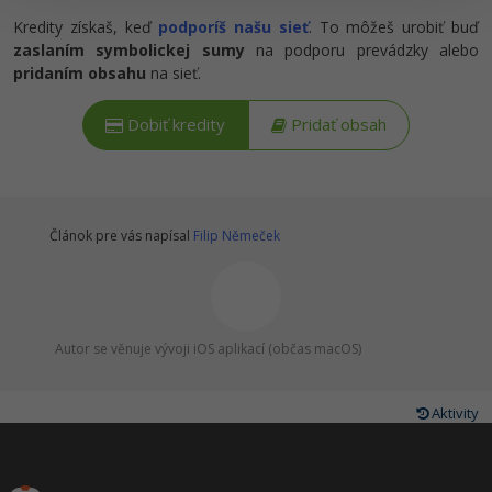
Siete
Ostatné
Kredity získaš, keď
podporíš našu sieť
. To môžeš urobiť buď
zaslaním symbolickej sumy
na podporu prevádzky alebo
Kybernetická bezpečnost
Fórum
pridaním obsahu
na sieť.
Elektronický podpis
Dobiť kredity
Pridať obsah
Windows
Článok pre vás napísal
Filip Němeček
Autor se věnuje vývoji iOS aplikací (občas macOS)
Aktivity