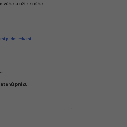
o nového a užitočného.
ými podmienkami
.
a.
latenú prácu
.