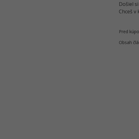
Došiel s
Chceš v 
Pred kúpo
Obsah člá