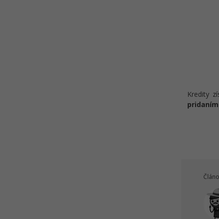
Kredity z
pridaním
Článo