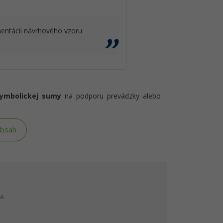
entácii návrhového vzoru
symbolickej sumy
na podporu prevádzky alebo
obsah
#.