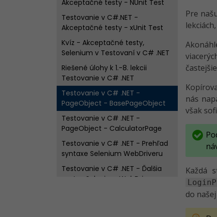
Akceptačné testy - NUnit Test
Pre našu
Testovanie v C#.NET -
lekciách,
Akceptačné testy - xUnit Test
Kvíz - Akceptačné testy,
Akonáhl
Selenium v Testovaní v C# .NET
viacerý
častejši
Riešené úlohy k 1.-8. lekcii
Testovanie v C# .NET
Kopírova
Testovanie v C# .NET -
nás napa
PageObject - BasePageObject
však sof
Testovanie v C# .NET -
PageObject - CalculatorPage
Po
Testovanie v C# .NET - Prehľad
ná
syntaxe Selenium WebDriveru
Testovanie v C# .NET - Ďalšia
Každá s
syntax Selenium WebDriver
LoginP
Kvíz - PageObject a Selenium
do našej
WebDriver v Testovaní v C# .NET