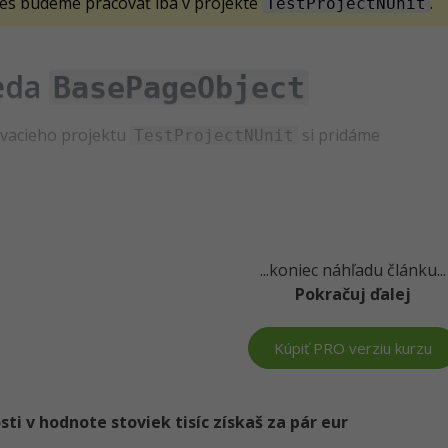
es budeme pracovať iba v projekte
.
TestProjectNUnit
eda
BasePageObject
vacieho projektu
si pridáme
TestProjectNUnit
...koniec náhľadu článku...
Pokračuj ďalej
Kúpiť PRO verziu kurzu
i v hodnote stoviek tisíc získaš za pár eur