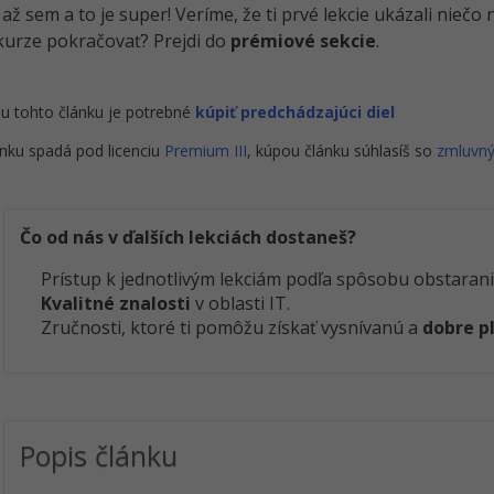
i až sem a to je super! Veríme, že ti prvé lekcie ukázali nieč
kurze pokračovať? Prejdi do
prémiové sekcie
.
u tohto článku je potrebné
kúpiť predchádzajúci diel
nku spadá pod licenciu
Premium III
, kúpou článku súhlasíš so
zmluvn
Čo od nás v ďalších lekciách dostaneš?
Prístup k jednotlivým lekciám podľa spôsobu obstarani
Kvalitné znalosti
v oblasti IT.
Zručnosti, ktoré ti pomôžu získať vysnívanú a
dobre p
Popis článku