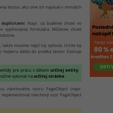
nia testov, ako sme ich napísali v minulých
s
duplicitami
. Napr. sa budeme chcieť vo
kov vyplňovania formulára. Môžeme chcieť
podobne.
f
, takže musíme nájsť iný spôsob. Určite by
 helperu alebo do predka testov. Existuje
etódy pre prácu s dátami
určitej entity
,
 možné vykonať na
určitej stránke
.
ou návrhového vzoru PageObject (napr.
si implementovať návrhový vzor PageObject