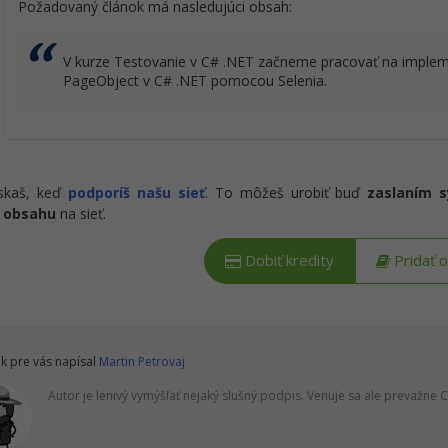
Požadovaný článok má nasledujúci obsah:
V kurze Testovanie v C# .NET začneme pracovať na implem
PageObject v C# .NET pomocou Selenia.
ískaš, keď
podporíš našu sieť
. To môžeš urobiť buď
zaslaním 
 obsahu
na sieť.
Dobiť kredity
Pridať 
k pre vás napísal
Martin Petrovaj
Autor je lenivý vymýšľať nejaký slušný podpis. Venuje sa ale prevažne C