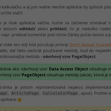
 kalkulačku a aj pre reálne menšie aplikácie by spôsob písa
 určite stačil.
e je však aplikácia väčšia, nutne sa začneme stretávať 
ch testoch
odhlásiť
alebo
prihlásiť
, čo je niekoľko riad
e napr. pridávať komentár pod rôzne články počas testov a 
ť stále ten istý kód porušuje princíp
Don't Repeat Yoursel
dlo, dať tieto viackrát používané metódy, buď do nejakého
istikovanejšia metóda -
návrhový vzor PageObject
.
dobne ako návrhový vzor
Data Access Object
obsahuje m
vrhový vzor
PageObject
obsahuje metódy (akcie), ktoré je
tránka je potom reprezentovaná nejakou implementáci
,
,
, apod.). Poďme 
age
ArticlePage
CalculatorPage
 aplikácie