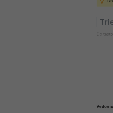
Dn
Testovanie v C# .NET -
Akceptačné testy - LikeBot
Testovanie v C# .NET -
Tri
Akceptačné testy - Posielanie
správ
Testovanie v C# .NET - SLA a
Do testo
Quality Assurance
Testovanie v C# .NET - CAN PIG
RIDE a ISTQB
Testovanie v C# .NET - Business
štandardy a použiteľnosť
Kvíz - QA, SLA, CAN PIG RIDE v
Testovaní v C# .NET
Učebná pomôcka na Testovanie
v C# .NET - Ťahák
Kvíz - Testovanie v C# .NET
Vedomost