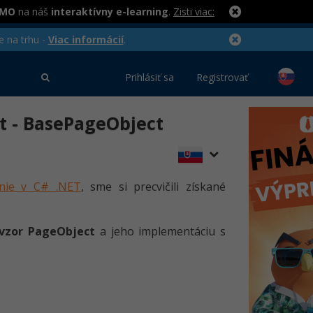
RMO
na náš
interaktívny e-learning
.
Zisti viac:
e na trhu -
Viac informácií
.
Prihlásiť sa
Registrovať
ct - BasePageObject
vanie v C# .NET
, sme si precvičili získané
vzor PageObject
a jeho implementáciu s