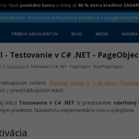
 tu. Využi
poslednú šancu
a získaj až
80 % extra kreditov ZADA
twork tímu. Pozri sa na voľné pozície a pridaj sa k najagilnejšej firm
PRÍBEHY ABSOLVENTOV
BLOG
MÉDIÁ
KARIÉRA
el - Testovanie v C# .NET - PageObje
T
Testovanie
Testovanie v C# .NET - PageObject - BasePageObject
hádzajúcom cvičení,
Riešené úlohy k 1.-8. lekcii Testo
ti z predchádzajúcich lekcií.
j lekcii
Testovania v C# .NET
si predstavíme
návrhový 
tným predkom. Následnou implementáciu vzoru vylepšíme.
ivácia