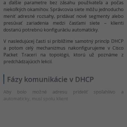
UML
Linux a UNIX
a ďalšie parametre bez zásahu používateľa a počas
niekoľkých okamihov. Správcovia siete môžu jednoducho
-41%
Algoritmy
Siete
meniť adresné rozsahy, pridávať nové segmenty alebo
presúvať zariadenia medzi časťami siete – klienti
-10%
Umelá inteligencia
Kybernetická bezpečnost
dostanú potrebnú konfiguráciu automaticky.
Pre deti
V nasledujúcej časti si priblížime samotný princíp DHCP
Elektronický podpis
a potom celý mechanizmus nakonfigurujeme v Cisco
Viac
Packet Traceri na topológii, ktorú už poznáme z
Windows
predchádzajúcich lekcií.
Fórum
Kurzy dizajnu
Fázy komunikácie v DHCP
-80%
HTML/CSS
Príbehy absolventov
Aby bolo možné adresu prideliť spoľahlivo a
-80%
Blog
Photoshop
automaticky, musí spolu klient
Médiá
-80%
Adobe Illustrator
Kariéra
-30%
Adobe Lightroom