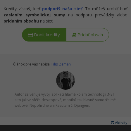
Kredity získaš, keď
podporíš našu sieť
. To môžeš urobiť buď
zaslaním symbolickej sumy
na podporu prevádzky alebo
pridaním obsahu
na sieť.
Dobiť kredity
Pridať obsah
Článok pre vás napísal
Filip Zeman
Autor se věnuje vývoji aplikací hlavně kolem technologií .NET
a to jak ve sféře desktopové, mobilní, tak hlavně samozřejmě
webové. Nepohrdne ani Reactem či Djangem.
Aktivity