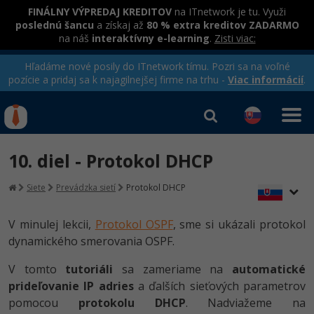
FINÁLNY VÝPREDAJ KREDITOV
na ITnetwork je tu. Využi
poslednú šancu
a získaj až
80 % extra kreditov ZADARMO
na náš
interaktívny e-learning
.
Zisti viac:
Hľadáme nové posily do ITnetwork tímu. Pozri sa na voľné
pozície a pridaj sa k najagilnejšej firme na trhu -
Viac informácií
.
Kurzy Úrad Práce
Od
0 EUR
10. diel - Protokol DHCP
Prihlásiť sa
|
Registrovať
IT e-learning
Rekvalifikačné kurzy
Siete
Prevádzka sietí
Protokol DHCP
hradené úradom práce
Kurzy programovania
V minulej lekcii,
Protokol OSPF
, sme si ukázali protokol
Ako začať?
dynamického smerovania OSPF.
Kurzy e-commerce
-80%
Java
V tomto
tutoriáli
sa zameriame na
automatické
Testovanie softvéru
prideľovanie IP adries
a ďalších sieťových parametrov
-80%
-30%
C# .NET
pomocou
Marketing
protokolu DHCP
. Nadviažeme na