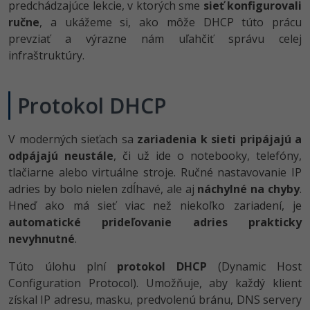
predchádzajúce lekcie, v ktorých sme
sieť konfigurovali
-80%
Python
WordPress
ručne
, a ukážeme si, ako môže DHCP túto prácu
prevziať a výrazne nám uľahčiť správu celej
-80%
-30%
JavaScript
SEO
infraštruktúry.
-80%
PHP
UX
Protokol DHCP
-80%
C++
Business
V moderných sieťach sa
zariadenia k sieti pripájajú a
-80%
-30%
Swift
Copywriting
odpájajú neustále
, či už ide o notebooky, telefóny,
tlačiarne alebo virtuálne stroje. Ručné nastavovanie IP
-80%
-80%
Kotlin
MS Office
adries by bolo nielen zdĺhavé, ale aj
náchylné na chyby
.
Hneď ako má sieť viac než niekoľko zariadení, je
-80%
Céčko
Google Dokumenty
automatické prideľovanie adries prakticky
nevyhnutné
.
VB.NET
Time management
Túto úlohu plní
protokol DHCP
(Dynamic Host
SQL
Fórum
Configuration Protocol). Umožňuje, aby každý klient
získal IP adresu, masku, predvolenú bránu, DNS servery
-80%