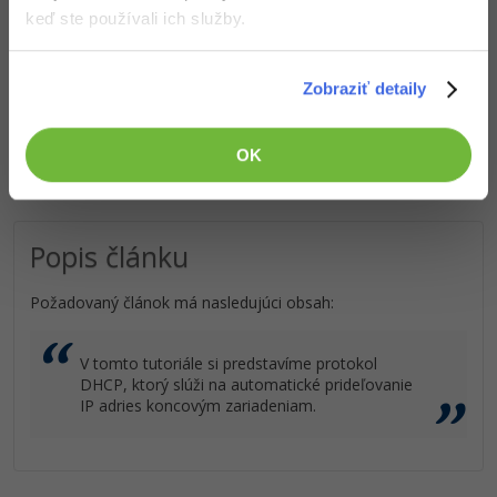
keď ste používali ich služby.
Prístup k jednotlivým lekciám podľa spôsobu
obstarania.
Kvalitné znalosti
v oblasti IT.
Zobraziť detaily
Zručnosti, ktoré ti pomôžu získať vysnívanú a
dobre platenú prácu
.
OK
Popis článku
Požadovaný článok má nasledujúci obsah:
V tomto tutoriále si predstavíme protokol
DHCP, ktorý slúži na automatické prideľovanie
IP adries koncovým zariadeniam.