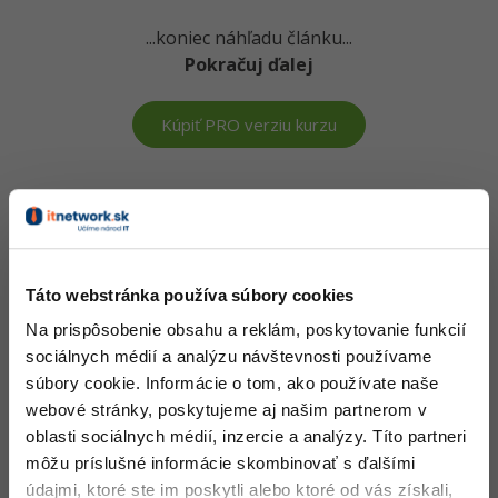
-15%
Adobe XD
...koniec náhľadu článku...
Pokračuj ďalej
-25%
Adobe InDesign
Kúpiť PRO verziu kurzu
Adobe After Effects
-80%
Blender
Vedomosti v hodnote stoviek tisíc získaš za pár eur
Inkscape
Došiel si až sem a to je super! Veríme, že ti prvé lekcie
ukázali niečo nového a užitočného.
-80%
Fotografovanie
Táto webstránka používa súbory cookies
Chceš v kurze pokračovať? Prejdi do
prémiové sekcie
.
Na prispôsobenie obsahu a reklám, poskytovanie funkcií
Video
sociálnych médií a analýzu návštevnosti používame
Obsah článku spadá pod licenciu
Premium
, kúpou článku súhlasíš
súbory cookie. Informácie o tom, ako používate naše
so
zmluvnými podmienkami
Ostatné
.
webové stránky, poskytujeme aj našim partnerom v
oblasti sociálnych médií, inzercie a analýzy. Títo partneri
Fórum
môžu príslušné informácie skombinovať s ďalšími
Čo od nás v ďalších lekciách dostaneš?
údajmi, ktoré ste im poskytli alebo ktoré od vás získali,