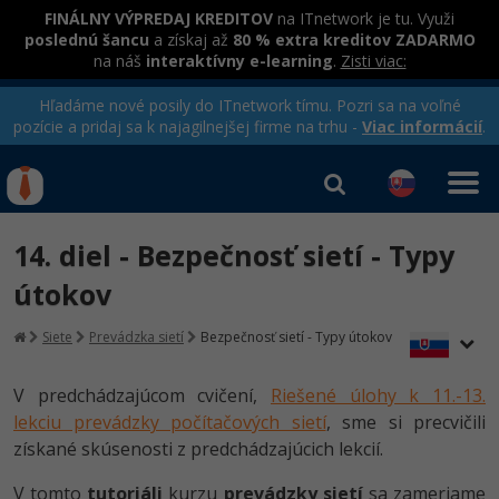
FINÁLNY VÝPREDAJ KREDITOV
na ITnetwork je tu. Využi
poslednú šancu
a získaj až
80 % extra kreditov ZADARMO
na náš
interaktívny e-learning
.
Zisti viac:
Hľadáme nové posily do ITnetwork tímu. Pozri sa na voľné
pozície a pridaj sa k najagilnejšej firme na trhu -
Viac informácií
.
Kurzy Úrad Práce
Od
0 EUR
14. diel - Bezpečnosť sietí - Typy
Prihlásiť sa
|
Registrovať
IT e-learning
Rekvalifikačné kurzy
útokov
hradené úradom práce
Kurzy programovania
Siete
Prevádzka sietí
Bezpečnosť sietí - Typy útokov
Ako začať?
Kurzy e-commerce
V predchádzajúcom cvičení,
Riešené úlohy k 11.-13.
-80%
lekciu prevádzky počítačových sietí
, sme si precvičili
Java
Testovanie softvéru
získané skúsenosti z predchádzajúcich lekcií.
-80%
-30%
C# .NET
Marketing
V tomto
tutoriáli
kurzu
prevádzky sietí
sa zameriame