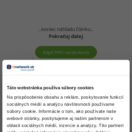
-15%
Adobe XD
-25%
Adobe InDesign
...koniec náhľadu článku...
Pokračuj ďalej
Adobe After Effects
-80%
Blender
Kúpiť PRO verziu kurzu
Inkscape
Vedomosti v hodnote stoviek tisíc získaš za pár eur
-80%
Fotografovanie
Došiel si až sem a to je super! Veríme, že ti prvé lekcie
Táto webstránka používa súbory cookies
Video
ukázali niečo nového a užitočného.
Na prispôsobenie obsahu a reklám, poskytovanie funkcií
Chceš v kurze pokračovať? Prejdi do
prémiové sekcie
.
sociálnych médií a analýzu návštevnosti používame
Ostatné
súbory cookie. Informácie o tom, ako používate naše
webové stránky, poskytujeme aj našim partnerom v
Obsah článku spadá pod licenciu
Premium
, kúpou článku súhlasíš
Fórum
so
zmluvnými podmienkami
.
oblasti sociálnych médií, inzercie a analýzy. Títo partneri