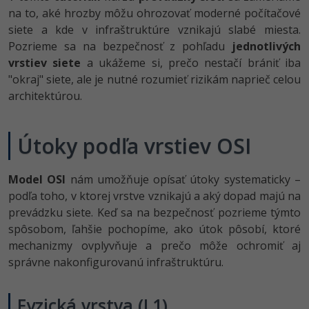
-80%
na to, aké hrozby môžu ohrozovať moderné počítačové
Python
WordPress
siete a kde v infraštruktúre vznikajú slabé miesta.
-80%
Pozrieme sa na bezpečnosť z pohľadu
jednotlivých
-30%
JavaScript
SEO
vrstiev siete
a ukážeme si, prečo nestačí brániť iba
-80%
"okraj" siete, ale je nutné rozumieť rizikám naprieč celou
PHP
UX
architektúrou.
-80%
C++
Business
Útoky podľa vrstiev OSI
-80%
-30%
Swift
Copywriting
-80%
-80%
Model OSI
nám umožňuje opísať útoky systematicky –
Kotlin
MS Office
podľa toho, v ktorej vrstve vznikajú a aký dopad majú na
-80%
prevádzku siete. Keď sa na bezpečnosť pozrieme týmto
Céčko
Google Dokumenty
spôsobom, ľahšie pochopíme, ako útok pôsobí, ktoré
mechanizmy ovplyvňuje a prečo môže ochromiť aj
VB.NET
Time management
správne nakonfigurovanú infraštruktúru.
SQL
Fórum
Fyzická vrstva (L1)
-80%