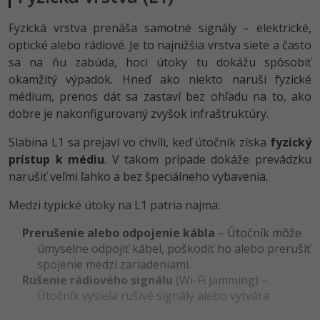
UML
Linux a UNIX
Fyzická vrstva prenáša samotné signály – elektrické,
-41%
Algoritmy
Siete
optické alebo rádiové. Je to najnižšia vrstva siete a často
sa na ňu zabúda, hoci útoky tu dokážu spôsobiť
-10%
Umelá inteligencia
Kybernetická bezpečnost
okamžitý výpadok. Hneď ako niekto naruší fyzické
médium, prenos dát sa zastaví bez ohľadu na to, ako
Pre deti
Elektronický podpis
dobre je nakonfigurovaný zvyšok infraštruktúry.
Viac
Windows
Slabina L1 sa prejaví vo chvíli, keď útočník získa
fyzický
prístup k médiu
. V takom prípade dokáže prevádzku
Fórum
narušiť veľmi ľahko a bez špeciálneho vybavenia.
Kurzy dizajnu
-80%
Medzi typické útoky na L1 patria najmä:
HTML/CSS
Príbehy absolventov
Prerušenie alebo odpojenie kábla
– Útočník môže
-80%
Blog
Photoshop
úmyselne odpojiť kábel, poškodiť ho alebo prerušiť
spojenie medzi zariadeniami.
Médiá
-80%
Adobe Illustrator
Rušenie rádiového signálu
(Wi-Fi jamming) –
Útočník vysiela rušivé signály alebo vytvára
Kariéra
-30%
Adobe Lightroom