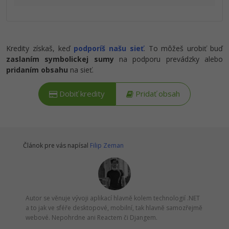
Kredity získaš, keď
podporíš našu sieť
. To môžeš urobiť buď
zaslaním symbolickej sumy
na podporu prevádzky alebo
pridaním obsahu
na sieť.
Dobiť kredity
Pridať obsah
Článok pre vás napísal
Filip Zeman
Autor se věnuje vývoji aplikací hlavně kolem technologií .NET
a to jak ve sféře desktopové, mobilní, tak hlavně samozřejmě
webové. Nepohrdne ani Reactem či Djangem.