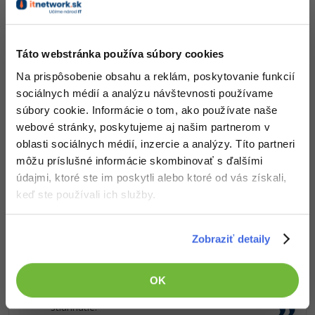
-15%
Adobe XD
Čo od nás v ďalších lekciách dostaneš?
-25%
Adobe InDesign
Prístup k jednotlivým lekciám podľa spôsobu
Táto webstránka používa súbory cookies
obstarania.
Na prispôsobenie obsahu a reklám, poskytovanie funkcií
Kvalitné znalosti
v oblasti IT.
Adobe After Effects
sociálnych médií a analýzu návštevnosti používame
Zručnosti, ktoré ti pomôžu získať vysnívanú a
súbory cookie. Informácie o tom, ako používate naše
-80%
dobre platenú prácu
.
Blender
webové stránky, poskytujeme aj našim partnerom v
oblasti sociálnych médií, inzercie a analýzy. Títo partneri
Inkscape
môžu príslušné informácie skombinovať s ďalšími
údajmi, ktoré ste im poskytli alebo ktoré od vás získali,
-80%
Fotografovanie
Popis článku
keď ste používali ich služby.
Video
Požadovaný článok má nasledujúci obsah:
Zobraziť detaily
Ostatné
Riešené úlohy na vytváranie návrhov a štruktúry
sietí na tému bezdrôtovej siete. Úlohy sú
OK
Fórum
zoradené podľa obtiažnosti s riešením na
stiahnutie.