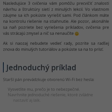
Nasledujúce 3 cvičenia vám pomôžu precvičiť znalosti
-80%
Python
WordPress
návrhu a štruktúry sietí z minulých lekcií. Vo vlastnom
záujme sa ich pokúste vyriešiť sami. Pod článkom máte
-80%
-30%
JavaScript
SEO
na kontrolu riešenie na stiahnutie. Ale pozor, akonáhle
sa naň pozriete bez vyriešenia príkladov, cvičenia pre
-80%
PHP
UX
vás strácajú zmysel a nič sa nenaučíte
-80%
C++
Business
Ak si naozaj nebudete vedieť rady, pozrite sa radšej
znova do minulých tutoriálov a pokúste sa na to prísť.
-80%
-30%
Swift
Copywriting
-80%
-80%
Jednoduchý príklad
Kotlin
MS Office
-80%
Céčko
Google Dokumenty
Starší pán prevádzkuje otvorenú Wi-Fi bez hesla:
VB.NET
Vysvetlite mu, prečo je to nebezpečné.
Time management
Navrhnite jednoduché riešenie, ktoré zvládne
nastaviť aj laik.
SQL
Fórum
-80%