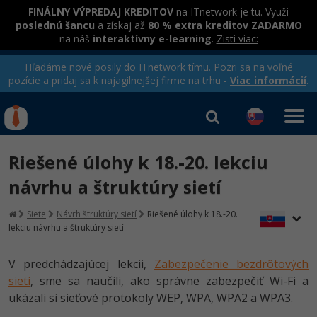
FINÁLNY VÝPREDAJ KREDITOV
na ITnetwork je tu. Využi
poslednú šancu
a získaj až
80 % extra kreditov ZADARMO
na náš
interaktívny e-learning
.
Zisti viac:
Hľadáme nové posily do ITnetwork tímu. Pozri sa na voľné
pozície a pridaj sa k najagilnejšej firme na trhu -
Viac informácií
.
Kurzy Úrad Práce
Od
0 EUR
Riešené úlohy k 18.-20. lekciu
Prihlásiť sa
|
Registrovať
IT e-learning
Rekvalifikačné kurzy
návrhu a štruktúry sietí
hradené úradom práce
Kurzy programovania
Siete
Návrh štruktúry sietí
Riešené úlohy k 18.-20.
lekciu návrhu a štruktúry sietí
Ako začať?
Kurzy e-commerce
-80%
V predchádzajúcej lekcii,
Zabezpečenie bezdrôtových
Java
Testovanie softvéru
sietí
, sme sa naučili, ako správne zabezpečiť Wi-Fi a
-80%
ukázali si sieťové protokoly WEP, WPA, WPA2 a WPA3.
-30%
C# .NET
Marketing