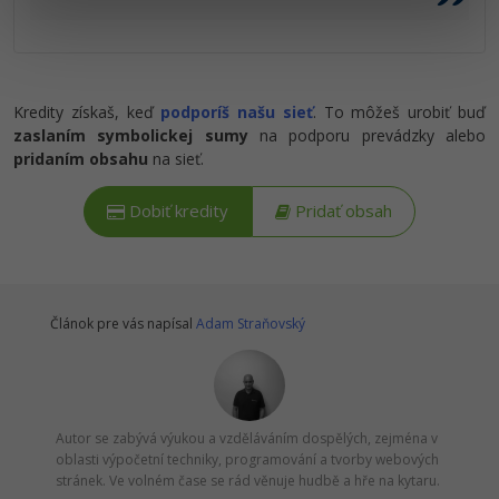
Kredity získaš, keď
podporíš našu sieť
. To môžeš urobiť buď
zaslaním symbolickej sumy
na podporu prevádzky alebo
pridaním obsahu
na sieť.
Dobiť kredity
Pridať obsah
Článok pre vás napísal
Adam Straňovský
Autor se zabývá výukou a vzděláváním dospělých, zejména v
oblasti výpočetní techniky, programování a tvorby webových
stránek. Ve volném čase se rád věnuje hudbě a hře na kytaru.