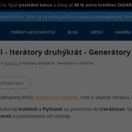
 tu. Využi
poslednú šancu
a získaj až
80 % extra kreditov ZADA
twork tímu. Pozri sa na voľné pozície a pridaj sa k najagilnejšej firm
PRÍBEHY ABSOLVENTOV
BLOG
MÉDIÁ
KARIÉRA
el - Iterátory druhýkrát - Generátor
Kolekcia
Iterátory druhýkrát - Generátory v Pythone
dchádzajúci
ádzajúcej lekcii,
Iterátory v Pythone
, sme si ukázali iteráciu,
tutoriáli
kolekcií v Pythone
sa ponoríme do
iterátorov
. V
tormi
a preskúmame ich výhody.