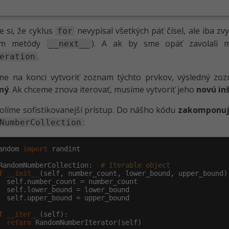
 si, že cyklus
nevypísal všetkých päť čísel, ale iba zvy
for
ním metódy
). A ak by sme opäť zavolali
__next__
.
eration
me na konci vytvoriť zoznam týchto prvkov, výsledný zo
ný
. Ak chceme znova iterovať, musíme vytvoriť jeho
novú in
olíme sofistikovanejší prístup. Do nášho kódu
zakomponuj
:
NumberCollection
andom 
import
 randint

RandomNumberCollection:  
# Iterable object
f
__init__
(self, number_count, lower_bound, upper_bound):
  self.number_count = number_count

  self.lower_bound = lower_bound

  self.upper_bound = upper_bound

f
__iter__
(self):

return
 RandomNumberIterator(self)
