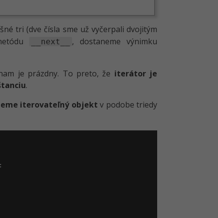
šné tri (dve čísla sme už vyčerpali dvojitým
 metódu
, dostaneme výnimku
__next__
znam je prázdny. To preto, že
iterátor je
štanciu
.
eme iterovateľný objekt
v podobe triedy

