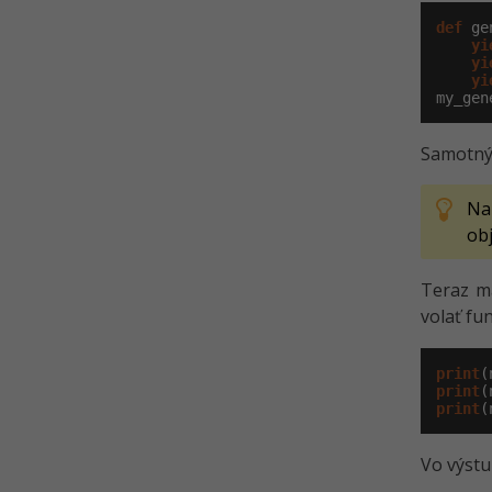
def
 ge
yi
yi
yi
my_gen
Samotný 
Na
ob
Teraz m
volať fu
print
print
print
(
Vo výstu