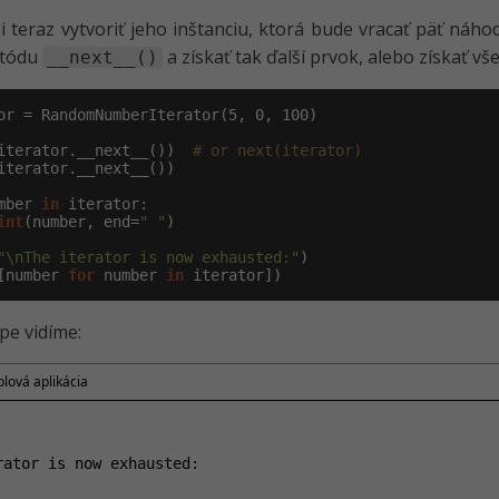
 teraz vytvoriť jeho inštanciu, ktorá bude vracať päť náho
etódu
a získať tak ďalší prvok, alebo získať 
__next__()
or = RandomNumberIterator(
5
, 
0
, 
100
)

iterator.__next__())  
# or next(iterator)
iterator.__next__())

mber 
in
 iterator:

int
(number, end=
" "
)

"\nThe iterator is now exhausted:"
[number 
for
 number 
in
 iterator])
pe vidíme:
lová aplikácia
rator is now exhausted:
