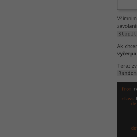
Všimnime
zavola
StopIt
Ak chce
vyčerpa
Teraz zv
Random
from
 r
class
 
de
      
      
      
de