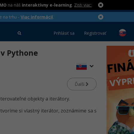
RMO
na náš
interaktívny e-learning
.
Zisti viac:
e na trhu -
Viac informácií
.
Prihlásiť sa
Registrovať
y v Pythone
Ďalší
 iterovateľné objekty a iterátory.
ytvoríme si vlastný iterátor, zoznámime sa s