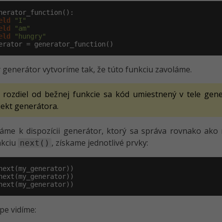
nerator_function():

eld
"I"
eld
"am"
eld
"hungry"
erator = generator_function()
generátor vytvoríme tak, že túto funkciu zavoláme.
 rozdiel od bežnej funkcie sa kód umiestnený v tele gene
jekt generátora.
áme k dispozícii generátor, ktorý sa správa rovnako ak
nkciu
, získame jednotlivé prvky:
next()
next(my_generator))
pe vidíme: