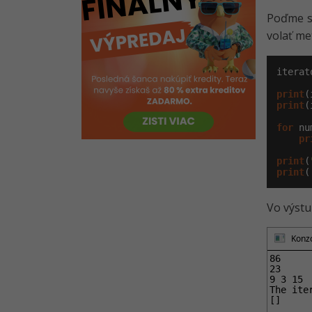
Riešené úlohy k 10. lekcii kolekcií
Poďme si
v Pythone
volať m
Kvíz - Kolekcie v Pythone
iterat
print
(
print
(
for
 nu
pr
print
(
print
(
Vo výstu
Konzo
86

23

9 3 15

The ite
[]