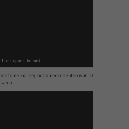
ction.upper_bound)
, môžeme na nej neobmedzene iterovať. O
á sama: