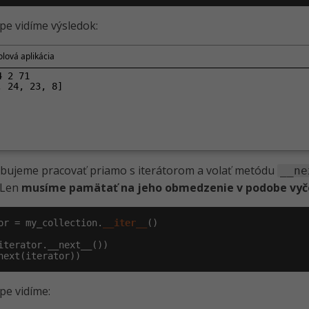
pe vidíme výsledok:
lová aplikácia
 2 71

, 24, 23, 8]
bujeme pracovať priamo s iterátorom a volať metódu
__ne
. Len
musíme pamätať na jeho obmedzenie v podobe vyč
or = my_collection.
__iter__
()

next(iterator))
pe vidíme: