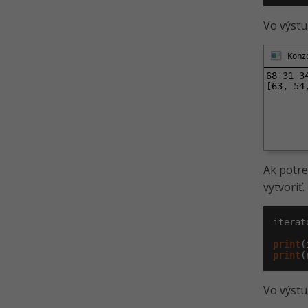
Vo výstu
Konzo
68 31 34
[63, 54
Ak potre
vytvoriť
iterat
print
print
(
Vo výstu