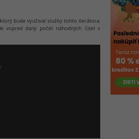
a
 ktorý bude využívať služby tohto iterátora.
de vopred daný počet náhodných čísel v

