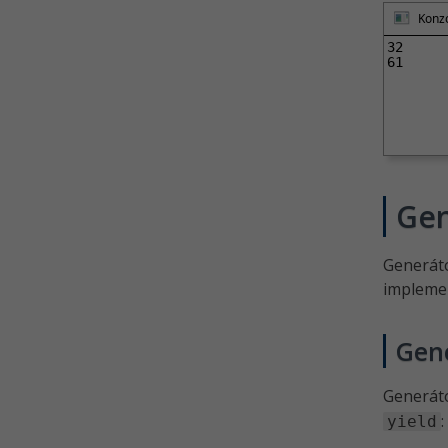
Konzo
32

61
Gen
Generá
impleme
Gen
Generáto
:
yield