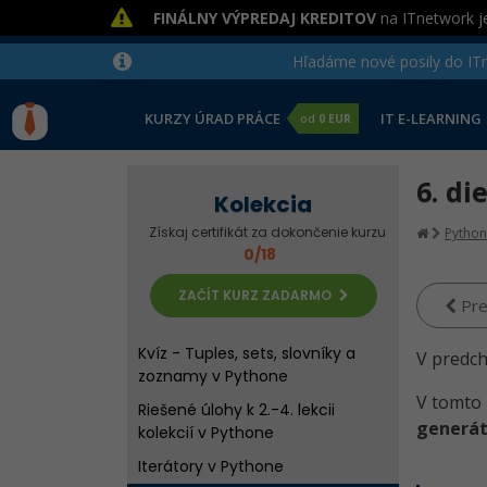
FINÁLNY VÝPREDAJ KREDITOV
na ITnetwork je
Hľadáme nové posily do ITne
KURZY ÚRAD PRÁCE
IT E-LEARNING
od
0 EUR
6. di
Úvod do kolekcií v Pythone
Kolekcia
Tuples a množiny v Pythone
Získaj certifikát za dokončenie kurzu
Python
0/18
Slovníky v Pythone
Viacrozmerné zoznamy v
ZAČÍT KURZ ZADARMO
Pre
Pythone
Kvíz - Tuples, sets, slovníky a
V predch
zoznamy v Pythone
V tomto 
Riešené úlohy k 2.-4. lekcii
generá
kolekcií v Pythone
Iterátory v Pythone