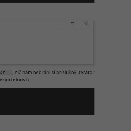
, nič nám nebráni si príslušný iterátor
xt__
erpateľnosti
: