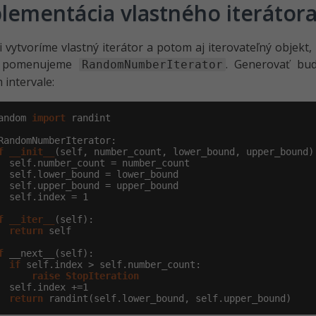
lementácia vlastného iterátor
i vytvoríme vlastný iterátor a potom aj iterovateľný objekt,
or pomenujeme
. Generovať bu
RandomNumberIterator
intervale:
andom 
import
 randint

RandomNumberIterator:

f
__init__
(self, number_count, lower_bound, upper_bound):
  self.number_count = number_count

  self.lower_bound = lower_bound

  self.upper_bound = upper_bound

  self.index = 
1
f
__iter__
(self):

return
 self

f
 __next__(self):

if
 self.index > self.number_count:

raise
StopIteration
  self.index +=
1
return
 randint(self.lower_bound, self.upper_bound)