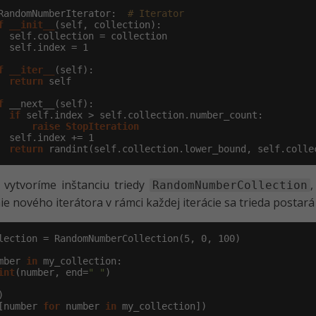
RandomNumberIterator:  
# Iterator
f
__init__
(self, collection):

  self.collection = collection

  self.index = 
1
f
__iter__
(self):

return
 self

f
 __next__(self):

if
 self.index > self.collection.number_count:

raise
StopIteration
  self.index += 
1
return
 randint(self.collection.lower_bound, self.colle
 vytvoríme inštanciu triedy
RandomNumberCollection
ie nového iterátora v rámci každej iterácie sa trieda postar
lection = RandomNumberCollection(
5
, 
0
, 
100
)

mber 
in
 my_collection:

int
(number, end=
" "
)

[number 
for
 number 
in
 my_collection])