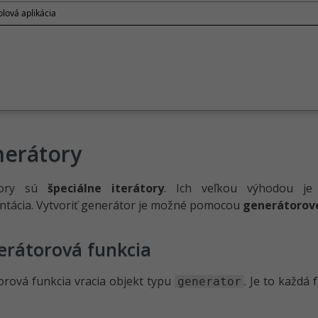
lová aplikácia
erátory
tory sú
špeciálne iterátory
. Ich veľkou výhodou je 
ntácia. Vytvoriť generátor je možné pomocou
generátorove
erátorová funkcia
rová funkcia vracia objekt typu
. Je to každá
generator