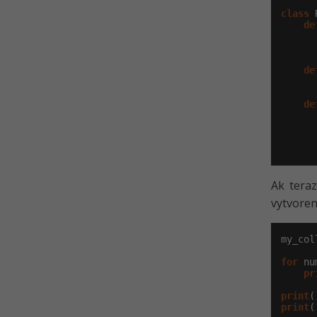
class
 
de
      
      
de
de
      
Ak teraz
vytvoren
my_col
for
 nu
pr
print
print
(