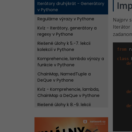
Imp
Iterátory druhýkrát - Generátory
v Pythone
Regulárne výrazy v Pythone
Najprv s
Iterát
Kvíz - Iterátory, generátory a
zadanom 
regexy v Pythone
Riešené úlohy k 5.-7. lekcii
kolekcií v Pythone
from
 r
Komprehencie, lambda výrazy a
class
 
de
funkcie v Pythone
      
      
ChainMap, NamedTuple a
      
DeQue v Pythone
      
Kvíz - Komprehencie, lambda,
de
ChainMap a DeQue v Pythone
Riešené úlohy k 8.-9. lekcii
de
kolekcií v Pythone
Counter, OrderedDict a
      
defaultdict v Pythone