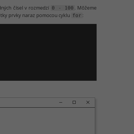
dných čísel v rozmedzí
. Môžeme
0 - 100
všetky prvky naraz pomocou cyklu
:
for