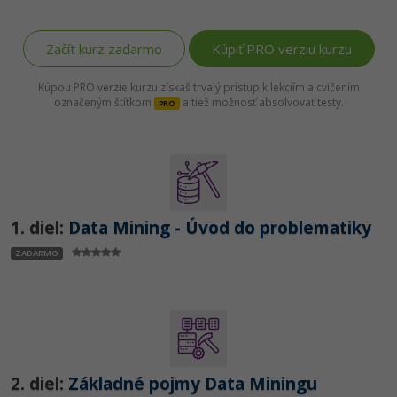
UML
-41%
Algoritmy
Začít kurz zadarmo
Kúpiť PRO verziu kurzu
-10%
Umelá inteligencia
Kúpou PRO verzie kurzu získaš trvalý prístup k lekciím a cvičením
označeným štítkom
a tiež možnosť absolvovať testy.
PRO
Pre deti
Viac
Fórum
1. diel:
Data Mining - Úvod do problematiky
ZADARMO
Kurzy e-commerce
Testovanie softvéru
Kurzy dizajnu
-30%
-80%
Marketing
HTML/CSS
Príbehy absolventov
-80%
WordPress
2. diel:
Základné pojmy Data Miningu
Blog
Photoshop