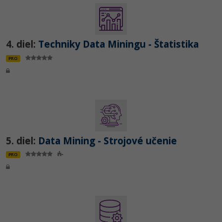
Siete
Ostatné
Kybernetická bezpečnost
Fórum
4. diel:
Techniky Data Miningu - Štatistika
Elektronický podpis
PRO
Windows
5. diel:
Data Mining - Strojové učenie
PRO