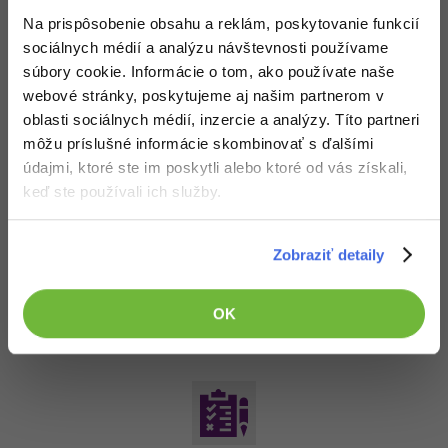
8. diel:
Data Mining - Vyhodnotenie
Na prispôsobenie obsahu a reklám, poskytovanie funkcií
produkcie odpadu - Štatistický test
sociálnych médií a analýzu návštevnosti používame
súbory cookie. Informácie o tom, ako používate naše
PRO
webové stránky, poskytujeme aj našim partnerom v
oblasti sociálnych médií, inzercie a analýzy. Títo partneri
môžu príslušné informácie skombinovať s ďalšími
údajmi, ktoré ste im poskytli alebo ktoré od vás získali,
keď ste používali ich služby.
9. diel:
Data Mining - Vplyv makroindikátorov
Zobraziť detaily
na export - Príprava dát
PRO
OK