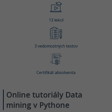
-80%
Python
-80%
JavaScript
13 lekcií
-80%
PHP
-80%
C++
3 vedomostných testov
-80%
Swift
-80%
Kotlin
Certifikát absolventa
-80%
Céčko
VB.NET
Online tutoriály Data
SQL
mining v Pythone
-80%