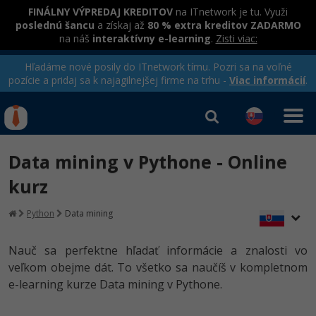
FINÁLNY VÝPREDAJ KREDITOV
na ITnetwork je tu. Využi
poslednú šancu
a získaj až
80 % extra kreditov ZADARMO
na náš
interaktívny e-learning
.
Zisti viac:
Hľadáme nové posily do ITnetwork tímu. Pozri sa na voľné
pozície a pridaj sa k najagilnejšej firme na trhu -
Viac informácií
.
Kurzy Úrad Práce
Od
0 EUR
Data mining v Pythone - Online
Prihlásiť sa
|
Registrovať
IT e-learning
Rekvalifikačné kurzy
kurz
hradené úradom práce
Kurzy programovania
Python
Data mining
Ako začať?
Nauč sa perfektne hľadať informácie a znalosti vo
-80%
veľkom obejme dát. To všetko sa naučíš v kompletnom
Java
e-learning kurze Data mining v Pythone.
-80%
C# .NET