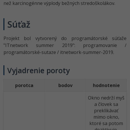
Siete
Ostatné
než karcinogénne výplody bežných stredoškolákov.
Kybernetická bezpečnost
Fórum
Súťaž
Elektronický podpis
Projekt bol vytvorený do programátorské súťaže
Windows
"ITnetwork summer 2019": programovanie /
programátorské-sutaze / itnetwork-summer-2019.
Vyjadrenie poroty
porotca
bodov
hodnotenie
Okno nedrží myš
a človek sa
preklikávať
mimo okno,
ktoré sa potom
deaktivuje.