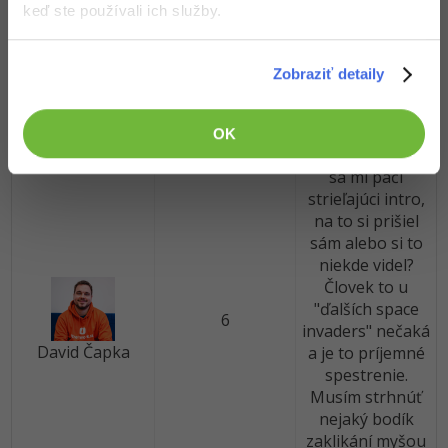
keď ste používali ich služby.
Enginově je to
dobre
naprogramovan
Zobraziť detaily
é, rýchle reakcie,
plynulý pohyb.
Hra má dobré
OK
ozvučenie, veľmi
sa mi páči
strieľajúci intro,
na to si prišiel
sám alebo si to
niekde videl?
Človek to u
"ďalších space
6
invaders" nečaká
David Čapka
a je to príjemné
spestrenie.
Musím strhnúť
nejaký bodík
zaklikání myšou