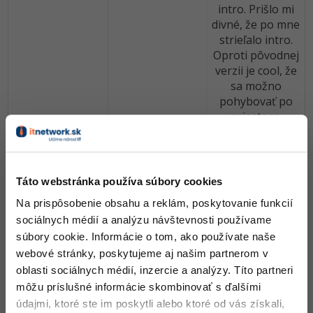
intro. Prišlo mi
divné, že po mne
strieľalo intro.
Oproti pôvodnej
verzii je cool, že
sa možno
pohybovať po
priestore.
Príjemná pixlová
grafika i dobové
zvuky. Okno
Táto webstránka používa súbory cookies
nešlo
Na prispôsobenie obsahu a reklám, poskytovanie funkcií
maximalizovať.
sociálnych médií a analýzu návštevnosti používame
7
Človek dostane
hneď
súbory cookie. Informácie o tom, ako používate naše
michal Čapka
nakladačku, bez
webové stránky, poskytujeme aj našim partnerom v
toho aby sa s
oblasti sociálnych médií, inzercie a analýzy. Títo partneri
hrou stihol viac
môžu príslušné informácie skombinovať s ďalšími
zoznámiť.
údajmi, ktoré ste im poskytli alebo ktoré od vás získali,