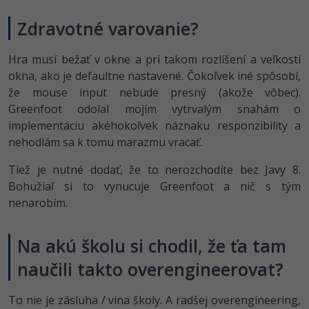
-30%
Médiá
-80%
SEO
Adobe Illustrator
Zdravotné varovanie?
Kariéra
-30%
UX
Adobe Lightroom
Hra musí bežať v okne a pri takom rozlíšení a veľkosti
okna, ako je defaultne nastavené. Čokoľvek iné spôsobí,
-15%
Business
Adobe XD
že mouse input nebude presný (akože vôbec).
Greenfoot odolal mojím vytrvalým snahám o
-30%
-25%
Copywriting
Adobe InDesign
implementáciu akéhokoľvek náznaku responzibility a
nehodlám sa k tomu marazmu vracať.
-80%
MS Office
Adobe After Effects
Tiež je nutné dodať, že to nerozchodíte bez Javy 8.
-80%
Google Dokumenty
Blender
Bohužiaľ si to vynucuje Greenfoot a nič s tým
nenarobím.
Time management
Inkscape
Na akú školu si chodil, že ťa tam
-80%
Fórum
Fotografovanie
naučili takto overengineerovat?
Linux a UNIX
Video
To nie je zásluha / vina školy. A radšej overengineering,