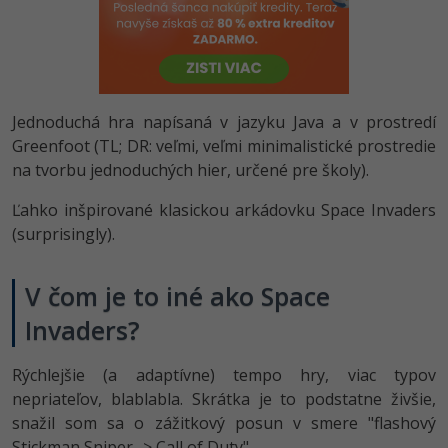
-80%
Python
-80%
JavaScript
-80%
PHP
Jednoduchá hra napísaná v jazyku Java a v prostredí
Greenfoot (TL; DR: veľmi, veľmi minimalistické prostredie
-80%
C++
na tvorbu jednoduchých hier, určené pre školy).
-80%
Ľahko inšpirované klasickou arkádovku Space Invaders
Swift
(surprisingly).
-80%
Kotlin
V čom je to iné ako Space
-80%
Céčko
Invaders?
VB.NET
Rýchlejšie (a adaptívne) tempo hry, viac typov
nepriateľov, blablabla. Skrátka je to podstatne živšie,
SQL
snažil som sa o zážitkový posun v smere "flashový
-80%
Stickman Sniper -> Call of Duty".