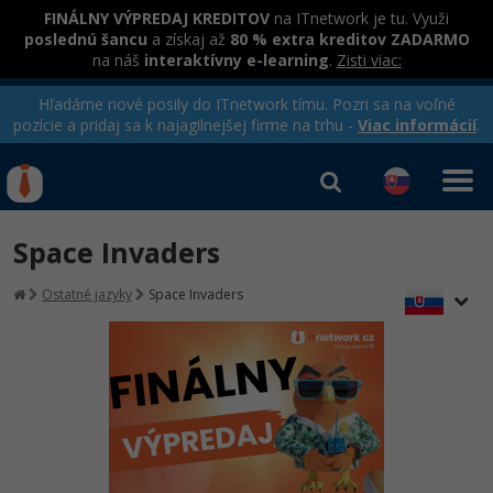
FINÁLNY VÝPREDAJ KREDITOV
na ITnetwork je tu. Využi
poslednú šancu
a získaj až
80 % extra kreditov ZADARMO
na náš
interaktívny e-learning
.
Zisti viac:
Hľadáme nové posily do ITnetwork tímu. Pozri sa na voľné
pozície a pridaj sa k najagilnejšej firme na trhu -
Viac informácií
.
Kurzy Úrad Práce
Od
0 EUR
Space Invaders
Prihlásiť sa
|
Registrovať
IT e-learning
Rekvalifikačné kurzy
Ostatné jazyky
Space Invaders
hradené úradom práce
Kurzy programovania
Ako začať?
-80%
Java
-80%
C# .NET