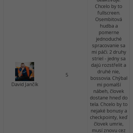
Chcelo by to
fullscreen.
Osembitová
hudba a
pomerne
jednoduché
spracovanie sa
mi páči. 2 druhy
striel - jedny sa
dajú rozstřelit a
druhé nie,
5
bossovia. Chýbal
David Jančík
mi pomalší
nábeh, človek
dostane hneď do
tela. Chcelo by to
nejaké bonusy a
checkpointy, keď
človek umrie,
musí znovu cez