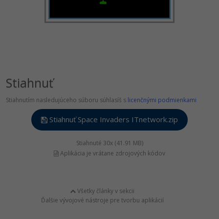
Stiahnuť
Stiahnutím nasledujúceho súboru súhlasíš s
licenčnými podmienkami
Stiahnuť Space Invaders ITnetwork.zip
Stiahnuté 30x (41.91 MB)
Aplikácia je vrátane zdrojových kódov
Všetky články v sekcii
Ďalšie vývojové nástroje pre tvorbu aplikácií