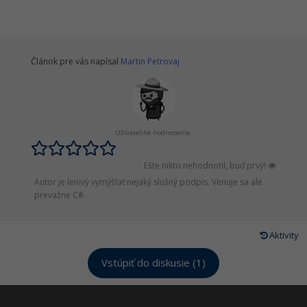
Článok pre vás napísal
Martin Petrovaj
Užívateľské hodnotenie:
Ešte nikto nehodnotil, buď prvý!
Autor je lenivý vymýšľať nejaký slušný podpis. Venuje sa ale
prevažne C#.
Aktivity
Vstúpiť do diskusie (1)