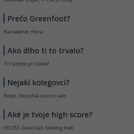
UML
-41%
Algoritmy
Prečo Greenfoot?
-10%
Umelá inteligencia
Nariadenie zhora.
Pre deti
Ako dlho ti to trvalo?
Viac
Tri týždne pri škole?
Fórum
Nejakí kolegovci?
Kurzy e-commerce
Nope, zbouchal som to sám.
Testovanie softvéru
Kurzy dizajnu
-30%
Aké je tvoje high score?
-80%
Marketing
HTML/CSS
Príbehy absolventov
-80%
692255. Good luck beating that.
WordPress
Blog
Photoshop