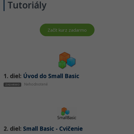
Tutoriály
-80%
Python
-80%
JavaScript
Začít kurz zadarmo
-80%
PHP
-80%
C++
-80%
Swift
1. diel:
Úvod do Small Basic
-80%
Kotlin
Nehodnotené
ZADARMO
-80%
Céčko
VB.NET
SQL
2. diel:
Small Basic - Cvičenie
-80%