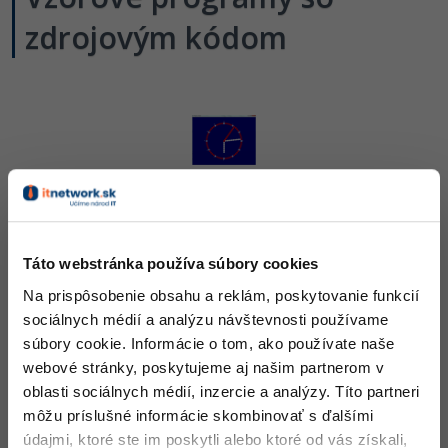
Siete
Ostatné
zdrojovým kódom
Kybernetická bezpečnost
Fórum
Elektronický podpis
Windows
Analógové hodiny vo Small Basic
Nehodnotené
136x
Táto webstránka používa súbory cookies
Na prispôsobenie obsahu a reklám, poskytovanie funkcií
sociálnych médií a analýzu návštevnosti používame
súbory cookie. Informácie o tom, ako používate naše
webové stránky, poskytujeme aj našim partnerom v
Hľadanie min vo Small Basic
oblasti sociálnych médií, inzercie a analýzy. Títo partneri
Nehodnotené
môžu príslušné informácie skombinovať s ďalšími
95x
údajmi, ktoré ste im poskytli alebo ktoré od vás získali,