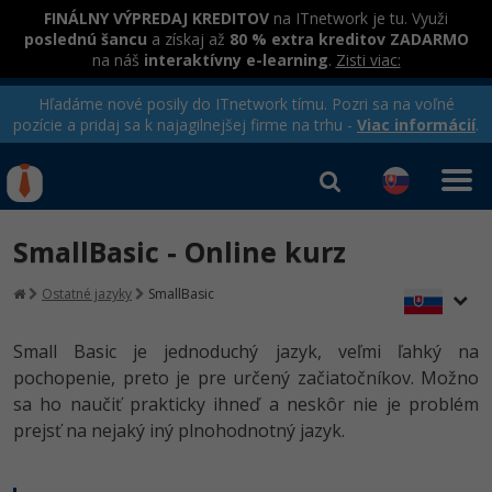
FINÁLNY VÝPREDAJ KREDITOV
na ITnetwork je tu. Využi
poslednú šancu
a získaj až
80 % extra kreditov ZADARMO
na náš
interaktívny e-learning
.
Zisti viac:
Hľadáme nové posily do ITnetwork tímu. Pozri sa na voľné
pozície a pridaj sa k najagilnejšej firme na trhu -
Viac informácií
.
Kurzy Úrad Práce
Od
0 EUR
SmallBasic - Online kurz
Prihlásiť sa
|
Registrovať
IT e-learning
Rekvalifikačné kurzy
Ostatné jazyky
SmallBasic
hradené úradom práce
Kurzy programovania
Small Basic je jednoduchý jazyk, veľmi ľahký na
Ako začať?
pochopenie, preto je pre určený začiatočníkov. Možno
sa ho naučiť prakticky ihneď a neskôr nie je problém
-80%
Java
prejsť na nejaký iný plnohodnotný jazyk.
-80%
C# .NET