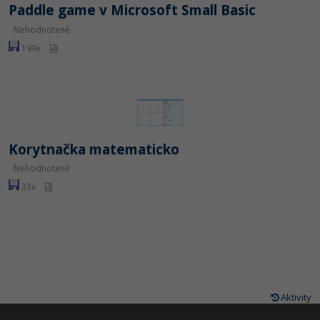
Paddle game v Microsoft Small Basic
Nehodnotené
199x
Korytnačka matematicko
Nehodnotené
33x
Aktivity