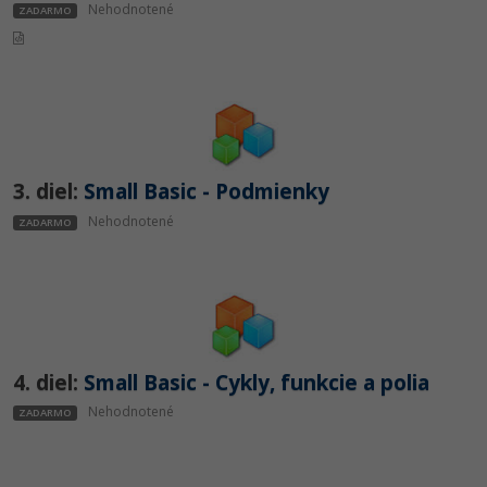
UML
Nehodnotené
ZADARMO
-41%
Algoritmy
-10%
Umelá inteligencia
Pre deti
3. diel:
Small Basic - Podmienky
Viac
Nehodnotené
ZADARMO
Fórum
Kurzy e-commerce
Testovanie softvéru
Kurzy dizajnu
4. diel:
Small Basic - Cykly, funkcie a polia
-30%
-80%
Nehodnotené
Marketing
ZADARMO
HTML/CSS
Príbehy absolventov
-80%
WordPress
Blog
Photoshop