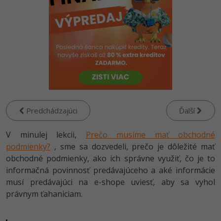
-80%
-80%
Python
WordPress
Photoshop
-80%
-30%
-80%
JavaScript
SEO
Adobe Illustrator
-80%
-30%
PHP
UX
Adobe Lightroom
-80%
-15%
C++
Business
Adobe XD
-80%
-30%
-25%
Swift
Copywriting
Adobe InDesign
Predchádzajúci
Ďalší
-80%
-80%
Kotlin
MS Office
Adobe After Effects
V minulej lekcii,
Prečo musíme mať obchodné
podmienky?
, sme sa dozvedeli, prečo je dôležité mať
-80%
-80%
Céčko
Google Dokumenty
Blender
obchodné podmienky, ako ich správne využiť, čo je to
informačná povinnosť predávajúceho a aké informácie
VB.NET
Time management
Inkscape
musí predávajúci na e-shope uviesť, aby sa vyhol
právnym ťahaniciam.
-80%
SQL
Fórum
Fotografovanie
-80%