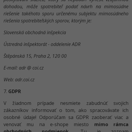
dohodou, môže spotrebiteľ podať návrh na mimosúdne
riešenie takéhoto sporu určenému subjektu mimosúdneho
riešenia spotrebiteľských sporov, ktorým je:
Slovenská obchodná inšpekcia
Ústredná inšpektorát - oddelenie ADR
Štěpánská 15, Praha 2, 120 00
E-mail: adr @
coi.cz
Web: adr.coi.cz
7.
GDPR
V žiadnom prípade nesmiete zabudnúť svojich
zákazníkov informovať o tom, ako spracovávate ich
osobné údaje! Odporúčam sa GDPR zaoberať viac a
venovať mu na e-shope miesto
mimo rámca
obchodných podmienok.
Tu je zoznam