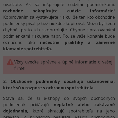
uvádzate. Ak sa inšpirujete cudzími podmienkami,
rozhodne nekopírujte cudzie informácie!
Kopírovaním sa vystavujete riziku, že ten kto obchodné
podmienky písal je tiež niekde skopíroval. Môžu byť teda
chybné, preto ich skontrolujte. Chybne spracovanými
podmienkami riskujete napr. To, že vaše konanie bude
označené ako
nečestné praktiky a zámerné
klamanie spotrebiteľa.
Vždy uveďte správne a úplné informácie o vašej
firme!
2. Obchodné podmienky obsahujú ustanovenia,
ktoré sú v rozpore s ochranou spotrebiteľa
Stáva sa, že si e-shopy do svojich obchodných
podmienok pridávajú
neplatné alebo zakázané
dojednania,
ktoré skracujú spotrebiteľa na jeho
právach. V prípadoch nesúladu vašich obchodných