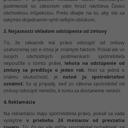
podmienok so zákonom vám hrozí návšteva Českú
obchodnou inšpekciou. Preto dbajte na to, aby ste sa
takýmto dojednaním vyhli veľkým oblúkom.
3. Nejasnosti ohľadom odstúpenia od zmluvy
To, že zákazník má právo odstúpiť od zmluvy
uzatvorenej cez e-shop je známym faktom. Pokiaľ ale vo
svojich obchodných podmienkach spotrebiteľa
nepoučíte o tomto práve,
lehota na odstúpenie od
zmluvy sa predlžuje o jeden rok.
Hoci sa jedná o
známu skutočnosť, je
nutné ju spotrebiteľovi
oznámiť.
Sú aj prípady, keď zo zákona spotrebiteľ od
zmluvy odstúpiť nemôže, k tomu sa dostaneme neskôr.
4. Reklamácia
Na reklamáciu majú spotrebitelia právo, pokiaľ sa vada
vyskytne
v priebehu 24 mesiacov od prevzatia
tovaru.
To, čo po vás môže spotrebiteľ požadovať, sa