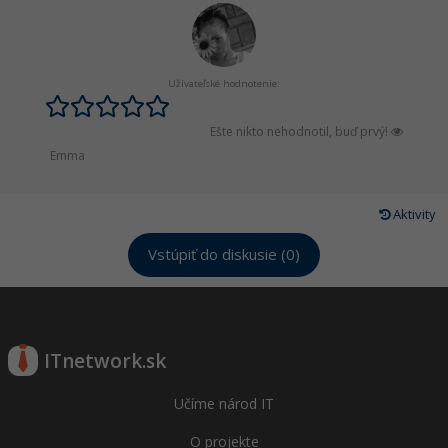
Užívateľské hodnotenie:
Ešte nikto nehodnotil, buď prvý!
Emma
Aktivity
Vstúpiť do diskusie (0)
ITnetwork.sk
Učíme národ IT
O projekte