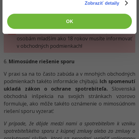
Zobraziť detaily
OK
Nezabúdajte na to, že o zákaze predaja alkoholu
osobám mladším ako 18 rokov musíte informovať
v obchodných podmienkach!
6.
Mimosúdne riešenie sporu
V praxi sa na to často zabúda a v mnohých obchodných
podmienkach takéto informácie chýbajú.
Ich spomenutí
ukladá zákon o ochrane spotrebiteľa.
Slovenská
obchodná inšpekcia na svojich stránkach vzorovo
formuluje, ako môže takéto oznámenie o mimosúdnom
riešení sporu vyzerať:
V prípade, že dôjde medzi nami a spotrebiteľom k vzniku
spotrebiteľského sporu z kúpnej zmluvy alebo zo zmluvy o
poskytovaní služieb, ktorý sa nepodarí vyriešiť vzájomnou