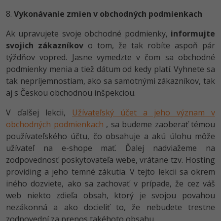
8.
Vykonávanie zmien v obchodných podmienkach
Ak upravujete svoje obchodné podmienky,
informujte
svojich zákazníkov
o tom, že tak robíte aspoň pár
týždňov vopred. Jasne vymedzte v čom sa obchodné
podmienky menia a tiež dátum od kedy platí. Vyhnete sa
tak nepríjemnostiam, ako sa samotnými zákazníkov, tak
aj s Českou obchodnou inšpekciou.
V ďalšej lekcii,
Užívateľský účet a jeho význam v
obchodných podmienkach
, sa budeme zaoberať témou
používateľského účtu, čo obsahuje a akú úlohu môže
užívateľ na e-shope mať. Ďalej nadviažeme na
zodpovednosť poskytovateľa webe, vrátane tzv. Hosting
providing a jeho temné zákutia. V tejto lekcii sa okrem
iného dozviete, ako sa zachovať v prípade, že cez váš
web niekto zdieľa obsah, ktorý je svojou povahou
nezákonná a ako docieliť to, že nebudete trestne
zodpovední za prenos takéhoto obsahu.