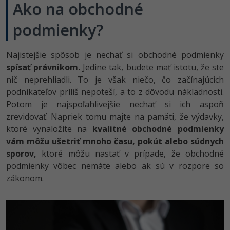
UML
Linux a UNIX
Ako na obchodné
Video
-41%
podmienky?
Algoritmy
Siete
Ostatné
-10%
Umelá inteligencia
Kybernetická bezpečnost
Fórum
Najistejšie spôsob je nechať si obchodné podmienky
spísať právnikom.
Jedine tak, budete mať istotu, že ste
Pre deti
Elektronický podpis
nič neprehliadli. To je však niečo, čo začínajúcich
podnikateľov príliš nepoteší, a to z dôvodu nákladnosti.
Viac
Windows
Potom je najspoľahlivejšie nechať si ich aspoň
zrevidovať. Napriek tomu majte na pamäti, že výdavky,
Fórum
ktoré vynaložíte na
kvalitné obchodné podmienky
vám môžu ušetriť mnoho času, pokút alebo súdnych
sporov,
ktoré môžu nastať v prípade, že obchodné
podmienky vôbec nemáte alebo ak sú v rozpore so
zákonom.