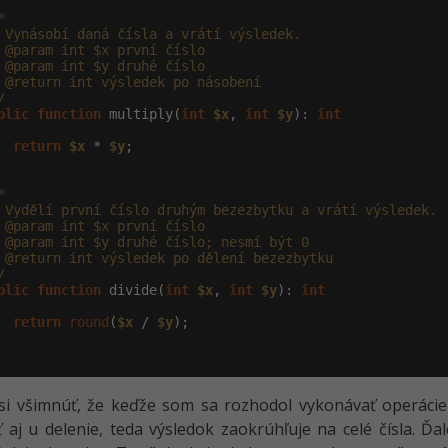


 Vynásobí daná čísla a vrátí výsledek.

 @param int $x první číslo

 @param int $y druhé číslo

 @return int výsledek po násobení

/
blic
function
 multiply(
int
$x
, 
int
$y
): 
int
return
$x
 * 
$y
;



 Vydělí první číslo druhým bezezbytku a vrátí výsledek.

 @param int $x první číslo

 @param int $y druhé číslo; nesmí být 0

 @return int výsledek po dělení bezezbytku

/
blic
function
 divide(
int
$x
, 
int
$y
): 
int
return
round
(
$x
 / 
$y
);

i všimnúť, že keďže som sa rozhodol vykonávať operácie v
 aj u delenie, teda výsledok zaokrúhľuje na celé čísla. Ďalej