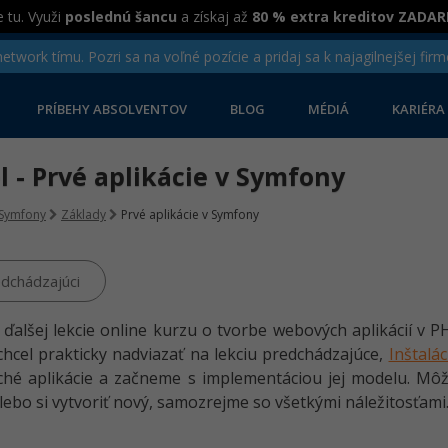
 tu. Využi
poslednú šancu
a získaj až
80 % extra kreditov ZADA
twork tímu. Pozri sa na voľné pozície a pridaj sa k najagilnejšej firm
PRÍBEHY ABSOLVENTOV
BLOG
MÉDIÁ
KARIÉRA
el - Prvé aplikácie v Symfony
Symfony
Základy
Prvé aplikácie v Symfony
dchádzajúci
u ďalšej lekcie online kurzu o tvorbe webových aplikácií v
hcel prakticky nadviazať na lekciu predchádzajúce,
Inštalá
hé aplikácie a začneme s implementáciou jej modelu. Môž
lebo si vytvoriť nový, samozrejme so všetkými náležitosťami