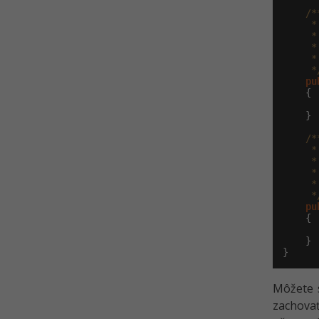
/**
     *
     *
     *
     *
     *
pu
    {

    }

/**
     *
     *
     *
     *
     *
pu
    {

    }

}
Môžete s
zachovať