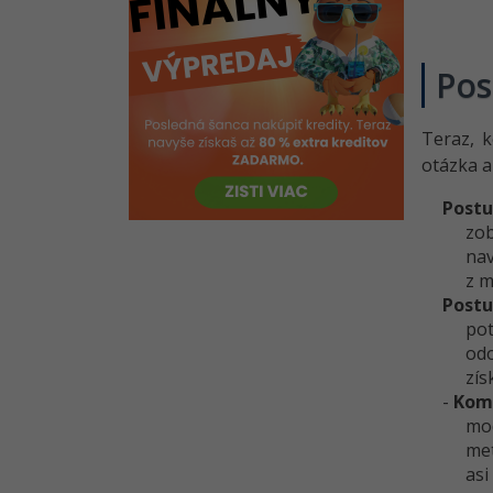
Symfony - Užívateľské
formuláre
Jednoduchý redakčný systém v
Pos
Symfony - Dokončenie projektu
Kvíz - Základy frameworku
Teraz, 
Symfóny v PHP
otázka a
Riešené úlohy k 5.-12. lekciu
frameworku Symfóny pre PHP
Postu
zob
nav
z m
Postu
pot
odo
zís
-
Komb
mod
met
asi