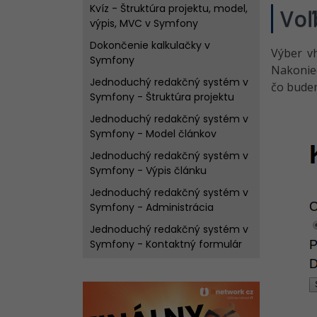
Kvíz - Štruktúra projektu, model,
Voľ
výpis, MVC v Symfony
Dokončenie kalkulačky v
Výber vh
Symfony
Nakoniec
Jednoduchý redakčný systém v
čo budem
Symfony - Štruktúra projektu
Jednoduchý redakčný systém v
Symfony - Model článkov
Jednoduchý redakčný systém v
Symfony - Výpis článku
Jednoduchý redakčný systém v
Symfony - Administrácia
Jednoduchý redakčný systém v
Symfony - Kontaktný formulár
Jednoduchý redakčný systém v
Symfony - Model užívateľov
Jednoduchý redakčný systém v