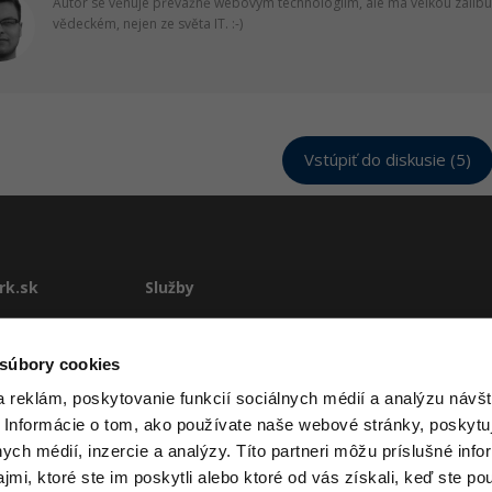
Autor se věnuje převážně webovým technologiím, ale má velkou zálib
vědeckém, nejen ze světa IT. :-)
Vstúpiť do diskusie (5)
rk.sk
Služby
te
E-learning
Rekvalifikácie
 súbory cookies
stému
Školenia
 reklám, poskytovanie funkcií sociálnych médií a analýzu návšt
Pre firmy
 Informácie o tom, ako používate naše webové stránky, poskytu
ové podmienky
nych médií, inzercie a analýzy. Títo partneri môžu príslušné info
mi, ktoré ste im poskytli alebo ktoré od vás získali, keď ste pou