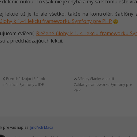
 delenie nulou. To však nie je chyba a my sa k tomu ešte vrá
j lekcie už je to ale všetko, takže na kontrolér, šablóny 
úlohy k 1.-4. lekciu frameworku Symfony pre PHP
ujúcom cvičení,
Riešené úlohy k 1.-4. lekciu frameworku S
ti z predchádzajúcich lekcií.
Predchádzajúci článok
Všetky články v sekcii
Inštalácia Symfony a IDE
Základy frameworku Symfony pre
PHP
k pre vás napísal
Jindřich Máca