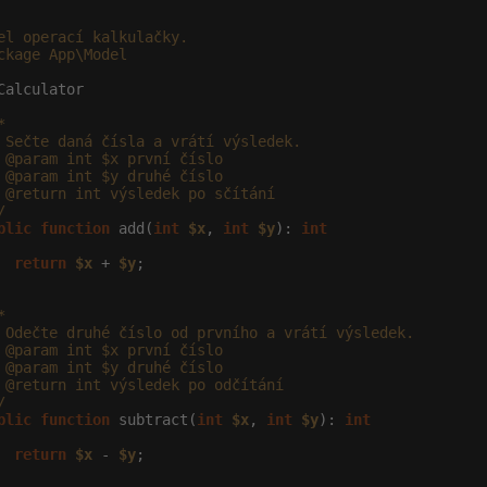
el operací kalkulačky.

ckage App\Model

Calculator



 Sečte daná čísla a vrátí výsledek.

 @param int $x první číslo

 @param int $y druhé číslo

 @return int výsledek po sčítání

/
blic
function
 add(
int
$x
, 
int
$y
): 
int
return
$x
 + 
$y
;



 Odečte druhé číslo od prvního a vrátí výsledek.

 @param int $x první číslo

 @param int $y druhé číslo

 @return int výsledek po odčítání

/
blic
function
 subtract(
int
$x
, 
int
$y
): 
int
return
$x
 - 
$y
;
