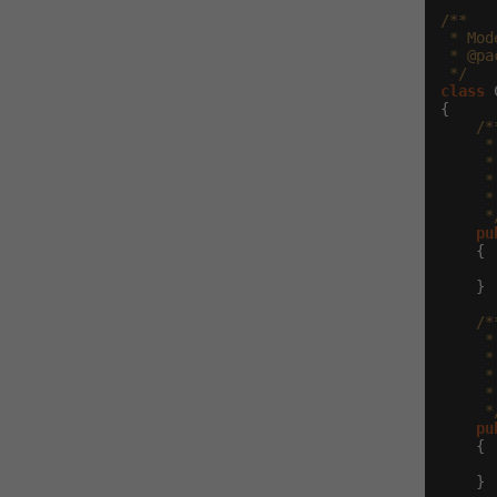
/**

 * Mod
 * @pa
 */
class
 
{

/**
     *
     *
     *
     *
     *
pu
    {

    }

/**
     *
     *
     *
     *
     *
pu
    {

    }
