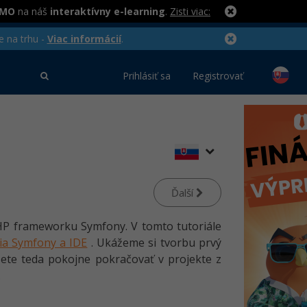
RMO
na náš
interaktívny e-learning
.
Zisti viac:
e na trhu -
Viac informácií
.
Prihlásiť sa
Registrovať
Ďalší
 PHP frameworku Symfony. V tomto tutoriále
cia Symfony a IDE
. Ukážeme si tvorbu prvý
ete teda pokojne pokračovať v projekte z
.