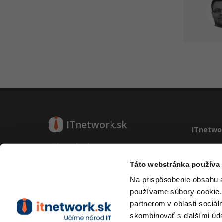
ITnetwork.sk
ITnetwo
Učíme národ IT
O projek
Reklama
Táto webstránka používa
O projekte
Vývoj sy
Na prispôsobenie obsahu a
Kontakt
používame súbory cookie.
Prevádzk
partnerom v oblasti sociál
RSS
skombinovať s ďalšími údaj