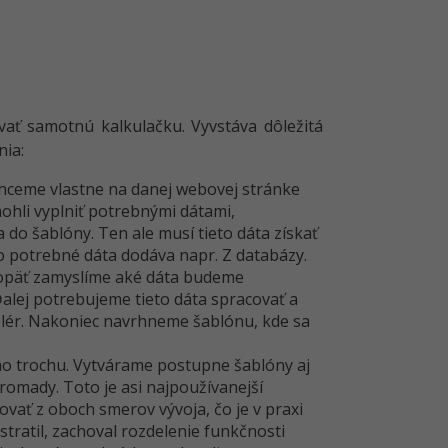
ť samotnú kalkulačku. Vyvstáva dôležitá
nia:
chceme vlastne na danej webovej stránke
ohli vyplniť potrebnými dátami,
do šablóny. Ten ale musí tieto dáta získať
 potrebné dáta dodáva napr. Z databázy.
 opäť zamyslíme aké dáta budeme
Ďalej potrebujeme tieto dáta spracovať a
lér. Nakoniec navrhneme šablónu, kde sa
ho trochu. Vytvárame postupne šablóny aj
omady. Toto je asi najpoužívanejší
ať z oboch smerov vývoja, čo je v praxi
stratil, zachoval rozdelenie funkčnosti