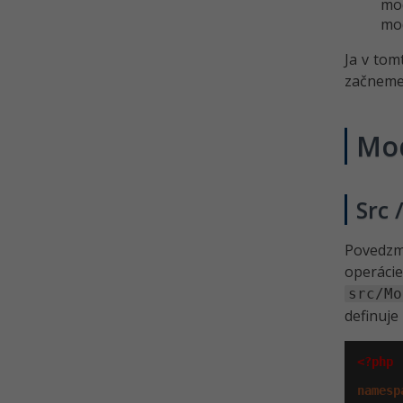
mod
mod
Ja v tom
začneme
Mo
Src 
Povedzme
operáci
src/Mo
definuje
<?php
namesp