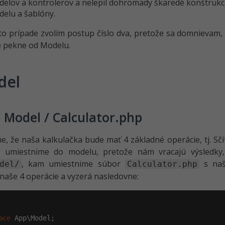
elov a kontrolerov a nelepil dohromady škaredé konštrukci
elu a šablóny.
to prípade zvolím postup číslo dva, pretože sa domnievam, 
 pekne od Modelu.
del
/ Model / Calculator.php
, že naša kalkulačka bude mať 4 základné operácie, tj. Sčít
e umiestnime do modelu, pretože nám vracajú výsledky, 
, kam umiestnime súbor
s naš
del/
Calculator.php
 naše 4 operácie a vyzerá nasledovne:
ace
 App\Model;
