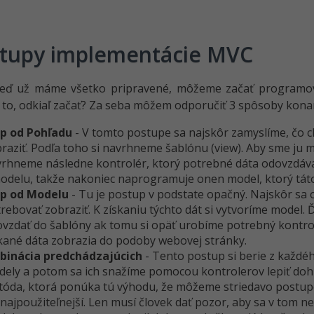
tupy implementácie MVC
keď už máme všetko pripravené, môžeme začať programova
 to, odkiaľ začať? Za seba môžem odporučiť 3 spôsoby kona
p od Pohľadu
- V tomto postupe sa najskôr zamyslíme, čo 
raziť. Podľa toho si navrhneme šablónu (view). Aby sme ju m
rhneme následne kontrolér, ktorý potrebné dáta odovzdáva 
odelu, takže nakoniec naprogramuje onen model, ktorý táto
p od Modelu
- Tu je postup v podstate opačný. Najskôr sa
rebovať zobraziť. K získaniu týchto dát si vytvoríme model. 
vzdať do šablóny ak tomu si opäť urobíme potrebný kontro
kané dáta zobrazia do podoby webovej stránky.
inácia predchádzajúcich
- Tento postup si berie z každé
ely a potom sa ich snažíme pomocou kontrolerov lepiť dohr
óda, ktorá ponúka tú výhodu, že môžeme striedavo postupov
 najpoužiteľnejší. Len musí človek dať pozor, aby sa v tom ne