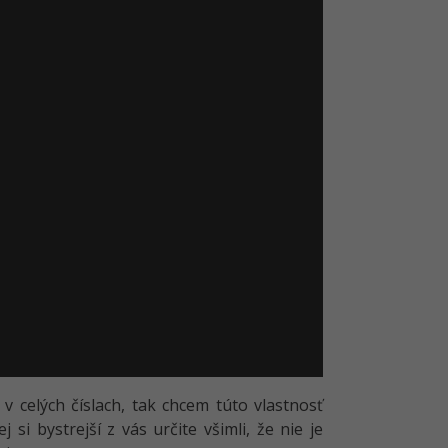
 celých číslach, tak chcem túto vlastnosť
 si bystrejší z vás určite všimli, že nie je