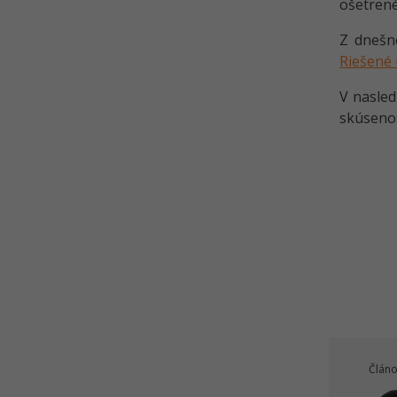
ošetrené
Z dnešne
Riešené 
V nasled
skúsenos
Článo