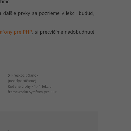
time.
a ďalšie prvky sa pozrieme v lekcii budúci,
ymfony pre PHP
, si precvičíme nadobudnuté
Preskočiť článok
(neodporúčame)
Riešené úlohy k 1.-4. lekciu
frameworku Symfony pre PHP