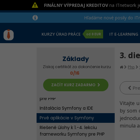
FINÁLNY VÝPREDAJ KREDITOV
na ITnetwork je
Hľadáme nové posily do ITne
KURZY ÚRAD PRÁCE
IT E-LEARNING
od
0 EUR
3. di
Základy
Získaj certifikát za dokončenie kurzu
Php
0/16
ZAČÍT KURZ ZADARMO
Pre
Úvod do Symfony frameworku
pre PHP
Vitajte 
Inštalácia Symfony a IDE
by som c
Prvé aplikácie v Symfony
jednoduc
minula a
Riešené úlohy k 1.-4. lekciu
frameworku Symfony pre PHP