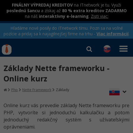
FINÁLNY VÝPREDAJ KREDITOV
na ITnetwork je tu. Využi
poslednú šancu
a získaj až
80 % extra kreditov ZADARMO
na náš
interaktívny e-learning
.
Zisti viac:
Hľadáme nové posily do ITnetwork tímu. Pozri sa na voľné
pozície a pridaj sa k najagilnejšej firme na trhu -
Viac informácií
.
Kurzy Úrad Práce
Od
0 EUR
Základy Nette frameworku -
Prihlásiť sa
|
Registrovať
IT e-learning
Rekvalifikačné kurzy
Online kurz
hradené úradom práce
Kurzy programovania
Php
Nette Framework
Základy
Ako začať?
Online kurz vás prevedie základy Nette frameworku pre
-80%
PHP, vytvoríte si jednoduchú kalkulačku a potom
Java
jednoduchý redakčný systém s užívateľskými
-80%
oprávneniami.
C# .NET