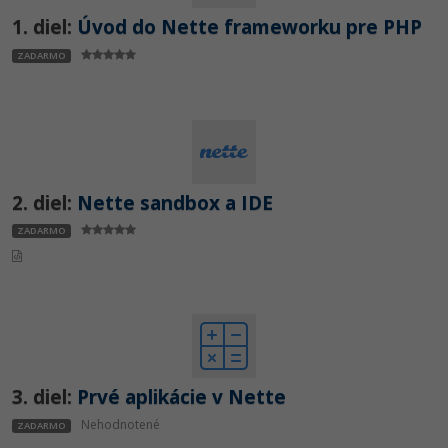
UML
1. diel:
Úvod do Nette frameworku pre PHP
-41%
Algoritmy
ZADARMO
-10%
Umelá inteligencia
Pre deti
Viac
2. diel:
Nette sandbox a IDE
ZADARMO
Fórum
Kurzy e-commerce
Testovanie softvéru
Kurzy dizajnu
-30%
-80%
Marketing
HTML/CSS
Príbehy absolventov
3. diel:
Prvé aplikácie v Nette
-80%
Nehodnotené
WordPress
ZADARMO
Blog
Photoshop