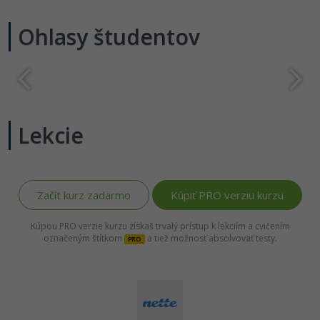
-80%
Python
Ohlasy študentov
-80%
JavaScript
-80%
PHP
-80%
C++
Lekcie
-80%
Swift
-80%
Kotlin
Začít kurz zadarmo
Kúpiť PRO verziu kurzu
-80%
Céčko
Kúpou PRO verzie kurzu získaš trvalý prístup k lekciím a cvičením
označeným štítkom
a tiež možnosť absolvovať testy.
PRO
VB.NET
SQL
-80%