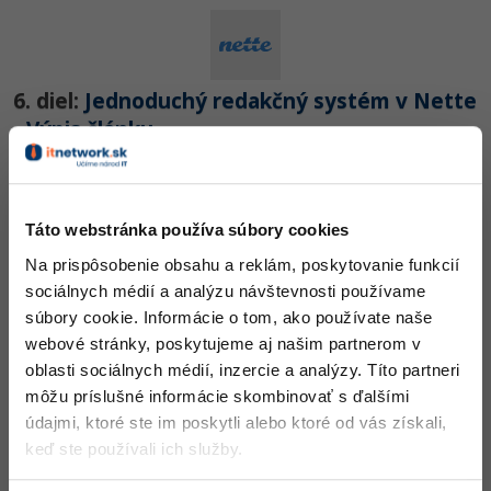
Siete
Ostatné
Kybernetická bezpečnost
Fórum
6. diel:
Jednoduchý redakčný systém v Nette
Elektronický podpis
- Výpis článku
Windows
Nehodnotené
ZADARMO
Táto webstránka používa súbory cookies
Na prispôsobenie obsahu a reklám, poskytovanie funkcií
sociálnych médií a analýzu návštevnosti používame
7. diel:
Jednoduchý redakčný systém v Nette
súbory cookie. Informácie o tom, ako používate naše
webové stránky, poskytujeme aj našim partnerom v
- Administrácia
oblasti sociálnych médií, inzercie a analýzy. Títo partneri
Nehodnotené
ZADARMO
môžu príslušné informácie skombinovať s ďalšími
údajmi, ktoré ste im poskytli alebo ktoré od vás získali,
keď ste používali ich služby.