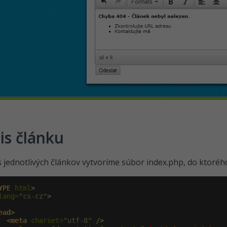
is článku
s jednotlivých článkov vytvoríme súbor index.php, do ktoré
YPE
 html
>
lang=
"cs-cz"
>
ead>
<meta
 charset=
"utf-8"
/>