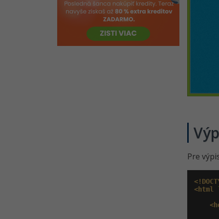
Výp
Pre výpi
<!DOCT
<html
 
<h