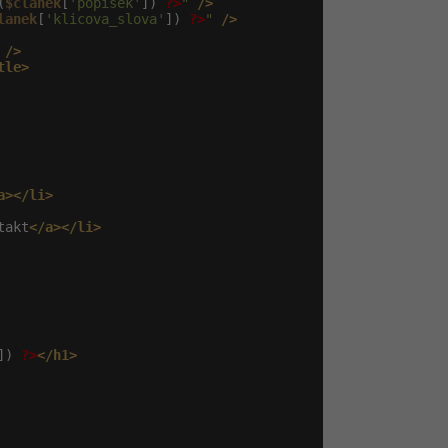
(
$clanek
[
'popisek'
]) 
?>
"
/>
lanek
[
'klicova_slova'
]) 
?>
"
/>
/>
tle>
a></li>
takt
</a></li>
]) 
?>
</h1>