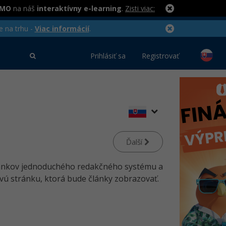
RMO
na náš
interaktívny e-learning
.
Zisti viac:
e na trhu -
Viac informácií
.
Prihlásiť sa
Registrovať
Ďalší
článkov jednoduchého redakčného systému a
vú stránku, ktorá bude články zobrazovať.