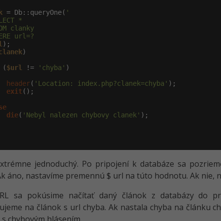
k
 = Db::queryOne(
'

LECT *

OM clanky

ERE url=?

l
clanek
)

 (
$url
 != 
'chyba'
)

header
(
'Location: index.php?clanek=chyba'
);

exit
();

se
die
(
'Nebyl nalezen chybovy clanek'
);

extrémne jednoduchý. Po pripojení k databáze sa pozrie
Ak áno, nastavíme premennú $ url na túto hodnotu. Ak nie, 
RL sa pokúsime načítať daný článok z databázy do pr
jeme na článok s url chyba. Ak nastala chyba na článku ch
e s chybovým hlásením.