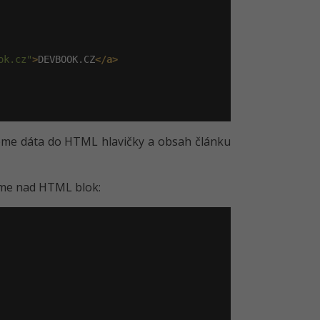
ok.cz"
>
DEVBOOK.CZ
</a>
eme dáta do HTML hlavičky a obsah článku
íme nad HTML blok: