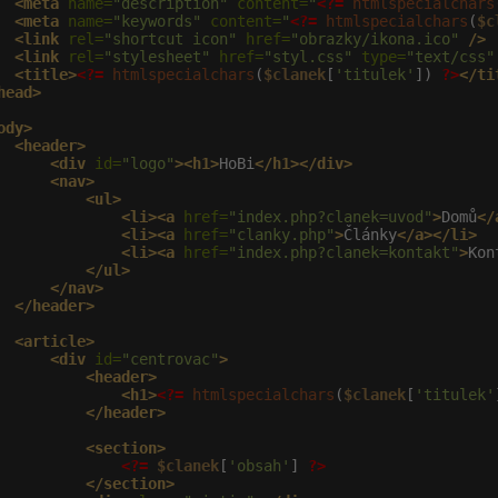
<meta
 name=
"description"
 content=
"
<?=
htmlspecialchars
<meta
 name=
"keywords"
 content=
"
<?=
htmlspecialchars
(
$c
<link
 rel=
"shortcut icon"
 href=
"obrazky/ikona.ico"
/>
<link
 rel=
"stylesheet"
 href=
"styl.css"
 type=
"text/css"
<title>
<?=
htmlspecialchars
(
$clanek
[
'titulek'
]) 
?>
</ti
head>
ody>
<header>
<div
 id=
"logo"
><h1>
HoBi
</h1></div>
<nav>
<ul>
<li><a
 href=
"index.php?clanek=uvod"
>
Domů
</
<li><a
 href=
"clanky.php"
>
Články
</a></li>
<li><a
 href=
"index.php?clanek=kontakt"
>
Kon
</ul>
</nav>
</header>
<article>
<div
 id=
"centrovac"
>
<header>
<h1>
<?=
htmlspecialchars
(
$clanek
[
'titulek'
</header>
<section>
<?=
$clanek
[
'obsah'
] 
?>
</section>