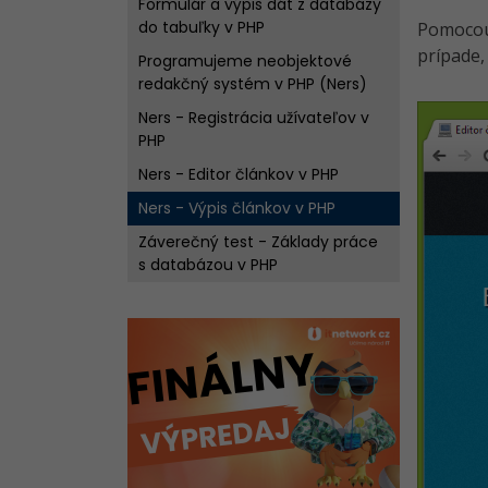
Formulár a výpis dát z databázy
do tabuľky v PHP
Pomocou 
prípade,
Programujeme neobjektové
redakčný systém v PHP (Ners)
Ners - Registrácia užívateľov v
PHP
Ners - Editor článkov v PHP
Ners - Výpis článkov v PHP
Záverečný test - Základy práce
s databázou v PHP