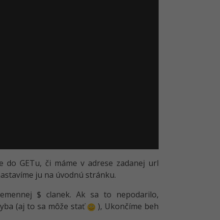
me do GETu, či máme v adrese zadanej url
nastavíme ju na úvodnú stránku.
emennej $ clanek. Ak sa to nepodarilo,
yba (aj to sa môže stať
), Ukončíme beh