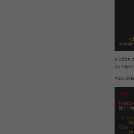
      
</
</html
V kóde o
do tela s
Ako vždy
<?php
requir
Db::co
if
 (
is
$u
else
$u