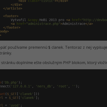
<div
 class=
"cistic"
></div>
</div>
</article>
<footer>
      Vytvořil 
&copy;
HoBi 2013 pro 
<a
 href=
"http://devbo
<a
 href=
"administrace.php"
>
Administrace
</a>
</footer>
body>
>
päť používame premennú $ clanek. Tentoraz z nej vypisuj
tránky.
 stránku doplníme ešte obslužným PHP blokom, ktorý vlož
e
(
'Db.php'
);

nnect(
'127.0.0.1'
, 
'ners_db'
, 
'root'
, 
''
);

set
(
$_GET
[
'clanek'
]))

rl
 = 
$_GET
[
'clanek'
rl
 = 
'uvod'
;
