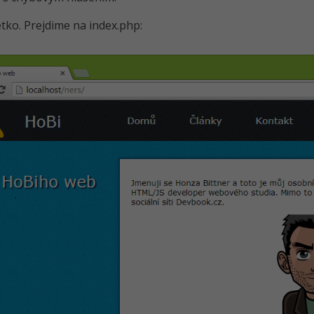
etko. Prejdime na index.php: