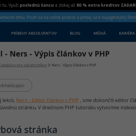
 tu. Využi
poslednú šancu
a získaj až
80 % extra kreditov ZADA
twork tímu. Pozri sa na voľné pozície a pridaj sa k najagilnejšej firm
PRÍBEHY ABSOLVENTOV
BLOG
MÉDIÁ
KARIÉRA
el - Ners - Výpis článkov v PHP
Databázy pre začiatočníkov
Ners - Výpis článkov v PHP
dchádzajúci
 lekcii,
Ners - Editor článkov v PHP
, sme dokončili editor 
i úvodnú stránku. V dnešnom PHP tutoriálu vytvoríme indexo
bová stránka