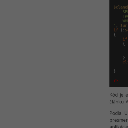
$clane
    SE
    FR
    WH
'
, 
$ur
if
 (!
$
{

if
    {

    }

el
}

?>
Kód je 
článku. 
Podľa U
presmeru
aplikáci