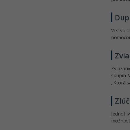
Dup
Vrstvu a
pomocou
Zvia
Zviazani
skupín. 
, Ktorá 
Zlúč
Jednotli
možností