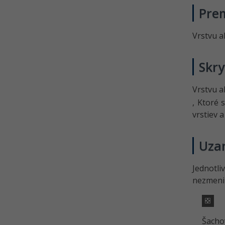
Pre
Vrstvu a
Skry
Vrstvu a
, Ktoré 
vrstiev 
Uza
Jednotl
nezmenili
Šacho