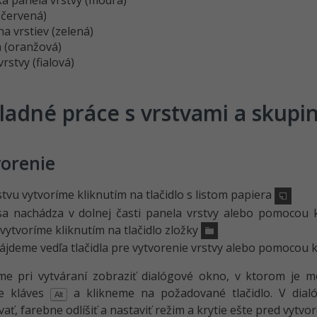
a panela vrstvy (modrá)
 (červená)
a vrstiev (zelená)
a (oranžová)
vrstvy (fialová)
ladné práce s vrstvami a skupi
orenie
tvu vytvoríme kliknutím na tlačidlo s listom papiera
sa nachádza v dolnej časti panela vrstvy alebo pomocou 
vytvoríme kliknutím na tlačidlo zložky
nájdeme vedľa tlačidla pre vytvorenie vrstvy alebo pomocou 
e pri vytváraní zobraziť dialógové okno, v ktorom je mo
e kláves
a klikneme na požadované tlačidlo. V dia
Alt
ť, farebne odlíšiť a nastaviť režim a krytie ešte pred vytvo