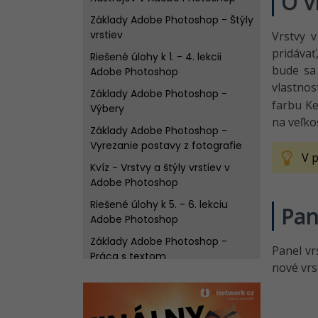
O v
Základy Adobe Photoshop - Štýly
vrstiev
Vrstvy 
pridávať
Riešené úlohy k 1. - 4. lekcii
bude sa
Adobe Photoshop
vlastnos
Základy Adobe Photoshop -
farbu Ke
Výbery
na veľko
Základy Adobe Photoshop -
Vyrezanie postavy z fotografie
V p
Kvíz - Vrstvy a štýly vrstiev v
Adobe Photoshop
Riešené úlohy k 5. - 6. lekciu
Pan
Adobe Photoshop
Základy Adobe Photoshop -
Panel vr
Práca s textom
nové vrs
Riešené úlohy k 7. lekcii Adobe
Photoshop
Kvíz - Výber a masky v Adobe