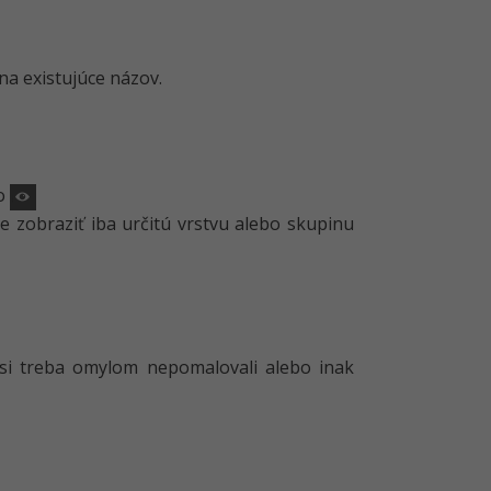
na existujúce názov.
ko
e zobraziť iba určitú vrstvu alebo skupinu
 si treba omylom nepomalovali alebo inak