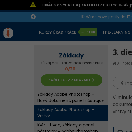
FINÁLNY VÝPREDAJ KREDITOV
na ITnetwork je
Hľadáme nové posily do ITne
KURZY ÚRAD PRÁCE
IT E-LEARNING
od
0 EUR
3. di
Základy
Získaj certifikát za dokončenie kurzu
Photo
0/30
Základy Adobe Photoshop -
ZAČÍT KURZ ZADARMO
Pre
Úvod
Základy Adobe Photoshop -
V minule
Nový dokument, panel nástrojov
dokument
Základy Adobe Photoshop -
vrstvy s
Vrstvy
Kvíz - Úvod, základy a panel
nástrojov v Adobe Photoshop