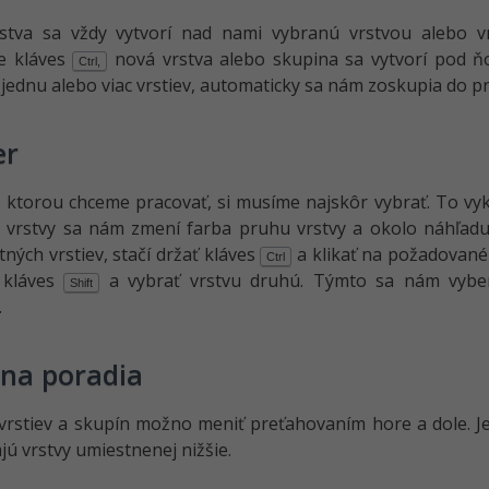
stva sa vždy vytvorí nad nami vybranú vrstvou alebo vnú
e kláves
nová vrstva alebo skupina sa vytvorí pod ňo
Ctrl,
jednu alebo viac vrstiev, automaticky sa nám zoskupia do pr
er
s ktorou chceme pracovať, si musíme najskôr vybrať. To v
 vrstvy sa nám zmení farba pruhu vrstvy a okolo náhľadu
ných vrstiev, stačí držať kláves
a klikať na požadované
Ctrl
 kláves
a vybrať vrstvu druhú. Týmto sa nám vybe
Shift
.
na poradia
vrstiev a skupín možno meniť preťahovaním hore a dole. Je
jú vrstvy umiestnenej nižšie.