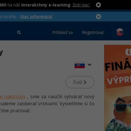
RMO
na náš
interaktívny e-learning
.
Zisti viac:
e na trhu -
Viac informácií
.
Prihlásiť sa
Registrovať
y
Ďalší
l nástrojov
, sme sa naučili vytvárať nový
budeme zaoberať vrstvami. Vysvetlíme si čo
učíme pracovať.