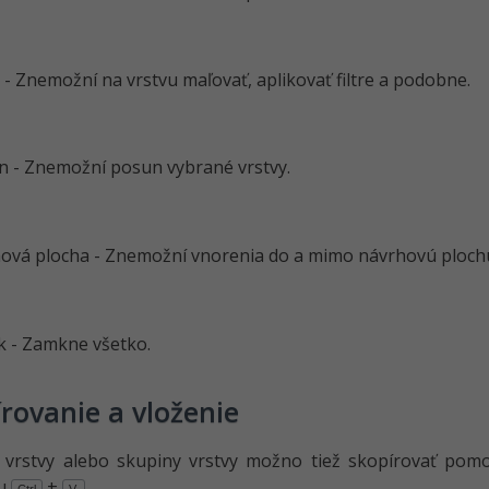
 - Znemožní na vrstvu maľovať, aplikovať filtre a podobne.
n - Znemožní posun vybrané vrstvy.
ová plocha - Znemožní vnorenia do a mimo návrhovú ploch
 - Zamkne všetko.
rovanie a vloženie
 vrstvy alebo skupiny vrstvy možno tiež skopírovať pom
u
+
Ctrl
V.