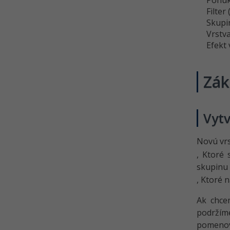
Ponuk
Riešené úlohy k 9. - 13. lekcii
Filter
Adobe Photoshop
Skupin
Vrstv
Základy Adobe Photoshop -
Efekt 
Vektorová grafika I
Základy Adobe Photoshop -
Vektorová grafika II
Zák
Základy Adobe Photoshop -
Vektorová grafika III
Vytv
Riešené úlohy k 14. - 16. lekcii
Adobe Photoshop
Novú vrs
Kvíz - Adobe Photoshop
, Ktoré 
Kvíz - Filtre, akcie a vektorová
skupinu 
grafika v Adobe Photoshop
, Ktoré 
Kvíz - Úprava fotografií - Farba,
orez, rozostrenie
Ak chcem
Kvíz - Úprava fotografií -
podržím
Doostrenie a panel
pomenova