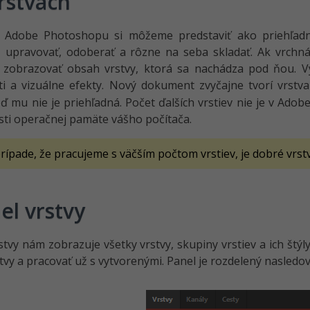
rstvách
v Adobe Photoshopu si môžeme predstaviť ako priehľadn
, upravovať, odoberať a rôzne na seba skladať. Ak vrchná
 zobrazovať obsah vrstvy, ktorá sa nachádza pod ňou. 
ti a vizuálne efekty. Nový dokument zvyčajne tvorí vrstv
ď mu nie je priehľadná. Počet ďalších vrstiev nie je v Ado
sti operačnej pamäte vášho počítača.
rípade, že pracujeme s väčším počtom vrstiev, je dobré vrs
el vrstvy
stvy nám zobrazuje všetky vrstvy, skupiny vrstiev a ich štý
tvy a pracovať už s vytvorenými. Panel je rozdelený nasledo