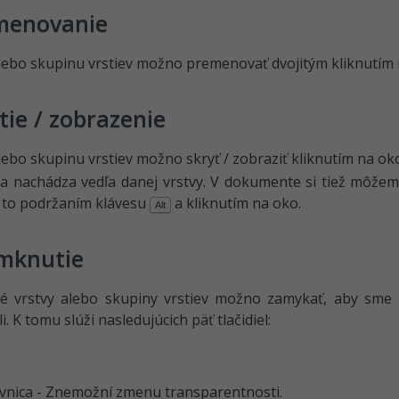
menovanie
lebo skupinu vrstiev možno premenovať dvojitým kliknutím 
tie / zobrazenie
lebo skupinu vrstiev možno skryť / zobraziť kliknutím na o
sa nachádza vedľa danej vrstvy. V dokumente si tiež môžem
a to podržaním klávesu
a kliknutím na oko.
Alt
mknutie
ivé vrstvy alebo skupiny vrstiev možno zamykať, aby sme
. K tomu slúži nasledujúcich päť tlačidiel:
vnica - Znemožní zmenu transparentnosti.