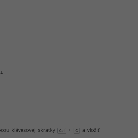
u.
ocou klávesovej skratky
+
a vložiť
Ctrl
C