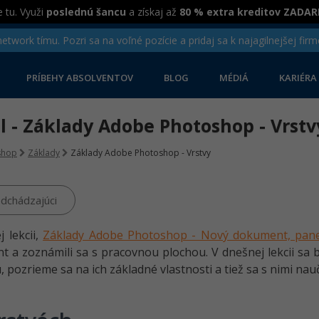
 tu. Využi
poslednú šancu
a získaj až
80 % extra kreditov ZADA
twork tímu. Pozri sa na voľné pozície a pridaj sa k najagilnejšej firm
PRÍBEHY ABSOLVENTOV
BLOG
MÉDIÁ
KARIÉRA
el - Základy Adobe Photoshop - Vrstv
shop
Základy
Základy Adobe Photoshop - Vrstvy
dchádzajúci
j lekcii,
Základy Adobe Photoshop - Nový dokument, pane
 a zoznámili sa s pracovnou plochou. V dnešnej lekcii sa 
ú, pozrieme sa na ich základné vlastnosti a tiež sa s nimi na