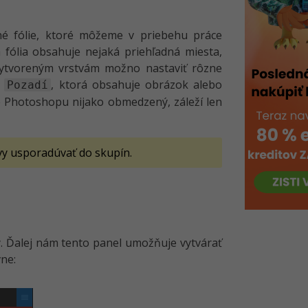
é fólie, ktoré môžeme v priebehu práce
 fólia obsahuje nejaká priehľadná miesta,
Vytvoreným vrstvám možno nastaviť rôzne
a
, ktorá obsahuje obrázok alebo
Pozadí
be Photoshopu nijako obmedzený, záleží len
tvy usporadúvať do skupín.
ly. Ďalej nám tento panel umožňuje vytvárať
vne: