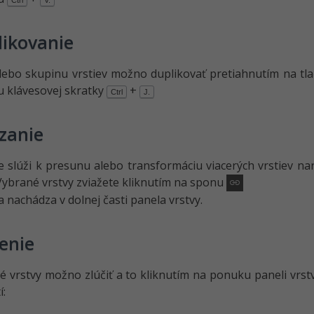
likovanie
lebo skupinu vrstiev možno duplikovať pretiahnutím na tla
 klávesovej skratky
+
Ctrl
J.
zanie
e slúži k presunu alebo transformáciu viacerých vrstiev nar
Vybrané vrstvy zviažete kliknutím na sponu
sa nachádza v dolnej časti panela vrstvy.
enie
vé vrstvy možno zlúčiť a to kliknutím na ponuku paneli vrstv
: