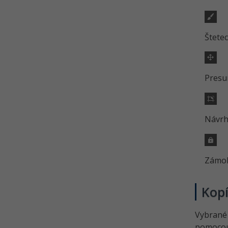
Štetec
Presu
Návrh
Zámok
Kopí
Vybrané
pomoco