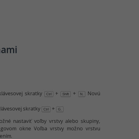
nami
klávesovej skratky
+
+
Novú
Ctrl
Shift
N.
klávesovej skratky
+
Ctrl
G.
žné nastaviť voľby vrstvy alebo skupiny,
lógovom okne Voľba vrstvy možno vrstvu
rením.