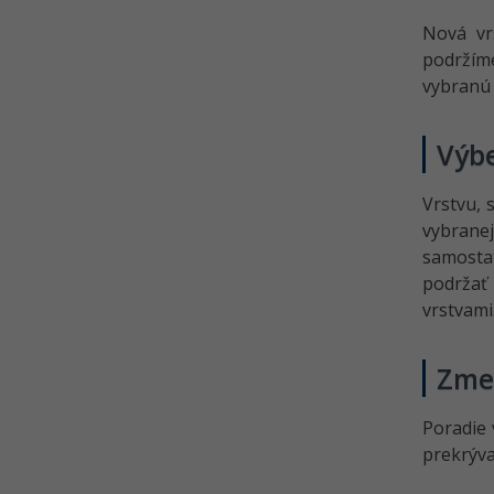
prispôsobenia
Nová vr
podržím
vybranú 
Výb
Vrstvu, 
vybranej
samostat
podržať
vrstvami
Zme
Poradie 
prekrýva