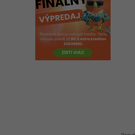
Photoshop
Základy Adobe Photoshop -
Retušovanie fotografií
Riešené úlohy k 8. lekcii Adobe
Photoshop
Základy Adobe Photoshop -
Úprava fotografií I
Základy Adobe Photoshop -
Úprava fotografií II
Základy Adobe Photoshop -
Úprava fotografií III
Základy Adobe Photoshop -
Úprava fotografií IV
Kvíz - Písma a retušovacie
nástroje v Adobe Photoshop
Základy Adobe Photoshop -
Galéria filtrov a Akcie