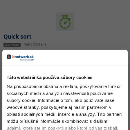
-30%
Médiá
-80%
SEO
Adobe Illustrator
Kariéra
-30%
UX
Adobe Lightroom
-15%
Business
Quick sort
Adobe XD
Nehodnotené
ZADARMO
-30%
-25%
Copywriting
Adobe InDesign
-80%
MS Office
Adobe After Effects
-80%
Google Dokumenty
Blender
Táto webstránka používa súbory cookies
Dolný odhad zložitosti problému triedenia
Na prispôsobenie obsahu a reklám, poskytovanie funkcií
Time management
Inkscape
sociálnych médií a analýzu návštevnosti používame
Nehodnotené
ZADARMO
súbory cookie. Informácie o tom, ako používate naše
-80%
Fórum
Fotografovanie
webové stránky, poskytujeme aj našim partnerom v
oblasti sociálnych médií, inzercie a analýzy. Títo partneri
Linux a UNIX
Video
-36%
môžu príslušné informácie skombinovať s ďalšími
údajmi, ktoré ste im poskytli alebo ktoré od vás získali,