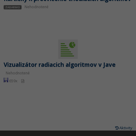
Nehodnotené
ZADARMO
Vizualizátor radiacich algoritmov v Jave
Nehodnotené
659x
Aktivity