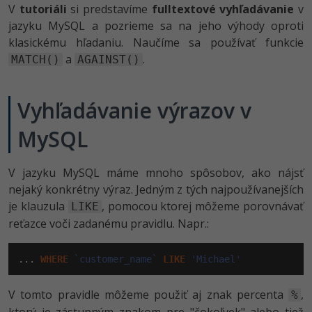
V
tutoriáli
si predstavíme
fulltextové vyhľadávanie
v
-80%
-80%
Python
WordPress
Photoshop
jazyku MySQL a pozrieme sa na jeho výhody oproti
klasickému hľadaniu. Naučíme sa používať funkcie
-80%
-30%
-80%
JavaScript
SEO
Adobe Illustrator
a
.
MATCH()
AGAINST()
-80%
-30%
PHP
UX
Adobe Lightroom
Vyhľadávanie výrazov v
-80%
-15%
C++
Business
Adobe XD
MySQL
-80%
-30%
-25%
Swift
Copywriting
Adobe InDesign
V jazyku MySQL máme mnoho spôsobov, ako nájsť
-80%
-80%
Kotlin
MS Office
Adobe After Effects
nejaký konkrétny výraz. Jedným z tých najpoužívanejších
je klauzula
, pomocou ktorej môžeme porovnávať
LIKE
-80%
-80%
Céčko
Google Dokumenty
Blender
reťazce voči zadanému pravidlu. Napr.:
VB.NET
Time management
Inkscape
... 
WHERE
`customer_name`
LIKE
'Michael'
-80%
SQL
Fórum
Fotografovanie
V tomto pravidle môžeme použiť aj znak percenta
,
%
-80%