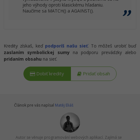
jeho výhody oproti klasickému hľadaniu.
Naučíme sa MATCH() a AGAINST().
Kredity získaš, keď
podporíš našu sieť
. To môžeš urobiť buď
zaslaním symbolickej sumy
na podporu prevádzky alebo
pridaním obsahu
na sieť.
Dobiť kredity
Pridať obsah
Článok pre vás napísal
Matěj Eliáš
Autor se věnuje programování webových aplikací. Zajímá se