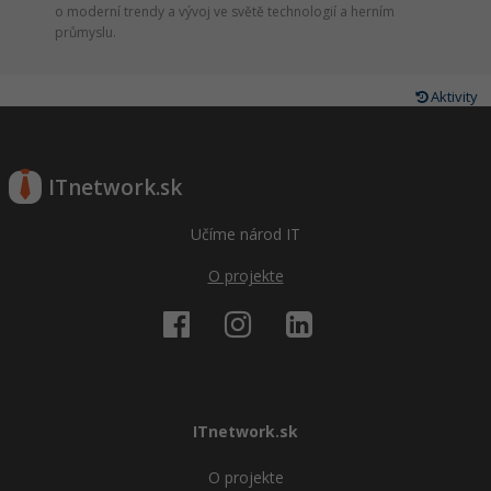
o moderní trendy a vývoj ve světě technologií a herním
průmyslu.
Aktivity
ITnetwork.sk
Učíme národ IT
O projekte
ITnetwork.sk
O projekte