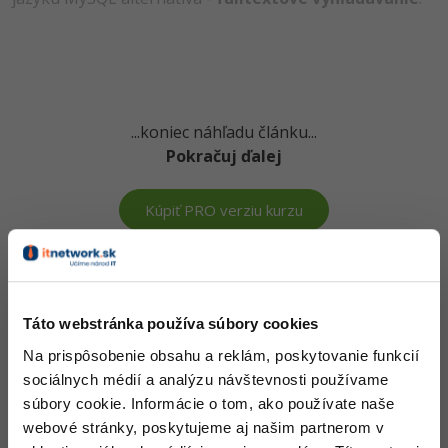
...koniec náhľadu článku...
Pokračuj ďalej
Kúpiť PRO verziu kurzu
Vedomosti v hodnote stoviek tisíc získaš za pár eur
Došiel si až sem a to je super! Veríme, že ti prvé lekcie
Táto webstránka používa súbory cookies
ukázali niečo nového a užitočného.
Na prispôsobenie obsahu a reklám, poskytovanie funkcií
Chceš v kurze pokračovať? Prejdi do
prémiové sekcie
.
sociálnych médií a analýzu návštevnosti používame
súbory cookie. Informácie o tom, ako používate naše
webové stránky, poskytujeme aj našim partnerom v
Obsah článku spadá pod licenciu
Premium
, kúpou článku súhlasíš