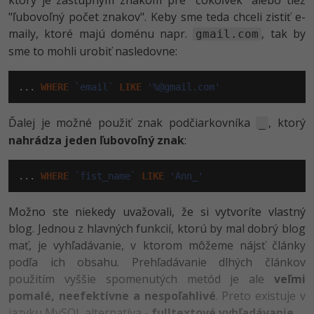
ktorý je zástupným znakom pre "čokoľvek" alebo tiež
UML
Linux a UNIX
Video
"ľubovoľný počet znakov". Keby sme teda chceli zistiť e-
-41%
maily, ktoré majú doménu napr.
, tak by
Algoritmy
gmail.com
Siete
Ostatné
sme to mohli urobiť nasledovne:
-10%
Umelá inteligencia
Kybernetická bezpečnost
Fórum
... 
WHERE
`email`
LIKE
'%@gmail.com'
Pre deti
Elektronický podpis
Ďalej je možné použiť znak podčiarkovníka
, ktorý
_
Viac
Windows
nahrádza jeden ľubovoľný znak
:
Fórum
... 
WHERE
`fist_name`
LIKE
'Ann_'
Možno ste niekedy uvažovali, že si vytvoríte vlastný
blog. Jednou z hlavných funkcií, ktorú by mal dobrý blog
mať, je vyhľadávanie, v ktorom môžeme nájsť články
podľa ich obsahu. Prehľadávanie dlhých článkov
použitím vyššie spomenutých metód je ale
veľmi
pomalé, neefektívne a nespoľahlivé
. Preto existuje v
jazyku MySQL alternatíva -
fulltextové vyhľadávanie
.