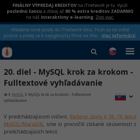
FINÁLNY VÝPREDAJ KREDITOV
na ITnetwork je tu. Využi
poslednú šancu
a získaj až
80 % extra kreditov ZADARMO
na náš
interaktívny e-learning
.
Zisti viac:
Hľadáme nové posily do ITnetwork tímu. Pozri sa na voľné
pozície a pridaj sa k najagilnejšej firme na trhu -
Viac informácií
.
Kurzy Úrad Práce
Od
0 EUR
20. diel - MySQL krok za krokom -
Prihlásiť sa
|
Registrovať
IT e-learning
Rekvalifikačné kurzy
Fulltextové vyhľadávanie
hradené úradom práce
Príbehy absolventov
Kurzy programovania
MySQL
MySQL krok za krokom - Fulltextové
vyhľadávanie
Blog
Ako začať?
Kurzy e-commerce
Médiá
-80%
V predchádzajúcom cvičení,
Riešené úlohy k 18.-19. lekcii
Java
Testovanie softvéru
Kurzy dizajnu
MySQL/MariaDB
, sme si precvičili získané skúsenosti z
Kariéra
-80%
predchádzajúcich lekcií.
-30%
-80%
C# .NET
Marketing
HTML/CSS