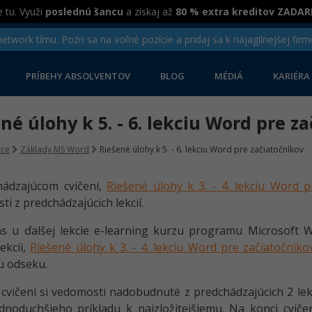
 tu. Využi
poslednú šancu
a získaj až
80 % extra kreditov ZADA
twork tímu. Pozri sa na voľné pozície a pridaj sa k najagilnejšej firm
PRÍBEHY ABSOLVENTOV
BLOG
MÉDIÁ
KARIÉRA
né úlohy k 5. - 6. lekciu Word pre z
ice
Základy MS Word
Riešené úlohy k 5. - 6. lekciu Word pre začiatočníkov
hádzajúcom cvičení,
Riešené úlohy k 3. - 4. lekciu Word p
ti z predchádzajúcich lekcií.
s u ďalšej lekcie e-learning kurzu programu Microsoft W
lekcii,
Riešené úlohy k 3. - 4. lekciu Word pre začiatočníko
 odseku.
cvičení si vedomosti nadobudnuté z predchádzajúcich 2 le
dnoduchšieho príkladu k najzložitejšiemu. Na konci cvič