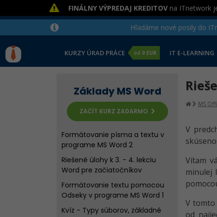
FINÁLNY VÝPREDAJ KREDITOV
na ITnetwork je
Hľadáme nové posily do ITne
Úvod do programu Microsoft
Word
KURZY ÚRAD PRÁCE
IT E-LEARNING
od
0 EUR
Riešené úlohy k 1. - 2. lekciu Word
pre začiatočníkov
Rieše
Histórie Wordu, typy súborov a
Základy MS Word
základné operácie
MS Off
Formátovanie písma a textu v
ZAČÍT KURZ ZADARMO
programe MS Word 1
V predc
Formátovanie písma a textu v
skúsenos
programe MS Word 2
Riešené úlohy k 3. - 4. lekciu
Vítam vá
Word pre začiatočníkov
minulej 
pomocou
Formátovanie textu pomocou
Odseky v programe MS Word 1
V tomto 
Kvíz - Typy súborov, základné
od najje