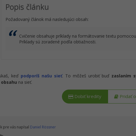
Popis článku
Požadovaný článok má nasledujúci obsah:
Cvičenie obsahuje príklady na formátovanie textu pomoc
Príklady sú zoradené podľa obtiažnosti.
ískaš, keď
podporíš našu sieť
. To môžeš urobiť buď
zaslaním 
 obsahu
na sieť.
Dobiť kredity
Pridať 
k pre vás napísal
Daniel Rössner