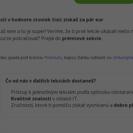
i v hodnote stoviek tisíc získaš za pár eur
i až sem a to je super! Veríme, že ti prvé lekcie ukázali nieč
kurze pokračovať? Prejdi do
prémiové sekcie
.
nku spadá pod licenciu
Premium
, kúpou článku súhlasíš so
zmluvným
Čo od nás v ďalších lekciách dostaneš?
Prístup k jednotlivým lekciám podľa spôsobu obstarani
Kvalitné znalosti
v oblasti IT.
Zručnosti, ktoré ti pomôžu získať vysnívanú a
dobre p