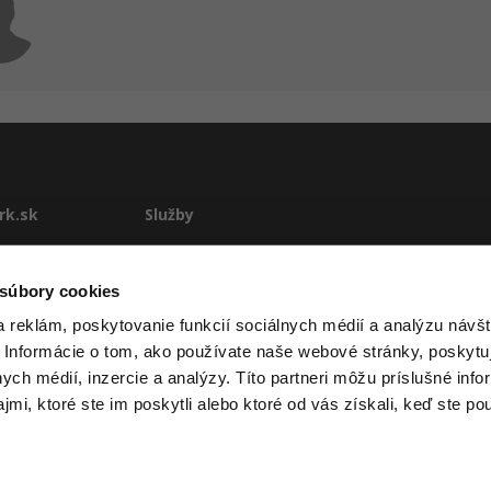
rk.sk
Služby
te
E-learning
Rekvalifikácie
 súbory cookies
stému
Školenia
 reklám, poskytovanie funkcií sociálnych médií a analýzu návšt
Pre firmy
 Informácie o tom, ako používate naše webové stránky, poskytu
ové podmienky
nych médií, inzercie a analýzy. Títo partneri môžu príslušné info
mi, ktoré ste im poskytli alebo ktoré od vás získali, keď ste pou