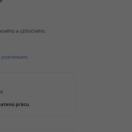
o nového a užitočného.
i podmienkami
.
a.
latenú prácu
.