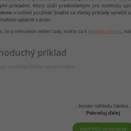
ými príkladmi, ktorý slúži predovšetkým pre kontrolu sp
deme v cvičení používať. Snažte sa všetky príklady vyriešiť sa
nalosti uplatniť v praxi.
e, že si nebudete vedieť rady, vráťte sa k
lekciám z kurzu
, kd
noduchý príklad
úci novinový článok upravte takto:
...koniec náhľadu článku...
Pokračuj ďalej
Kúpiť PRO verziu kurzu