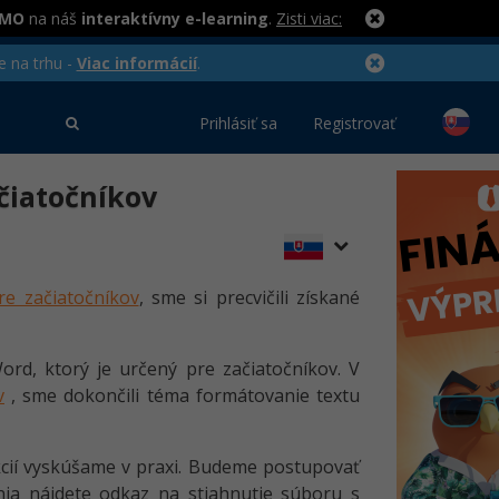
RMO
na náš
interaktívny e-learning
.
Zisti viac:
e na trhu -
Viac informácií
.
Prihlásiť sa
Registrovať
ačiatočníkov
re začiatočníkov
, sme si precvičili získané
ord, ktorý je určený pre začiatočníkov. V
v
, sme dokončili téma formátovanie textu
kcií vyskúšame v praxi. Budeme postupovať
enia nájdete odkaz na stiahnutie súboru s