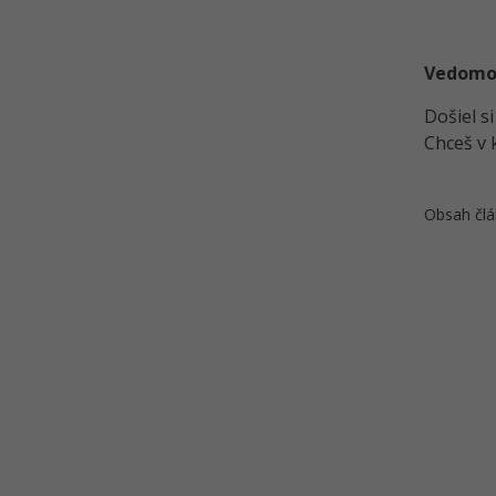
Vzhľad stránky v aplikácii MS
Word
Vedomost
Základné objekty v MS Word 1
Došiel s
Kvíz - Formátovanie textu
Chceš v 
pomocou odseku a štýly v MS
Word
Riešené úlohy k 9. lekcii Word pre
Obsah člá
začiatočníkov
Základné objekty v MS Word 2
Riešené úlohy k 10. lekcii Word
pre začiatočníkov
Kvíz - zarážky, číslovanie a
základné vyhľadávanie v MS
Word
Riešené úlohy k 11. lekcii Word pre
začiatočníkov
Tabuľky v MS Word