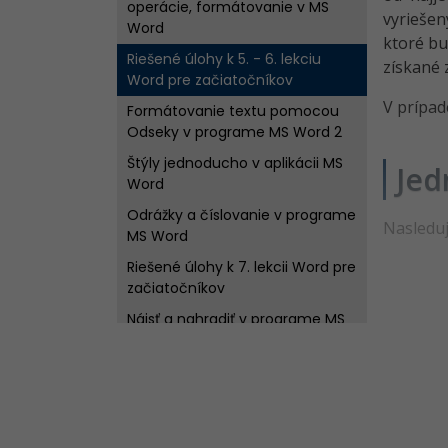
operácie, formátovanie v MS
vyriešen
Word
ktoré bu
Riešené úlohy k 5. - 6. lekciu
získané z
Word pre začiatočníkov
V prípad
Formátovanie textu pomocou
Odseky v programe MS Word 2
Štýly jednoducho v aplikácii MS
Jed
Word
Odrážky a číslovanie v programe
Nasleduj
MS Word
Riešené úlohy k 7. lekcii Word pre
začiatočníkov
Nájsť a nahradiť v programe MS
Word
Hlavičky a päty v programe MS
Word
Riešené úlohy k 8. lekcii Word pre
začiatočníkov