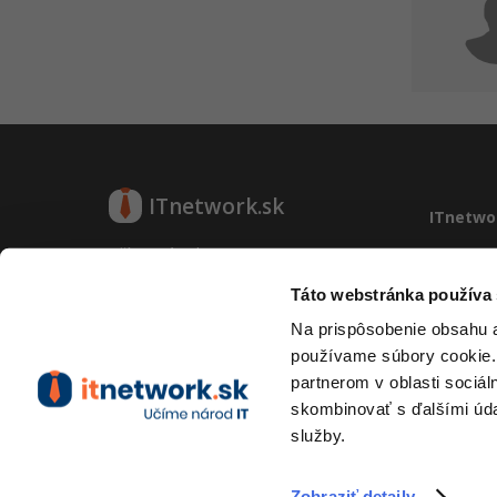
ITnetwork.sk
ITnetwo
Učíme národ IT
O projek
Reklama
Táto webstránka používa
O projekte
Vývoj sy
Na prispôsobenie obsahu a
Kontakt
používame súbory cookie.
Prevádzk
partnerom v oblasti sociál
RSS
skombinovať s ďalšími údaj
služby.
Zobraziť detaily