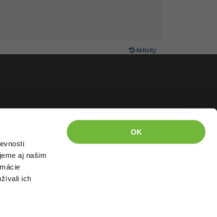
Aktivity
OK
evnosti
jeme aj našim
rmácie
žívali ich