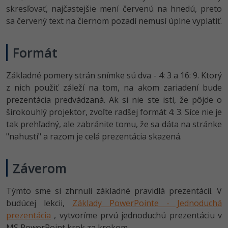
skresľovať, najčastejšie mení červenú na hnedú, preto
sa červený text na čiernom pozadí nemusí úplne vyplatiť.
Formát
Základné pomery strán snímke sú dva - 4: 3 a 16: 9. Ktorý
z nich použiť záleží na tom, na akom zariadení bude
prezentácia predvádzaná. Ak si nie ste istí, že pôjde o
širokouhlý projektor, zvoľte radšej formát 4: 3. Síce nie je
tak prehľadný, ale zabránite tomu, že sa dáta na stránke
"nahustí" a razom je celá prezentácia skazená.
Záverom
Týmto sme si zhrnuli základné pravidlá prezentácií. V
budúcej lekcii,
Základy PowerPointe - Jednoduchá
prezentácia
, vytvoríme prvú jednoduchú prezentáciu v
MS PowerPoint krok za krokom.