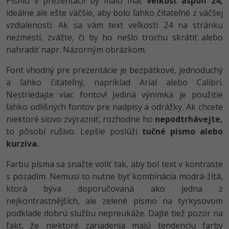
Písmo v prezentácii by malo mať
veľkosť aspoň 24,
ideálne ale ešte väčšie, aby bolo ľahko čitateľné z väčšej
vzdialenosti. Ak sa vám text veľkosti 24 na stránku
nezmestí, zvážte, či by ho nešlo trochu skrátiť alebo
nahradiť napr. Názorným obrázkom.
Font vhodný pre prezentácie je bezpätkové, jednoduchý
a ľahko čitateľný, napríklad Arial alebo Calibri.
Nestriedajte viac fontov! Jediná výnimka je použitie
ľahko odlišných fontov pre nadpisy a odrážky. Ak chcete
niektoré slovo zvýrazniť, rozhodne ho
nepodtrhávejte,
to pôsobí rušivo. Lepšie poslúži
tučné písmo alebo
kurzíva.
Farbu písma sa snažte voliť tak, aby bol text v kontraste
s pozadím. Nemusí to nutne byť kombinácia modrá-žltá,
ktorá býva doporučovaná ako jedna z
nejkontrastnějších, ale zelené písmo na tyrkysovom
podklade dobrú službu nepreukáže. Dajte tiež pozor na
fakt, že niektoré zariadenia majú tendenciu farby