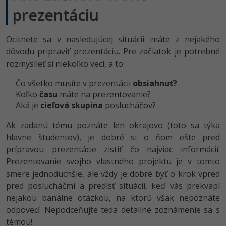
prezentáciu
Ocitnete sa v nasledujúcej situácii: máte z nejakého
dôvodu pripraviť prezentáciu. Pre začiatok je potrebné
rozmyslieť si niekoľko vecí, a to:
Čo všetko musíte v prezentácii
obsiahnuť?
Koľko
času
máte na prezentovanie?
Aká je
cieľová skupina
poslucháčov?
Ak zadanú tému poznáte len okrajovo (toto sa týka
hlavne študentov), je dobré si o ňom ešte pred
prípravou prezentácie zistiť čo najviac informácií.
Prezentovanie svojho vlastného projektu je v tomto
smere jednoduchšie, ale vždy je dobré byť o krok vpred
pred poslucháčmi a predísť situácii, keď vás prekvapí
nejakou banálne otázkou, na ktorú však nepoznáte
odpoveď. Nepodceňujte teda detailné zoznámenie sa s
témou!