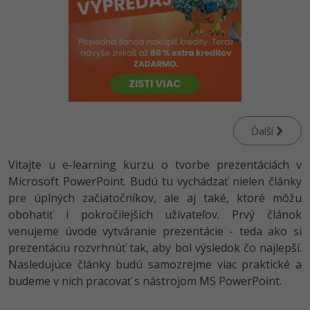
-80%
Python
WordPress
-80%
-30%
JavaScript
SEO
-80%
PHP
UX
-80%
C++
Business
Ďalší
-80%
-30%
Swift
Copywriting
Vitajte u e-learning kurzu o tvorbe prezentáciách v
-80%
-80%
Microsoft PowerPoint. Budú tu vychádzať nielen články
Kotlin
MS Office
pre úplných začiatočníkov, ale aj také, ktoré môžu
-80%
Céčko
obohatiť i pokročilejších užívateľov. Prvý článok
Google Dokumenty
venujeme úvode vytváranie prezentácie - teda ako si
VB.NET
prezentáciu rozvrhnúť tak, aby bol výsledok čo najlepší.
Time management
Nasledujúce články budú samozrejme viac praktické a
SQL
budeme v nich pracovať s nástrojom MS PowerPoint.
Fórum
-80%