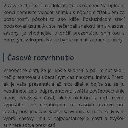
V závere zhrňte tá najdôležitejšia oznámení. Na úplnom
konci nemusíte vkladať snímku s nápisom "Ďakujem za
pozornosť", pôsobí to ako klišé. Poslucháčom stačí
poďakovať ústne. Ak ste nečerpali znalosti len z vlastnej
zásoby, je vhodnejšie ukončiť prezentáciu snímkou s
použitými
zdrojmi.
Na tie by ste nemali zabudnúť nikdy.
Časové rozvrhnutie
Všeobecne platí, že je lepšie skončiť o pár minút skôr,
než preťahovať a uberať tým čas niekomu inému. Preto,
ak je vaša prezentácia až moc dlhá a bojíte sa, že ju
nestihnete celú odprezentovať, zvážte zovšeobecnenie
menej dôležitých častí, alebo niektoré z nich rovno
vypustite. Tiež nezabudnite na časovú rezervu pre
otázky poslucháčov. Radšej sa vyhnite situácii, kedy vám
vyprší časový limit v najpodstatnejšie časti a zvyšok
stihnete sotva preklikať!