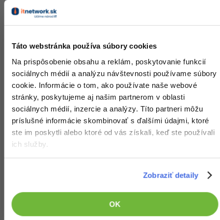
prezentácie
Text
Táto webstránka používa súbory cookies
Na prispôsobenie obsahu a reklám, poskytovanie funkcií
Snímky v prezentácii slúži ako osnova ako pre
sociálnych médií a analýzu návštevnosti používame súbory
prednášajúceho, tak pre poslucháčov. Malo by sa na
cookie. Informácie o tom, ako používate naše webové
nich vyskytovať len
minimum textu,
nepoužívajte stále
stránky, poskytujeme aj našim partnerom v oblasti
dookola tie isté slová, ktorá potom už nie sú
sociálnych médií, inzercie a analýzy. Títo partneri môžu
nevyhnutné na pochopenie významu a len zaberajú
príslušné informácie skombinovať s ďalšími údajmi, ktoré
miesto. Dôraz by sa mal klásť hlavne na stručnosť a
ste im poskytli alebo ktoré od vás získali, keď ste používali
prehľadnosť. Ak máte k dispozícii ďalší monitor, môžete
ich služby.
si s pomocou poznámok pridať do prezentácie aj ďalšie
texty, ktoré poslucháči (na rozdiel od vás) neuvidia.
Zobraziť detaily
Väčšina užívateľov sa snaží dodržiavať
pravidlo 5x5,
teda päť riadkov s piatimi slovami, maximum je 7x7, kedy
OK
už prezentácia začína vyzerať skôr ako textový
dokument. V takom prípade nebude z diaľky
malý text