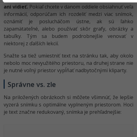
ani vidieť.
Pokiaľ chcete v danom oddiele obsiahnuť veľa
informácií, odporúčam ich rozdeliť medzi viac snímok,
oznámiť je poslucháčom ústne, ak sú ľahko
zapamätateľné, alebo používať skôr grafy, obrázky a
tabuľky. Tým sa budem podrobnejšie venovať v
niektorej z ďalších lekcií.
Snažte sa tiež umiestniť text na stránku tak, aby okolo
nebolo moc nevyužitého priestoru, na druhej strane nie
je nutné voľný priestor vypĺňať nadbytočnými kliparty.
Správne vs. zle
Na priložených obrázkoch si môžete všimnúť, že lepšie
vyzerá snímku s optimálne vyplneným priestorom. Hoci
je text značne redukovaný, snímka je prehľadnejšie: