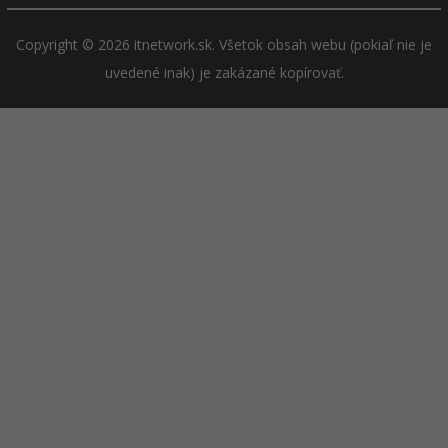
Copyright © 2026 itnetwork.sk. Všetok obsah webu (pokiaľ nie je
uvedené inak) je zakázané kopírovať.