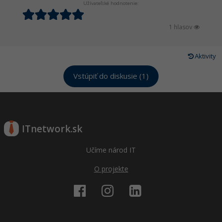
Užívateľské hodnotenie:
1 hlasov
Aktivity
Vstúpiť do diskusie (1)
ITnetwork.sk
Učíme národ IT
O projekte