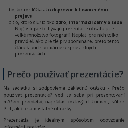
-15%
Adobe XD
tie, ktoré slúžia ako
doprovod k hovorenému
prejavu
-25%
Adobe InDesign
a tie, ktoré slúžia ako
zdroj informácií samy o sebe.
Najčastejšie to bývajú prezentácie obsahujúce
veľké množstvo fotografií. Neplatí pre nich toľko
Adobe After Effects
pravidiel, ako pre tie prv spomínané, preto tento
-80%
článok bude primárne o sprievodných
Blender
prezentáciách.
Inkscape
Prečo používať prezentácie?
-80%
Fotografovanie
Na začiatku si zodpovieme základnú otázku - Prečo
Video
používať prezentácie? Veď za seba pri prezentovaní
môžem premietať napríklad textový dokument, súbor
Ostatné
PDF, alebo samostatné obrázky ...
Fórum
Prezentácia je ideálnym spôsobom odovzdanie
informácií, pretože: