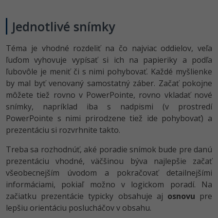
Jednotlivé snímky
Téma je vhodné rozdeliť na čo najviac oddielov, veľa
ľuďom vyhovuje vypísať si ich na papieriky a podľa
ľubovôle je meniť či s nimi pohybovať. Každé myšlienke
by mal byť venovaný samostatný záber. Začať pokojne
môžete tiež rovno v PowerPointe, rovno vkladať nové
snímky, napríklad iba s nadpismi (v prostredí
PowerPointe s nimi prirodzene tiež ide pohybovať) a
prezentáciu si rozvrhnite takto.
Treba sa rozhodnúť, aké poradie snímok bude pre danú
prezentáciu vhodné, väčšinou býva najlepšie začať
všeobecnejším úvodom a pokračovať detailnejšími
informáciami, pokiaľ možno v logickom poradí. Na
začiatku prezentácie typicky obsahuje aj
osnovu
pre
lepšiu orientáciu poslucháčov v obsahu.