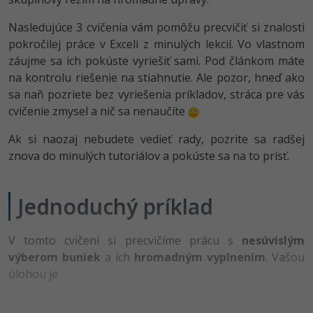
-80%
Python
WordPress
Nasledujúce 3 cvičenia vám pomôžu precvičiť si znalosti
pokročilej práce v Exceli z minulých lekcií. Vo vlastnom
-80%
-30%
JavaScript
SEO
záujme sa ich pokúste vyriešiť sami. Pod článkom máte
na kontrolu riešenie na stiahnutie. Ale pozor, hneď ako
-80%
PHP
UX
sa naň pozriete bez vyriešenia príkladov, stráca pre vás
cvičenie zmysel a nič sa nenaučíte
-80%
C++
Business
Ak si naozaj nebudete vedieť rady, pozrite sa radšej
-80%
-30%
Swift
Copywriting
znova do minulých tutoriálov a pokúste sa na to prísť.
-80%
-80%
Kotlin
MS Office
Jednoduchý príklad
-80%
Céčko
Google Dokumenty
V tomto cvičení si precvičíme prácu s
nesúvislým
VB.NET
Time management
výberom buniek
a ich
hromadným vyplnením
. Vašou
úlohou je
SQL
Fórum
-80%