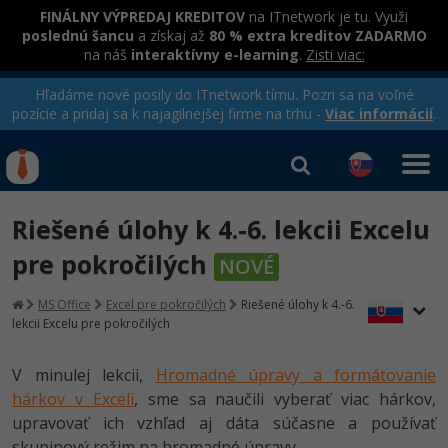
FINÁLNY VÝPREDAJ KREDITOV
na ITnetwork je tu. Využi
poslednú šancu
a získaj až
80 % extra kreditov ZADARMO
na náš
interaktívny e-learning
.
Zisti viac:
Hľadáme nové posily do ITnetwork tímu. Pozri sa na voľné
pozície a pridaj sa k najagilnejšej firme na trhu -
Viac informácií
.
Kurzy Úrad Práce
Od
0 EUR
Riešené úlohy k 4.-6. lekcii Excelu
Prihlásiť sa
|
Registrovať
IT e-learning
Rekvalifikačné kurzy
pre pokročilých
NOVÉ
hradené úradom práce
Kurzy programovania
MS Office
Excel pre pokročilých
Riešené úlohy k 4.-6.
lekcii Excelu pre pokročilých
Ako začať?
Kurzy e-commerce
-80%
V minulej lekcii,
Hromadné úpravy a formátovanie
Java
Testovanie softvéru
hárkov v Exceli
, sme sa naučili vyberať viac hárkov,
-80%
upravovať ich vzhľad aj dáta súčasne a používať
-30%
C# .NET
Marketing
skupinový režim na hromadné úpravy.