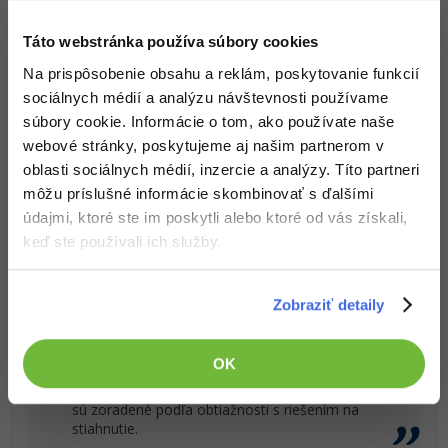
-15%
Adobe XD
Čo od nás v ďalších lekciách dostaneš?
Táto webstránka používa súbory cookies
-25%
Prístup k jednotlivým lekciám podľa spôsobu
Na prispôsobenie obsahu a reklám, poskytovanie funkcií
Adobe InDesign
obstarania.
sociálnych médií a analýzu návštevnosti používame
Kvalitné znalosti
v oblasti IT.
súbory cookie. Informácie o tom, ako používate naše
Adobe After Effects
Zručnosti, ktoré ti pomôžu získať vysnívanú a
webové stránky, poskytujeme aj našim partnerom v
dobre platenú prácu
.
-80%
oblasti sociálnych médií, inzercie a analýzy. Títo partneri
Blender
môžu príslušné informácie skombinovať s ďalšími
Inkscape
údajmi, ktoré ste im poskytli alebo ktoré od vás získali,
keď ste používali ich služby.
-80%
Fotografovanie
Popis článku
Zobraziť detaily
Video
Požadovaný článok má nasledujúci obsah:
Ostatné
OK
Riešené úlohy v Exceli na tému práce s
viacerými listami naraz a ich viditeľnosť. Úlohy
Fórum
sú zoradené podľa obtiažnosti s riešením na
stiahnutie.