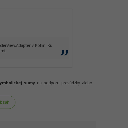
clerView.Adapter v Kotlin. Ku
ami.
symbolickej sumy
na podporu prevádzky alebo
obsah