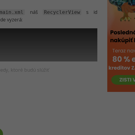
náš
s id
main.xml
RecyclerView
de vyzerá:
iedy, ktoré budú slúžiť