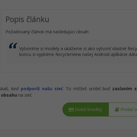
Popis článku
Požadovaný článok má nasledujúci obsah:
Vytvoríme si modely a ukážeme si ako vytvoriť vlastné Recy
koncu si vyplníme RecyclerView našej Android aplikácie dát
ískaš, keď
podporíš našu sieť
. To môžeš urobiť buď
zaslaním 
 obsahu
na sieť.
Dobiť kredity
Pridať 