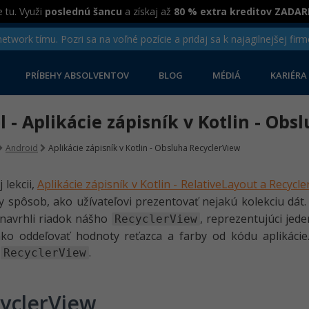
 tu. Využi
poslednú šancu
a získaj až
80 % extra kreditov ZADA
twork tímu. Pozri sa na voľné pozície a pridaj sa k najagilnejšej firm
PRÍBEHY ABSOLVENTOV
BLOG
MÉDIÁ
KARIÉRA
el - Aplikácie zápisník v Kotlin - Ob
Android
Aplikácie zápisník v Kotlin - Obsluha RecyclerView
 lekcii,
Aplikácie zápisník v Kotlin - RelativeLayout a Recycl
ny spôsob, ako užívateľovi prezentovať nejakú kolekciu dá
 navrhli riadok nášho
, reprezentujúci jed
RecyclerView
ako oddeľovať hodnoty reťazca a farby od kódu aplikácie
u
.
RecyclerView
yclerView