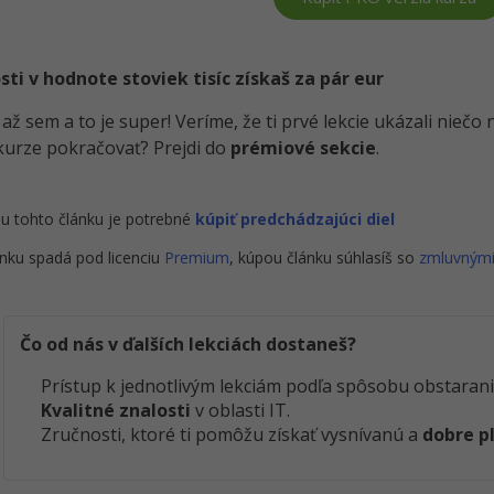
i v hodnote stoviek tisíc získaš za pár eur
i až sem a to je super! Veríme, že ti prvé lekcie ukázali nieč
kurze pokračovať? Prejdi do
prémiové sekcie
.
u tohto článku je potrebné
kúpiť predchádzajúci diel
nku spadá pod licenciu
Premium
, kúpou článku súhlasíš so
zmluvným
Čo od nás v ďalších lekciách dostaneš?
Prístup k jednotlivým lekciám podľa spôsobu obstarani
Kvalitné znalosti
v oblasti IT.
Zručnosti, ktoré ti pomôžu získať vysnívanú a
dobre p