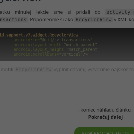
iatku minulej lekcie sme si pridali do
activity_
. Pripomeňme si ako
v XML kó
nsactions
RecyclerView
id.support.v7.widget.RecyclerView
      android:id=
"@+id/rv_transactions"
      android:layout_width=
"match_parent"
      android:layout_height=
"match_parent"
      android:scrollbars=
"vertical"
/>
 mohli
vyplniť dátami, vytvoríme najskôr tr
RecyclerView
...koniec náhľadu článku...
Pokračuj ďalej
Kúpiť PRO verziu kurzu