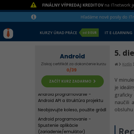
FINÁLNY VÝPREDAJ KREDITOV
na ITnetwork je
Hľadáme nové posily do ITne
KURZY ÚRAD PRÁCE
IT E-LEARNING
od
0 EUR
Úvod do Android programovania
5. di
v Kotlin a vývojového prostredia
Android
Android programovanie -
Získaj certifikát za dokončenie kurzu
Kotlín
Vývojové prostredie
0/39
LinearLayout a jednoduchá
V minulej
ZAČÍT KURZ ZADARMO
kalkulačka pre Android v Kotlin
je ideál
Android programovanie -
graficky
Android API a štruktúra projektu
naučili 
obsluh
Neobjavujte koleso, použite grádl
Android programovanie -
Spustenie aplikácie
Rec
(zariadenie/emulátor)