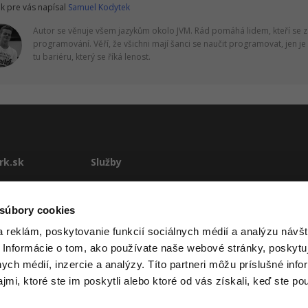
k pre vás napísal
Samuel Kodytek
Autor se věnuje všem jazykům okolo JVM. Rád pomáhá lidem, kteří se z
programování. Věří, že všichni mají šanci se naučit programovat, jen j
tu bariéru, který se říká lenost.
rk.sk
Služby
te
E-learning
Rekvalifikácie
 súbory cookies
stému
Školenia
 reklám, poskytovanie funkcií sociálnych médií a analýzu návšt
Pre firmy
 Informácie o tom, ako používate naše webové stránky, poskytu
ové podmienky
nych médií, inzercie a analýzy. Títo partneri môžu príslušné info
mi, ktoré ste im poskytli alebo ktoré od vás získali, keď ste pou