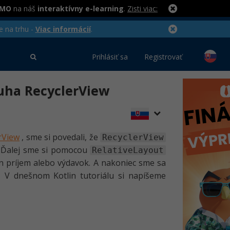
RMO
na náš
interaktívny e-learning
.
Zisti viac:
e na trhu -
Viac informácií
.
Prihlásiť sa
Registrovať
sluha RecyclerView
erView
, sme si povedali, že
RecyclerView
t. Ďalej sme si pomocou
RelativeLayout
en príjem alebo výdavok. A nakoniec sme sa
. V dnešnom Kotlin tutoriálu si napíšeme