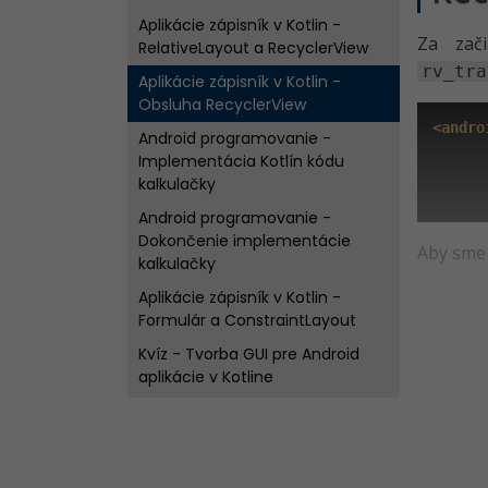
Aplikácie zápisník v Kotlin -
Za zač
RelativeLayout a RecyclerView
rv_tra
Aplikácie zápisník v Kotlin -
Obsluha RecyclerView
<andro
Android programovanie -
      
Implementácia Kotlín kódu
      
      
kalkulačky
      
Android programovanie -
Dokončenie implementácie
Aby sme
kalkulačky
Aplikácie zápisník v Kotlin -
Formulár a ConstraintLayout
Kvíz - Tvorba GUI pre Android
aplikácie v Kotline
Android programovanie -
Životný cyklus aktivity
Aplikácie zápisník v Kotlin -