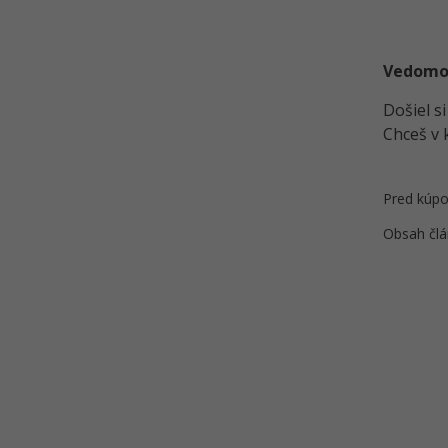
Ukladanie do Realm databázy
Riešené úlohy k 5.-7. lekciu
Android v Kotlin
Vedomost
Android programovanie -
ConstraintLayout - Vytvorenie
Došiel s
obmedzení
Chceš v 
Aplikácie zápisník v Kotlin - Swipe
gestá a mazanie z Realm
Pred kúpo
Záverečný test - Kotlin Android
Obsah člá
Android programovanie -
ConstraintLayout - Druhy
obmedzení
Android programovanie -
ConstraintLayout - Pokročilé
obmedzenia
Android programovanie - Tvorba
welcome screen kalkulačky
Kvíz - Životný cyklus aktivity a