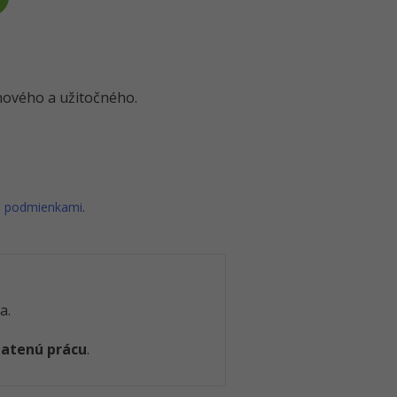
o nového a užitočného.
i podmienkami
.
a.
latenú prácu
.