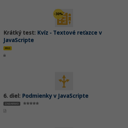
-30%
Krátký test:
Kvíz - Textové reťazce v
JavaScripte
PRO
6. diel:
Podmienky v JavaScripte
ZADARMO