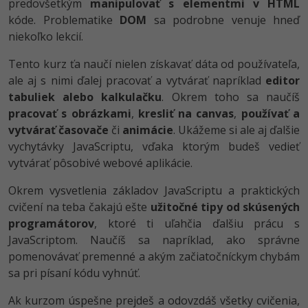
predovšetkým
manipulovať s elementmi v HTML
kóde. Problematike
DOM
sa podrobne venuje hneď
niekoľko lekcií.
Tento kurz ťa naučí nielen získavať dáta od používateľa,
ale aj s nimi ďalej pracovať a vytvárať napríklad
editor
tabuliek alebo kalkulačku
. Okrem toho sa naučíš
pracovať s obrázkami
,
kresliť na canvas
,
používať a
vytvárať časovače
či
animácie
. Ukážeme si ale aj ďalšie
vychytávky JavaScriptu, vďaka ktorým budeš vedieť
vytvárať pôsobivé webové aplikácie.
Okrem vysvetlenia základov JavaScriptu a praktických
cvičení na teba čakajú ešte
užitočné tipy od skúsených
programátorov
, ktoré ti uľahčia ďalšiu prácu s
JavaScriptom. Naučíš sa napríklad, ako správne
pomenovávať premenné a akým začiatočníckym chybám
sa pri písaní kódu vyhnúť.
Ak kurzom úspešne prejdeš a odovzdáš všetky cvičenia,