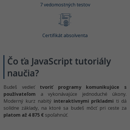
7 vedomostných testov
-30%
Médiá
-80%
SEO
Adobe Illustrator
Kariéra
-30%
UX
Adobe Lightroom
-15%
Business
Certifikát absolventa
Adobe XD
-30%
-25%
Copywriting
Adobe InDesign
Čo ťa JavaScript tutoriály
-80%
MS Office
Adobe After Effects
naučia?
-80%
Google Dokumenty
Blender
Budeš vedieť
tvoriť programy
komunikujúce s
Time management
Inkscape
používateľom
a vykonávajúce jednoduché úkony.
Moderný kurz nabitý
interaktívnymi príkladmi
ti dá
-80%
Fórum
Fotografovanie
solídne základy, na ktoré sa budeš môcť pri ceste za
platom až 4 875 €
spoľahnúť.
Linux a UNIX
Video