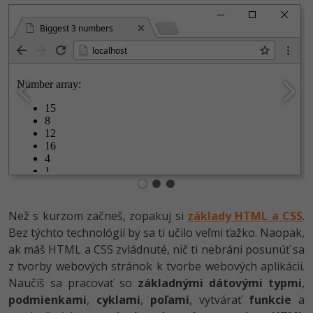
Siete
Ostatné
Biggest 3 numbers
Kybernetická bezpečnost
Fórum
localhost
Elektronický podpis
Windows
Než s kurzom začneš, zopakuj si
základy HTML a CSS
.
Bez týchto technológií by sa ti učilo veľmi ťažko. Naopak,
ak máš HTML a CSS zvládnuté, nič ti nebráni posunúť sa
z tvorby webových stránok k tvorbe webových aplikácií.
Naučíš sa pracovať so
základnými dátovými typmi
,
podmienkami
,
cyklami
,
poľami
, vytvárať
funkcie
a