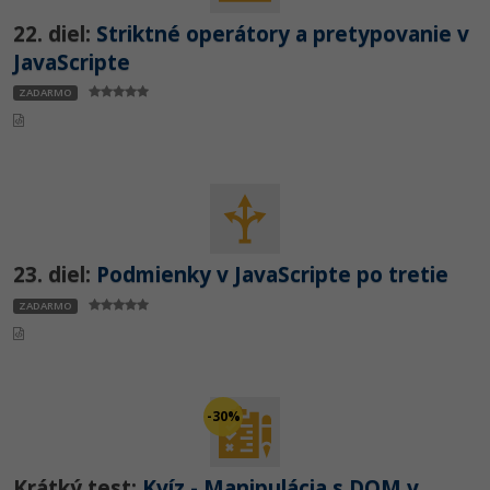
22. diel:
Striktné operátory a pretypovanie v
JavaScripte
ZADARMO
23. diel:
Podmienky v JavaScripte po tretie
ZADARMO
-30%
Krátký test:
Kvíz - Manipulácia s DOM v