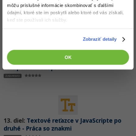
JavaScripte
môžu príslušné informácie skombinovať s ďalšími
PRO
údajmi, ktoré ste im poskytli alebo ktoré od vás získali,
keď ste používali ich služby.
Zobraziť detaily
OK
12. diel:
Najčastejšie chyby JS nováčikov -
Vieš pomenovať premenné?
ZADARMO
13. diel:
Textové reťazce v JavaScripte po
druhé - Práca so znakmi