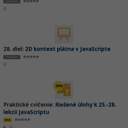
ZADARMO
28. diel:
2D kontext plátna v JavaScripte
ZADARMO
-30%
Praktické cvičenie:
Riešené úlohy k 25.-28.
lekcii JavaScriptu
PRO