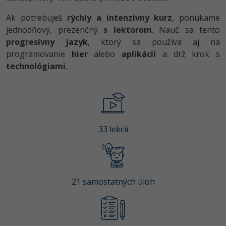
UML
Ak potrebuješ
rýchly a intenzívny kurz
, ponúkame
-41%
Algoritmy
jednodňový, prezenčný
s lektorom
. Nauč sa tento
progresívny jazyk
, ktorý sa používa aj na
-10%
Umelá inteligencia
programovanie
hier
alebo
aplikácií
a drž krok s
technológiami
.
Pre deti
Viac
Fórum
33 lekcií
Kurzy e-commerce
Testovanie softvéru
Kurzy dizajnu
21 samostatných úloh
-30%
-80%
Marketing
HTML/CSS
Príbehy absolventov
-80%
WordPress
Blog
Photoshop