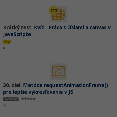
-30%
Krátký test:
Kvíz - Práca s číslami a canvas v
JavaScripte
PRO
30. diel:
Metóda requestAnimationFrame()
pre lepšie vykresľovanie v JS
ZADARMO