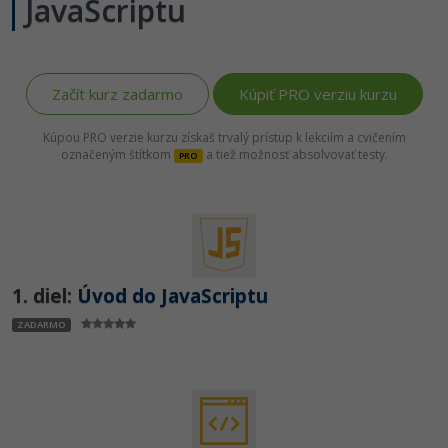
JavaScriptu
Začít kurz zadarmo
Kúpiť PRO verziu kurzu
Kúpou PRO verzie kurzu získaš trvalý prístup k lekciím a cvičením
označeným štítkom
a tiež možnosť absolvovať testy.
PRO
1. diel:
Úvod do JavaScriptu
ZADARMO