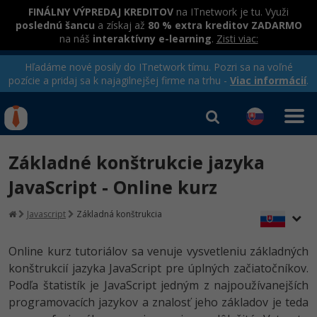
FINÁLNY VÝPREDAJ KREDITOV
na ITnetwork je tu. Využi
poslednú šancu
a získaj až
80 % extra kreditov ZADARMO
na náš
interaktívny e-learning
.
Zisti viac:
Hľadáme nové posily do ITnetwork tímu. Pozri sa na voľné
pozície a pridaj sa k najagilnejšej firme na trhu -
Viac informácií
.
Kurzy Úrad Práce
Od
0 EUR
Základné konštrukcie jazyka
Prihlásiť sa
|
Registrovať
IT e-learning
Rekvalifikačné kurzy
JavaScript - Online kurz
hradené úradom práce
Kurzy programovania
Javascript
Základná konštrukcia
Ako začať?
Online kurz tutoriálov sa venuje vysvetleniu základných
-80%
konštrukcií jazyka JavaScript pre úplných začiatočníkov.
Java
Podľa štatistík je JavaScript jedným z najpoužívanejších
-80%
programovacích jazykov a znalosť jeho základov je teda
C# .NET