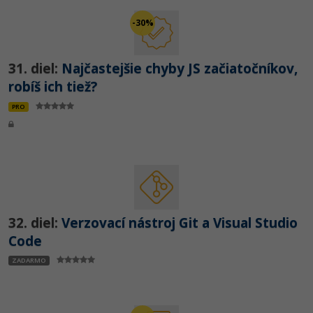
-30%
31. diel:
Najčastejšie chyby JS začiatočníkov,
robíš ich tiež?
PRO
32. diel:
Verzovací nástroj Git a Visual Studio
Code
ZADARMO