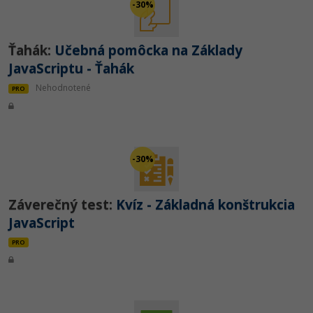
-30%
Ťahák:
Učebná pomôcka na Základy
JavaScriptu - Ťahák
Nehodnotené
PRO
-30%
Záverečný test:
Kvíz - Základná konštrukcia
JavaScript
PRO