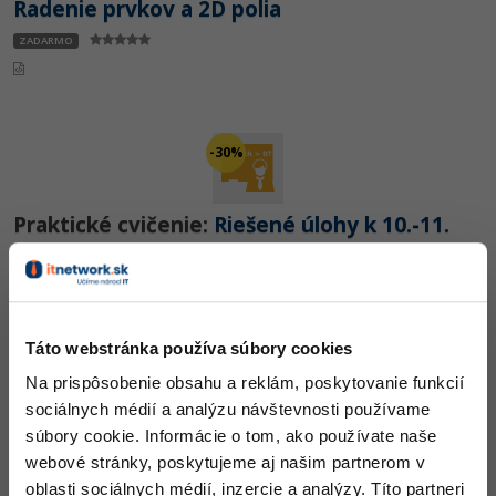
Radenie prvkov a 2D polia
ZADARMO
-30%
Praktické cvičenie:
Riešené úlohy k 10.-11.
lekcii JavaScriptu
PRO
Táto webstránka používa súbory cookies
Na prispôsobenie obsahu a reklám, poskytovanie funkcií
-30%
sociálnych médií a analýzu návštevnosti používame
súbory cookie. Informácie o tom, ako používate naše
webové stránky, poskytujeme aj našim partnerom v
Krátký test:
Kvíz - Podmienky, cykly a polia v
oblasti sociálnych médií, inzercie a analýzy. Títo partneri