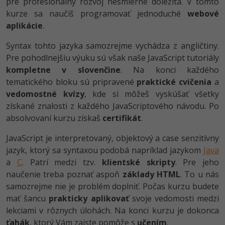
pre profesionálny rozvoj nesmierne dôležitá. V tomto
-80%
kurze sa naučíš programovať jednoduché
Python
webové
aplikácie
.
-80%
JavaScript
Syntax tohto jazyka samozrejme vychádza z angličtiny.
-80%
Pre pohodlnejšiu výuku sú však naše JavaScript tutoriály
PHP
kompletne v slovenčine
. Na konci každého
-80%
tematického bloku sú pripravené
praktické cvičenia
a
C++
vedomostné kvízy
, kde si môžeš vyskúšať všetky
-80%
získané znalosti z každého JavaScriptového návodu. Po
Swift
absolvovaní kurzu získaš
certifikát
.
-80%
Kotlin
JavaScript je interpretovaný, objektový a case senzitívny
jazyk, ktorý sa syntaxou podobá napríklad jazykom
Java
-80%
Céčko
a
C
. Patrí medzi tzv.
klientské skripty
. Pre jeho
naučenie treba poznať aspoň
základy HTML
. To u nás
VB.NET
samozrejme nie je problém doplniť. Počas kurzu budete
mať šancu
prakticky aplikovať
svoje vedomosti medzi
SQL
lekciami v rôznych úlohách. Na konci kurzu je dokonca
-80%
ťahák
, ktorý Vám zaiste pomôže s
učením
.