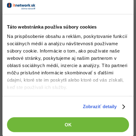
-30%
Médiá
-80%
SEO
Adobe Illustrator
Kariéra
-30%
UX
Adobe Lightroom
Táto webstránka používa súbory cookies
-15%
Business
Na prispôsobenie obsahu a reklám, poskytovanie funkcií
Adobe XD
5. diel:
WinJS - Otváranie súborov, Pickery a
sociálnych médií a analýzu návštevnosti používame
-30%
-25%
protokoly -ms- *
Copywriting
súbory cookie. Informácie o tom, ako používate naše
Adobe InDesign
webové stránky, poskytujeme aj našim partnerom v
Nehodnotené
ZADARMO
-80%
MS Office
oblasti sociálnych médií, inzercie a analýzy. Títo partneri
Adobe After Effects
môžu príslušné informácie skombinovať s ďalšími
-80%
Google Dokumenty
Blender
údajmi, ktoré ste im poskytli alebo ktoré od vás získali,
keď ste používali ich služby.
Time management
Inkscape
-80%
Zobraziť detaily
Fórum
Fotografovanie
6. diel:
WinJS - Nastavenie a fotoaparát
Nehodnotené
ZADARMO
Linux a UNIX
Video
OK