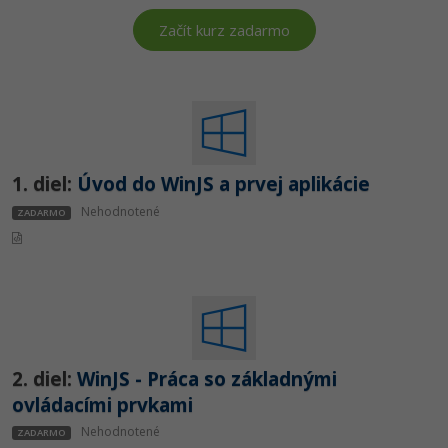
-80%
Python
Začít kurz zadarmo
-80%
JavaScript
-80%
PHP
-80%
C++
1. diel:
Úvod do WinJS a prvej aplikácie
-80%
Nehodnotené
Swift
ZADARMO
-80%
Kotlin
-80%
Céčko
VB.NET
2. diel:
WinJS - Práca so základnými
ovládacími prvkami
SQL
Nehodnotené
ZADARMO
-80%