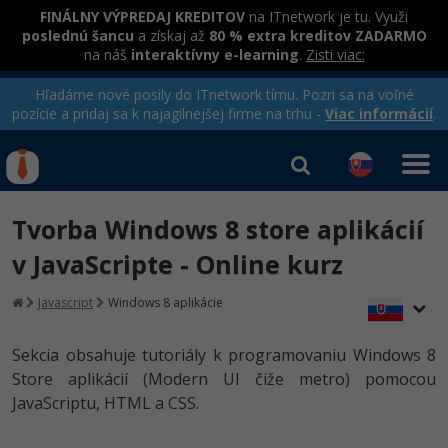
FINÁLNY VÝPREDAJ KREDITOV
na ITnetwork je tu. Využi
poslednú šancu
a získaj až
80 % extra kreditov ZADARMO
na náš
interaktívny e-learning
.
Zisti viac:
Hľadáme nové posily do ITnetwork tímu. Pozri sa na voľné
pozície a pridaj sa k najagilnejšej firme na trhu -
Viac informácií
.
Kurzy Úrad Práce
Od
0 EUR
Tvorba Windows 8 store aplikácií
Prihlásiť sa
|
Registrovať
IT e-learning
Rekvalifikačné kurzy
v JavaScripte - Online kurz
hradené úradom práce
Kurzy programovania
Javascript
Windows 8 aplikácie
Ako začať?
Sekcia obsahuje tutoriály k programovaniu Windows 8
-80%
Store aplikácií (Modern UI čiže metro) pomocou
Java
JavaScriptu, HTML a CSS.
-80%
C# .NET