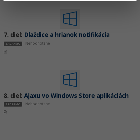
Siete
Ostatné
Kybernetická bezpečnost
Fórum
Elektronický podpis
7. diel:
Dlaždice a hrianok notifikácia
Nehodnotené
Windows
ZADARMO
8. diel:
Ajaxu vo Windows Store aplikáciách
Nehodnotené
ZADARMO