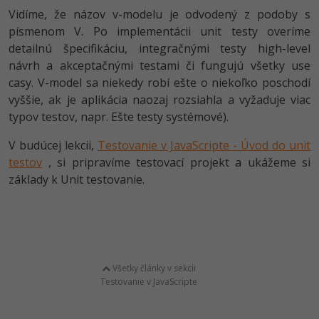
Vidíme, že názov v-modelu je odvodený z podoby s
písmenom V. Po implementácii unit testy overíme
detailnú špecifikáciu, integračnými testy high-level
návrh a akceptačnými testami či fungujú všetky use
casy. V-model sa niekedy robí ešte o niekoľko poschodí
vyššie, ak je aplikácia naozaj rozsiahla a vyžaduje viac
typov testov, napr. Ešte testy systémové).
V budúcej lekcii,
Testovanie v JavaScripte - Úvod do unit
testov
, si pripravíme testovací projekt a ukážeme si
základy k Unit testovanie.
Všetky články v sekcii
Testovanie v JavaScripte