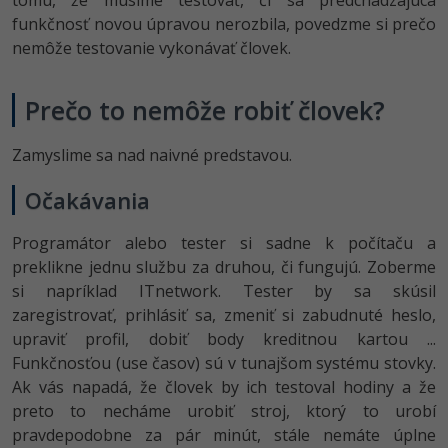
tomu, že musíme testovať, či sa predchádzajúca
funkčnosť novou úpravou nerozbila, povedzme si prečo
nemôže testovanie vykonávať človek.
Prečo to nemôže robiť človek?
Zamyslime sa nad naivné predstavou.
Očakávania
Programátor alebo tester si sadne k počítaču a
preklikne jednu službu za druhou, či fungujú. Zoberme
si napríklad ITnetwork. Tester by sa skúsil
zaregistrovať, prihlásiť sa, zmeniť si zabudnuté heslo,
upraviť profil, dobiť body kreditnou kartou ...
Funkčnosťou (use časov) sú v tunajšom systému stovky.
Ak vás napadá, že človek by ich testoval hodiny a že
preto to necháme urobiť stroj, ktorý to urobí
pravdepodobne za pár minút, stále nemáte úplne