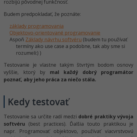
UML
rozbijú pôvodnej funkčnosť.
-41%
Budem predpokladať, že poznáte:
Algoritmy
základy programovania
-10%
Umelá inteligencia
Objektovo-orientované programovanie
Aspoň
Základy návrhu softvéru
(budem tu používať
Pre deti
termíny ako use case a podobne, tak aby sme si
rozumeli:) )
Viac
Testovanie je vlastne takým štvrtým bodom osnovy
vyššie, ktorý by
mal každý dobrý programátor
Fórum
poznať, aby jeho práca za niečo stála.
Kurzy e-commerce
Kedy testovať
Testovanie softvéru
Kurzy dizajnu
-30%
-80%
Testovanie sa určite radí medzi
Marketing
dobré praktiky vývoja
HTML/CSS
Príbehy absolventov
softvéru
(best practices). Ďalšia touto praktikou je
-80%
WordPress
napr. Programovať objektovo, používať viacvrstvovú
Blog
Photoshop