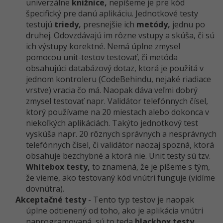
univerzálne
knižnice,
nepíšeme je pre kód
špecifický pre danú aplikáciu. Jednotkové testy
testujú
triedy,
presnejšie ich
metódy,
jednu po
druhej. Odovzdávajú im rôzne vstupy a skúša, či sú
ich výstupy korektné. Nemá úplne zmysel
pomocou unit-testov testovať, či metóda
obsahujúci databázový dotaz, ktorá je použitá v
jednom kontroleru (CodeBehindu, nejaké riadiace
vrstve) vracia čo má. Naopak dáva veľmi dobrý
zmysel testovať napr. Validátor telefónnych čísel,
ktorý používame na 20 miestach alebo dokonca v
niekoľkých aplikáciách. Takýto jednotkový test
vyskúša napr. 20 rôznych správnych a nesprávnych
telefónnych čísel, či validátor naozaj spozná, ktorá
obsahuje bezchybné a ktorá nie. Unit testy sú tzv.
Whitebox testy,
to znamená, že je píšeme s tým,
že vieme, ako testovaný kód vnútri funguje (vidíme
dovnútra).
Akceptačné testy
- Tento typ testov je naopak
úplne odtienený od toho, ako je aplikácia vnútri
naprogramovaná, sú to teda
blackbox testy