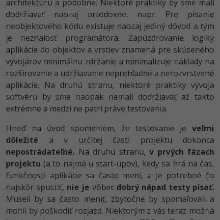
architektúru a podobne. Niektoré praktiky by sme mali
-30%
Médiá
-80%
SEO
dodržiavať naozaj ortodoxne, napr. Pre písanie
Adobe Illustrator
neobjektového kódu existuje naozaj jediný dôvod a tým
Kariéra
-30%
UX
je neznalosť programátora. Zapúzdrovanie logiky
Adobe Lightroom
aplikácie do objektov a vrstiev znamená pre skúseného
-15%
Business
vývojárov minimálnu zdržanie a minimalizuje náklady na
Adobe XD
rozširovanie a udržiavanie neprehľadné a nerozvrstvené
-30%
-25%
Copywriting
Adobe InDesign
aplikácie. Na druhú stranu, niektoré praktiky vývoja
softvéru by sme naopak nemali dodržiavať až takto
-80%
MS Office
Adobe After Effects
extrémne a medzi ne patrí práve testovania.
-80%
Hneď na úvod spomeniem, že testovanie je
veľmi
Google Dokumenty
Blender
dôležité
a v určitej časti projektu dokonca
nepostrádateľné.
Time management
Na druhú stranu,
v prvých fázach
Inkscape
projektu
(a to najmä u start-upov), kedy sa hrá na čas,
-80%
Fórum
funkčnosti aplikácie sa často mení, a je potrebné čo
Fotografovanie
najskôr spustiť,
nie je
vôbec
dobrý nápad testy písať.
Linux a UNIX
Museli by sa často meniť, zbytočne by spomaľovali a
Video
mohli by poškodiť rozjazd. Niektorým z vás teraz možná