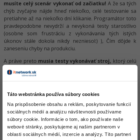
musíte celý scenár vykonať od začiatku!
A že sa tých
chýb zvyčajne nájde hneď niekoľko, celé testovanie sa
pretiahne až na niekoľko dní klikanie. Programátor toto
pravdepodobne nevydrží a nevykoná testy starostlivo
(osobne som frustráciu z vykonávania tých istých
úkonov stále dokola nikdy nezniesol:) ), Čím dôjde k
zaneseniu chyby na produkciu.
A práve preto
musia testy vykonávať stroj,
ktorý celú
aplikáciu preklikne obvykle maximálne za desiatky minút
a môže to robiť znova a znova a znova. Preto píšeme
automatické testy, toto vám bohužiaľ väčšina návodov
na internete nepovie.
Táto webstránka používa súbory cookies
Na prispôsobenie obsahu a reklám, poskytovanie funkcií
sociálnych médií a analýzu návštevnosti používame
súbory cookie. Informácie o tom, ako používate naše
webové stránky, poskytujeme aj našim partnerom v
oblasti sociálnych médií, inzercie a analýzy. Títo partneri