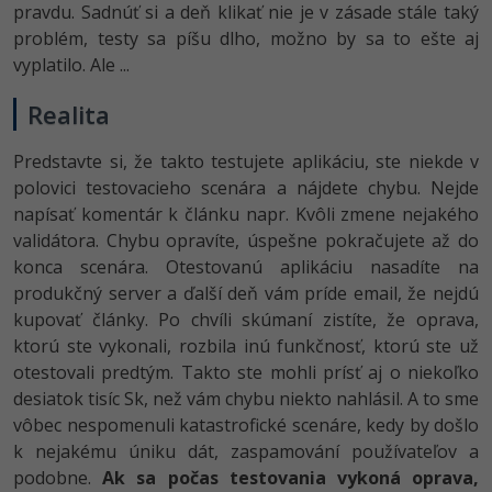
pravdu. Sadnúť si a deň klikať nie je v zásade stále taký
problém, testy sa píšu dlho, možno by sa to ešte aj
vyplatilo. Ale ...
Realita
Predstavte si, že takto testujete aplikáciu, ste niekde v
polovici testovacieho scenára a nájdete chybu. Nejde
napísať komentár k článku napr. Kvôli zmene nejakého
validátora. Chybu opravíte, úspešne pokračujete až do
konca scenára. Otestovanú aplikáciu nasadíte na
produkčný server a ďalší deň vám príde email, že nejdú
kupovať články. Po chvíli skúmaní zistíte, že oprava,
ktorú ste vykonali, rozbila inú funkčnosť, ktorú ste už
otestovali predtým. Takto ste mohli prísť aj o niekoľko
desiatok tisíc Sk, než vám chybu niekto nahlásil. A to sme
vôbec nespomenuli katastrofické scenáre, kedy by došlo
k nejakému úniku dát, zaspamování používateľov a
podobne.
Ak sa počas testovania vykoná oprava,