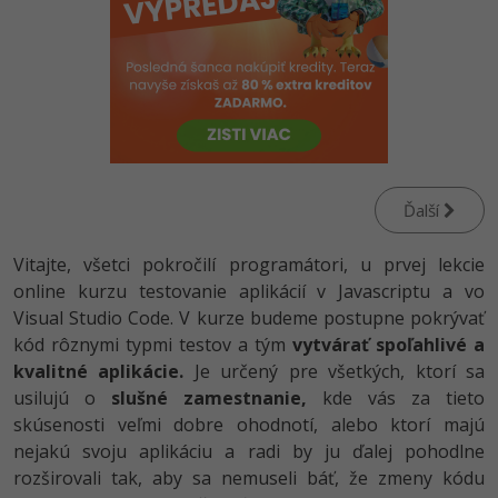
-80%
Python
-80%
JavaScript
-80%
PHP
-80%
C++
Ďalší
-80%
Swift
Vitajte, všetci pokročilí programátori, u prvej lekcie
-80%
online kurzu testovanie aplikácií v Javascriptu a vo
Kotlin
Visual Studio Code. V kurze budeme postupne pokrývať
-80%
Céčko
kód rôznymi typmi testov a tým
vytvárať spoľahlivé a
kvalitné aplikácie.
Je určený pre všetkých, ktorí sa
VB.NET
usilujú o
slušné zamestnanie,
kde vás za tieto
skúsenosti veľmi dobre ohodnotí, alebo ktorí majú
SQL
nejakú svoju aplikáciu a radi by ju ďalej pohodlne
rozširovali tak, aby sa nemuseli báť, že zmeny kódu
-80%