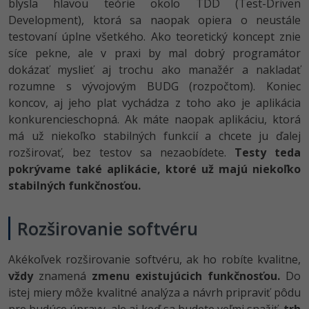
Siete
blysla hlavou teórie okolo TDD (Test-Driven
Ostatné
Development), ktorá sa naopak opiera o neustále
Kybernetická bezpečnost
testovaní úplne všetkého. Ako teoretický koncept znie
Fórum
síce pekne, ale v praxi by mal dobrý programátor
Elektronický podpis
dokázať myslieť aj trochu ako manažér a nakladať
rozumne s vývojovým BUDG (rozpočtom). Koniec
Windows
koncov, aj jeho plat vychádza z toho ako je aplikácia
konkurencieschopná. Ak máte naopak aplikáciu, ktorá
má už niekoľko stabilných funkcií a chcete ju ďalej
rozširovať, bez testov sa nezaobídete.
Testy teda
pokrývame také aplikácie, ktoré už majú niekoľko
stabilných funkčnosťou.
Rozširovanie softvéru
Akékoľvek rozširovanie softvéru, ak ho robíte kvalitne,
vždy
znamená
zmenu existujúcich funkčnosťou.
Do
istej miery môže kvalitné analýza a návrh pripraviť pôdu