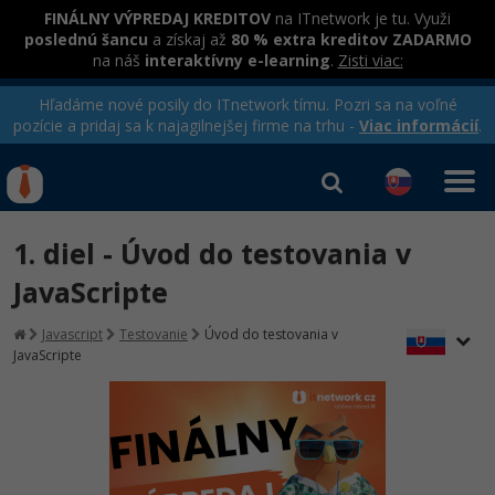
FINÁLNY VÝPREDAJ KREDITOV
na ITnetwork je tu. Využi
poslednú šancu
a získaj až
80 % extra kreditov ZADARMO
na náš
interaktívny e-learning
.
Zisti viac:
Hľadáme nové posily do ITnetwork tímu. Pozri sa na voľné
pozície a pridaj sa k najagilnejšej firme na trhu -
Viac informácií
.
Kurzy Úrad Práce
Od
0 EUR
1. diel - Úvod do testovania v
Prihlásiť sa
|
Registrovať
IT e-learning
Rekvalifikačné kurzy
JavaScripte
hradené úradom práce
Kurzy programovania
Javascript
Testovanie
Úvod do testovania v
JavaScripte
Ako začať?
-80%
Java
-80%
C# .NET