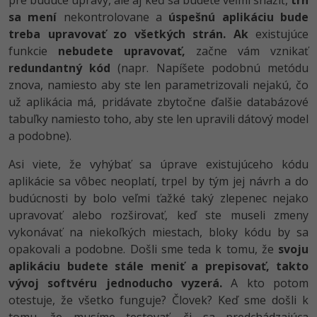
pre budúce úpravy, ale aj keď sa budete veľmi snažiť,
trh
sa mení
nekontrolovane a
úspešnú aplikáciu bude
treba upravovať zo všetkých strán.
Ak
existujúce
funkcie
nebudete upravovať,
začne vám vznikať
redundantný kód
(napr. Napíšete podobnú metódu
znova, namiesto aby ste len parametrizovali nejakú, čo
už aplikácia má, pridávate zbytočne ďalšie databázové
tabuľky namiesto toho, aby ste len upravili dátový model
a podobne).
Asi viete, že vyhýbať sa úprave existujúceho kódu
aplikácie sa vôbec neoplatí, trpel by tým jej návrh a do
budúcnosti by bolo veľmi ťažké taký zlepenec nejako
upravovať alebo rozširovať, keď ste museli zmeny
vykonávať na niekoľkých miestach, bloky kódu by sa
opakovali a podobne. Došli sme teda k tomu, že
svoju
aplikáciu budete stále meniť a prepisovať, takto
vývoj softvéru jednoducho vyzerá.
A kto potom
otestuje, že všetko funguje? Človek? Keď sme došli k