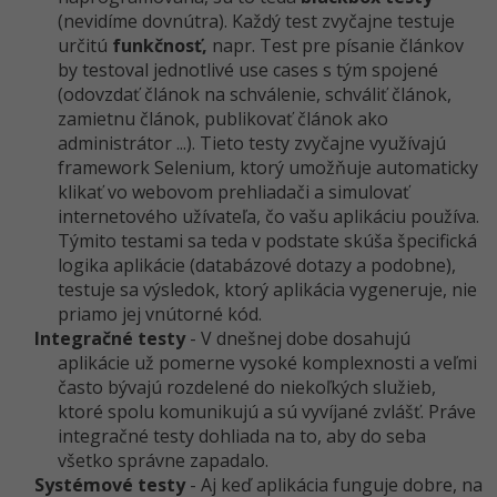
(nevidíme dovnútra). Každý test zvyčajne testuje
určitú
funkčnosť,
napr. Test pre písanie článkov
by testoval jednotlivé use cases s tým spojené
(odovzdať článok na schválenie, schváliť článok,
zamietnu článok, publikovať článok ako
administrátor ...). Tieto testy zvyčajne využívajú
framework Selenium, ktorý umožňuje automaticky
klikať vo webovom prehliadači a simulovať
internetového užívateľa, čo vašu aplikáciu používa.
Týmito testami sa teda v podstate skúša špecifická
logika aplikácie (databázové dotazy a podobne),
testuje sa výsledok, ktorý aplikácia vygeneruje, nie
priamo jej vnútorné kód.
Integračné testy
- V dnešnej dobe dosahujú
aplikácie už pomerne vysoké komplexnosti a veľmi
často bývajú rozdelené do niekoľkých služieb,
ktoré spolu komunikujú a sú vyvíjané zvlášť. Práve
integračné testy dohliada na to, aby do seba
všetko správne zapadalo.
Systémové testy
- Aj keď aplikácia funguje dobre, na