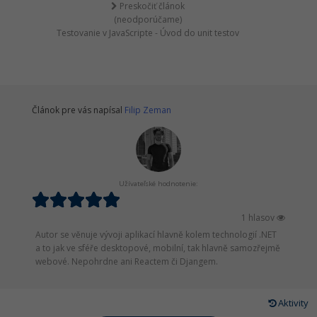
Preskočiť článok
(neodporúčame)
Testovanie v JavaScripte - Úvod do unit testov
Článok pre vás napísal
Filip Zeman
Užívateľské hodnotenie:
1 hlasov
Autor se věnuje vývoji aplikací hlavně kolem technologií .NET
a to jak ve sféře desktopové, mobilní, tak hlavně samozřejmě
webové. Nepohrdne ani Reactem či Djangem.
Aktivity