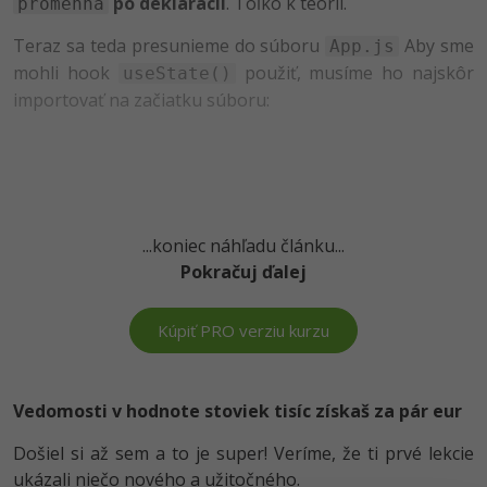
UML
po deklarácii
. Toľko k teórii.
promenna
-41%
Teraz sa teda presunieme do súboru
Aby sme
App.js
Algoritmy
mohli hook
použiť, musíme ho najskôr
useState()
-10%
importovať na začiatku súboru:
Umelá inteligencia
Pre deti
Viac
...koniec náhľadu článku...
Fórum
Pokračuj ďalej
Kurzy e-commerce
Kúpiť PRO verziu kurzu
Testovanie softvéru
Kurzy dizajnu
-30%
-80%
Vedomosti v hodnote stoviek tisíc získaš za pár eur
Marketing
HTML/CSS
Príbehy absolventov
Došiel si až sem a to je super! Veríme, že ti prvé lekcie
-80%
WordPress
Blog
Photoshop
ukázali niečo nového a užitočného.