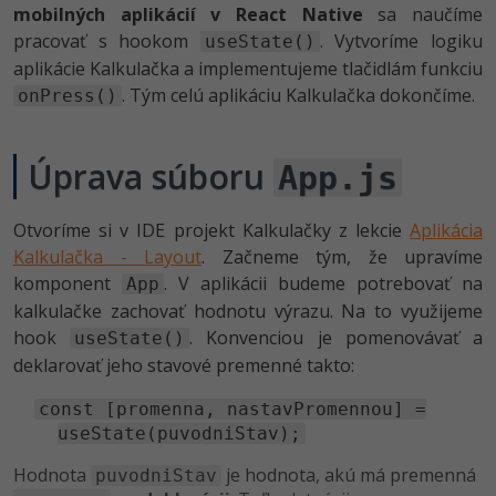
mobilných aplikácií v React Native
sa naučíme
-80%
Python
pracovať s hookom
. Vytvoríme logiku
useState()
aplikácie Kalkulačka a implementujeme tlačidlám funkciu
-80%
JavaScript
. Tým celú aplikáciu Kalkulačka dokončíme.
onPress()
-80%
PHP
Úprava súboru
App.js
-80%
C++
-80%
Otvoríme si v IDE projekt Kalkulačky z lekcie
Aplikácia
Swift
Kalkulačka - Layout
. Začneme tým, že upravíme
-80%
komponent
. V aplikácii budeme potrebovať na
App
Kotlin
kalkulačke zachovať hodnotu výrazu. Na to využijeme
-80%
hook
. Konvenciou je pomenovávať a
useState()
Céčko
deklarovať jeho stavové premenné takto:
VB.NET
const [promenna, nastavPromennou] =
useState(puvodniStav);
SQL
Hodnota
je hodnota, akú má premenná
puvodniStav
-80%