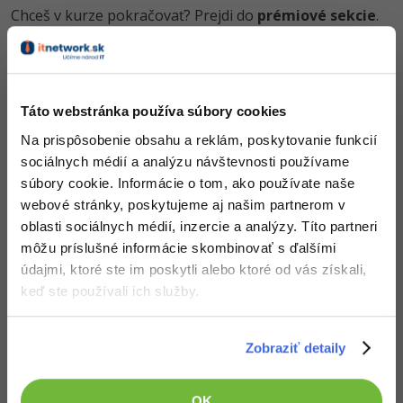
Chceš v kurze pokračovať? Prejdi do
prémiové sekcie
.
-30%
Médiá
-80%
SEO
Adobe Illustrator
Kariéra
-30%
UX
Adobe Lightroom
Pred kúpou tohto článku je potrebné
kúpiť predchádzajúci diel
-15%
Obsah článku spadá pod licenciu
Premium
, kúpou článku súhlasíš
Business
Adobe XD
Táto webstránka používa súbory cookies
so
zmluvnými podmienkami
.
Na prispôsobenie obsahu a reklám, poskytovanie funkcií
-30%
-25%
Copywriting
Adobe InDesign
sociálnych médií a analýzu návštevnosti používame
súbory cookie. Informácie o tom, ako používate naše
-80%
MS Office
Čo od nás v ďalších lekciách dostaneš?
Adobe After Effects
webové stránky, poskytujeme aj našim partnerom v
oblasti sociálnych médií, inzercie a analýzy. Títo partneri
Prístup k jednotlivým lekciám podľa spôsobu
-80%
Google Dokumenty
Blender
obstarania.
môžu príslušné informácie skombinovať s ďalšími
Kvalitné znalosti
v oblasti IT.
údajmi, ktoré ste im poskytli alebo ktoré od vás získali,
Time management
Inkscape
Zručnosti, ktoré ti pomôžu získať vysnívanú a
keď ste používali ich služby.
dobre platenú prácu
.
-80%
Fórum
Fotografovanie
Zobraziť detaily
Linux a UNIX
Video
OK