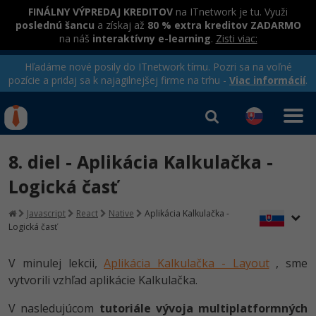
FINÁLNY VÝPREDAJ KREDITOV
na ITnetwork je tu. Využi
poslednú šancu
a získaj až
80 % extra kreditov ZADARMO
na náš
interaktívny e-learning
.
Zisti viac:
Hľadáme nové posily do ITnetwork tímu. Pozri sa na voľné
pozície a pridaj sa k najagilnejšej firme na trhu -
Viac informácií
.
Kurzy Úrad Práce
Od
0 EUR
8. diel - Aplikácia Kalkulačka -
Prihlásiť sa
|
Registrovať
IT e-learning
Rekvalifikačné kurzy
Logická časť
hradené úradom práce
Kurzy programovania
Javascript
React
Native
Aplikácia Kalkulačka -
Logická časť
Ako začať?
-80%
V minulej lekcii,
Aplikácia Kalkulačka - Layout
, sme
Java
vytvorili vzhľad aplikácie Kalkulačka.
-80%
C# .NET
V nasledujúcom
tutoriále vývoja multiplatformných