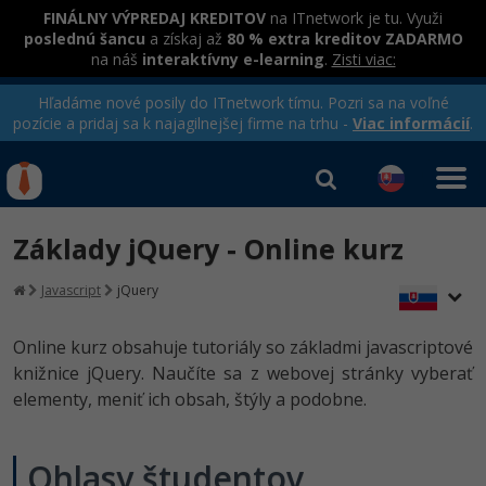
FINÁLNY VÝPREDAJ KREDITOV
na ITnetwork je tu. Využi
poslednú šancu
a získaj až
80 % extra kreditov ZADARMO
na náš
interaktívny e-learning
.
Zisti viac:
Hľadáme nové posily do ITnetwork tímu. Pozri sa na voľné
pozície a pridaj sa k najagilnejšej firme na trhu -
Viac informácií
.
Kurzy Úrad Práce
Od
0 EUR
Základy jQuery - Online kurz
Prihlásiť sa
|
Registrovať
IT e-learning
Rekvalifikačné kurzy
Javascript
jQuery
hradené úradom práce
Kurzy programovania
Online kurz obsahuje tutoriály so základmi javascriptové
Ako začať?
knižnice jQuery. Naučíte sa z webovej stránky vyberať
elementy, meniť ich obsah, štýly a podobne.
-80%
Java
-80%
C# .NET
Ohlasy študentov