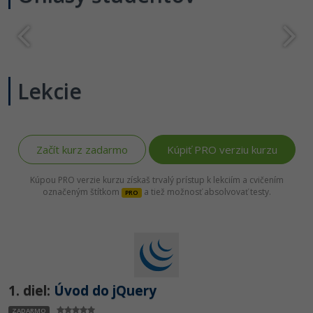
-80%
Python
-80%
JavaScript
-80%
Lekcie
PHP
-80%
C++
-80%
Swift
Začít kurz zadarmo
Kúpiť PRO verziu kurzu
-80%
Kúpou PRO verzie kurzu získaš trvalý prístup k lekciím a cvičením
Kotlin
označeným štítkom
a tiež možnosť absolvovať testy.
PRO
-80%
Céčko
VB.NET
SQL
1. diel:
Úvod do jQuery
-80%
ZADARMO