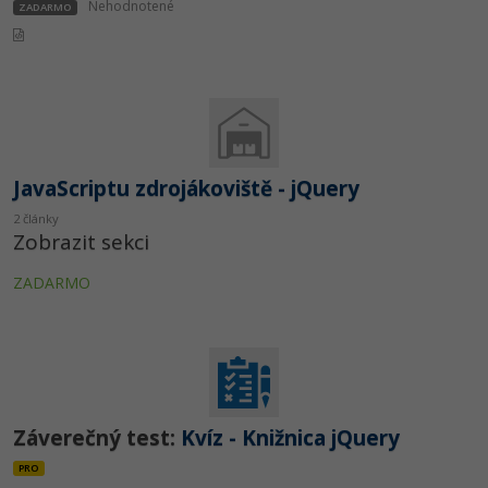
Nehodnotené
ZADARMO
JavaScriptu zdrojákoviště - jQuery
2 články
Zobrazit sekci
ZADARMO
Záverečný test:
Kvíz - Knižnica jQuery
PRO