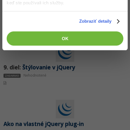
keď ste používali ich služby.
8. diel:
Selektory v jQuery, časť tretia
Nehodnotené
ZADARMO
Zobraziť detaily
OK
9. diel:
Štýlovanie v jQuery
Nehodnotené
ZADARMO
Ako na vlastné jQuery plug-in