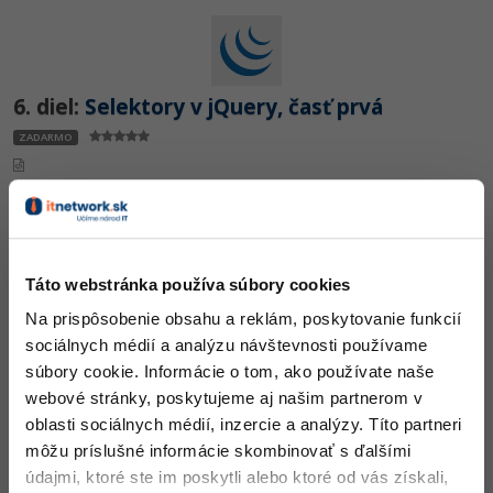
Siete
Ostatné
Kybernetická bezpečnost
Fórum
6. diel:
Selektory v jQuery, časť prvá
Elektronický podpis
ZADARMO
Windows
Táto webstránka používa súbory cookies
7. diel:
Selektory v jQuery, časť druhá
Na prispôsobenie obsahu a reklám, poskytovanie funkcií
sociálnych médií a analýzu návštevnosti používame
Nehodnotené
ZADARMO
súbory cookie. Informácie o tom, ako používate naše
webové stránky, poskytujeme aj našim partnerom v
oblasti sociálnych médií, inzercie a analýzy. Títo partneri
môžu príslušné informácie skombinovať s ďalšími
údajmi, ktoré ste im poskytli alebo ktoré od vás získali,