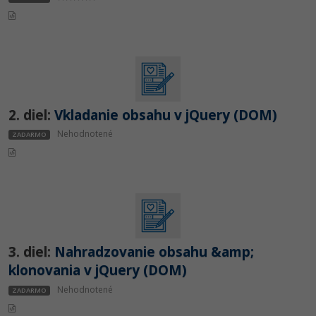
UML
-41%
Algoritmy
-10%
Umelá inteligencia
Pre deti
2. diel:
Vkladanie obsahu v jQuery (DOM)
Viac
Nehodnotené
ZADARMO
Fórum
Kurzy e-commerce
Testovanie softvéru
Kurzy dizajnu
3. diel:
Nahradzovanie obsahu &amp;
-30%
-80%
klonovania v jQuery (DOM)
Marketing
HTML/CSS
Príbehy absolventov
Nehodnotené
ZADARMO
-80%
WordPress
Blog
Photoshop