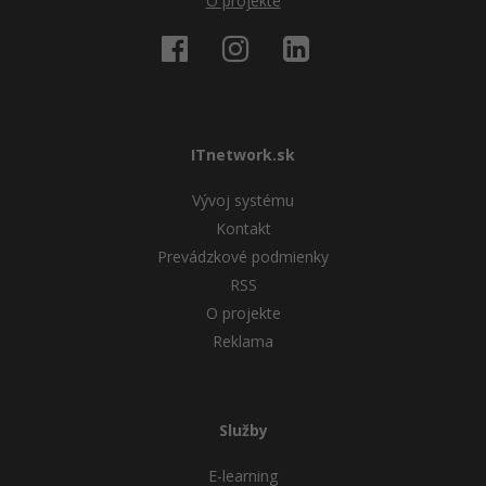
Siete
O projekte
Ostatné
Kybernetická bezpečnost
Fórum
Elektronický podpis
Windows
ITnetwork.sk
Vývoj systému
Kontakt
Prevádzkové podmienky
RSS
O projekte
Reklama
Služby
E-learning