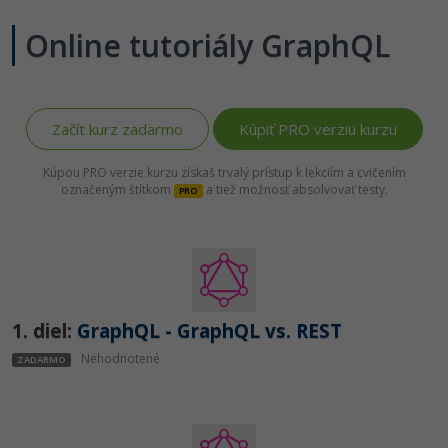
-80%
Python
Online tutoriály GraphQL
-80%
JavaScript
-80%
PHP
Začít kurz zadarmo
Kúpiť PRO verziu kurzu
-80%
C++
Kúpou PRO verzie kurzu získaš trvalý prístup k lekciím a cvičením
označeným štítkom
a tiež možnosť absolvovať testy.
PRO
-80%
Swift
-80%
Kotlin
-80%
Céčko
1. diel:
GraphQL - GraphQL vs. REST
VB.NET
Nehodnotené
ZADARMO
SQL
-80%