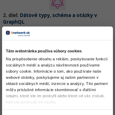
UML
-41%
Algoritmy
2. diel:
Dátové typy, schéma a otázky v
GraphQL
-10%
Umelá inteligencia
Nehodnotené
PRO
Pre deti
Viac
Táto webstránka používa súbory cookies
Na prispôsobenie obsahu a reklám, poskytovanie funkcií
Fórum
sociálnych médií a analýzu návštevnosti používame
3. diel:
GraphQL - Úprava, vkladanie a
súbory cookie. Informácie o tom, ako používate naše
Kurzy e-commerce
mazanie dát
webové stránky, poskytujeme aj našim partnerom v
oblasti sociálnych médií, inzercie a analýzy. Títo partneri
Testovanie softvéru
Nehodnotené
PRO
Kurzy dizajnu
môžu príslušné informácie skombinovať s ďalšími
-30%
-80%
údajmi, ktoré ste im poskytli alebo ktoré od vás získali,
Marketing
HTML/CSS
Príbehy absolventov
keď ste používali ich služby.
-80%
WordPress
Blog
Photoshop