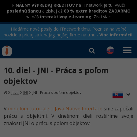
FINÁLNY VÝPREDAJ KREDITOV
na ITnetwork je tu. Využi
poslednú šancu
a získaj až
80 % extra kreditov ZADARMO
na náš
interaktívny e-learning
.
Zisti viac:
Hľadáme nové posily do ITnetwork tímu. Pozri sa na voľné
pozície a pridaj sa k najagilnejšej firme na trhu -
Viac informácií
.
Kurzy Úrad Práce
Od
0 EUR
10. diel - JNI - Práca s poľom
Prihlásiť sa
|
Registrovať
IT e-learning
Rekvalifikačné kurzy
objektov
hradené úradom práce
Kurzy programovania
Java
JNI
JNI - Práca s poľom objektov
Ako začať?
V
minulom tutoriále o Java Native Interface
sme započali
-80%
prácu s objektmi. V dnešnom dieli rozšírime svoje
Java
znalosti JNI o prácu s poľom objektov.
-80%
C# .NET