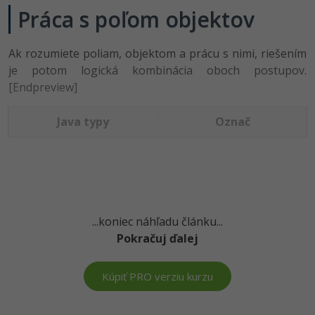
Práca s poľom objektov
-80%
Python
-80%
JavaScript
Ak rozumiete poliam, objektom a prácu s nimi, riešením
je potom logická kombinácia oboch postupov.
-80%
PHP
[Endpreview]
-80%
C++
Java typy
Označ
-80%
Swift
-80%
Kotlin
-80%
Céčko
...koniec náhľadu článku...
Pokračuj ďalej
VB.NET
Kúpiť PRO verziu kurzu
SQL
-80%