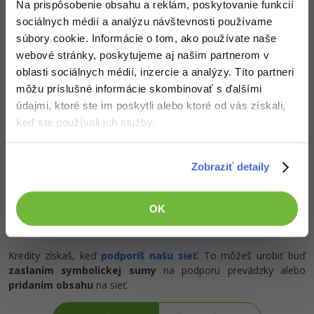
Na prispôsobenie obsahu a reklám, poskytovanie funkcií
-30%
Médiá
-80%
SEO
Adobe Illustrator
sociálnych médií a analýzu návštevnosti používame
súbory cookie. Informácie o tom, ako používate naše
Kariéra
-30%
UX
Adobe Lightroom
webové stránky, poskytujeme aj našim partnerom v
Popis článku
oblasti sociálnych médií, inzercie a analýzy. Títo partneri
-15%
Business
Adobe XD
môžu príslušné informácie skombinovať s ďalšími
Požadovaný článok má nasledujúci obsah:
údajmi, ktoré ste im poskytli alebo ktoré od vás získali,
-30%
-25%
Copywriting
Adobe InDesign
keď ste používali ich služby.
Tento tutoriál vám predvedie prácu s poľom
-80%
MS Office
objektov. Opätovne si predvedieme presun pole
Adobe After Effects
objektov z intepretované časti (JAVA) do natívne
Zobraziť detaily
(JNI) a naopak.
-80%
Google Dokumenty
Blender
OK
Time management
Inkscape
-80%
Fórum
Fotografovanie
Kredity získaš, keď
podporíš našu sieť
. To môžeš urobiť buď
zaslaním symbolickej sumy
na podporu prevádzky alebo
Linux a UNIX
Video
pridaním obsahu
na sieť.