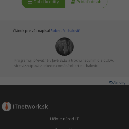
Siete
Ostatné
Dobiť kredity
Pridať obsah
Kybernetická bezpečnost
Fórum
Elektronický podpis
Článok pre vás napísal
Robert Michalovič
Windows
Programuji převážně v Javě SE,EE a trochu nativním C a CUDA.
více viz.https://cz.linkedin.com/in/robert-michalovic
Aktivity
ITnetwork.sk
Učíme národ IT