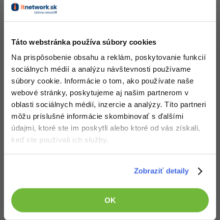
Siete
Ostatné
Nehodnotené
ZADARMO
Kybernetická bezpečnost
Fórum
Táto webstránka používa súbory cookies
Elektronický podpis
Na prispôsobenie obsahu a reklám, poskytovanie funkcií
Windows
sociálnych médií a analýzu návštevnosti používame
8. diel:
JNI - Pole primitívnych dátových
súbory cookie. Informácie o tom, ako používate naše
typov
webové stránky, poskytujeme aj našim partnerom v
oblasti sociálnych médií, inzercie a analýzy. Títo partneri
Nehodnotené
ZADARMO
môžu príslušné informácie skombinovať s ďalšími
údajmi, ktoré ste im poskytli alebo ktoré od vás získali,
keď ste používali ich služby.
Zobraziť detaily
9. diel:
JNI - Práca s objektom
Nehodnotené
PRO
OK