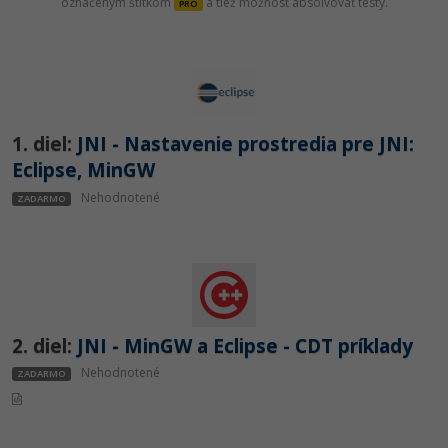
označeným štítkom
a tiež možnosť absolvovať testy.
PRO
-80%
Python
-80%
JavaScript
-80%
PHP
1. diel:
JNI - Nastavenie prostredia pre JNI:
-80%
Eclipse, MinGW
C++
Nehodnotené
ZADARMO
-80%
Swift
-80%
Kotlin
-80%
Céčko
2. diel:
JNI - MinGW a Eclipse - CDT príklady
VB.NET
Nehodnotené
ZADARMO
SQL
-80%