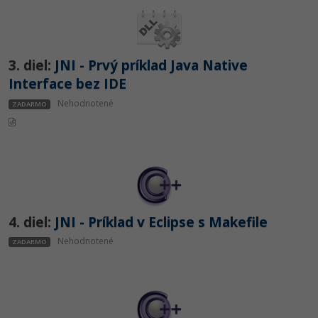
UML
-41%
Algoritmy
-10%
3. diel:
JNI - Prvý príklad Java Native
Umelá inteligencia
Interface bez IDE
Pre deti
Nehodnotené
ZADARMO
Viac
Fórum
Kurzy e-commerce
4. diel:
JNI - Príklad v Eclipse s Makefile
Testovanie softvéru
Nehodnotené
ZADARMO
Kurzy dizajnu
-30%
-80%
Marketing
HTML/CSS
Príbehy absolventov
-80%
WordPress
Blog
Photoshop