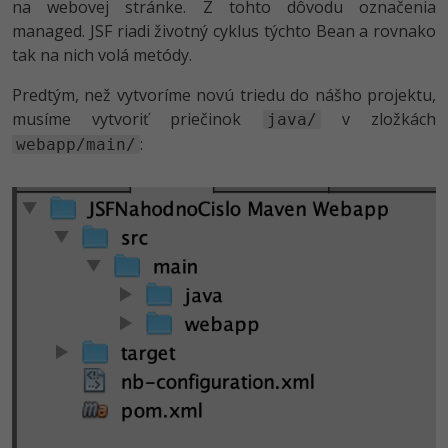
UML
na webovej stránke. Z tohto dôvodu označenia
managed. JSF riadi životný cyklus týchto Bean a rovnako
-41%
Algoritmy
tak na nich volá metódy.
-10%
Predtým, než vytvoríme novú triedu do nášho projektu,
Umelá inteligencia
musíme vytvoriť priečinok
v zložkách
java/
Pre deti
:
webapp/main/
Viac
Fórum
Kurzy e-commerce
Testovanie softvéru
Kurzy dizajnu
-30%
-80%
Marketing
HTML/CSS
Príbehy absolventov
-80%
WordPress
Blog
Photoshop