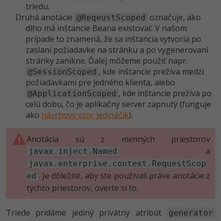
triedu.
Druhá anotácie
označuje, ako
@ReqeustScoped
dlho má inštancie Beana existovať. V našom
prípade to znamená, že sa inštancia vytvoria po
zaslaní požiadavke na stránku a po vygenerovaní
stránky zanikne. Ďalej môžeme použiť napr.
, kde inštancie prežíva medzi
@SessionScoped
požiadavkami pre jedného klienta, alebo
, kde inštancie prežíva po
@ApplicationScoped
celú dobu, čo je aplikačný server zapnutý (funguje
ako
návrhový vzor jedináčik
).
Anotácia sú z menných priestorov
a
javax.inject.Named
javax.enterprise.context.RequestScop
. Je dôležité, aby ste používali práve anotácie z
ed
týchto priestorov, overte si to.
Triede pridáme jediný privátny atribút
generator