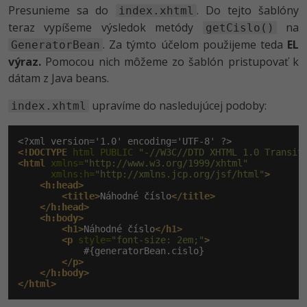
Presunieme sa do
. Do tejto šablóny
index.xhtml
teraz vypíšeme výsledok metódy
na
getCislo()
. Za týmto účelom použijeme teda
EL
GeneratorBean
výraz.
Pomocou nich môžeme zo šablón pristupovať k
dátam z Java beans.
upravíme do nasledujúcej podoby:
index.xhtml
<!DOCTYPE
 html PUBLIC 
"-//W3C//DTD XHTML 1.0 Transit
<html
 xmlns=
"http://www.w3.org/1999/xhtml"
      xmlns:h=
"http://xmlns.jcp.org/jsf/html"
>
<h:head>
<title>
Náhodné číslo
</title>
</h:head>
<h:body>
<h1>
Náhodné číslo
</h1>
<p
 style=
"font-size: 2em;"
>
            #{generatorBean.cislo}

</p>
</h:body>
</html>