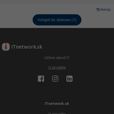
Aktivity
Vstúpiť do diskusie (7)
ITnetwork.sk
Učíme národ IT
O projekte
ITnetwork.sk
O projekte