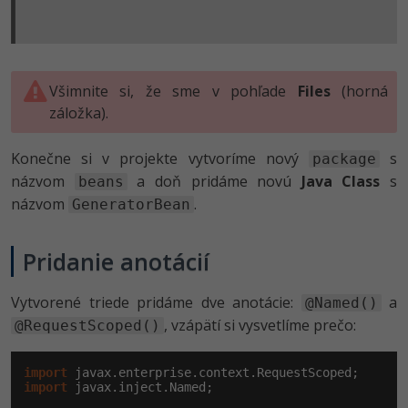
-30%
Médiá
-80%
SEO
Adobe Illustrator
Kariéra
-30%
UX
Adobe Lightroom
Všimnite si, že sme v pohľade
Files
(horná
-15%
Business
záložka).
Adobe XD
-30%
-25%
Copywriting
Adobe InDesign
Konečne si v projekte vytvoríme nový
s
package
názvom
a doň pridáme novú
Java Class
s
beans
-80%
MS Office
Adobe After Effects
názvom
.
GeneratorBean
-80%
Google Dokumenty
Blender
Pridanie anotácií
Time management
Inkscape
Vytvorené triede pridáme dve anotácie:
a
@Named()
-80%
Fórum
, vzápätí si vysvetlíme prečo:
@RequestScoped()
Fotografovanie
Linux a UNIX
Video
import
import
 javax.inject.Named;
