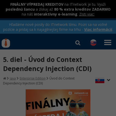
FINÁLNY VÝPREDAJ KREDITOV
na ITnetwork je tu. Využi
poslednú šancu
a získaj až
80 % extra kreditov ZADARMO
na náš
interaktívny e-learning
.
Zisti viac:
Hľadáme nové posily do ITnetwork tímu. Pozri sa na voľné
pozície a pridaj sa k najagilnejšej firme na trhu -
Viac informácií
.
Kurzy Úrad Práce
Od
0 EUR
5. diel - Úvod do Context
Prihlásiť sa
|
Registrovať
IT e-learning
Rekvalifikačné kurzy
Dependency Injection (CDI)
hradené úradom práce
Kurzy programovania
Java
Enterprise Edition
Úvod do Context
Dependency Injection (CDI)
Ako začať?
-80%
Java
-80%
C# .NET