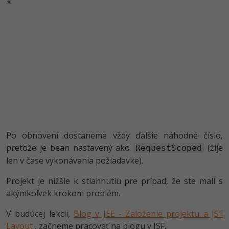
Po obnovení dostaneme vždy ďalšie náhodné číslo,
pretože je bean nastavený ako
(žije
RequestScoped
len v čase vykonávania požiadavke).
Projekt je nižšie k stiahnutiu pre prípad, že ste mali s
akýmkoľvek krokom problém.
V budúcej lekcii,
Blog v JEE - Založenie projektu a JSF
Layout
, začneme pracovať na blogu v JSF.