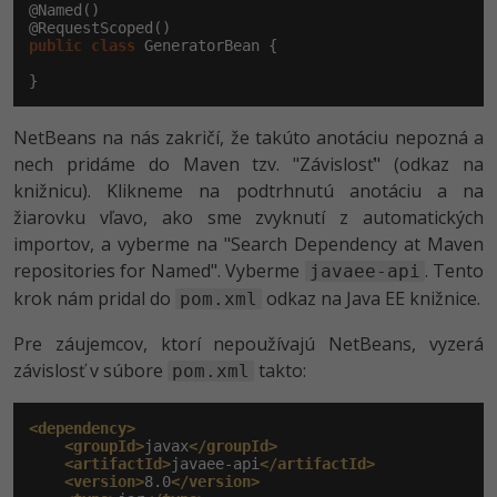
Siete
Ostatné
@Named()

public
class
 GeneratorBean {

Kybernetická bezpečnost
Fórum
}
Elektronický podpis
NetBeans na nás zakričí, že takúto anotáciu nepozná a
Windows
nech pridáme do Maven tzv. "Závislosť" (odkaz na
knižnicu). Klikneme na podtrhnutú anotáciu a na
žiarovku vľavo, ako sme zvyknutí z automatických
importov, a vyberme na "Search Dependency at Maven
repositories for Named". Vyberme
. Tento
javaee-api
krok nám pridal do
odkaz na Java EE knižnice.
pom.xml
Pre záujemcov, ktorí nepoužívajú NetBeans, vyzerá
závislosť v súbore
takto:
pom.xml
<dependency>
<groupId>
javax
</groupId>
<artifactId>
javaee-api
</artifactId>
<version>
8.0
</version>