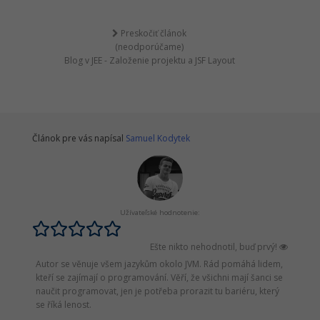
Preskočiť článok
(neodporúčame)
Blog v JEE - Založenie projektu a JSF Layout
Článok pre vás napísal
Samuel Kodytek
Užívateľské hodnotenie:
Ešte nikto nehodnotil, buď prvý!
Autor se věnuje všem jazykům okolo JVM. Rád pomáhá lidem,
kteří se zajímají o programování. Věří, že všichni mají šanci se
naučit programovat, jen je potřeba prorazit tu bariéru, který
se říká lenost.