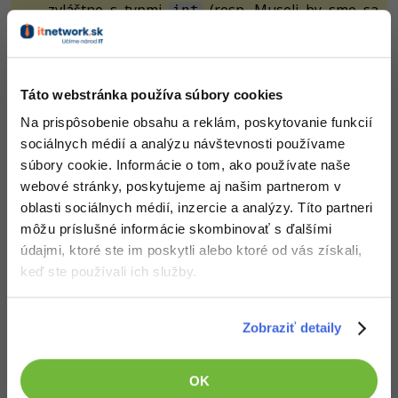
zvláštne s typmi
(resp. Museli by sme sa
int
hrať s konfiguračným súborom, a tomu sa zatiaľ
chceme vyhnúť).
Táto webstránka používa súbory cookies
EL výrazy
Na prispôsobenie obsahu a reklám, poskytovanie funkcií
sociálnych médií a analýzu návštevnosti používame
súbory cookie. Informácie o tom, ako používate naše
Náhodné číslo vložíme z inštancie Bean do JSF šablóny
webové stránky, poskytujeme aj našim partnerom v
pomocou tzv. EL výrazu (Expression Language).
oblasti sociálnych médií, inzercie a analýzy. Títo partneri
Predtým, než začneme pracovať s EL výrazmi, musíme
môžu príslušné informácie skombinovať s ďalšími
dať vedieť nášmu aplikačnému serveru, že má EL výrazy
údajmi, ktoré ste im poskytli alebo ktoré od vás získali,
spracovávať.
keď ste používali ich služby.
Nastavenie vo
web.xml
Zobraziť detaily
Do
pridáme konfiguračný XML kód, aby
web.xml
vyzeral takto:
web.xml
OK