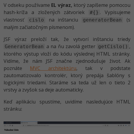
V odseku používame
EL výraz,
ktorý zapíšeme pomocou
hash-kríža a zložených zátvoriek
. Vypisujeme
#{}
vlastnosť
na inštanciu
(s
cislo
generatorBean
malým začiatočným písmenom).
JSF výraz preloží tak, že vytvorí inštanciu triedy
a na ňu zavolá getter
,
GeneratorBean
getCislo()
ktorého výstup vloží do kódu výslednej HTML stránky.
Vidíme, že nám JSF značne zjednodušuje život. Ak
poznáte
MVC architektúru
, tak v podstate
zautomatizovalo kontrolér, ktorý prepája šablóny s
logickými triedami. Staráme sa teda už len o tieto 2
vrstvy a zvyšok sa deje automaticky.
Keď aplikáciu spustíme, uvidíme nasledujúce HTML
stránku: