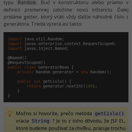
typu
. Buď v konstruktoru alebo priamo v
Random
definícii premennej založíme novú inštanciu. Ďalej
pridáme getter, ktorý vráti vždy ďalšie náhodné číslo z
generátora. Trieda vyzerá asi takto:
import
import
import
 javax.inject.Named;

@Named()

public
class
 GeneratorBean {

private
 Random generator = 
new
 Random();

public
int
 getCislo() {

return
 generator.nextInt(
100
);

    }

}
Možno si hovoríte, prečo metóda
getCislo()
vracia
? Je to z toho dôvodu, že JSF EL,
String
ktoré budeme používať za chvíľku, pracuje trochu