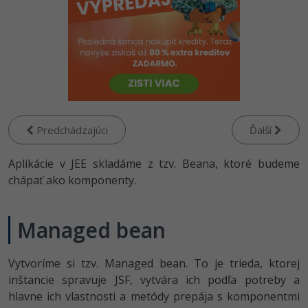
-80%
Python
-80%
JavaScript
-80%
PHP
-80%
C++
Predchádzajúci
Ďalší
-80%
Swift
Aplikácie v JEE skladáme z tzv. Beana, ktoré budeme
-80%
chápať ako komponenty.
Kotlin
-80%
Céčko
Managed bean
VB.NET
Vytvoríme si tzv. Managed bean. To je trieda, ktorej
SQL
inštancie spravuje JSF, vytvára ich podľa potreby a
hlavne ich vlastnosti a metódy prepája s komponentmi
-80%