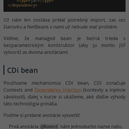
<type>
jar
</type>
</dependency>
Už nám len zostáva pridať potrebný import, zas cez
žiarovku a NetBeans s nami už nebude mať problém.
Vidíme, že managed bean je bežná trieda s
bezparametrickým konštruktor (aby ju mohlo JSF
vytvoriť) as dvoma anotáciami.
CDi bean
Používame mechanizmus CDI bean, CDI označuje
Contexts and
Dependency Injection
(kontexty a injekcie
závislostí), ďalej v kurze si ukážeme, aké ďalšie výhody
táto technológia prináša.
Poďme si pridané anotácie vysvetliť:
Prvá anotácia
nám jednoducho nazve našu
@Named