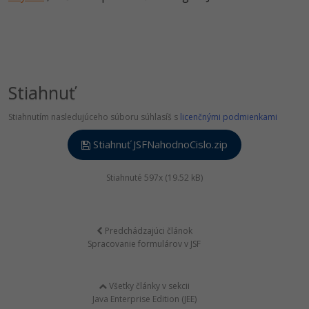
Stiahnuť
Stiahnutím nasledujúceho súboru súhlasíš s
licenčnými podmienkami
Stiahnuť JSFNahodnoCislo.zip
Stiahnuté 597x (19.52 kB)
Predchádzajúci článok
Spracovanie formulárov v JSF
Všetky články v sekcii
Java Enterprise Edition (JEE)